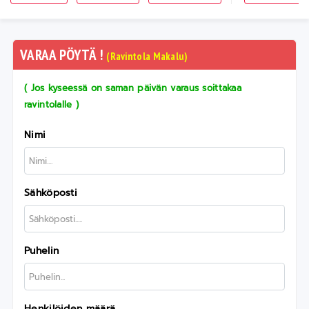
VARAA PÖYTÄ !
(Ravintola Makalu)
( Jos kyseessä on saman päivän varaus soittakaa
ravintolalle )
Nimi
Sähköposti
Puhelin
Henkilöiden määrä