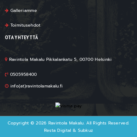
Galleriamme
Toimitusehdot
OTA YHTEYTTÄ
Ravintola Makalu Pikkalankatu 5, 00700 Helsinki
0505958400
info(at)ravintolamakalu.fi
Copyright © 2026 Ravintola Makalu. All Rights Reserved.
Resta Digital
&
Subkuz