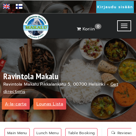
Kirjaudu sisään
Toggl
0
Koriin
Ravintola Makalu
Ravintola Makalu Pikkalankatu 5, 00700 Helsinki -
Get
directions
A-la-carte
Lounas Lista
Main Menu
Lunch Menu
Table Booking
Reviews