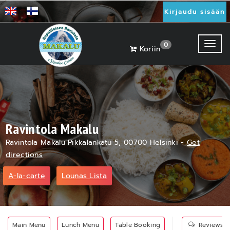
Kirjaudu sisään
Toggl
0
Koriin
Ravintola Makalu
Ravintola Makalu Pikkalankatu 5, 00700 Helsinki -
Get
directions
A-la-carte
Lounas Lista
Main Menu
Lunch Menu
Table Booking
Reviews