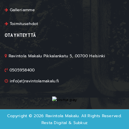
Galleriamme
Toimitusehdot
OTA YHTEYTTÄ
Ravintola Makalu Pikkalankatu 5, 00700 Helsinki
0505958400
info(at)ravintolamakalu.fi
Copyright © 2026 Ravintola Makalu. All Rights Reserved.
Resta Digital
&
Subkuz