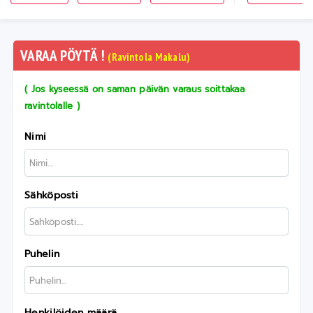
VARAA PÖYTÄ !
(Ravintola Makalu)
( Jos kyseessä on saman päivän varaus soittakaa
ravintolalle )
Nimi
Sähköposti
Puhelin
Henkilöiden määrä