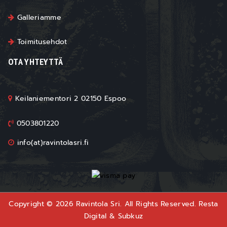
Galleriamme
Toimitusehdot
OTA YHTEYTTÄ
Keilaniementori 2 02150 Espoo
0503801220
info(at)ravintolasri.fi
Copyright © 2026 Ravintola Sri. All Rights Reserved.
Resta
Digital
&
Subkuz