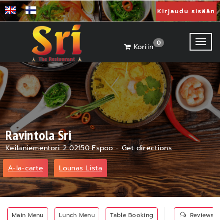
Kirjaudu sisään
Toggl
0
Koriin
Ravintola Sri
Keilaniementori 2 02150 Espoo -
Get directions
A-la-carte
Lounas Lista
Main Menu
Lunch Menu
Table Booking
Reviews