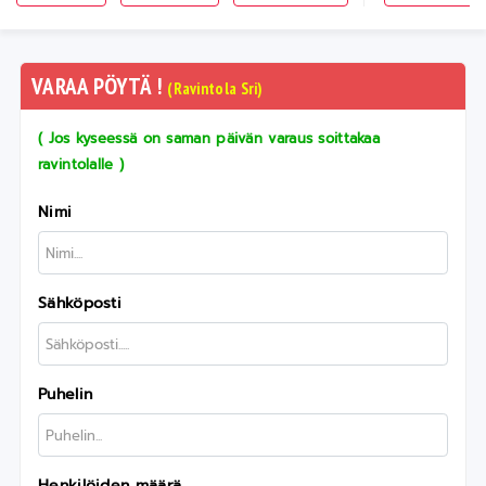
VARAA PÖYTÄ !
(Ravintola Sri)
( Jos kyseessä on saman päivän varaus soittakaa
ravintolalle )
Nimi
Sähköposti
Puhelin
Henkilöiden määrä