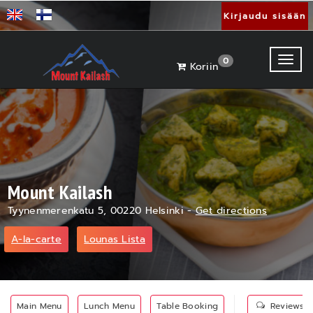
Kirjaudu sisään
Toggl
0
Koriin
Mount Kailash
Tyynenmerenkatu 5, 00220 Helsinki -
Get directions
A-la-carte
Lounas Lista
Main Menu
Lunch Menu
Table Booking
Reviews