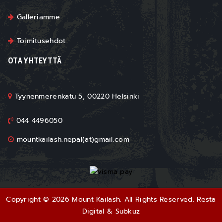
Galleriamme
Toimitusehdot
OTA YHTEYTTÄ
Tyynenmerenkatu 5, 00220 Helsinki
044 4496050
mountkailash.nepal(at)gmail.com
Copyright © 2026 Mount Kailash. All Rights Reserved.
Resta
Digital
&
Subkuz