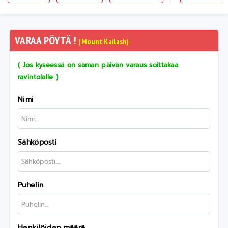
VARAA PÖYTÄ !
(Mount Kailash)
( Jos kyseessä on saman päivän varaus soittakaa
ravintolalle )
Nimi
Sähköposti
Puhelin
Henkilöiden määrä