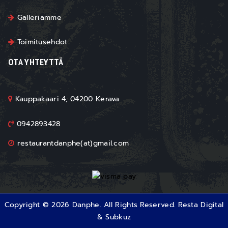
Galleriamme
Toimitusehdot
OTA YHTEYTTÄ
Kauppakaari 4, 04200 Kerava
0942893428
restaurantdanphe(at)gmail.com
Copyright © 2026 Danphe. All Rights Reserved.
Resta Digital
&
Subkuz