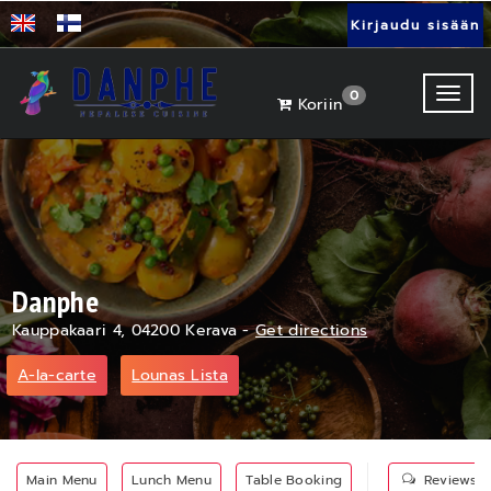
Kirjaudu sisään
Toggl
0
Koriin
Danphe
Kauppakaari 4, 04200 Kerava -
Get directions
A-la-carte
Lounas Lista
Main Menu
Lunch Menu
Table Booking
Reviews