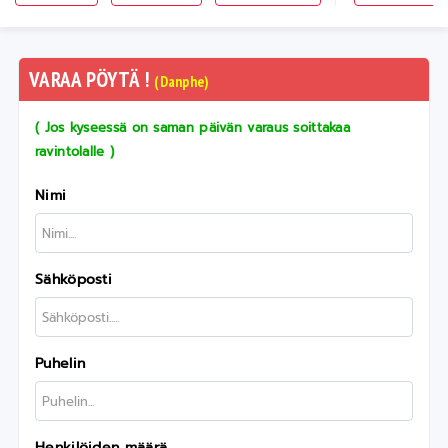
VARAA PÖYTÄ !
(Danphe)
( Jos kyseessä on saman päivän varaus soittakaa
ravintolalle )
Nimi
Sähköposti
Puhelin
Henkilöiden määrä