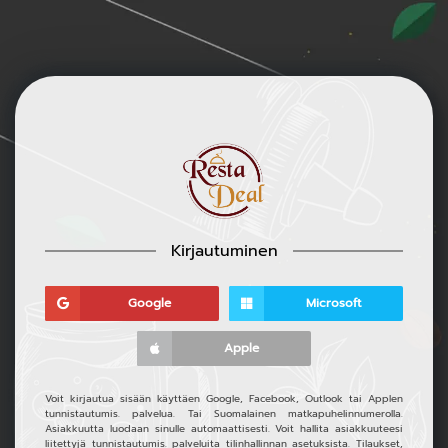
Kirjautuminen
Google
Microsoft
Apple
Voit kirjautua sisään käyttäen Google, Facebook, Outlook tai Applen
tunnistautumis. palvelua. Tai Suomalainen matkapuhelinnumerolla.
Asiakkuutta luodaan sinulle automaattisesti. Voit hallita asiakkuuteesi
liitettyjä tunnistautumis. palveluita tilinhallinnan asetuksista. Tilaukset,