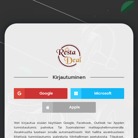
Kirjautuminen
Google
Microsoft
Apple
Voit kirjautua sisään käyttäen Google, Facebook, Outlook tai Applen
tunnistautumis. palvelua. Tai Suomalainen matkapuhelinnumerolla.
Asiakkuutta luodaan sinulle automaattisesti. Voit hallita asiakkuuteesi
liitettyjä tunnistautumis. palveluita tilinhallinnan asetuksista. Tilaukset,