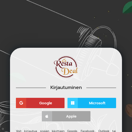
Kirjautuminen
Google
Microsoft
Apple
Voit kirjautua sisään käyttäen Google, Facebook, Outlook tai