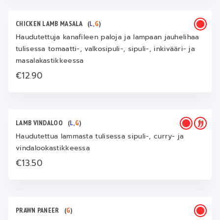
CHICKEN LAMB MASALA
(
L
,
G
)
Haudutettuja kanafileen paloja ja lampaan jauhelihaa
tulisessa tomaatti-, valkosipuli-, sipuli-, inkivääri- ja
masalakastikkeessa
€12.90
LAMB VINDALOO
(
L
,
G
)
Haudutettua lammasta tulisessa sipuli-, curry- ja
vindalookastikkeessa
€13.50
PRAWN PANEER
(
G
)