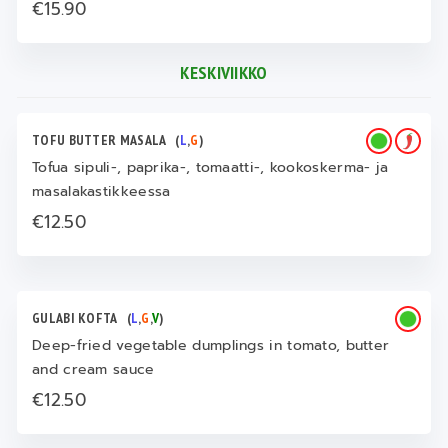
€15.90
KESKIVIIKKO
TOFU BUTTER MASALA
(
L
,
G
)
Tofua sipuli-, paprika-, tomaatti-, kookoskerma- ja
masalakastikkeessa
€12.50
GULABI KOFTA
(
L
,
G
,
V
)
Deep-fried vegetable dumplings in tomato, butter
and cream sauce
€12.50