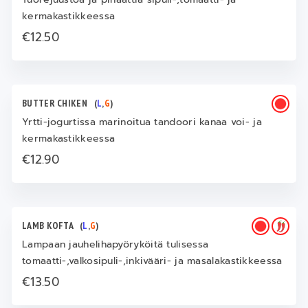
kermakastikkeessa
€12.50
BUTTER CHIKEN
(
L
,
G
)
Yrtti-jogurtissa marinoitua tandoori kanaa voi- ja
kermakastikkeessa
€12.90
LAMB KOFTA
(
L
,
G
)
Lampaan jauhelihapyöryköitä tulisessa
tomaatti-,valkosipuli-,inkivääri- ja masalakastikkeessa
€13.50