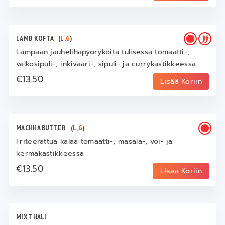
LAMB KOFTA
(
L
,
G
)
Lampaan jauhelihapyöryköitä tulisessa tomaatti-,
valkosipuli-, inkivääri-, sipuli- ja currykastikkeessa
€13.50
Lisää Koriin
MACHHA BUTTER
(
L
,
G
)
Friteerattua kalaa tomaatti-, masala-, voi- ja
kermakastikkeessa
€13.50
Lisää Koriin
MIX THALI