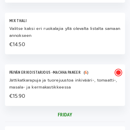
MIX THALI
Valitse kaksi eri ruokalajia yllä olevalta listalta samaan
annokseen
€14.50
PÄIVÄN ERIKOISTARJOUS -MACHHA PANEER
(
G
)
Jättikatkarapuja ja tuorejuustoa inkivääri-, tomaatti-,
masala- ja kermakastikkeessa
€15.90
FRIDAY