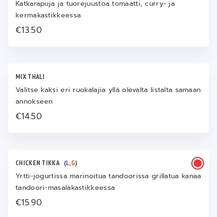
Katkarapuja ja tuorejuustoa tomaatti, curry- ja
kermakastikkeessa
€13.50
MIX THALI
Valitse kaksi eri ruokalajia yllä olevalta listalta samaan
annokseen
€14.50
CHICKEN TIKKA
(
L
,
G
)
Yrtti-jogurtissa marinoitua tandoorissa grillatua kanaa
tandoori-masalakastikkeessa
€15.90