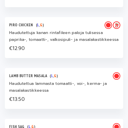
PIRO CHICKEN
(
L
,
G
)
Haudutettuja kanan rintafileen paloja tulisessa
paprika-, tomaatti-, valkosipuli- ja masalakastikkeessa
€12.90
LAMB BUTTER MASALA
(
L
,
G
)
Haudutettua lammasta tomaatti-, voi-, kerma- ja
masalakastikkeessa
€13.50
FISH SAG
(
L
,
G
)