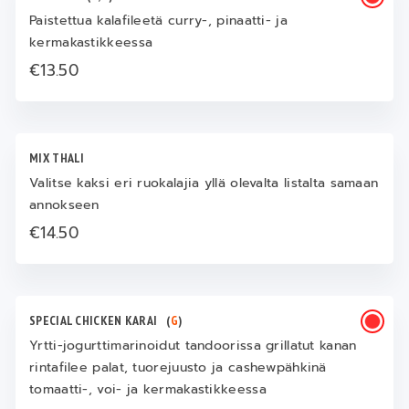
Paistettua kalafileetä curry-, pinaatti- ja
kermakastikkeessa
€13.50
MIX THALI
Valitse kaksi eri ruokalajia yllä olevalta listalta samaan
annokseen
€14.50
SPECIAL CHICKEN KARAI
(
G
)
Yrtti-jogurttimarinoidut tandoorissa grillatut kanan
rintafilee palat, tuorejuusto ja cashewpähkinä
tomaatti-, voi- ja kermakastikkeessa