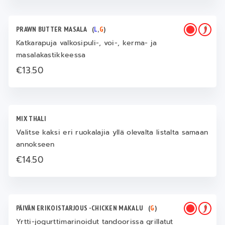
PRAWN BUTTER MASALA
(
L
,
G
)
Katkarapuja valkosipuli-, voi-, kerma- ja
masalakastikkeessa
€13.50
MIX THALI
Valitse kaksi eri ruokalajia yllä olevalta listalta samaan
annokseen
€14.50
PÄIVÄN ERIKOISTARJOUS -CHICKEN MAKALU
(
G
)
Yrtti-jogurttimarinoidut tandoorissa grillatut