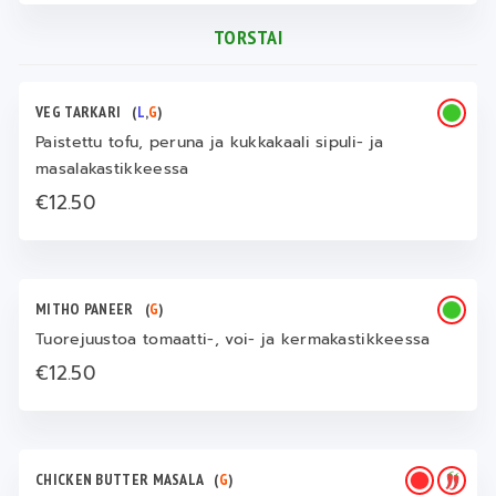
TORSTAI
VEG TARKARI
(
L
,
G
)
Paistettu tofu, peruna ja kukkakaali sipuli- ja
masalakastikkeessa
€12.50
MITHO PANEER
(
G
)
Tuorejuustoa tomaatti-, voi- ja kermakastikkeessa
€12.50
CHICKEN BUTTER MASALA
(
G
)