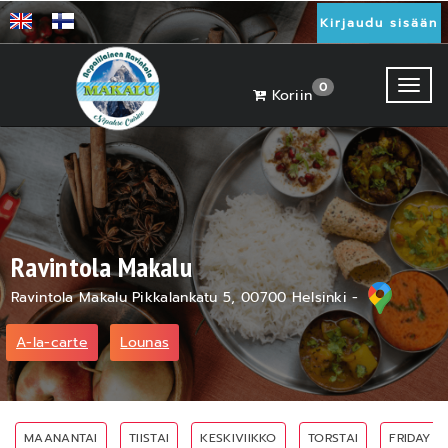
Kirjaudu sisään
Toggl
0
Koriin
Ravintola Makalu
Ravintola Makalu Pikkalankatu 5, 00700 Helsinki -
A-la-carte
Lounas
MAANANTAI
TIISTAI
KESKIVIIKKO
TORSTAI
FRIDAY