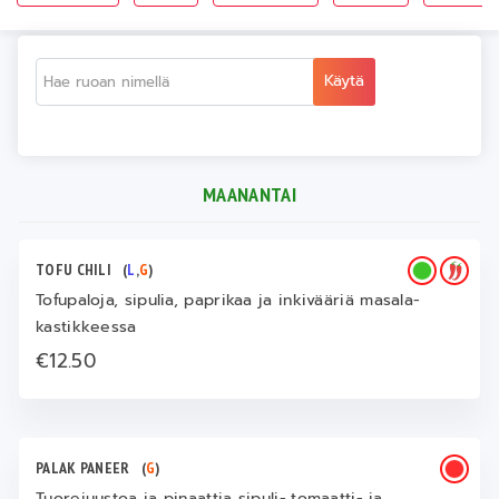
Käytä
MAANANTAI
TOFU CHILI
(
L
,
G
)
Tofupaloja, sipulia, paprikaa ja inkivääriä masala-
kastikkeessa
€12.50
PALAK PANEER
(
G
)
Tuorejuustoa ja pinaattia sipuli-,tomaatti- ja