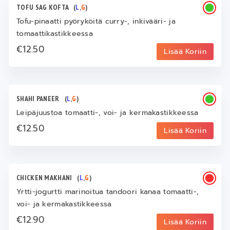
TOFU SAG KOFTA
(
L
,
G
)
Tofu-pinaatti pyöryköitä curry-, inkivääri- ja
tomaattikastikkeessa
€12.50
Lisää Koriin
SHAHI PANEER
(
L
,
G
)
Leipäjuustoa tomaatti-, voi- ja kermakastikkeessa
€12.50
Lisää Koriin
CHICKEN MAKHANI
(
L
,
G
)
Yrtti-jogurtti marinoitua tandoori kanaa tomaatti-,
voi- ja kermakastikkeessa
€12.90
Lisää Koriin