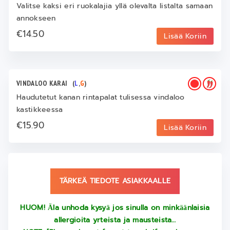
Valitse kaksi eri ruokalajia yllä olevalta listalta samaan
annokseen
€14.50
Lisää Koriin
VINDALOO KARAI
(
L
,
G
)
Haudutetut kanan rintapalat tulisessa vindaloo
kastikkeessa
€15.90
Lisää Koriin
TÄRKEÄ TIEDOTE ASIAKKAALLE
HUOM! Ӓla unhoda kysyӓ jos sinulla on minkӓӓnlaisia
allergioita yrteista ja mausteista…