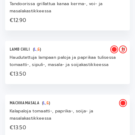
Tandoorissa grillattua kanaa kerma-, voi- ja
masalakastikkeessa
€12.90
LAMB CHILI
(
L
,
G
)
Haudutettuja lampaan paloja ja paprikaa tulisessa
tomaatti-, sipuli-, masala- ja soijakastikkeessa
€13.50
MACHHA MASALA
(
L
,
G
)
Kalapaloja tomaatti-, paprika-, soija- ja
masalakastikkeessa
€13.50