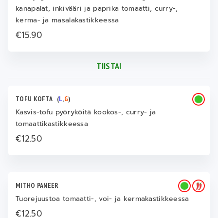
kanapalat, inkivääri ja paprika tomaatti, curry-,
kerma- ja masalakastikkeessa
€15.90
TIISTAI
TOFU KOFTA
(
L
,
G
)
Kasvis-tofu pyöryköitä kookos-, curry- ja
tomaattikastikkeessa
€12.50
MITHO PANEER
Tuorejuustoa tomaatti-, voi- ja kermakastikkeessa
€12.50