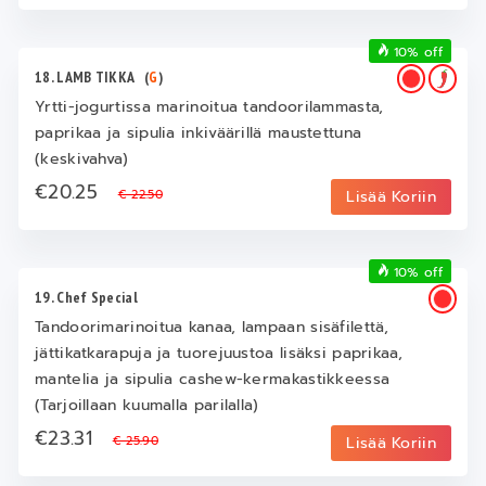
10% off
18. LAMB TIKKA
(
G
)
Yrtti-jogurtissa marinoitua tandoorilammasta,
paprikaa ja sipulia inkiväärillä maustettuna
(keskivahva)
€20.25
€ 22.50
Lisää Koriin
10% off
19. Chef Special
Tandoorimarinoitua kanaa, lampaan sisäfilettä,
jättikatkarapuja ja tuorejuustoa lisäksi paprikaa,
mantelia ja sipulia cashew-kermakastikkeessa
(Tarjoillaan kuumalla parilalla)
€23.31
€ 25.90
Lisää Koriin