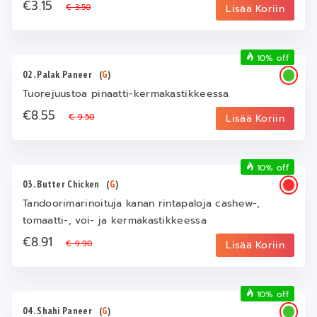
€3.15
€ 3.50
Lisää Koriin
10% off
02. Palak Paneer
(
G
)
Tuorejuustoa pinaatti-kermakastikkeessa
€8.55
€ 9.50
Lisää Koriin
10% off
03. Butter Chicken
(
G
)
Tandoorimarinoituja kanan rintapaloja cashew-,
tomaatti-, voi- ja kermakastikkeessa
€8.91
€ 9.90
Lisää Koriin
10% off
04. Shahi Paneer
(
G
)