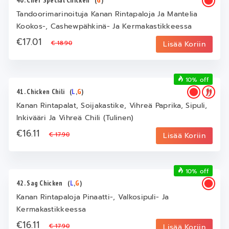
Tandoorimarinoituja Kanan Rintapaloja Ja Mantelia
Kookos-, Cashewpähkinä- Ja Kermakastikkeessa
€17.01
€ 18.90
Lisää Koriin
10% off
41. Chicken Chili
(
L
,
G
)
Kanan Rintapalat, Soijakastike, Vihreä Paprika, Sipuli,
Inkivääri Ja Vihreä Chili (Tulinen)
€16.11
€ 17.90
Lisää Koriin
10% off
42. Sag Chicken
(
L
,
G
)
Kanan Rintapaloja Pinaatti-, Valkosipuli- Ja
Kermakastikkeessa
€16.11
€ 17.90
Lisää Koriin