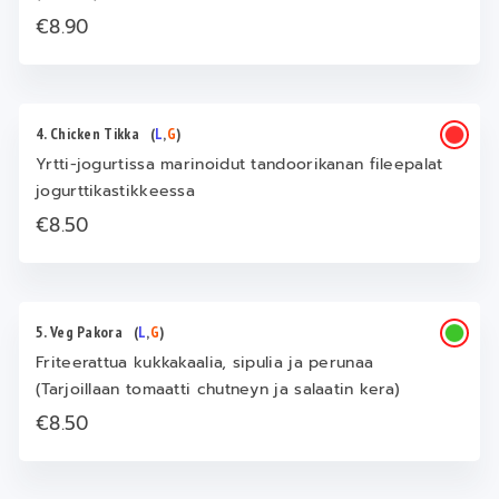
€8.90
4. Chicken Tikka
(
L
,
G
)
Yrtti-jogurtissa marinoidut tandoorikanan fileepalat
jogurttikastikkeessa
€8.50
5. Veg Pakora
(
L
,
G
)
Friteerattua kukkakaalia, sipulia ja perunaa
(Tarjoillaan tomaatti chutneyn ja salaatin kera)
€8.50