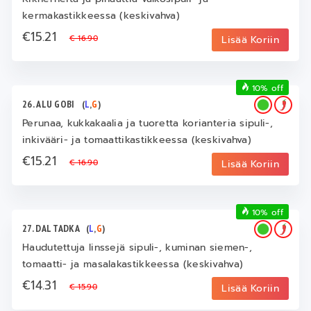
kermakastikkeessa (keskivahva)
€15.21
€ 16.90
Lisää Koriin
10% off
26. ALU GOBI
(
L
,
G
)
Perunaa, kukkakaalia ja tuoretta korianteria sipuli-,
inkivääri- ja tomaattikastikkeessa (keskivahva)
€15.21
€ 16.90
Lisää Koriin
10% off
27. DAL TADKA
(
L
,
G
)
Haudutettuja linssejä sipuli-, kuminan siemen-,
tomaatti- ja masalakastikkeessa (keskivahva)
€14.31
€ 15.90
Lisää Koriin