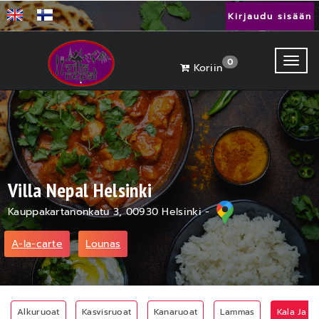
Kirjaudu sisään
Toggl
0
Koriin
Villa Nepal Helsinki
Kauppakartanonkatu 3, 00930 Helsinki -
A-la-carte
Lounas
Alkuruoat
Kasvisruoat
Kanaruoat
Lammas
Kala Ja Äy