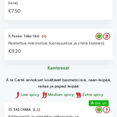
kera)
€7.50
9. Paneer Tikka Chili
(
G
)
Paistettua marinoitua tuorejuustoa ja chiliä (tulinen)
€9.20
Kasvisruoat
À la Carté annokset sisältävät basmatiriisiä, naan-leipää,
raitaa ja papad leipää
Low spicy
Medium spicy
Extra spicy
10% off
25. SAG CHANA
(
L
,
G
)
Kikherneitä ja pinaattia valkosipuli- ja