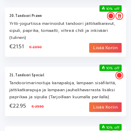
10% off
20. Tandoori Prawn
Yrtti-jogurtissa marinoidut tandoori jättikatkaravut,
sipuli, paprika, tomaatti, vihreä chili ja inkivääri
(tulinen)
€21.51
€ 23.90
Lisää Koriin
10% off
21. Tandoori Special
Tandoorimarinoituja kanapaloja, lampaan sisäfilettä,
jättikatkarapuja ja lampaan jauhelihavarrasta lisäksi
paprikaa ja sipulia (Tarjoillaan kuumalla parilalla)
€22.95
€ 25.50
Lisää Koriin
10% off