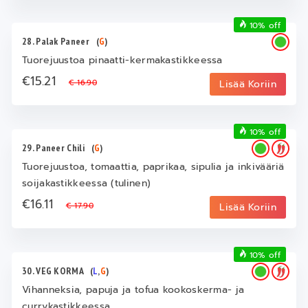
10% off
28. Palak Paneer
(
G
)
Tuorejuustoa pinaatti-kermakastikkeessa
€15.21
€ 16.90
Lisää Koriin
10% off
29. Paneer Chili
(
G
)
Tuorejuustoa, tomaattia, paprikaa, sipulia ja inkivääriä
soijakastikkeessa (tulinen)
€16.11
€ 17.90
Lisää Koriin
10% off
30. VEG KORMA
(
L
,
G
)
Vihanneksia, papuja ja tofua kookoskerma- ja
currykastikkeessa