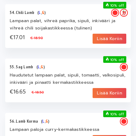
10% off
54. Chili Lamb
(
L
,
G
)
Lampaan palat, vihreä paprika, sipuli, inkivääri ja
vihreä chili soijakastikkeessa (tulinen)
€17.01
€ 18.90
Lisää Koriin
10% off
55. Sag Lamb
(
L
,
G
)
Haudutetut lampaan palat, sipuli, tomaatti, valkosipuli,
inkivääri ja pinaatti kermakastikkeessa
€16.65
€ 18.50
Lisää Koriin
10% off
56. Lamb Korma
(
L
,
G
)
Lampaan paloja curry‑kermakastikkeessa