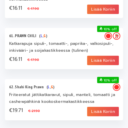
€16.11
€ 17.90
Lisää Koriin
10% off
61. PRAWN CHILI
(
L
,
G
)
Katkarapuja sipuli-, tomaatti-, paprika-, valkosipuli-,
inkivääri- ja soijakastikkeessa (tulinen)
€16.11
€ 17.90
Lisää Koriin
10% off
62. Shahi King Prawn
(
L
,
G
)
Friteeratut jättikatkaravut, sipuli, manteli, tomaatti ja
cashewpähkinä kookoskermakastikkeessa
€19.71
€ 21.90
Lisää Koriin