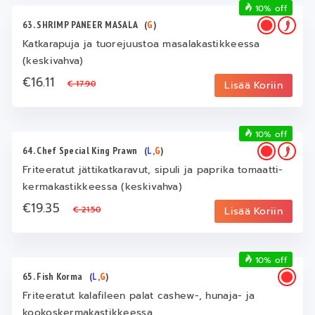
10% off
63. SHRIMP PANEER MASALA
(
G
)
Katkarapuja ja tuorejuustoa masalakastikkeessa
(keskivahva)
€16.11
€ 17.90
Lisää Koriin
10% off
64. Chef Special King Prawn
(
L
,
G
)
Friteeratut jättikatkaravut, sipuli ja paprika tomaatti-
kermakastikkeessa (keskivahva)
€19.35
€ 21.50
Lisää Koriin
10% off
65. Fish Korma
(
L
,
G
)
Friteeratut kalafileen palat cashew-, hunaja- ja
kookoskermakastikkeessa