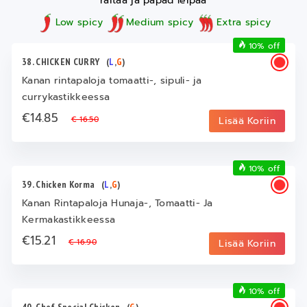
raitaa ja papad leipää
Low spicy
Medium spicy
Extra spicy
10% off
38. CHICKEN CURRY
(
L
,
G
)
Kanan rintapaloja tomaatti-, sipuli- ja
currykastikkeessa
€14.85
€ 16.50
Lisää Koriin
10% off
39. Chicken Korma
(
L
,
G
)
Kanan Rintapaloja Hunaja-, Tomaatti- Ja
Kermakastikkeessa
€15.21
€ 16.90
Lisää Koriin
10% off
40. Chef Special Chicken
(
G
)