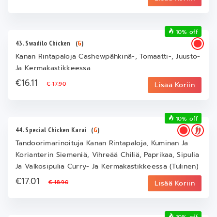
10% off
43. Swadilo Chicken
(
G
)
Kanan Rintapaloja Cashewpähkinä-, Tomaatti-, Juusto-
Ja Kermakastikkeessa
€16.11
€ 17.90
Lisää Koriin
10% off
44. Special Chicken Karai
(
G
)
Tandoorimarinoituja Kanan Rintapaloja, Kuminan Ja
Korianterin Siemeniä, Vihreää Chiliä, Paprikaa, Sipulia
Ja Valkosipulia Curry- Ja Kermakastikkeessa (Tulinen)
€17.01
€ 18.90
Lisää Koriin
10% off