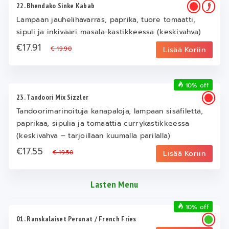
22. Bhendako Sinke Kabab
Lampaan jauhelihavarras, paprika, tuore tomaatti,
sipuli ja inkivääri masala-kastikkeessa (keskivahva)
€17.91
€ 19.90
Lisää Koriin
10% off
23. Tandoori Mix Sizzler
Tandoorimarinoituja kanapaloja, lampaan sisäfilettä,
paprikaa, sipulia ja tomaattia currykastikkeessa
(keskivahva – tarjoillaan kuumalla parilalla)
€17.55
€ 19.50
Lisää Koriin
Lasten Menu
10% off
01. Ranskalaiset Perunat / French Fries