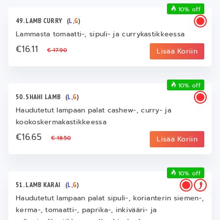
10% off
49. LAMB CURRY
(
L
,
G
)
Lammasta tomaatti-, sipuli- ja currykastikkeessa
€16.11
€ 17.90
Lisää Koriin
10% off
50. SHAHI LAMB
(
L
,
G
)
Haudutetut lampaan palat cashew-, curry- ja
kookoskermakastikkeessa
€16.65
€ 18.50
Lisää Koriin
10% off
51. LAMB KARAI
(
L
,
G
)
Haudutetut lampaan palat sipuli-, korianterin siemen-,
kerma-, tomaatti-, paprika-, inkivääri- ja