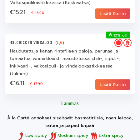
Valkosipulikastikkeessa (Keskivahva)
€15.21
€ 16.90
Lisää Koriin
10% off
48. CHICKEN VINDALOO
(
L
,
G
)
Haudutettuja kanan rintafileen paloja, perunaa ja
tomaattia voimakkaasti maustetussa chili-, sipuli-,
inkivääri-, valkosipuli- ja vindalookastikkeessa
(tulinen)
€16.11
€ 17.90
Lisää Koriin
Lammas
À la Carté annokset sisältävät basmatiriisiä, naan-leipää,
raitaa ja papad leipää
Low spicy
Medium spicy
Extra spicy