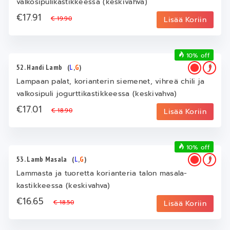
valkosipulikastikkeessa (keskivahva)
€17.91
€ 19.90
Lisää Koriin
10% off
52. Handi Lamb
(
L
,
G
)
Lampaan palat, korianterin siemenet, vihreä chili ja
valkosipuli jogurttikastikkeessa (keskivahva)
€17.01
€ 18.90
Lisää Koriin
10% off
53. Lamb Masala
(
L
,
G
)
Lammasta ja tuoretta korianteria talon masala-
kastikkeessa (keskivahva)
€16.65
€ 18.50
Lisää Koriin