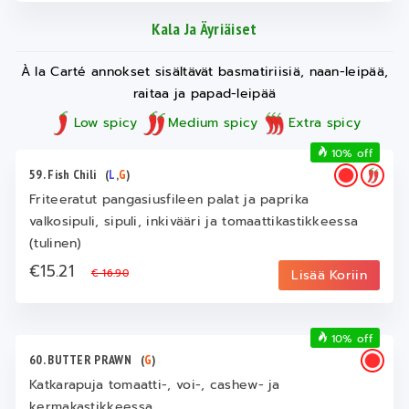
Kala Ja Äyriäiset
À la Carté annokset sisältävät basmatiriisiä, naan-leipää,
raitaa ja papad-leipää
Low spicy
Medium spicy
Extra spicy
10% off
59. Fish Chili
(
L
,
G
)
Friteeratut pangasiusfileen palat ja paprika
valkosipuli, sipuli, inkivääri ja tomaattikastikkeessa
(tulinen)
€15.21
€ 16.90
Lisää Koriin
10% off
60. BUTTER PRAWN
(
G
)
Katkarapuja tomaatti-, voi-, cashew- ja
kermakastikkeessa