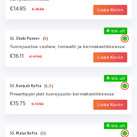
€14.85
€ 16.50
Lisää Koriin
10% off
31. Shahi Paneer
(
G
)
Tuorejuustoa cashew, tomaatti ja kermakastikkeessa
€16.11
€ 17.90
Lisää Koriin
10% off
32. Hariyali Kofta
(
L
,
G
)
Pinaattipyörykät tuorejuusto-kermakastikkeessa
€15.75
€ 17.50
Lisää Koriin
10% off
33. Malai Kofta
(
G
)