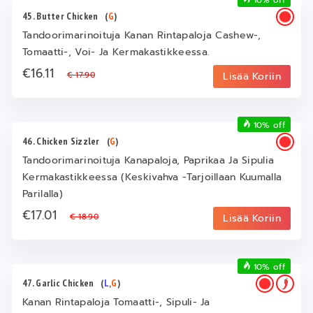
45. Butter Chicken
(
G
)
Tandoorimarinoituja Kanan Rintapaloja Cashew-,
Tomaatti-, Voi- Ja Kermakastikkeessa.
€16.11
€ 17.90
Lisää Koriin
10% off
46. Chicken Sizzler
(
G
)
Tandoorimarinoituja Kanapaloja, Paprikaa Ja Sipulia
Kermakastikkeessa (Keskivahva -Tarjoillaan Kuumalla
Parilalla)
€17.01
€ 18.90
Lisää Koriin
10% off
47. Garlic Chicken
(
L
,
G
)
Kanan Rintapaloja Tomaatti-, Sipuli- Ja