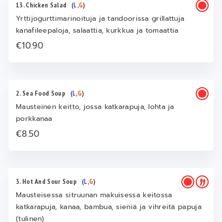
13. Chicken Salad
(
L
,
G
)
Yrttijogurttimarinoituja ja tandoorissa grillattuja
kanafileepaloja, salaattia, kurkkua ja tomaattia
€10.90
2. Sea Food Soup
(
L
,
G
)
Mausteinen keitto, jossa katkarapuja, lohta ja
porkkanaa
€8.50
3. Hot And Sour Soup
(
L
,
G
)
Mausteisessa sitruunan makuisessa keitossa
katkarapuja, kanaa, bambua, sieniä ja vihreitä papuja
(tulinen)