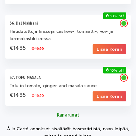
10% off
36. Dal Makhani
Haudutettuja linssejä cashew-, tomaatti-, voi- ja
kermakastikkeessa
€14.85
€ 16.50
Lisää Koriin
10% off
37. TOFU MASALA
Tofu in tomato, ginger and masala sauce
€14.85
€ 16.50
Lisää Koriin
Kanaruoat
À la Carté annokset sisältävät basmatiriisiä, naan-leipää,