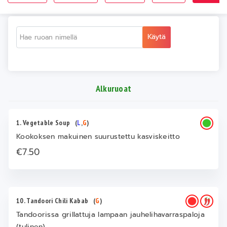
Käytä
Alkuruoat
1. Vegetable Soup
(
L
,
G
)
Kookoksen makuinen suurustettu kasviskeitto
€7.50
10. Tandoori Chili Kabab
(
G
)
Tandoorissa grillattuja lampaan jauhelihavarraspaloja
(tulinen)