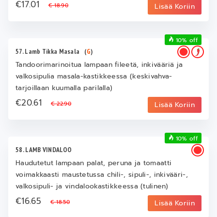
€17.01
€ 18.90
Lisää Koriin
10% off
57. Lamb Tikka Masala
(
G
)
Tandoorimarinoitua lampaan fileetä, inkivääriä ja
valkosipulia masala-kastikkeessa (keskivahva-
tarjoillaan kuumalla parilalla)
€20.61
€ 22.90
Lisää Koriin
10% off
58. LAMB VINDALOO
Haudutetut lampaan palat, peruna ja tomaatti
voimakkaasti maustetussa chili-, sipuli-, inkivääri-,
valkosipuli- ja vindalookastikkeessa (tulinen)
€16.65
€ 18.50
Lisää Koriin