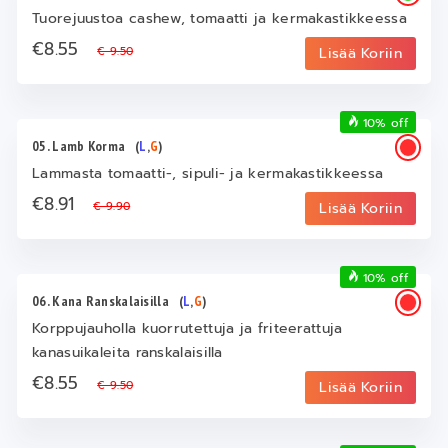
Tuorejuustoa cashew, tomaatti ja kermakastikkeessa
€8.55
€ 9.50
Lisää Koriin
10% off
05. Lamb Korma
(
L
,
G
)
Lammasta tomaatti-, sipuli- ja kermakastikkeessa
€8.91
€ 9.90
Lisää Koriin
10% off
06. Kana Ranskalaisilla
(
L
,
G
)
Korppujauholla kuorrutettuja ja friteerattuja
kanasuikaleita ranskalaisilla
€8.55
€ 9.50
Lisää Koriin