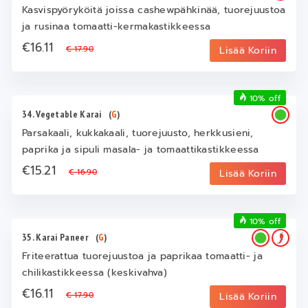
Kasvispyöryköitä joissa cashewpähkinää, tuorejuustoa
ja rusinaa tomaatti-kermakastikkeessa
€16.11
€ 17.90
Lisää Koriin
10% off
34. Vegetable Karai
(
G
)
Parsakaali, kukkakaali, tuorejuusto, herkkusieni,
paprika ja sipuli masala- ja tomaattikastikkeessa
€15.21
€ 16.90
Lisää Koriin
10% off
35. Karai Paneer
(
G
)
Friteerattua tuorejuustoa ja paprikaa tomaatti- ja
chilikastikkeessa (keskivahva)
€16.11
€ 17.90
Lisää Koriin