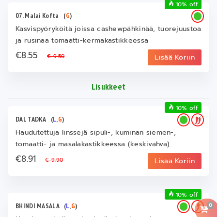
10% off
07. Malai Kofta
(
G
)
Kasvispyöryköitä joissa cashewpähkinää, tuorejuustoa
ja rusinaa tomaatti-kermakastikkeessa
€8.55
€ 9.50
Lisää Koriin
Lisukkeet
10% off
DAL TADKA
(
L
,
G
)
Haudutettuja linssejä sipuli-, kuminan siemen-,
tomaatti- ja masalakastikkeessa (keskivahva)
€8.91
€ 9.90
Lisää Koriin
10% off
0
BHINDI MASALA
(
L
,
G
)