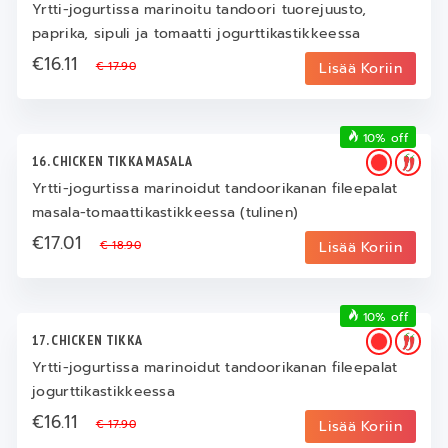
Yrtti-jogurtissa marinoitu tandoori tuorejuusto,
paprika, sipuli ja tomaatti jogurttikastikkeessa
€16.11
€ 17.90
Lisää Koriin
10% off
16. CHICKEN TIKKA MASALA
Yrtti-jogurtissa marinoidut tandoorikanan fileepalat
masala-tomaattikastikkeessa (tulinen)
€17.01
€ 18.90
Lisää Koriin
10% off
17. CHICKEN TIKKA
Yrtti-jogurtissa marinoidut tandoorikanan fileepalat
jogurttikastikkeessa
€16.11
€ 17.90
Lisää Koriin