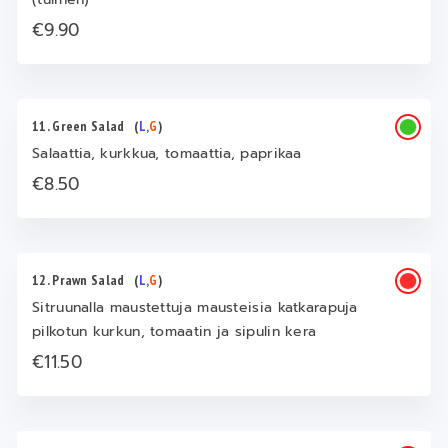
€9.90
11. Green Salad
(
L
,
G
)
Salaattia, kurkkua, tomaattia, paprikaa
€8.50
12. Prawn Salad
(
L
,
G
)
Sitruunalla maustettuja mausteisia katkarapuja
pilkotun kurkun, tomaatin ja sipulin kera
€11.50