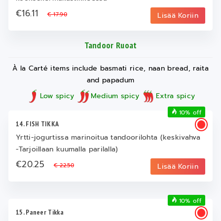
€16.11
€ 17.90
Lisää Koriin
Tandoor Ruoat
À la Carté items include basmati rice, naan bread, raita
and papadum
Low spicy
Medium spicy
Extra spicy
10% off
14. FISH TIKKA
Yrtti-jogurtissa marinoitua tandoorilohta (keskivahva
-Tarjoillaan kuumalla parilalla)
€20.25
€ 22.50
Lisää Koriin
10% off
15. Paneer Tikka