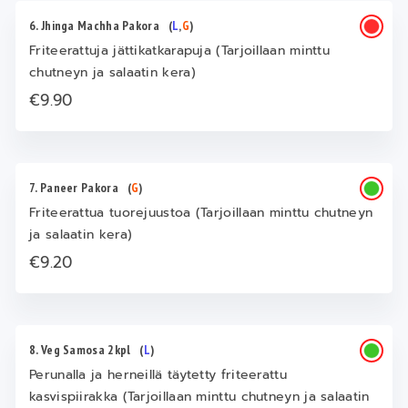
6. Jhinga Machha Pakora
(
L
,
G
)
Friteerattuja jättikatkarapuja (Tarjoillaan minttu
chutneyn ja salaatin kera)
€9.90
7. Paneer Pakora
(
G
)
Friteerattua tuorejuustoa (Tarjoillaan minttu chutneyn
ja salaatin kera)
€9.20
8. Veg Samosa 2kpl
(
L
)
Perunalla ja herneillä täytetty friteerattu
kasvispiirakka (Tarjoillaan minttu chutneyn ja salaatin