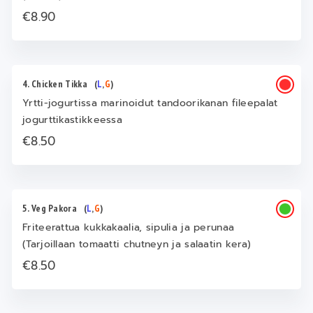
€8.90
4. Chicken Tikka
(
L
,
G
)
Yrtti-jogurtissa marinoidut tandoorikanan fileepalat
jogurttikastikkeessa
€8.50
5. Veg Pakora
(
L
,
G
)
Friteerattua kukkakaalia, sipulia ja perunaa
(Tarjoillaan tomaatti chutneyn ja salaatin kera)
€8.50