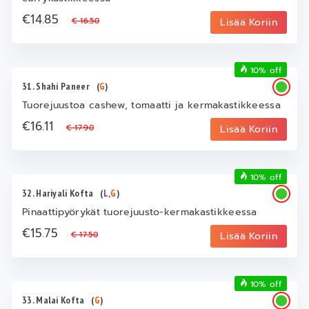
€14.85
€ 16.50
Lisää Koriin
10% off
31. Shahi Paneer
(
G
)
Tuorejuustoa cashew, tomaatti ja kermakastikkeessa
€16.11
€ 17.90
Lisää Koriin
10% off
32. Hariyali Kofta
(
L
,
G
)
Pinaattipyörykät tuorejuusto-kermakastikkeessa
€15.75
€ 17.50
Lisää Koriin
10% off
33. Malai Kofta
(
G
)