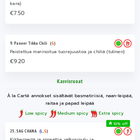
kera)
€7.50
9. Paneer Tikka Chili
(
G
)
Paistettua marinoitua tuorejuustoa ja chiliä (tulinen)
€9.20
Kasvisruoat
À la Carté annokset sisältävät basmatiriisiä, naan-leipää,
raitaa ja papad leipää
Low spicy
Medium spicy
Extra spicy
10% off
25. SAG CHANA
(
L
,
G
)
Kikherneitä ja pinaattia valkosipuli- ja