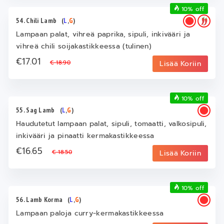
10% off
54. Chili Lamb
(
L
,
G
)
Lampaan palat, vihreä paprika, sipuli, inkivääri ja
vihreä chili soijakastikkeessa (tulinen)
€17.01
€ 18.90
Lisää Koriin
10% off
55. Sag Lamb
(
L
,
G
)
Haudutetut lampaan palat, sipuli, tomaatti, valkosipuli,
inkivääri ja pinaatti kermakastikkeessa
€16.65
€ 18.50
Lisää Koriin
10% off
56. Lamb Korma
(
L
,
G
)
Lampaan paloja curry‑kermakastikkeessa