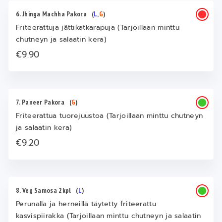
6. Jhinga Machha Pakora
(
L
,
G
)
Friteerattuja jättikatkarapuja (Tarjoillaan minttu
chutneyn ja salaatin kera)
€9.90
7. Paneer Pakora
(
G
)
Friteerattua tuorejuustoa (Tarjoillaan minttu chutneyn
ja salaatin kera)
€9.20
8. Veg Samosa 2kpl
(
L
)
Perunalla ja herneillä täytetty friteerattu
kasvispiirakka (Tarjoillaan minttu chutneyn ja salaatin