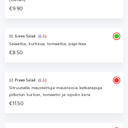
€9.90
11. Green Salad
(
L
,
G
)
Salaattia, kurkkua, tomaattia, paprikaa
€8.50
12. Prawn Salad
(
L
,
G
)
Sitruunalla maustettuja mausteisia katkarapuja
pilkotun kurkun, tomaatin ja sipulin kera
€11.50