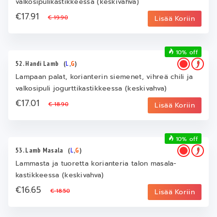
valkosipulikastikkeessa (keskivahva)
€17.91
€ 19.90
Lisää Koriin
10% off
52. Handi Lamb
(
L
,
G
)
Lampaan palat, korianterin siemenet, vihreä chili ja
valkosipuli jogurttikastikkeessa (keskivahva)
€17.01
€ 18.90
Lisää Koriin
10% off
53. Lamb Masala
(
L
,
G
)
Lammasta ja tuoretta korianteria talon masala-
kastikkeessa (keskivahva)
€16.65
€ 18.50
Lisää Koriin