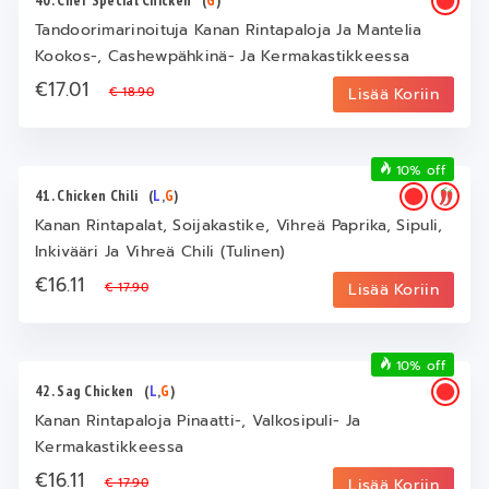
Tandoorimarinoituja Kanan Rintapaloja Ja Mantelia
Kookos-, Cashewpähkinä- Ja Kermakastikkeessa
€17.01
€ 18.90
Lisää Koriin
10% off
41. Chicken Chili
(
L
,
G
)
Kanan Rintapalat, Soijakastike, Vihreä Paprika, Sipuli,
Inkivääri Ja Vihreä Chili (Tulinen)
€16.11
€ 17.90
Lisää Koriin
10% off
42. Sag Chicken
(
L
,
G
)
Kanan Rintapaloja Pinaatti-, Valkosipuli- Ja
Kermakastikkeessa
€16.11
€ 17.90
Lisää Koriin