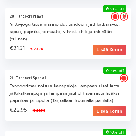
10% off
20. Tandoori Prawn
Yrtti-jogurtissa marinoidut tandoori jättikatkaravut,
sipuli, paprika, tomaatti, vihreä chili ja inkivääri
(tulinen)
€21.51
€ 23.90
Lisää Koriin
10% off
21. Tandoori Special
Tandoorimarinoituja kanapaloja, lampaan sisäfilettä,
jättikatkarapuja ja lampaan jauhelihavarrasta lisäksi
paprikaa ja sipulia (Tarjoillaan kuumalla parilalla)
€22.95
€ 25.50
Lisää Koriin
10% off