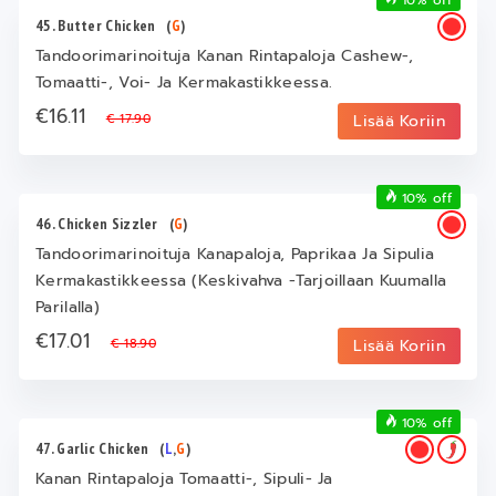
45. Butter Chicken
(
G
)
Tandoorimarinoituja Kanan Rintapaloja Cashew-,
Tomaatti-, Voi- Ja Kermakastikkeessa.
€16.11
€ 17.90
Lisää Koriin
10% off
46. Chicken Sizzler
(
G
)
Tandoorimarinoituja Kanapaloja, Paprikaa Ja Sipulia
Kermakastikkeessa (Keskivahva -Tarjoillaan Kuumalla
Parilalla)
€17.01
€ 18.90
Lisää Koriin
10% off
47. Garlic Chicken
(
L
,
G
)
Kanan Rintapaloja Tomaatti-, Sipuli- Ja