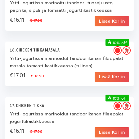
Yrtti-jogurtissa marinoitu tandoori tuorejuusto,
paprika, sipuli ja tomaatti jogurttikastikkeessa
€16.11
€ 17.90
Lisää Koriin
10% off
16. CHICKEN TIKKA MASALA
Yrtti-jogurtissa marinoidut tandoorikanan fileepalat
masala-tomaattikastikkeessa (tulinen)
€17.01
€ 18.90
Lisää Koriin
10% off
17. CHICKEN TIKKA
Yrtti-jogurtissa marinoidut tandoorikanan fileepalat
jogurttikastikkeessa
€16.11
€ 17.90
Lisää Koriin