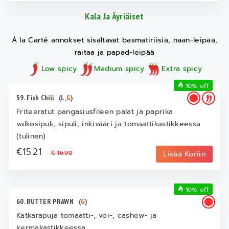
Kala Ja Äyriäiset
À la Carté annokset sisältävät basmatiriisiä, naan-leipää,
raitaa ja papad-leipää
Low spicy
Medium spicy
Extra spicy
10% off
59. Fish Chili
(
L
,
G
)
Friteeratut pangasiusfileen palat ja paprika
valkosipuli, sipuli, inkivääri ja tomaattikastikkeessa
(tulinen)
€15.21
€ 16.90
Lisää Koriin
10% off
60. BUTTER PRAWN
(
G
)
Katkarapuja tomaatti-, voi-, cashew- ja
kermakastikkeessa