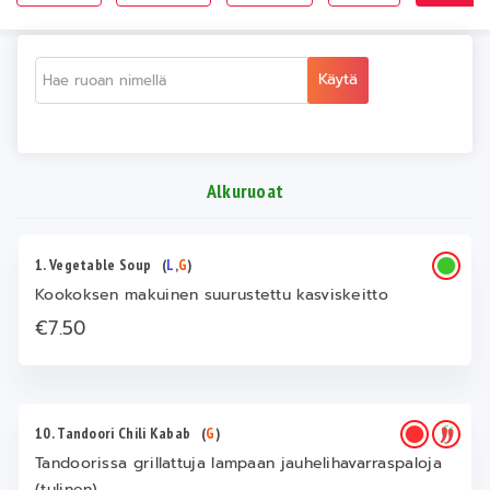
Käytä
Alkuruoat
1. Vegetable Soup
(
L
,
G
)
Kookoksen makuinen suurustettu kasviskeitto
€7.50
10. Tandoori Chili Kabab
(
G
)
Tandoorissa grillattuja lampaan jauhelihavarraspaloja
(tulinen)