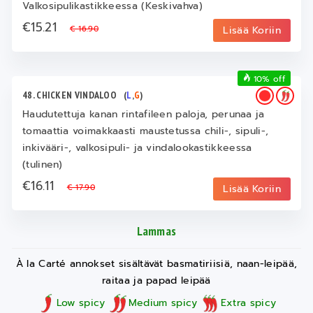
Valkosipulikastikkeessa (Keskivahva)
€15.21
€ 16.90
Lisää Koriin
10% off
48. CHICKEN VINDALOO
(
L
,
G
)
Haudutettuja kanan rintafileen paloja, perunaa ja
tomaattia voimakkaasti maustetussa chili-, sipuli-,
inkivääri-, valkosipuli- ja vindalookastikkeessa
(tulinen)
€16.11
€ 17.90
Lisää Koriin
Lammas
À la Carté annokset sisältävät basmatiriisiä, naan-leipää,
raitaa ja papad leipää
Low spicy
Medium spicy
Extra spicy