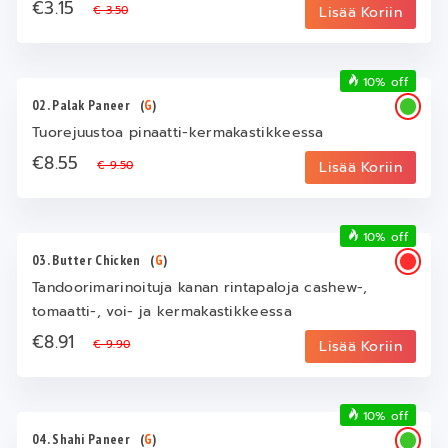
€3.15
€ 3.50
Lisää Koriin
10% off
02. Palak Paneer
(
G
)
Tuorejuustoa pinaatti-kermakastikkeessa
€8.55
€ 9.50
Lisää Koriin
10% off
03. Butter Chicken
(
G
)
Tandoorimarinoituja kanan rintapaloja cashew-,
tomaatti-, voi- ja kermakastikkeessa
€8.91
€ 9.90
Lisää Koriin
10% off
04. Shahi Paneer
(
G
)