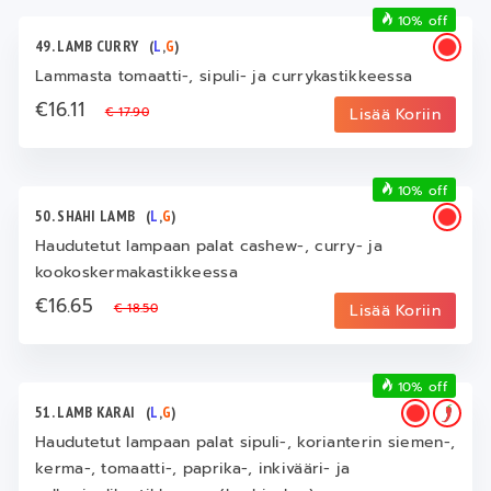
10% off
49. LAMB CURRY
(
L
,
G
)
Lammasta tomaatti-, sipuli- ja currykastikkeessa
€16.11
€ 17.90
Lisää Koriin
10% off
50. SHAHI LAMB
(
L
,
G
)
Haudutetut lampaan palat cashew-, curry- ja
kookoskermakastikkeessa
€16.65
€ 18.50
Lisää Koriin
10% off
51. LAMB KARAI
(
L
,
G
)
Haudutetut lampaan palat sipuli-, korianterin siemen-,
kerma-, tomaatti-, paprika-, inkivääri- ja