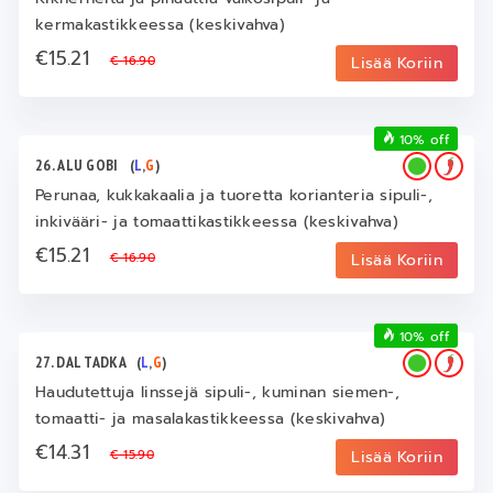
kermakastikkeessa (keskivahva)
€15.21
€ 16.90
Lisää Koriin
10% off
26. ALU GOBI
(
L
,
G
)
Perunaa, kukkakaalia ja tuoretta korianteria sipuli-,
inkivääri- ja tomaattikastikkeessa (keskivahva)
€15.21
€ 16.90
Lisää Koriin
10% off
27. DAL TADKA
(
L
,
G
)
Haudutettuja linssejä sipuli-, kuminan siemen-,
tomaatti- ja masalakastikkeessa (keskivahva)
€14.31
€ 15.90
Lisää Koriin