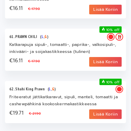
€16.11
€ 17.90
Lisää Koriin
10% off
61. PRAWN CHILI
(
L
,
G
)
Katkarapuja sipuli-, tomaatti-, paprika-, valkosipuli-,
inkivääri- ja soijakastikkeessa (tulinen)
€16.11
€ 17.90
Lisää Koriin
10% off
62. Shahi King Prawn
(
L
,
G
)
Friteeratut jättikatkaravut, sipuli, manteli, tomaatti ja
cashewpähkinä kookoskermakastikkeessa
€19.71
€ 21.90
Lisää Koriin