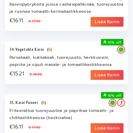
Kasvispyöryköitä joissa cashewpähkinää, tuorejuustoa
ja rusinaa tomaatti-kermakastikkeessa
€16.11
€ 17.90
Lisää Koriin
10% off
34. Vegetable Karai
(
G
)
Parsakaali, kukkakaali, tuorejuusto, herkkusieni,
paprika ja sipuli masala- ja tomaattikastikkeessa
€15.21
€ 16.90
Lisää Koriin
10% off
35. Karai Paneer
(
G
)
Friteerattua tuorejuustoa ja paprikaa tomaatti- ja
chilikastikkeessa (keskivahva)
€16.11
€ 17.90
Lisää Koriin