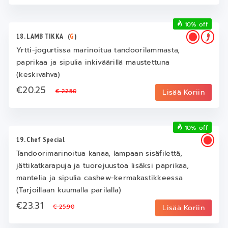
10% off
18. LAMB TIKKA
(
G
)
Yrtti-jogurtissa marinoitua tandoorilammasta,
paprikaa ja sipulia inkiväärillä maustettuna
(keskivahva)
€20.25
€ 22.50
Lisää Koriin
10% off
19. Chef Special
Tandoorimarinoitua kanaa, lampaan sisäfilettä,
jättikatkarapuja ja tuorejuustoa lisäksi paprikaa,
mantelia ja sipulia cashew-kermakastikkeessa
(Tarjoillaan kuumalla parilalla)
€23.31
€ 25.90
Lisää Koriin