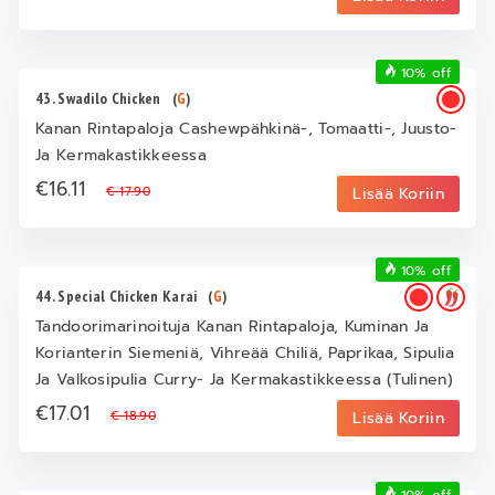
10% off
43. Swadilo Chicken
(
G
)
Kanan Rintapaloja Cashewpähkinä-, Tomaatti-, Juusto-
Ja Kermakastikkeessa
€16.11
€ 17.90
Lisää Koriin
10% off
44. Special Chicken Karai
(
G
)
Tandoorimarinoituja Kanan Rintapaloja, Kuminan Ja
Korianterin Siemeniä, Vihreää Chiliä, Paprikaa, Sipulia
Ja Valkosipulia Curry- Ja Kermakastikkeessa (Tulinen)
€17.01
€ 18.90
Lisää Koriin
10% off