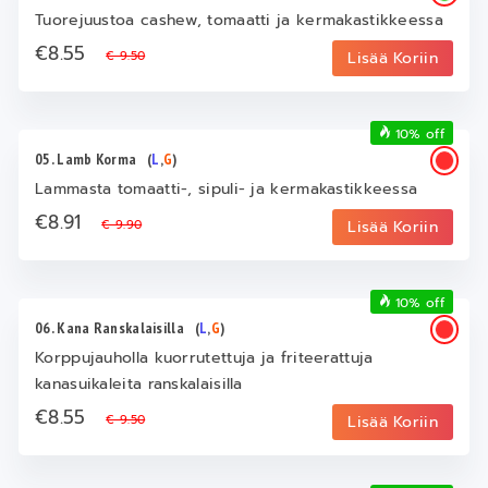
Tuorejuustoa cashew, tomaatti ja kermakastikkeessa
€8.55
€ 9.50
Lisää Koriin
10% off
05. Lamb Korma
(
L
,
G
)
Lammasta tomaatti-, sipuli- ja kermakastikkeessa
€8.91
€ 9.90
Lisää Koriin
10% off
06. Kana Ranskalaisilla
(
L
,
G
)
Korppujauholla kuorrutettuja ja friteerattuja
kanasuikaleita ranskalaisilla
€8.55
€ 9.50
Lisää Koriin