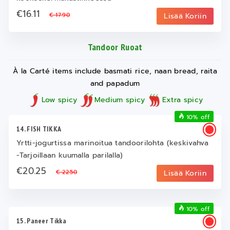
€16.11
€ 17.90
Lisää Koriin
Tandoor Ruoat
À la Carté items include basmati rice, naan bread, raita
and papadum
Low spicy
Medium spicy
Extra spicy
10% off
14. FISH TIKKA
Yrtti-jogurtissa marinoitua tandoorilohta (keskivahva
-Tarjoillaan kuumalla parilalla)
€20.25
€ 22.50
Lisää Koriin
10% off
15. Paneer Tikka