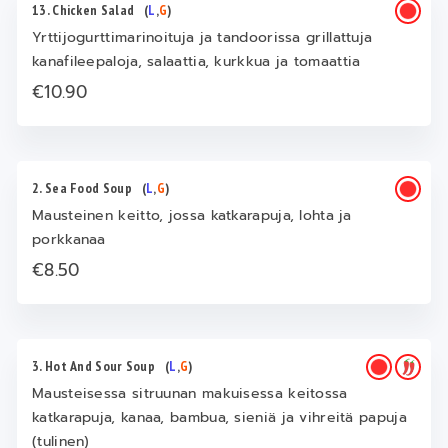
13. Chicken Salad
(
L
,
G
)
Yrttijogurttimarinoituja ja tandoorissa grillattuja
kanafileepaloja, salaattia, kurkkua ja tomaattia
€10.90
2. Sea Food Soup
(
L
,
G
)
Mausteinen keitto, jossa katkarapuja, lohta ja
porkkanaa
€8.50
3. Hot And Sour Soup
(
L
,
G
)
Mausteisessa sitruunan makuisessa keitossa
katkarapuja, kanaa, bambua, sieniä ja vihreitä papuja
(tulinen)