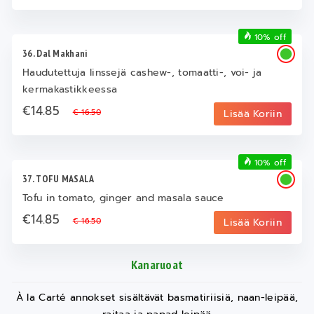
10% off
36. Dal Makhani
Haudutettuja linssejä cashew-, tomaatti-, voi- ja
kermakastikkeessa
€14.85
€ 16.50
Lisää Koriin
10% off
37. TOFU MASALA
Tofu in tomato, ginger and masala sauce
€14.85
€ 16.50
Lisää Koriin
Kanaruoat
À la Carté annokset sisältävät basmatiriisiä, naan-leipää,