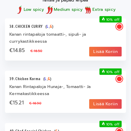
raitaa ja papad leipää
Low spicy
Medium spicy
Extra spicy
10% off
38. CHICKEN CURRY
(
L
,
G
)
Kanan rintapaloja tomaatti-, sipuli- ja
currykastikkeessa
€14.85
€ 16.50
Lisää Koriin
10% off
39. Chicken Korma
(
L
,
G
)
Kanan Rintapaloja Hunaja-, Tomaatti- Ja
Kermakastikkeessa
€15.21
€ 16.90
Lisää Koriin
10% off
40. Chef Special Chicken
(
G
)