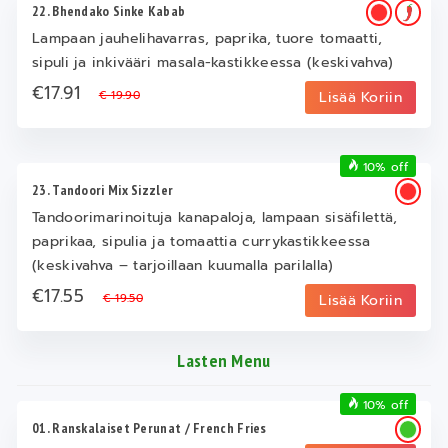
22. Bhendako Sinke Kabab
Lampaan jauhelihavarras, paprika, tuore tomaatti,
sipuli ja inkivääri masala-kastikkeessa (keskivahva)
€17.91
€ 19.90
Lisää Koriin
10% off
23. Tandoori Mix Sizzler
Tandoorimarinoituja kanapaloja, lampaan sisäfilettä,
paprikaa, sipulia ja tomaattia currykastikkeessa
(keskivahva – tarjoillaan kuumalla parilalla)
€17.55
€ 19.50
Lisää Koriin
Lasten Menu
10% off
01. Ranskalaiset Perunat / French Fries