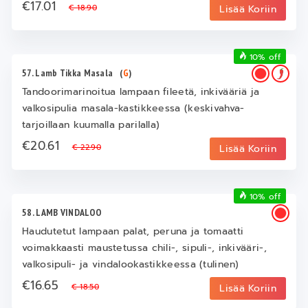
€17.01
€ 18.90
Lisää Koriin
10% off
57. Lamb Tikka Masala
(
G
)
Tandoorimarinoitua lampaan fileetä, inkivääriä ja
valkosipulia masala-kastikkeessa (keskivahva-
tarjoillaan kuumalla parilalla)
€20.61
€ 22.90
Lisää Koriin
10% off
58. LAMB VINDALOO
Haudutetut lampaan palat, peruna ja tomaatti
voimakkaasti maustetussa chili-, sipuli-, inkivääri-,
valkosipuli- ja vindalookastikkeessa (tulinen)
€16.65
€ 18.50
Lisää Koriin