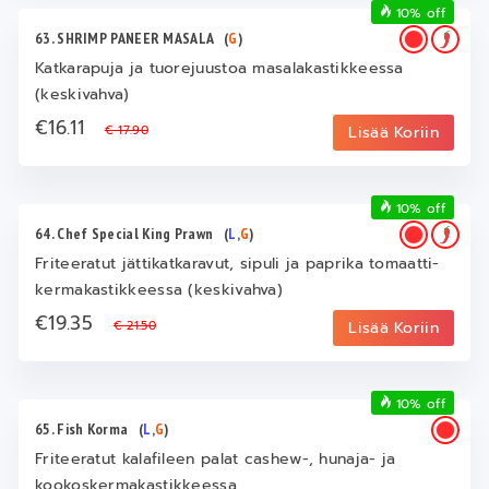
10% off
63. SHRIMP PANEER MASALA
(
G
)
Katkarapuja ja tuorejuustoa masalakastikkeessa
(keskivahva)
€16.11
€ 17.90
Lisää Koriin
10% off
64. Chef Special King Prawn
(
L
,
G
)
Friteeratut jättikatkaravut, sipuli ja paprika tomaatti-
kermakastikkeessa (keskivahva)
€19.35
€ 21.50
Lisää Koriin
10% off
65. Fish Korma
(
L
,
G
)
Friteeratut kalafileen palat cashew-, hunaja- ja
kookoskermakastikkeessa