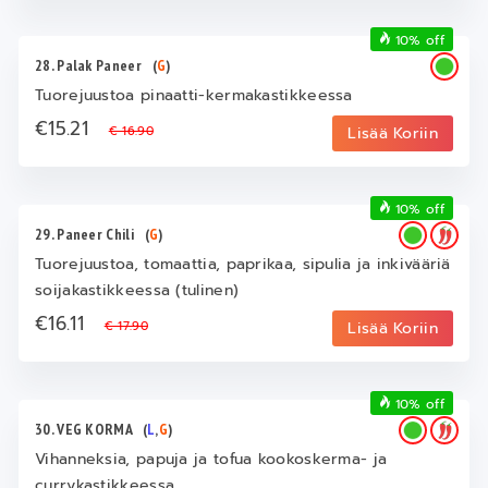
10% off
28. Palak Paneer
(
G
)
Tuorejuustoa pinaatti-kermakastikkeessa
€15.21
€ 16.90
Lisää Koriin
10% off
29. Paneer Chili
(
G
)
Tuorejuustoa, tomaattia, paprikaa, sipulia ja inkivääriä
soijakastikkeessa (tulinen)
€16.11
€ 17.90
Lisää Koriin
10% off
30. VEG KORMA
(
L
,
G
)
Vihanneksia, papuja ja tofua kookoskerma- ja
currykastikkeessa