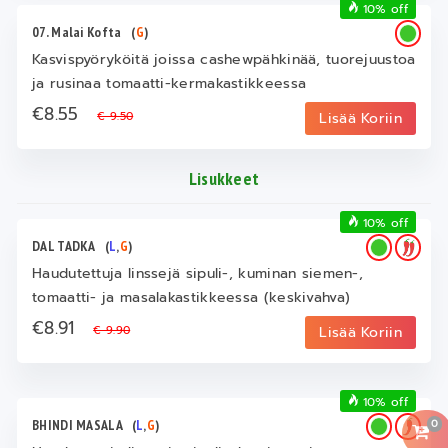
10% off
07. Malai Kofta
(
G
)
Kasvispyöryköitä joissa cashewpähkinää, tuorejuustoa
ja rusinaa tomaatti-kermakastikkeessa
€8.55
€ 9.50
Lisää Koriin
Lisukkeet
10% off
DAL TADKA
(
L
,
G
)
Haudutettuja linssejä sipuli-, kuminan siemen-,
tomaatti- ja masalakastikkeessa (keskivahva)
€8.91
€ 9.90
Lisää Koriin
10% off
0
BHINDI MASALA
(
L
,
G
)