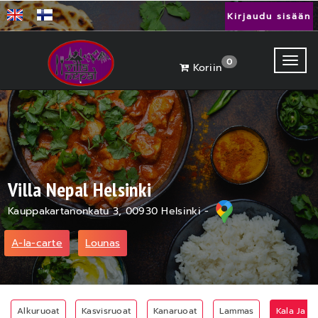
Kirjaudu sisään
Toggl
0
Koriin
Villa Nepal Helsinki
Kauppakartanonkatu 3, 00930 Helsinki -
A-la-carte
Lounas
Alkuruoat
Kasvisruoat
Kanaruoat
Lammas
Kala Ja Äy