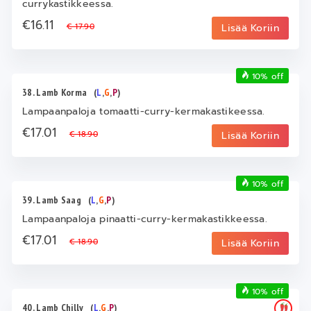
currykastikkeessa.
€16.11
€ 17.90
Lisää Koriin
10% off
38. Lamb Korma
(
L
,
G
,
P
)
Lampaanpaloja tomaatti-curry-kermakastikeessa.
€17.01
€ 18.90
Lisää Koriin
10% off
39. Lamb Saag
(
L
,
G
,
P
)
Lampaanpaloja pinaatti-curry-kermakastikkeessa.
€17.01
€ 18.90
Lisää Koriin
10% off
40. Lamb Chilly
(
L
,
G
,
P
)