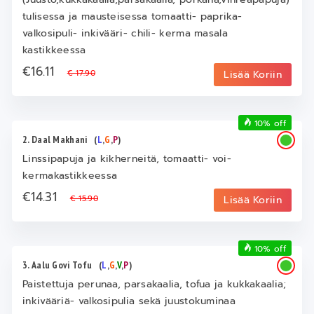
tulisessa ja mausteisessa tomaatti- paprika-
valkosipuli- inkivääri- chili- kerma masala
kastikkeessa
€16.11
€ 17.90
Lisää Koriin
10% off
2. Daal Makhani
(
L
,
G
,
P
)
Linssipapuja ja kikherneitä, tomaatti- voi-
kermakastikkeessa
€14.31
€ 15.90
Lisää Koriin
10% off
3. Aalu Govi Tofu
(
L
,
G
,
V
,
P
)
Paistettuja perunaa, parsakaalia, tofua ja kukkakaalia;
inkivääriä- valkosipulia sekä juustokuminaa