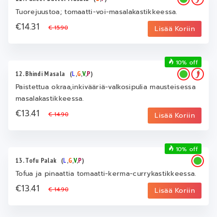
Tuorejuustoa; tomaatti-voi-masalakastikkeessa.
€14.31
€ 15.90
Lisää Koriin
10% off
12. Bhindi Masala
(
L
,
G
,
V
,
P
)
Paistettua okraa,inkivääriä-valkosipulia mausteisessa
masalakastikkeessa.
€13.41
€ 14.90
Lisää Koriin
10% off
13. Tofu Palak
(
L
,
G
,
V
,
P
)
Tofua ja pinaattia tomaatti-kerma-currykastikkeessa.
€13.41
€ 14.90
Lisää Koriin