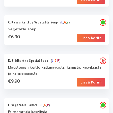
C. Kasvis Keitto / Vegetable Soup
(
L
,
G
,
V
)
Vegetable soup
€6.90
Lisää Koriin
D. Siddhartha Special Soup
(
L
,
G
,
P
)
Mausteinen keitto katkaravuista, kanasta, kasviksista
ja kananmunasta.
€9.90
Lisää Koriin
E. Vegetable Pakora
(
L
,
G
,
P
)
Friteerattuja kasviksia