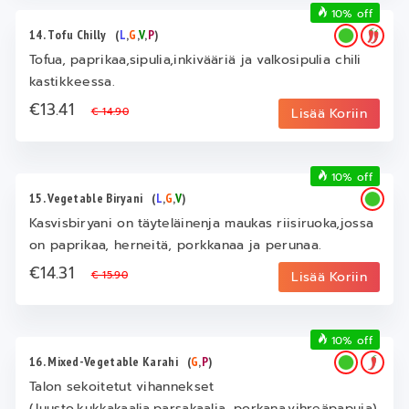
10% off
14. Tofu Chilly
(
L
,
G
,
V
,
P
)
Tofua, paprikaa,sipulia,inkivääriä ja valkosipulia chili
kastikkeessa.
€13.41
€ 14.90
Lisää Koriin
10% off
15. Vegetable Biryani
(
L
,
G
,
V
)
Kasvisbiryani on täyteläinenja maukas riisiruoka,jossa
on paprikaa, herneitä, porkkanaa ja perunaa.
€14.31
€ 15.90
Lisää Koriin
10% off
16. Mixed-Vegetable Karahi
(
G
,
P
)
Talon sekoitetut vihannekset
(Juusto,kukkakaalia,parsakaalia, porkana,vihreäpapuja)