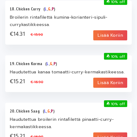
10% off
18. Chicken Curry
(
L
,
G
,
P
)
Broilerin rintafilettä kumina-korianteri-sipuli-
currykastikkeessa.
€14.31
€ 15.90
Lisää Koriin
10% off
19. Chicken Korma
(
L
,
G
,
P
)
Haudutettua kanaa tomaatti-curry-kermakastikeessa.
€15.21
€ 16.90
Lisää Koriin
10% off
20. Chicken Saag
(
L
,
G
,
P
)
Haudutettua broilerin rintafilettä pinaatti-curry-
kermakastikkeessa.
€15.21
€ 16.90