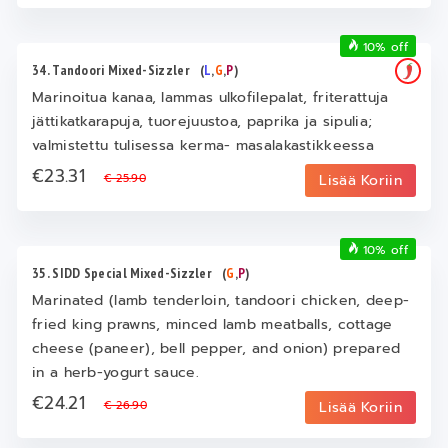
10% off
34. Tandoori Mixed-Sizzler
(
L
,
G
,
P
)
Marinoitua kanaa, lammas ulkofilepalat, friterattuja
jättikatkarapuja, tuorejuustoa, paprika ja sipulia;
valmistettu tulisessa kerma- masalakastikkeessa
€23.31
€ 25.90
Lisää Koriin
10% off
35. SIDD Special Mixed-Sizzler
(
G
,
P
)
Marinated (lamb tenderloin, tandoori chicken, deep-
fried king prawns, minced lamb meatballs, cottage
cheese (paneer), bell pepper, and onion) prepared
in a herb-yogurt sauce.
€24.21
€ 26.90
Lisää Koriin