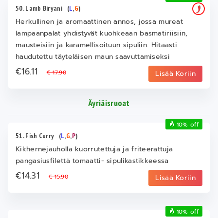
50. Lamb Biryani
(
L
,
G
)
Herkullinen ja aromaattinen annos, jossa mureat
lampaanpalat yhdistyvät kuohkeaan basmatiriisiin,
mausteisiin ja karamellisoituun sipuliin. Hitaasti
haudutettu täyteläisen maun saavuttamiseksi
€16.11
€ 17.90
Lisää Koriin
Äyriäisruoat
10% off
51. Fish Curry
(
L
,
G
,
P
)
Kikhernejauholla kuorrutettuja ja friteerattuja
pangasiusfilettä tomaatti- sipulikastikkeessa
€14.31
€ 15.90
Lisää Koriin
10% off