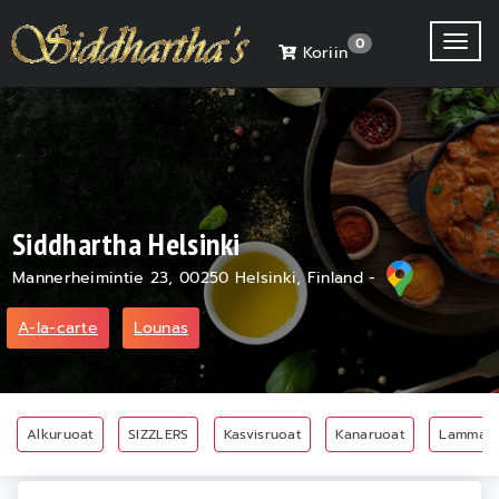
Toggl
0
Koriin
Siddhartha Helsinki
Mannerheimintie 23, 00250 Helsinki, Finland -
A-la-carte
Lounas
Alkuruoat
SIZZLERS
Kasvisruoat
Kanaruoat
Lammasr