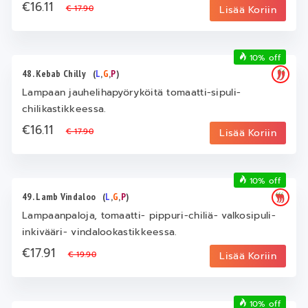
€16.11
€ 17.90
Lisää Koriin
10% off
48. Kebab Chilly
(
L
,
G
,
P
)
Lampaan jauhelihapyöryköitä tomaatti-sipuli-
chilikastikkeessa.
€16.11
€ 17.90
Lisää Koriin
10% off
49. Lamb Vindaloo
(
L
,
G
,
P
)
Lampaanpaloja, tomaatti- pippuri-chiliä- valkosipuli-
inkivääri- vindalookastikkeessa.
€17.91
€ 19.90
Lisää Koriin
10% off