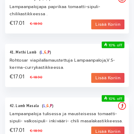
Lampaanpalojapa paprikaa tomaatti-sipuli-
chilikastikkeessa .
€17.01
€ 18.90
Lisää Koriin
10% off
41. Methi Lamb
(
L
,
G
,
P
)
Rohtosar viapilallamaustettuja Lampaanpaloja,V.S-
kerma-currykastikkeessa.
€17.01
€ 18.90
Lisää Koriin
10% off
42. Lamb Masala
(
L
,
G
,
P
)
Lampaanpaloja tulisessa ja mausteisessa tomaatti-
sipuli- valkosipuli- inkivääri- chili masalakastikkeessa.
€17.01
€ 18.90
Lisää Koriin