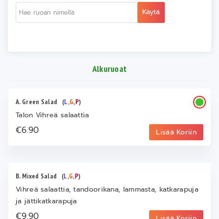
Käytä
Alkuruoat
A. Green Salad
(
L
,
G
,
P
)
Talon Vihreä salaattia
€6.90
Lisää Koriin
B. Mixed Salad
(
L
,
G
,
P
)
Vihreä salaattia, tandoorikana, lammasta, katkarapuja
ja jättikatkarapuja
€9.90
Lisää Koriin