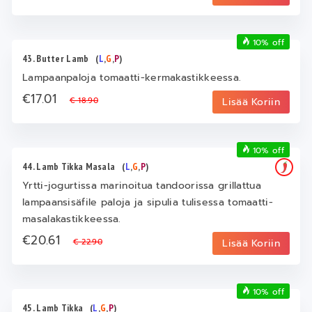
10% off
43. Butter Lamb
(
L
,
G
,
P
)
Lampaanpaloja tomaatti-kermakastikkeessa.
€17.01
€ 18.90
Lisää Koriin
10% off
44. Lamb Tikka Masala
(
L
,
G
,
P
)
Yrtti-jogurtissa marinoitua tandoorissa grillattua
lampaansisäfile paloja ja sipulia tulisessa tomaatti-
masalakastikkeessa.
€20.61
€ 22.90
Lisää Koriin
10% off
45. Lamb Tikka
(
L
,
G
,
P
)