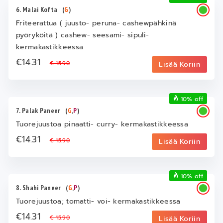
6. Malai Kofta
(
G
)
Friteerattua ( juusto- peruna- cashewpähkinä
pyöryköitä ) cashew- seesami- sipuli-
kermakastikkeessa
€14.31
€ 15.90
Lisää Koriin
10% off
7. Palak Paneer
(
G
,
P
)
Tuorejuustoa pinaatti- curry- kermakastikkeessa
€14.31
€ 15.90
Lisää Koriin
10% off
8. Shahi Paneer
(
G
,
P
)
Tuorejuustoa; tomatti- voi- kermakastikkeessa
€14.31
€ 15.90
Lisää Koriin