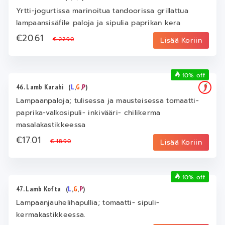
Yrtti-jogurtissa marinoitua tandoorissa grillattua
lampaansisäfile paloja ja sipulia paprikan kera
€20.61
€ 22.90
Lisää Koriin
10% off
46. Lamb Karahi
(
L
,
G
,
P
)
Lampaanpaloja; tulisessa ja mausteisessa tomaatti-
paprika-valkosipuli- inkivääri- chilikerma
masalakastikkeessa
€17.01
€ 18.90
Lisää Koriin
10% off
47. Lamb Kofta
(
L
,
G
,
P
)
Lampaanjauhelihapullia; tomaatti- sipuli-
kermakastikkeessa.