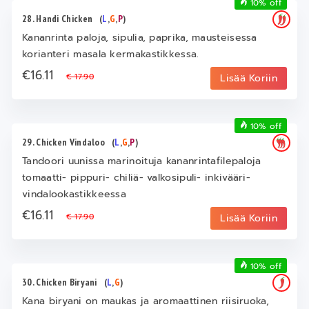
10% off
28. Handi Chicken
(
L
,
G
,
P
)
Kananrinta paloja, sipulia, paprika, mausteisessa
korianteri masala kermakastikkessa.
€16.11
€ 17.90
Lisää Koriin
10% off
29. Chicken Vindaloo
(
L
,
G
,
P
)
Tandoori uunissa marinoituja kananrintafilepaloja
tomaatti- pippuri- chiliä- valkosipuli- inkivääri-
vindalookastikkeessa
€16.11
€ 17.90
Lisää Koriin
10% off
30. Chicken Biryani
(
L
,
G
)
Kana biryani on maukas ja aromaattinen riisiruoka,