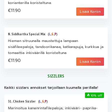
korianterilla koristeltuna.
€11.90
Lisää Koriin
N. Siddhartha Special Mix
(
L
,
G
,
P
)
Hieman sitruunalla maustettuja lampaan
sisäfileepaloja, tandoorikanaa, katkarapuja, kurkkua ja
tomaattia inkiväärillä koristeltuna
€11.90
Lisää Koriin
SIZZLERS
Kaikki sizzlars annokset tarjoillaan kuumalla parillalla!
10% off
31. Chicken Sizzler
(
L
,
G
,
P
)
Marinoitua kananrintafilepaloja; inkivääri- paprika-