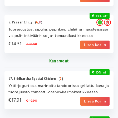
10% off
9. Paneer Chilly
(
G
,
P
)
Tuorejuustoa; sipulia, paprikaa, chiliä ja mausteisessa
v.sipuli- inkivääri- soija- tomaatikastikkeessa
€14.31
€ 15.90
Lisää Koriin
Kanaruoat
10% off
17. Siddhartha Special Chicken
(
G
)
Yrtti-jogurtissa marinoitu tandoorissa grillattu kana ja
tuorejuusto tomaatti-cashewkermakastikkeessa
€17.91
€ 19.90
Lisää Koriin