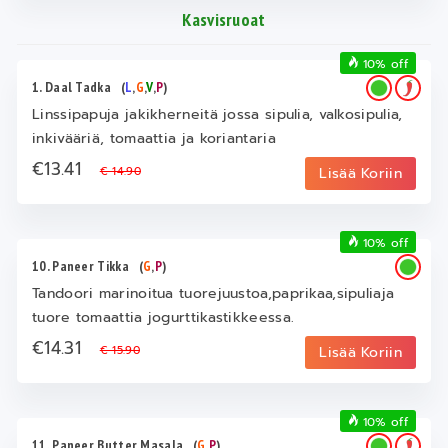
Kasvisruoat
10% off
1. Daal Tadka
(
L
,
G
,
V
,
P
)
Linssipapuja jakikherneitä jossa sipulia, valkosipulia,
inkivääriä, tomaattia ja koriantaria
€13.41
€ 14.90
Lisää Koriin
10% off
10. Paneer Tikka
(
G
,
P
)
Tandoori marinoitua tuorejuustoa,paprikaa,sipuliaja
tuore tomaattia jogurttikastikkeessa.
€14.31
€ 15.90
Lisää Koriin
10% off
11. Paneer Butter Masala
(
G
,
P
)