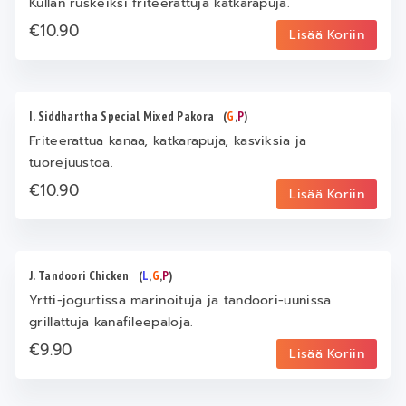
Kullan ruskeiksi friteerattuja katkarapuja.
€10.90
Lisää Koriin
I. Siddhartha Special Mixed Pakora
(
G
,
P
)
Friteerattua kanaa, katkarapuja, kasviksia ja
tuorejuustoa.
€10.90
Lisää Koriin
J. Tandoori Chicken
(
L
,
G
,
P
)
Yrtti-jogurtissa marinoituja ja tandoori-uunissa
grillattuja kanafileepaloja.
€9.90
Lisää Koriin