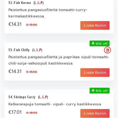
52. Fish Korma
(
L
,
G
,
P
)
Paistettua pangasiusfilettä tomaatti-curry-
kermakastikkeessa.
€14.31
€ 15.90
Lisää Koriin
10% off
53. Fish Chilly
(
L
,
G
,
P
)
Paistettua pangasiusfilettä ja paprikaa sipuli-tomaatti-
chili-soija-valkosipuli kastikkeessa.
€14.31
€ 15.90
Lisää Koriin
10% off
54. Shrimps Curry
(
L
,
G
,
P
)
Katkararapuja tomaatti- sipuli- curry kastikkeessa
€17.01
€ 18.90
Lisää Koriin