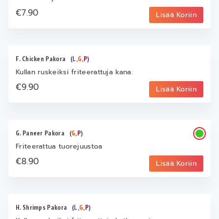
€7.90
Lisää Koriin
F. Chicken Pakora
(
L
,
G
,
P
)
Kullan ruskeiksi friteerattuja kana.
€9.90
Lisää Koriin
G. Paneer Pakora
(
G
,
P
)
Friteerattua tuorejuustoa
€8.90
Lisää Koriin
H. Shrimps Pakora
(
L
,
G
,
P
)