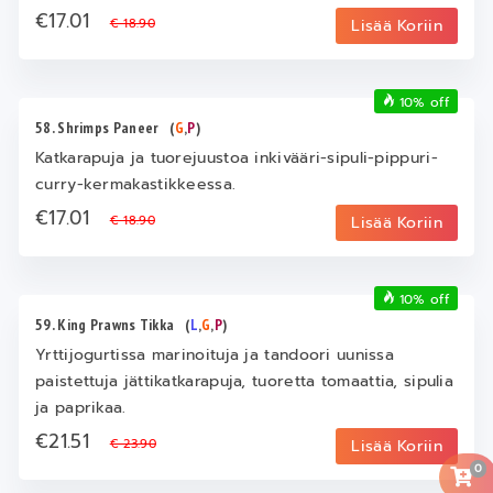
€17.01
€ 18.90
Lisää Koriin
10% off
58. Shrimps Paneer
(
G
,
P
)
Katkarapuja ja tuorejuustoa inkivääri-sipuli-pippuri-
curry-kermakastikkeessa.
€17.01
€ 18.90
Lisää Koriin
10% off
59. King Prawns Tikka
(
L
,
G
,
P
)
Yrttijogurtissa marinoituja ja tandoori uunissa
paistettuja jättikatkarapuja, tuoretta tomaattia, sipulia
ja paprikaa.
€21.51
€ 23.90
Lisää Koriin
0