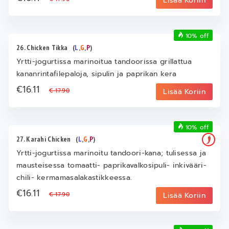
Lisää Koriin
10% off
26. Chicken Tikka
(
L
,
G
,
P
)
Yrtti-jogurtissa marinoitua tandoorissa grillattua
kananrintafilepaloja, sipulin ja paprikan kera
€16.11
€ 17.90
Lisää Koriin
10% off
27. Karahi Chicken
(
L
,
G
,
P
)
Yrtti-jogurtissa marinoitu tandoori-kana; tulisessa ja
mausteisessa tomaatti- paprikavalkosipuli- inkivääri-
chili- kermamasalakastikkeessa.
€16.11
€ 17.90
Lisää Koriin