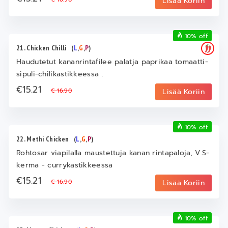
Lisää Koriin
10% off
21. Chicken Chilli
(
L
,
G
,
P
)
Haudutetut kananrintafilee palatja paprikaa tomaatti-
sipuli-chilikastikkeessa .
€15.21
€ 16.90
Lisää Koriin
10% off
22. Methi Chicken
(
L
,
G
,
P
)
Rohtosar viapilalla maustettuja kanan rintapaloja, V.S-
kerma - currykastikkeessa
€15.21
€ 16.90
Lisää Koriin
10% off