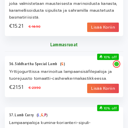
joka valmistetaan mausteisesta marinoidusta kanasta,
karamellisoidusta sipulista ja sahramilla maustetusta
basmatiriisistä.
€15.21
€ 16.90
Lisää Koriin
Lammasruoat
10% off
36. Siddhartha Special Lamb
(
G
)
Yrttijogurttissa marinoitua lampaansisäfilepaloja ja
tuorejuusto tomaatti-cashewkermakastikkeessa.
€21.51
€ 23.90
Lisää Koriin
10% off
37. Lamb Curry
(
L
,
G
,
P
)
Lampaanpaloja kumina-korianteri-sipuli-