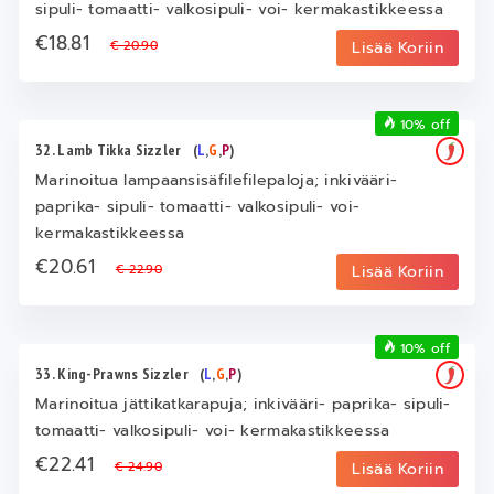
sipuli- tomaatti- valkosipuli- voi- kermakastikkeessa
€18.81
€ 20.90
Lisää Koriin
10% off
32. Lamb Tikka Sizzler
(
L
,
G
,
P
)
Marinoitua lampaansisäfilefilepaloja; inkivääri-
paprika- sipuli- tomaatti- valkosipuli- voi-
kermakastikkeessa
€20.61
€ 22.90
Lisää Koriin
10% off
33. King-Prawns Sizzler
(
L
,
G
,
P
)
Marinoitua jättikatkarapuja; inkivääri- paprika- sipuli-
tomaatti- valkosipuli- voi- kermakastikkeessa
€22.41
€ 24.90
Lisää Koriin