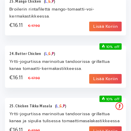
23. Mango Chicken
(
L
,
G
,
P
)
Broilerin rintafilettä mango-tomaatti-voi-
kermakastikkeessa.
€16.11
€ 17.90
Lisää Koriin
10% off
24. Butter Chicken
(
L
,
G
,
P
)
Yrtti-jogurtissa marinoitua tandoorissa grillattua
kanaa tomaatti-kermakastikkeessa.
€16.11
€ 17.90
Lisää Koriin
10% off
25. Chicken Tikka Masala
(
L
,
G
,
P
)
Yrtti-jogurtissa marinoitua tandoorissa grillattua
kanaa ja sipulia tulisessa tomaattimasalakastikkeessa
€16.11
€ 17.90