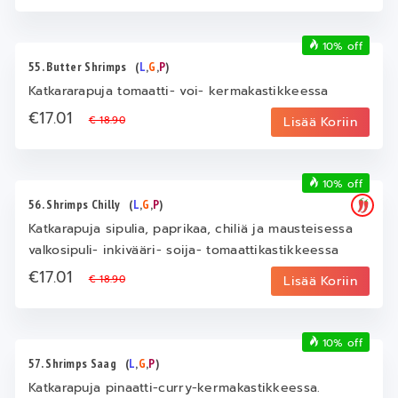
10% off
55. Butter Shrimps
(
L
,
G
,
P
)
Katkararapuja tomaatti- voi- kermakastikkeessa
€17.01
€ 18.90
Lisää Koriin
10% off
56. Shrimps Chilly
(
L
,
G
,
P
)
Katkarapuja sipulia, paprikaa, chiliä ja mausteisessa
valkosipuli- inkivääri- soija- tomaattikastikkeessa
€17.01
€ 18.90
Lisää Koriin
10% off
57. Shrimps Saag
(
L
,
G
,
P
)
Katkarapuja pinaatti-curry-kermakastikkeessa.