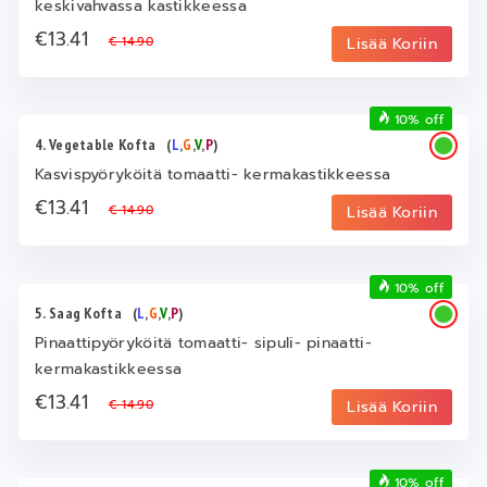
keskivahvassa kastikkeessa
€13.41
€ 14.90
Lisää Koriin
10% off
4. Vegetable Kofta
(
L
,
G
,
V
,
P
)
Kasvispyöryköitä tomaatti- kermakastikkeessa
€13.41
€ 14.90
Lisää Koriin
10% off
5. Saag Kofta
(
L
,
G
,
V
,
P
)
Pinaattipyöryköitä tomaatti- sipuli- pinaatti-
kermakastikkeessa
€13.41
€ 14.90
Lisää Koriin
10% off