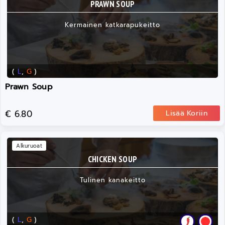
PRAWN SOUP
Kermainen katkarapukeitto
(
L
,
G
)
Prawn Soup
€ 6.80
Lisää Koriin
Alkuruoat
CHICKEN SOUP
Tulinen kanakeitto
(
L
,
G
)