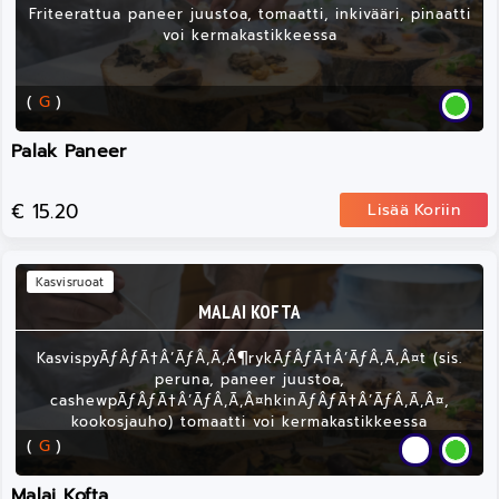
Friteerattua paneer juustoa, tomaatti, inkivääri, pinaatti
voi kermakastikkeessa
(
G
)
Palak Paneer
€ 15.20
Lisää Koriin
Kasvisruoat
MALAI KOFTA
KasvispyÃƒÂƒÃ†Â’ÃƒÂ‚Ã‚Â¶rykÃƒÂƒÃ†Â’ÃƒÂ‚Ã‚Â¤t (sis.
peruna, paneer juustoa,
cashewpÃƒÂƒÃ†Â’ÃƒÂ‚Ã‚Â¤hkinÃƒÂƒÃ†Â’ÃƒÂ‚Ã‚Â¤,
kookosjauho) tomaatti voi kermakastikkeessa
(
G
)
Malai Kofta