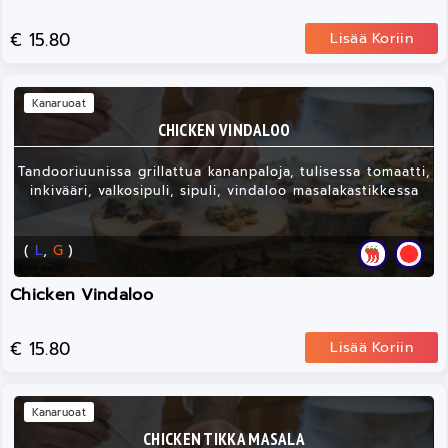
€ 15.80
Lisää Koriin
Kanaruoat
CHICKEN VINDALOO
Tandooriuunissa grillattua kananpaloja, tulisessa tomaatti,
inkivääri, valkosipuli, sipuli, vindaloo masalakastikkessa
(
L
,
G
)
Chicken Vindaloo
€ 15.80
Lisää Koriin
Kanaruoat
CHICKEN TIKKA MASALA