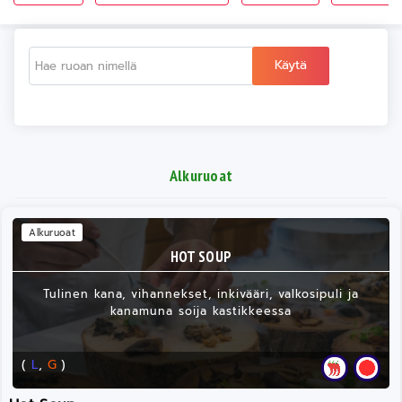
Käytä
Alkuruoat
Alkuruoat
HOT SOUP
Tulinen kana, vihannekset, inkivääri, valkosipuli ja
kanamuna soija kastikkeessa
(
L
,
G
)