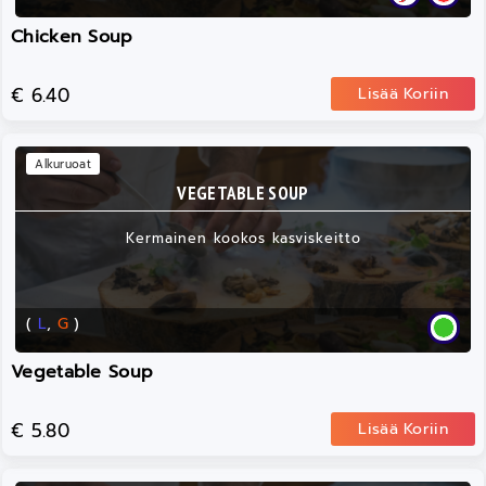
Chicken Soup
€ 6.40
Lisää Koriin
Alkuruoat
VEGETABLE SOUP
Kermainen kookos kasviskeitto
(
L
,
G
)
Vegetable Soup
€ 5.80
Lisää Koriin