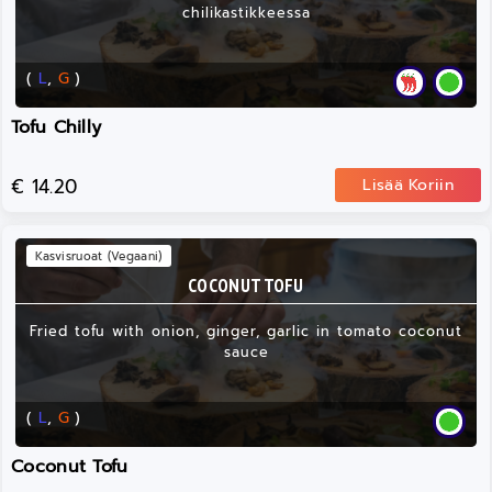
chilikastikkeessa
(
L
,
G
)
Tofu Chilly
€ 14.20
Lisää Koriin
Kasvisruoat (Vegaani)
COCONUT TOFU
Fried tofu with onion, ginger, garlic in tomato coconut
sauce
(
L
,
G
)
Coconut Tofu