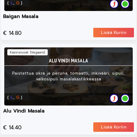
(
L
,
G
)
Baigan Masala
€ 14.80
Lisää Koriin
Kasvisruoat (Vegaani)
ALU VINDI MASALA
Paistettua okra ja peruna, tomaatti, inkivääri, sipuli,
valkosipuli masalakastikkeessa
(
L
,
G
)
Alu Vindi Masala
€ 14.40
Lisää Koriin