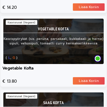
€ 14.20
Lisää Koriin
Kasvisruoat (Vegaani)
VEGETABLE KOFTA
Kasvispyörykät (sis. peruna, parsakaali, kukkakaali ja herne)
sipuli, valkosipuli, tomaatti curry kermakastikkeessa
(
L
,
G
)
Vegetable Kofta
€ 13.80
Lisää Koriin
Kasvisruoat (Vegaani)
SAAG KOFTA