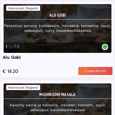
Kasvisruoat (Vegaani)
ALU GOBI
Paistettua peruna, kukkakaalia, inkivääriä, tomaattia, sipuli,
valkosipuli, curry masalakastikkeessa
(
L
,
G
)
Alu Gobi
€ 14.20
Lisää Koriin
Kasvisruoat (Vegaani)
MUSHROOM MASALA
Keitetty sieniä ja herneitä, inkivääri, tomaatti, sipuli
valkosipuli masalakastikkeessa