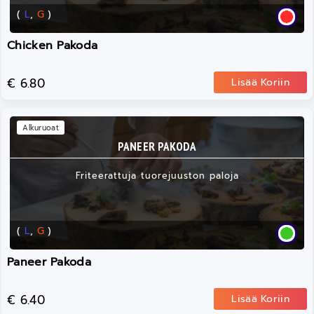
(
L
,
G
)
Chicken Pakoda
€ 6.80
Lisää Koriin
Alkuruoat
PANEER PAKODA
Friteerattuja tuorejuuston paloja
(
L
,
G
)
Paneer Pakoda
€ 6.40
Lisää Koriin