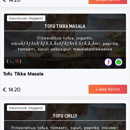
€ 14.20
Kasvisruoat (Vegaani)
TOFU TIKKA MASALA
Friteerattua tofua, jogurtti,
inkivÃƒÂƒÃ†Â’ÃƒÂ‚Ã‚Â¤ÃƒÂƒÃ†Â’ÃƒÂ‚Ã‚Â¤ri, paprika,
tomaatti, sipuli valkosipuli masalakastikkeessa
(
L
,
G
)
Tofu Tikka Masala
€ 14.20
Lisää Koriin
Kasvisruoat (Vegaani)
TOFU CHILLY
Friteerattua tofua, tomaatti, sipuli, paprika, inkivääri