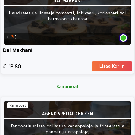
DAL MAKHANI
Haudutettuja linssejä tomaatti, inkivääri, korianteri voi
kermakastikkeessa
(
G
)
Dal Makhani
€ 13.80
Lisää Koriin
Kanaruoat
Kanaruoat
AGENO SPECIAL CHICKEN
Tandooriuunissa grillattua kananpaloja ja friteerattua
paneer-juustopaloja,