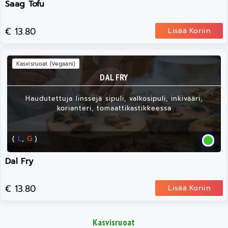
Saag Tofu
€ 13.80
Lisää Koriin
Kasvisruoat (Vegaani)
DAL FRY
Haudutettuja linssejä sipuli, valkosipuli, inkivääri,
korianteri, tomaattikastikkeessa
(
L
,
G
)
Dal Fry
€ 13.80
Lisää Koriin
Kasvisruoat