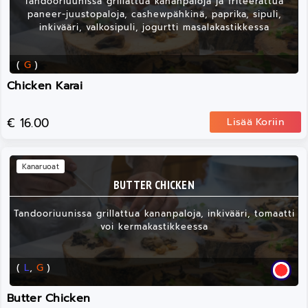
Tandooriuunissa grillattua kananpaloja ja friteerattua
paneer-juustopaloja, cashewpähkinä, paprika, sipuli,
inkivääri, valkosipuli, jogurtti masalakastikkessa
(
G
)
Chicken Karai
€ 16.00
Lisää Koriin
Kanaruoat
BUTTER CHICKEN
Tandooriuunissa grillattua kananpaloja, inkivääri, tomaatti
voi kermakastikkeessa
(
L
,
G
)
Butter Chicken