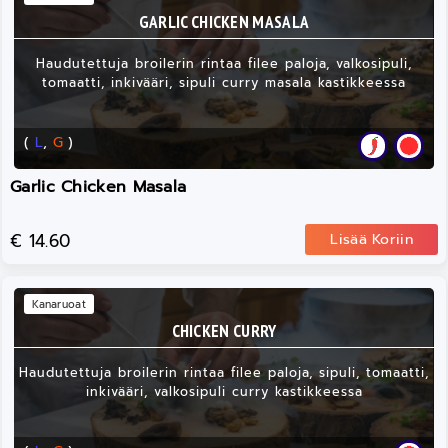
GARLIC CHICKEN MASALA
Haudutettuja broilerin rintaa filee paloja, valkosipuli,
tomaatti, inkivääri, sipuli curry masala kastikkeessa
(
L
,
G
)
Garlic Chicken Masala
€ 14.60
Lisää Koriin
Kanaruoat
CHICKEN CURRY
Haudutettuja broilerin rintaa filee paloja, sipuli, tomaatti,
inkivääri, valkosipuli curry kastikkeessa