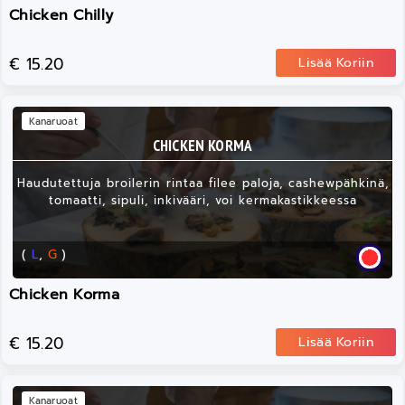
Chicken Chilly
€ 15.20
Lisää Koriin
Kanaruoat
CHICKEN KORMA
Haudutettuja broilerin rintaa filee paloja, cashewpähkinä,
tomaatti, sipuli, inkivääri, voi kermakastikkeessa
(
L
,
G
)
Chicken Korma
€ 15.20
Lisää Koriin
Kanaruoat