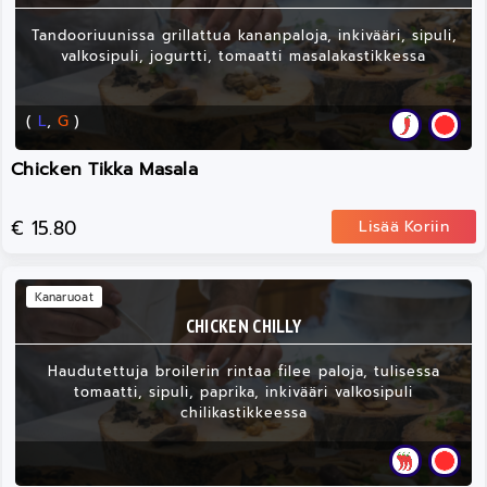
Tandooriuunissa grillattua kananpaloja, inkivääri, sipuli,
valkosipuli, jogurtti, tomaatti masalakastikkessa
(
L
,
G
)
Chicken Tikka Masala
€ 15.80
Lisää Koriin
Kanaruoat
CHICKEN CHILLY
Haudutettuja broilerin rintaa filee paloja, tulisessa
tomaatti, sipuli, paprika, inkivääri valkosipuli
chilikastikkeessa