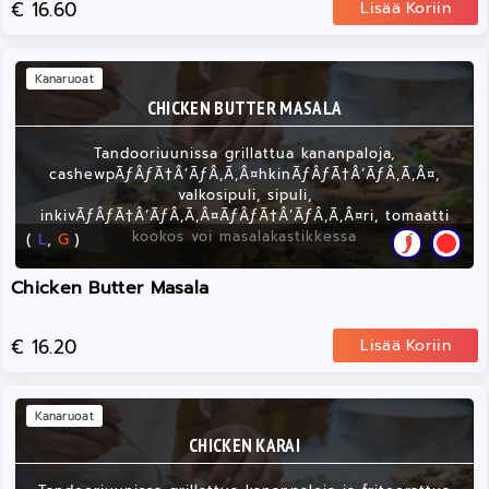
€ 16.60
Lisää Koriin
Kanaruoat
CHICKEN BUTTER MASALA
Tandooriuunissa grillattua kananpaloja,
cashewpÃƒÂƒÃ†Â’ÃƒÂ‚Ã‚Â¤hkinÃƒÂƒÃ†Â’ÃƒÂ‚Ã‚Â¤,
valkosipuli, sipuli,
inkivÃƒÂƒÃ†Â’ÃƒÂ‚Ã‚Â¤ÃƒÂƒÃ†Â’ÃƒÂ‚Ã‚Â¤ri, tomaatti
kookos voi masalakastikkessa
(
L
,
G
)
Chicken Butter Masala
€ 16.20
Lisää Koriin
Kanaruoat
CHICKEN KARAI