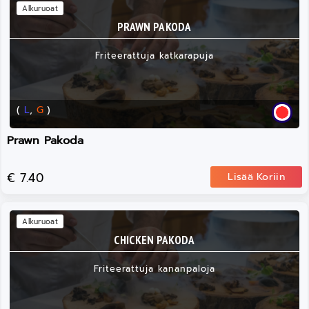
Alkuruoat
PRAWN PAKODA
Friteerattuja katkarapuja
(
L
,
G
)
Prawn Pakoda
€ 7.40
Lisää Koriin
Alkuruoat
CHICKEN PAKODA
Friteerattuja kananpaloja