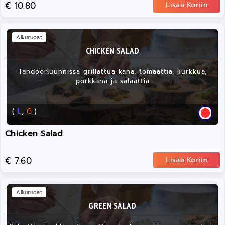
€ 10.80
Lisää Koriin
Alkuruoat
CHICKEN SALAD
Tandooriuunnissa grillattua kana, tomaattia, kurkkua,
porkkana ja salaattia
(
L
,
G
)
Chicken Salad
€ 7.60
Lisää Koriin
Alkuruoat
GREEN SALAD