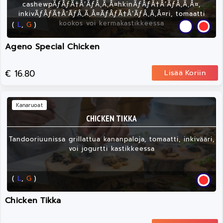
cashewpÃƒÂƒÃ†Â’ÃƒÂ‚Ã‚Â¤hkinÃƒÂƒÃ†Â’ÃƒÂ‚Ã‚Â¤,
inkivÃƒÂƒÃ†Â’ÃƒÂ‚Ã‚Â¤ÃƒÂƒÃ†Â’ÃƒÂ‚Ã‚Â¤ri, tomaatti
kookos voi kermakastikkeessa
(
L
,
G
)
Ageno Special Chicken
€ 16.80
Lisää Koriin
Kanaruoat
CHICKEN TIKKA
Tandooriuunissa grillattua kananpaloja, tomaatti, inkivääri,
voi jogurtti kastikkeessa
(
L
,
G
)
Chicken Tikka