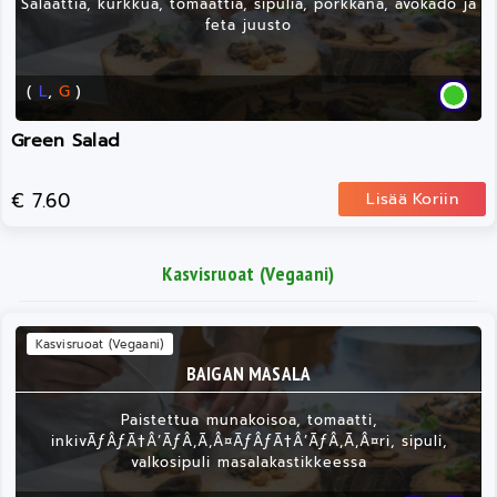
Salaattia, kurkkua, tomaattia, sipulia, porkkana, avokado ja
feta juusto
(
L
,
G
)
Green Salad
€ 7.60
Lisää Koriin
Kasvisruoat (Vegaani)
Kasvisruoat (Vegaani)
BAIGAN MASALA
Paistettua munakoisoa, tomaatti,
inkivÃƒÂƒÃ†Â’ÃƒÂ‚Ã‚Â¤ÃƒÂƒÃ†Â’ÃƒÂ‚Ã‚Â¤ri, sipuli,
valkosipuli masalakastikkeessa