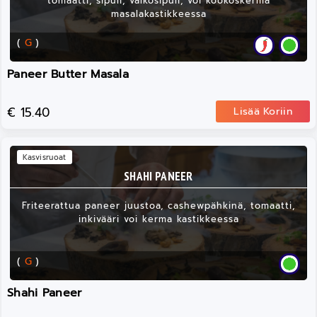
tomaatti, sipuli, valkosipuli, voi kookoskerma
masalakastikkeessa
(
G
)
Paneer Butter Masala
€ 15.40
Lisää Koriin
Kasvisruoat
SHAHI PANEER
Friteerattua paneer juustoa, cashewpähkinä, tomaatti,
inkivääri voi kerma kastikkeessa
(
G
)
Shahi Paneer