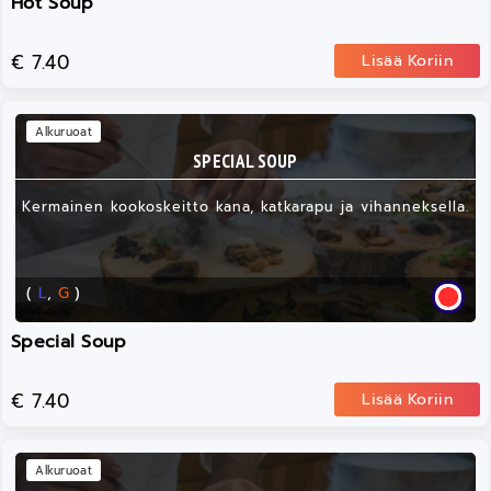
Hot Soup
€ 7.40
Lisää Koriin
Alkuruoat
SPECIAL SOUP
Kermainen kookoskeitto kana, katkarapu ja vihanneksella.
(
L
,
G
)
Special Soup
€ 7.40
Lisää Koriin
Alkuruoat