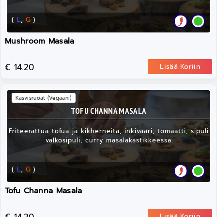
(
L
,
G
)
Mushroom Masala
€ 14.20
Lisää Koriin
Kasvisruoat (Vegaani)
TOFU CHANNA MASALA
Friteerattua tofua ja kikherneitä, inkivääri, tomaatti, sipuli
valkosipuli, curry masalakastikkeessa
(
L
,
G
)
Tofu Channa Masala
Lisää Koriin