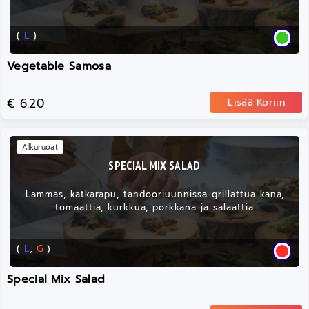
(
L
)
Vegetable Samosa
€ 6.20
Lisää Koriin
Alkuruoat
SPECIAL MIX SALAD
Lammas, katkarapu, tandooriuunnissa grillattua kana,
tomaattia, kurkkua, porkkana ja salaattia
(
L
,
G
)
Special Mix Salad