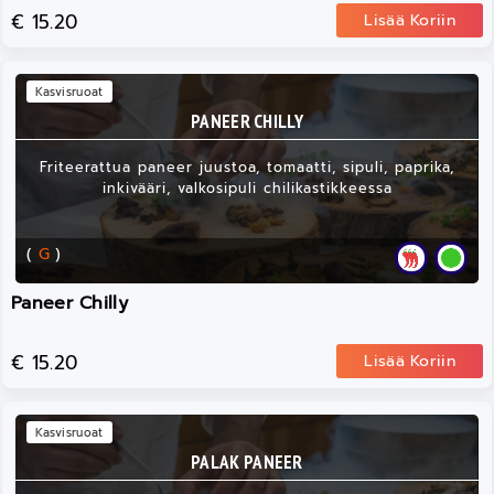
€ 15.20
Lisää Koriin
Kasvisruoat
PANEER CHILLY
Friteerattua paneer juustoa, tomaatti, sipuli, paprika,
inkivääri, valkosipuli chilikastikkeessa
(
G
)
Paneer Chilly
€ 15.20
Lisää Koriin
Kasvisruoat
PALAK PANEER