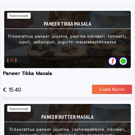
Kasvisruoat
PANEER TIKKA MASALA
Friteerattua paneer juustoa, paprika inkivääri, tomaatti,
sipuli, valkosipuli, jogurtti masalakastikkeessa
(
G
)
Paneer Tikka Masala
€ 15.40
Lisää Koriin
Kasvisruoat
PANEER BUTTER MASALA
Friteerattua paneer juustoa, cashewpähkinä, inkivääri,