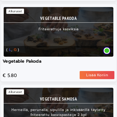
Alkuruoat
VEGETABLE PAKODA
Friteerattuja kasviksia
(
L
,
G
)
Vegetable Pakoda
€ 5.80
Lisää Koriin
Alkuruoat
VEGETABLE SAMOSA
Herneillä, perunalla, sipulilla ja inkiväärillä täytetty
friteerattu kasvispasteija 2 kpl