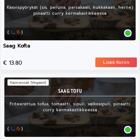
Kasvispyörykät (sis. peruna, parsakaali, kukkakaali, herne)
pinaatti curry kermakastikkeessa
(
L
,
G
)
Saag Kofta
€ 13.80
Lisää Koriin
Kasvisruoat (Vegaani)
SAAG TOFU
Friteerattua tofua, tomaatti, sipuli, valkosipuli, pinaatti
curry kermakastikkeessa
(
L
,
G
)