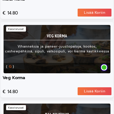
€ 14.80
Lisää Koriin
Kasvisruoat
VEG KORMA
Vihanneksia ja paneer-juustopaloja, kookos,
cashewpähkinä, sipuli, valkosipuli, voi kerma kastikkeessa
(
G
)
Veg Korma
€ 14.80
Lisää Koriin
Kasvisruoat