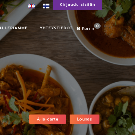
Kirjaudu sisään
0
ALLERIAMME
YHTEYSTIEDOT
Koriin
A-la-carte
Lounas