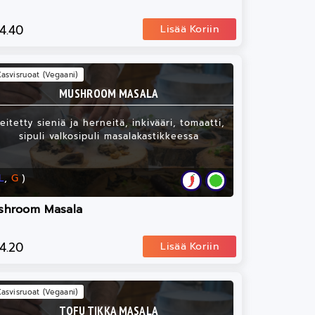
14.40
Lisää Koriin
Kasvisruoat (Vegaani)
MUSHROOM MASALA
eitetty sieniä ja herneitä, inkivääri, tomaatti,
sipuli valkosipuli masalakastikkeessa
L
,
G
)
shroom Masala
14.20
Lisää Koriin
Kasvisruoat (Vegaani)
TOFU TIKKA MASALA