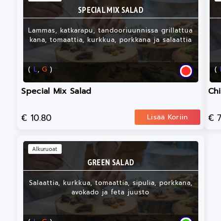
SPECIAL MIX SALAD
Lammas, katkarapu, tandooriuunnissa grillattua
kana, tomaattia, kurkkua, porkkana ja salaattia
(
L
,
G
)
(
Special Mix Salad
Ch
€ 10.80
€ 
Lisää Koriin
Alkuruoat
GREEN SALAD
Salaattia, kurkkua, tomaattia, sipulia, porkkana,
avokado ja feta juusto