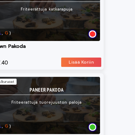
Friteerattuja katkarapuja
L
,
G
)
awn Pakoda
7.40
Lisää Koriin
Alkuruoat
PANEER PAKODA
Friteerattuja tuorejuuston paloja
L
,
G
)