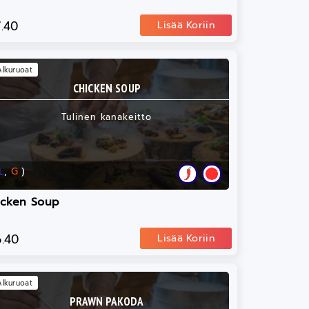
7.40
Lisää Koriin
Alkuruoat
CHICKEN SOUP
Tulinen kanakeitto
L
,
G
)
icken Soup
6.40
Lisää Koriin
Alkuruoat
PRAWN PAKODA