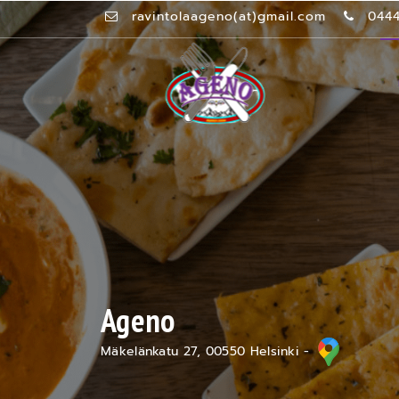
ravintolaageno(at)gmail.com
044
Ageno
Mäkelänkatu 27, 00550 Helsinki -