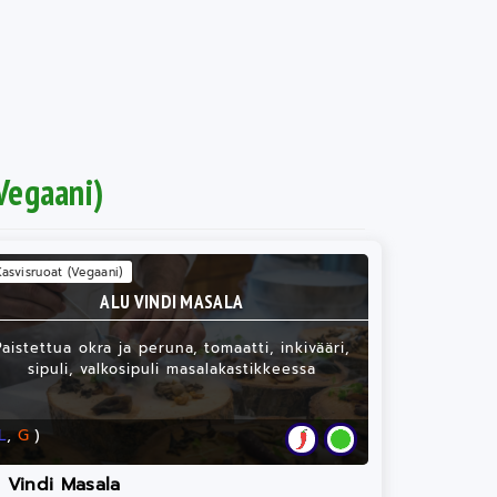
Vegaani)
Kasvisruoat (Vegaani)
ALU VINDI MASALA
Paistettua okra ja peruna, tomaatti, inkivääri,
sipuli, valkosipuli masalakastikkeessa
L
,
G
)
 Vindi Masala