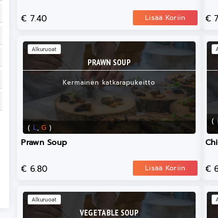
€ 7.40
€ 
Lisää Koriin
Alkuruoat
PRAWN SOUP
Kermainen katkarapukeitto
(
(
L
,
G
)
Prawn Soup
Ch
€ 6.80
€ 
Lisää Koriin
Alkuruoat
VEGETABLE SOUP