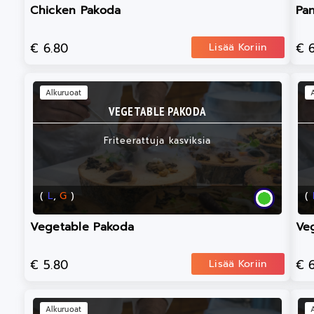
Chicken Pakoda
Pa
€ 6.80
€ 
Lisää Koriin
Alkuruoat
VEGETABLE PAKODA
Friteerattuja kasviksia
(
L
,
G
)
(
Vegetable Pakoda
Ve
€ 5.80
€ 
Lisää Koriin
Alkuruoat