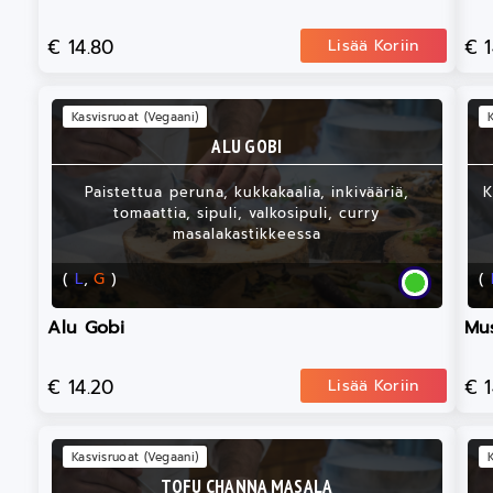
€ 14.80
€ 
Lisää Koriin
Kasvisruoat (Vegaani)
ALU GOBI
Paistettua peruna, kukkakaalia, inkivääriä,
K
tomaattia, sipuli, valkosipuli, curry
masalakastikkeessa
(
L
,
G
)
(
Alu Gobi
Mu
€ 14.20
€ 
Lisää Koriin
Kasvisruoat (Vegaani)
TOFU CHANNA MASALA