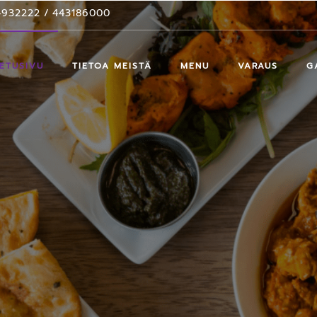
4932222
/
443186000
ETUSIVU
TIETOA MEISTÄ
MENU
VARAUS
G