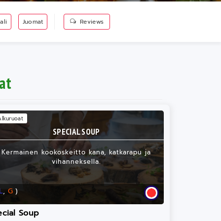
ali
Juomat
Reviews
at
Alkuruoat
SPECIAL SOUP
Kermainen kookoskeitto kana, katkarapu ja
vihanneksella.
L
,
G
)
ecial Soup