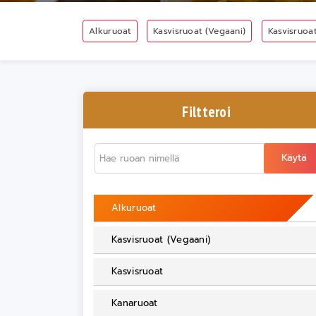
Alkuruoat
Kasvisruoat (Vegaani)
Kasvisruoa
Filtteroi
Käytä
Alkuruoat
Kasvisruoat (Vegaani)
Kasvisruoat
Kanaruoat