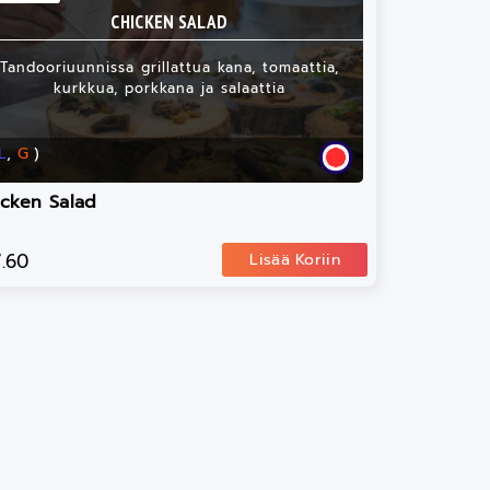
CHICKEN SALAD
Tandooriuunnissa grillattua kana, tomaattia,
kurkkua, porkkana ja salaattia
L
,
G
)
icken Salad
7.60
Lisää Koriin