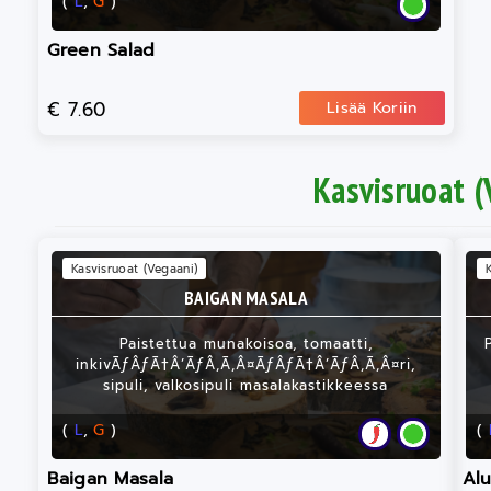
(
L
,
G
)
Green Salad
€ 7.60
Lisää Koriin
Kasvisruoat (
Kasvisruoat (Vegaani)
BAIGAN MASALA
Paistettua munakoisoa, tomaatti,
inkivÃƒÂƒÃ†Â’ÃƒÂ‚Ã‚Â¤ÃƒÂƒÃ†Â’ÃƒÂ‚Ã‚Â¤ri,
sipuli, valkosipuli masalakastikkeessa
(
L
,
G
)
(
Baigan Masala
Alu