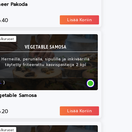
neer Pakoda
6.40
Lisää Koriin
Alkuruoat
VEGETABLE SAMOSA
Herneillä, perunalla, sipulilla ja inkiväärillä
täytetty friteerattu kasvispasteija 2 kpl
L
)
getable Samosa
6.20
Lisää Koriin
Alkuruoat