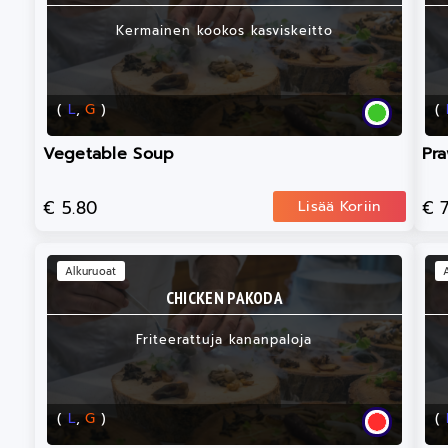
Kermainen kookos kasviskeitto
(
L
,
G
)
(
Vegetable Soup
Pr
€ 5.80
€ 
Lisää Koriin
Alkuruoat
CHICKEN PAKODA
Friteerattuja kananpaloja
(
L
,
G
)
(