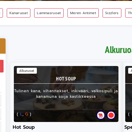
t
Kanaruoat
Lammasruoat
Meren Antimet
Sizzlers
Th
Alkuruo
Alkuruoat
HOT SOUP
Tulinen kana, vihannekset, inkivääri, valkosipuli ja
kanamuna soija kastikkeessa
(
L
,
G
)
(
Hot Soup
Sp