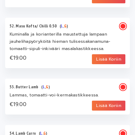
52. Masu Kofta/ Chilli 0.50
(
L
,
G
)
Kuminalla ja korianterilla maustettuja lampaan
jauhelihapyöryköitä hieman tulisessakanamuna-
tomaatti-sipuli-inkivääri masalakastikkeessa.
€19.00
Lisää Koriin
53. Butter Lamb
(
L
,
G
)
Lammas, tomaatti-voi-kermakastikkeessa.
€19.00
Lisää Koriin
54. Lamb Curry
(
L
,
G
)