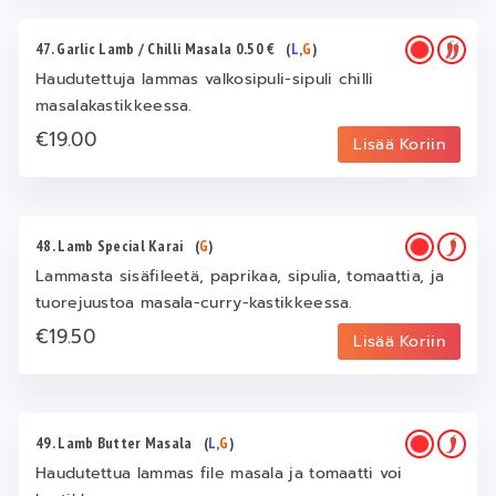
47. Garlic Lamb / Chilli Masala 0.50 €
(
L
,
G
)
Haudutettuja lammas valkosipuli-sipuli chilli
masalakastikkeessa.
€19.00
Lisää Koriin
48. Lamb Special Karai
(
G
)
Lammasta sisäfileetä, paprikaa, sipulia, tomaattia, ja
tuorejuustoa masala-curry-kastikkeessa.
€19.50
Lisää Koriin
49. Lamb Butter Masala
(
L
,
G
)
Haudutettua lammas file masala ja tomaatti voi