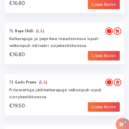
€16.80
Lisää Koriin
71. Rapu Chilli
(
L
,
G
)
Katkarapuja ja paprikaa mausteisessa sipuli-
valkosipuli-inkivääri soijakastikkeessa.
€16.80
Lisää Koriin
72. Garlic Prawn
(
L
,
G
)
Friteerattuja jättikatkarapuja valkosipuli-sipuli
currykastikkeessa.
€19.50
Lisää Koriin
0