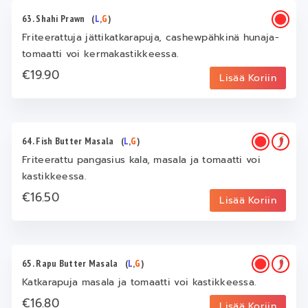
63. Shahi Prawn
(
L
,
G
)
Friteerattuja jättikatkarapuja, cashewpähkinä hunaja-
tomaatti voi kermakastikkeessa.
€19.90
Lisää Koriin
64. Fish Butter Masala
(
L
,
G
)
Friteerattu pangasius kala, masala ja tomaatti voi
kastikkeessa.
€16.50
Lisää Koriin
65. Rapu Butter Masala
(
L
,
G
)
Katkarapuja masala ja tomaatti voi kastikkeessa.
€16.80
Lisää Koriin