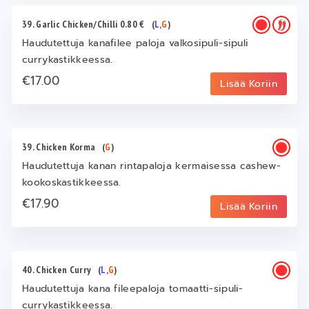
39. Garlic Chicken/Chilli 0.80 €
(
L
,
G
)
Haudutettuja kanafilee paloja valkosipuli-sipuli
currykastikkeessa.
€17.00
Lisää Koriin
39. Chicken Korma
(
G
)
Haudutettuja kanan rintapaloja kermaisessa cashew-
kookoskastikkeessa.
€17.90
Lisää Koriin
40. Chicken Curry
(
L
,
G
)
Haudutettuja kana fileepaloja tomaatti-sipuli-
currykastikkeessa.