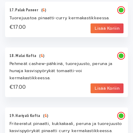
17. Palak Paneer
(
G
)
Tuorejuustoa pinaatti-curry kermakastikkeessa.
€17.00
Lisää Koriin
18. Malai Kofta
(
G
)
Pehmeät cashew-pähkinä, tuorejuusto, peruna ja
hunaja kasvispyörykät tomaatti-voi
kermakastikkeessa.
€17.00
Lisää Koriin
19. Hariyali Kofta
(
G
)
Friteeratut pinaatti, kukkakaali, peruna ja tuorejuusto
kasvispyörykät pinaatti curry kermakastikkeessa.