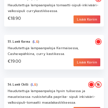
Haudutettuja lampaanpaloja tomaatti-sipuli-inkivääri-
valkosipuli currykastikkeessa.
€18.90
Lisää Koriin
55. Lamb Korma
(
L
,
G
)
Haudutettuja lampaanpaloja Kermaisessa,
Cashewpähkina, curry kastikessa.
€19.00
Lisää Koriin
56. Lamb Chilli
(
L
,
G
)
Haudutettuja lampaanpaloja hyvin tulisessa ja
mausteisessa ruskistetulla paprika- sipuli inkivääri-
valkosipuli-tomaatti masalakastikkeessa.