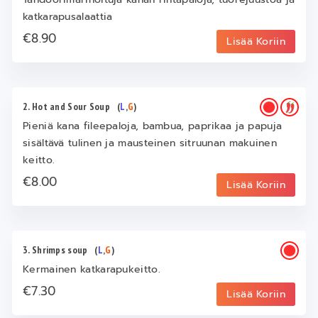
katkarapusalaattia
€8.90
Lisää Koriin
2. Hot and Sour Soup
(
L
,
G
)
Pieniä kana fileepaloja, bambua, paprikaa ja papuja
sisältävä tulinen ja mausteinen sitruunan makuinen
keitto.
€8.00
Lisää Koriin
3. Shrimps soup
(
L
,
G
)
Kermainen katkarapukeitto.
€7.30
Lisää Koriin