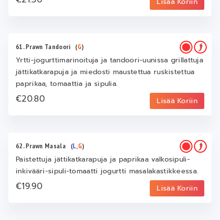
Lisää Koriin
61. Prawn Tandoori
(
G
)
Yrtti-jogurttimarinoituja ja tandoori-uunissa grillattuja
jättikatkarapuja ja miedosti maustettua ruskistettua
paprikaa, tomaattia ja sipulia.
€20.80
Lisää Koriin
62. Prawn Masala
(
L
,
G
)
Paistettuja jättikatkarapuja ja paprikaa valkosipuli-
inkivääri-sipuli-tomaatti jogurtti masalakastikkeessa.
€19.90
Lisää Koriin