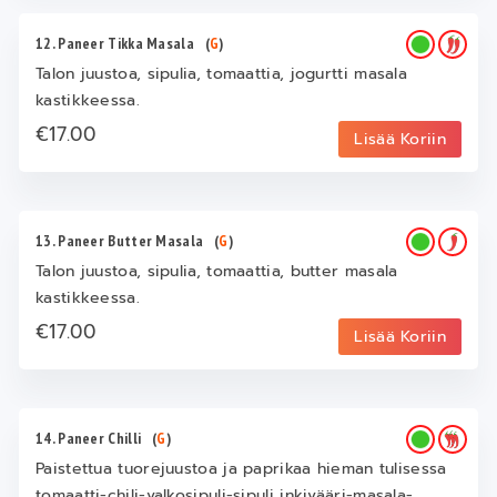
12. Paneer Tikka Masala
(
G
)
Talon juustoa, sipulia, tomaattia, jogurtti masala
kastikkeessa.
€17.00
Lisää Koriin
13. Paneer Butter Masala
(
G
)
Talon juustoa, sipulia, tomaattia, butter masala
kastikkeessa.
€17.00
Lisää Koriin
14. Paneer Chilli
(
G
)
Paistettua tuorejuustoa ja paprikaa hieman tulisessa
tomaatti-chili-valkosipuli-sipuli inkivääri-masala-