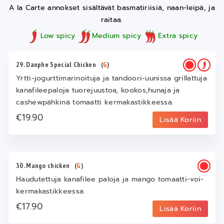
A la Carte annokset sisältävät basmatiriisiä, naan-leipä, ja
raitaa.
Low spicy
Medium spicy
Extra spicy
29. Danphe Special Chicken
(
G
)
Yrtti-jogurttimarinoituja ja tandoori-uunissa grillattuja
kanafileepaloja tuorejuustoa, kookos,hunaja ja
cashewpähkinä tomaatti kermakastikkeessa.
€19.90
Lisää Koriin
30. Mango chicken
(
G
)
Haudutettuja kanafilee paloja ja mango tomaatti-voi-
kermakastikkeessa.
€17.90
Lisää Koriin