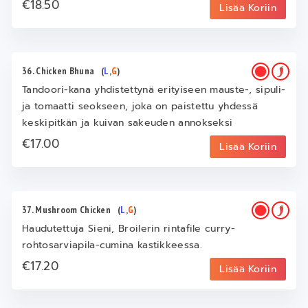
€18.50
Lisää Koriin
36. Chicken Bhuna
(
L
,
G
)
Tandoori-kana yhdistettynä erityiseen mauste-, sipuli-
ja tomaatti seokseen, joka on paistettu yhdessä
keskipitkän ja kuivan sakeuden annokseksi
€17.00
Lisää Koriin
37. Mushroom Chicken
(
L
,
G
)
Haudutettuja Sieni, Broilerin rintafile curry-
rohtosarviapila-cumina kastikkeessa.
€17.20
Lisää Koriin