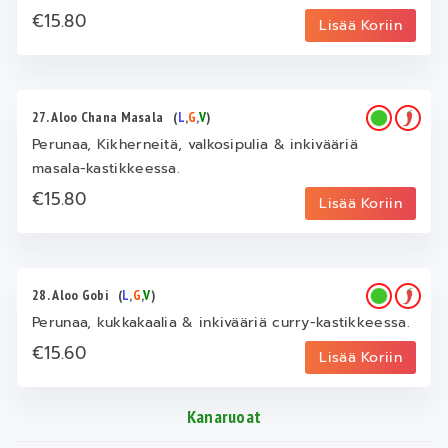
€15.80
Lisää Koriin
27. Aloo Chana Masala
(
L
,
G
,
V
)
Perunaa, Kikherneitä, valkosipulia & inkivääriä
masala-kastikkeessa.
€15.80
Lisää Koriin
28. Aloo Gobi
(
L
,
G
,
V
)
Perunaa, kukkakaalia & inkivääriä curry-kastikkeessa.
€15.60
Lisää Koriin
Kanaruoat