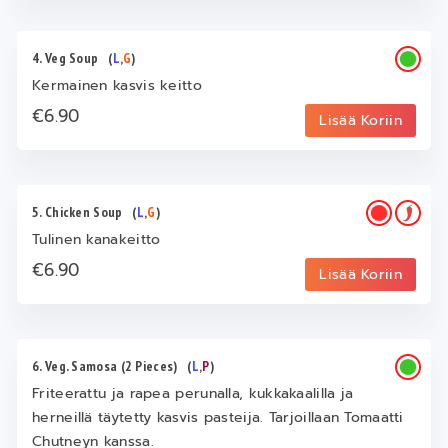
4. Veg Soup
(
L
,
G
)
Kermainen kasvis keitto
€6.90
Lisää Koriin
5. Chicken Soup
(
L
,
G
)
Tulinen kanakeitto
€6.90
Lisää Koriin
6. Veg. Samosa (2 Pieces)
(
L
,
P
)
Friteerattu ja rapea perunalla, kukkakaalilla ja
herneillä täytetty kasvis pasteija. Tarjoillaan Tomaatti
Chutneyn kanssa.