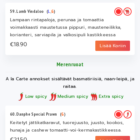
59. Lamb Vindaloo
(
L
,
G
)
Lampaan rintapaloja, perunaa ja tomaattia
voimakkaasti maustetussa pippuri, mausteneilikka,
korianteri, sarviapila ja valkosipuli kastikkeessa
€18.90
Lisää Koriin
Merenruoat
A la Carte annokset sisältävät basmatiriisiä, naan-leipä, ja
raitaa.
Low spicy
Medium spicy
Extra spicy
60. Danphe Special Prawn
(
G
)
Keitetyt jättikatkaravut, tuorejuusto, juusto, kookos,
hunaja ja cashew tomaatti-voi-kermakastikkeessa.
€21.50