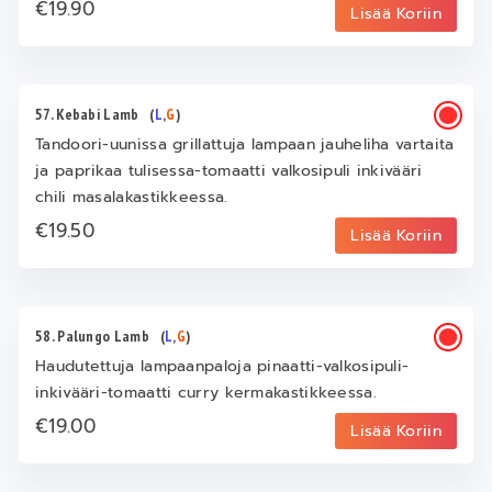
€19.90
Lisää Koriin
57. Kebabi Lamb
(
L
,
G
)
Tandoori-uunissa grillattuja lampaan jauheliha vartaita
ja paprikaa tulisessa-tomaatti valkosipuli inkivääri
chili masalakastikkeessa.
€19.50
Lisää Koriin
58. Palungo Lamb
(
L
,
G
)
Haudutettuja lampaanpaloja pinaatti-valkosipuli-
inkivääri-tomaatti curry kermakastikkeessa.
€19.00
Lisää Koriin