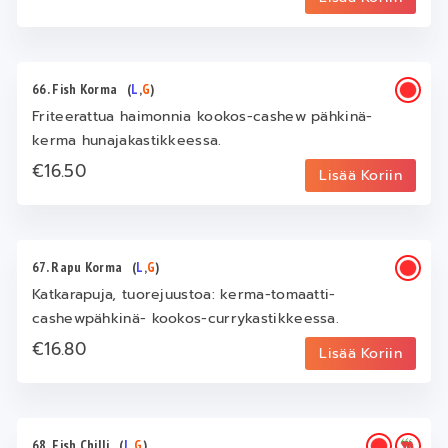
66. Fish Korma
(
L
,
G
)
Friteerattua haimonnia kookos-cashew pähkinä-
kerma hunajakastikkeessa.
€16.50
Lisää Koriin
67. Rapu Korma
(
L
,
G
)
Katkarapuja, tuorejuustoa: kerma-tomaatti-
cashewpähkinä- kookos-currykastikkeessa.
€16.80
Lisää Koriin
68. Fish Chilli
(
L
,
G
)