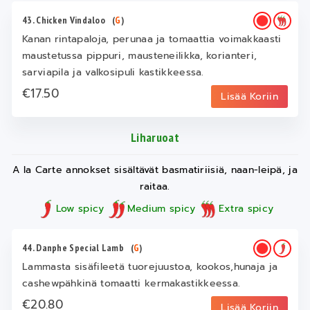
43. Chicken Vindaloo
(
G
)
Kanan rintapaloja, perunaa ja tomaattia voimakkaasti
maustetussa pippuri, mausteneilikka, korianteri,
sarviapila ja valkosipuli kastikkeessa.
€17.50
Lisää Koriin
Liharuoat
A la Carte annokset sisältävät basmatiriisiä, naan-leipä, ja
raitaa.
Low spicy
Medium spicy
Extra spicy
44. Danphe Special Lamb
(
G
)
Lammasta sisäfileetä tuorejuustoa, kookos,hunaja ja
cashewpähkinä tomaatti kermakastikkeessa.
€20.80
Lisää Koriin