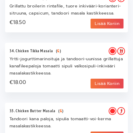
Grillattu broilerin rintafile, tuore inkivääri-korianteri-
sitruuna, capsicum, tandoori masala kastikkeessa.
€18.50
Lisää Koriin
34. Chicken Tikka Masala
(
G
)
Yrtti-jogurttimarinoituja ja tandoori-uunissa grillattuja
kanafileepaloja tomaatti sipuli valkosipuli-inkivääri
masalakastikkeessa.
€18.00
Lisää Koriin
35. Chicken Butter Masala
(
G
)
Tandoori kana paloja, sipulia tomaatti-voi-kerma
masalakastikkeessa.