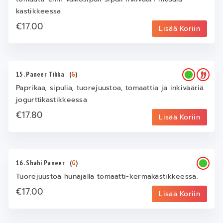
kastikkeessa.
€17.00
Lisää Koriin
15. Paneer Tikka
(
G
)
Paprikaa, sipulia, tuorejuustoa, tomaattia ja inkivääriä
jogurttikastikkeessa
€17.80
Lisää Koriin
16. Shahi Paneer
(
G
)
Tuorejuustoa hunajalla tomaatti-kermakastikkeessa.
€17.00
Lisää Koriin