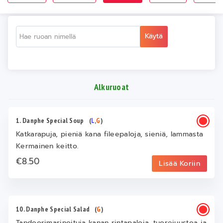
Käytä
Alkuruoat
1. Danphe Special Soup
(
L
,
G
)
Katkarapuja, pieniä kana fileepaloja, sieniä, lammasta
Kermainen keitto.
€8.50
Lisää Koriin
10. Danphe Special Salad
(
G
)
Tandoorimarinoituja kanan rintapaloja, tuorejuustoa ja