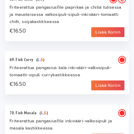
Friteerattua pangasiusfile paprikaa ja chiliä tulisessa
ja mausteisessa valkosipuli-sipuli-inkivääri-tomaatti
chilli, soijakastikkeessa.
€16.50
Lisää Koriin
69. Fish Curry
(
L
,
G
)
Friteerattua pangasius kala inkivääri-valkosipuli-
tomaatti-sipuli currykastikkeessa.
€16.50
Lisää Koriin
70. Fish Masala
(
L
,
G
)
Friteerattua pangasiusfile inkivääri-valkosipuli ja
masala kastikkeessa.