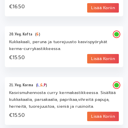
€16.50
Lisää Koriin
20. Veg. Kofta
(
G
)
Kukkakaali, peruna ja tuorejuusto kasvispyörykät
kerma-currykastikkeessa.
€15.50
Lisää Koriin
21. Veg. Korma
(
L
,
G
,
P
)
Kasvismuhennosta curry kermakastikkeessa. Sisältää
kukkakaalia, parsakaalia, paprikaa,vihreitä papuja,
herneitä, tuorejuustoa, sieniä ja rusinoita.
€15.50
Lisää Koriin