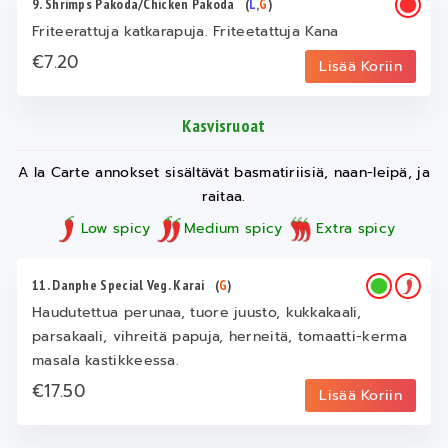
9. Shrimps Pakoda/Chicken Pakoda
(
L
,
G
)
Friteerattuja katkarapuja. Friteetattuja Kana
€7.20
Lisää Koriin
Kasvisruoat
A la Carte annokset sisältävät basmatiriisiä, naan-leipä, ja
raitaa.
Low spicy
Medium spicy
Extra spicy
11. Danphe Special Veg. Karai
(
G
)
Haudutettua perunaa, tuore juusto, kukkakaali,
parsakaali, vihreitä papuja, herneitä, tomaatti-kerma
masala kastikkeessa.
€17.50
Lisää Koriin