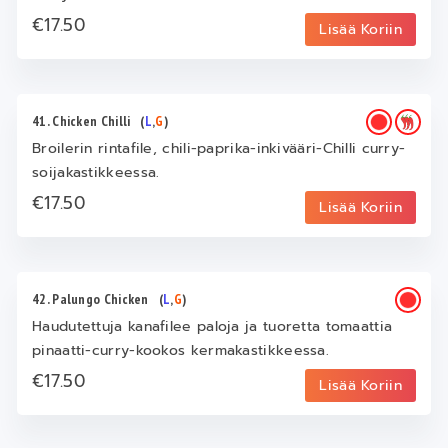
€17.50
Lisää Koriin
41. Chicken Chilli
(
L
,
G
)
Broilerin rintafile, chili-paprika-inkivääri-Chilli curry-
soijakastikkeessa.
€17.50
Lisää Koriin
42. Palungo Chicken
(
L
,
G
)
Haudutettuja kanafilee paloja ja tuoretta tomaattia
pinaatti-curry-kookos kermakastikkeessa.
€17.50
Lisää Koriin