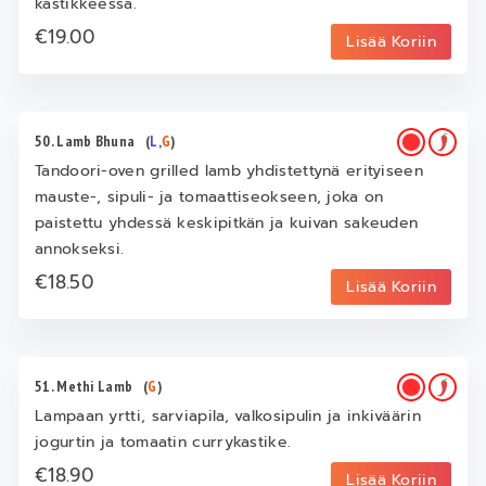
kastikkeessa.
€19.00
Lisää Koriin
50. Lamb Bhuna
(
L
,
G
)
Tandoori-oven grilled lamb yhdistettynä erityiseen
mauste-, sipuli- ja tomaattiseokseen, joka on
paistettu yhdessä keskipitkän ja kuivan sakeuden
annokseksi.
€18.50
Lisää Koriin
51. Methi Lamb
(
G
)
Lampaan yrtti, sarviapila, valkosipulin ja inkiväärin
jogurtin ja tomaatin currykastike.
€18.90
Lisää Koriin