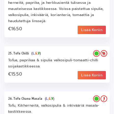
herneitä, paprika, ja herkkusientä tulisessa ja
mausteisessa kastikkeessa. Voissa paistettua sipulia,
valkosipulia, inkivääriä, korianteria, tomaattia ja
haudutettuja linssejä.
€16.50
Lisää Koriin
25. Tofu Chilli
(
L
,
G
,
V
)
Tofua, paprikaa & sipulia valkosipuli-tomaatti-chilli
soijakastikkeessa.
€15.50
Lisää Koriin
26. Tofu Chana Masala
(
L
,
G
,
V
)
Tofu, Kikherneitä, valkosipulia & inkivääriä masala-
kastikkeessa.