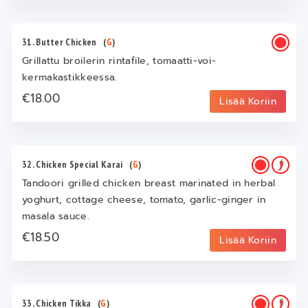
31. Butter Chicken
(
G
)
Grillattu broilerin rintafile, tomaatti-voi-
kermakastikkeessa.
€18.00
Lisää Koriin
32. Chicken Special Karai
(
G
)
Tandoori grilled chicken breast marinated in herbal
yoghurt, cottage cheese, tomato, garlic-ginger in
masala sauce.
€18.50
Lisää Koriin
33. Chicken Tikka
(
G
)