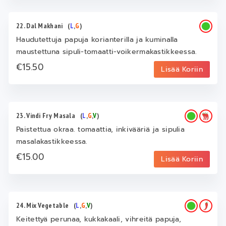
22. Dal Makhani
(
L
,
G
)
Haudutettuja papuja korianterilla ja kuminalla
maustettuna sipuli-tomaatti-voikermakastikkeessa.
€15.50
Lisää Koriin
23. Vindi Fry Masala
(
L
,
G
,
V
)
Paistettua okraa. tomaattia, inkivääriä ja sipulia
masalakastikkeessa.
€15.00
Lisää Koriin
24. Mix Vegetable
(
L
,
G
,
V
)
Keitettyä perunaa, kukkakaali, vihreitä papuja,