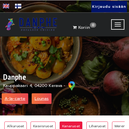
Kirjaudu sisään
Toggl
0
Koriin
Danphe
Kauppakaari 4, 04200 Kerava -
A-la-carte
Lounas
Alkuruoat
Kasvisruoat
Kanaruoat
Liharuoat
Merenru