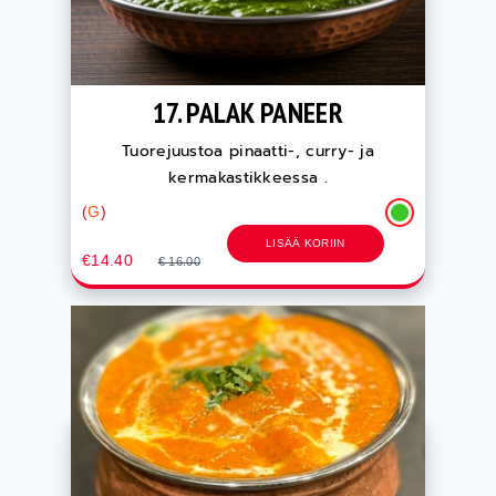
17. PALAK PANEER
Tuorejuustoa pinaatti-, curry- ja
kermakastikkeessa .
(
G
)
LISÄÄ KORIIN
€14.40
€ 16.00