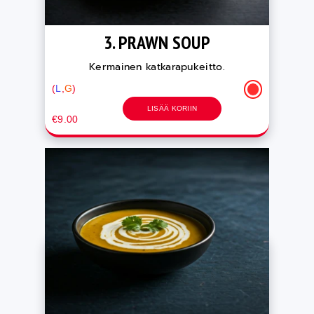
3. PRAWN SOUP
Kermainen katkarapukeitto.
(
L
,
G
)
LISÄÄ KORIIN
€9.00