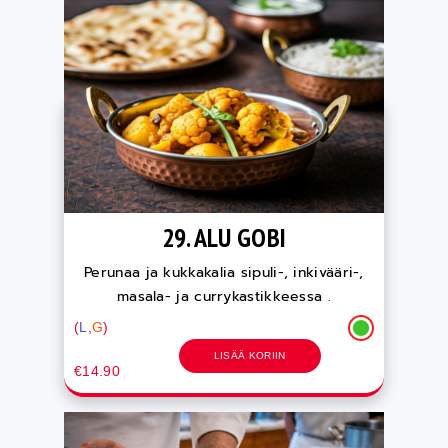
29. ALU GOBI
Perunaa ja kukkakalia sipuli-, inkivääri-,
masala- ja currykastikkeessa .
(
L
,
G
)
LISÄÄ KORIIN
€14.90