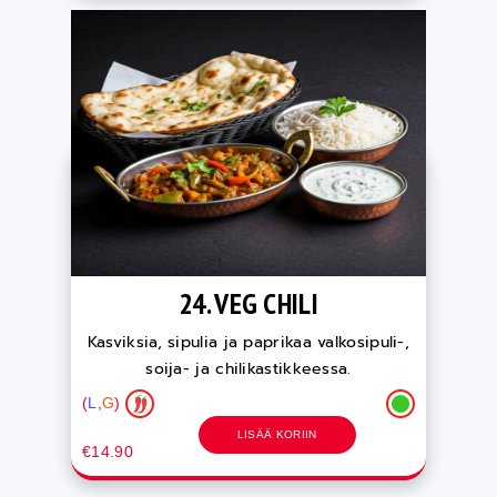
24. VEG CHILI
Kasviksia, sipulia ja paprikaa valkosipuli-,
soija- ja chilikastikkeessa.
(
L
,
G
)
LISÄÄ KORIIN
€14.90