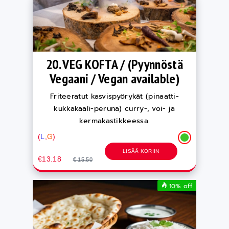
20. VEG KOFTA / (Pyynnöstä
Vegaani / Vegan available)
Friteeratut kasvispyörykät (pinaatti-
kukkakaali-peruna) curry-, voi- ja
kermakastikkeessa.
(
L
,
G
)
LISÄÄ KORIIN
€13.18
€ 15.50
10% off