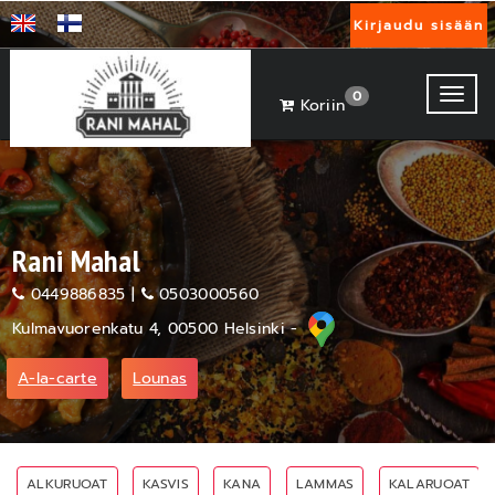
Kirjaudu sisään
Toggl
0
Koriin
Rani Mahal
0449886835
|
0503000560
Kulmavuorenkatu 4, 00500 Helsinki -
A-la-carte
Lounas
ALKURUOAT
KASVIS
KANA
LAMMAS
KALARUOAT