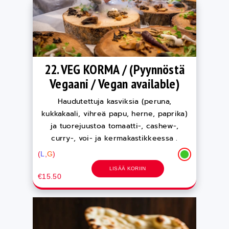
22. VEG KORMA / (Pyynnöstä
Vegaani / Vegan available)
Haudutettuja kasviksia (peruna,
kukkakaali, vihreä papu, herne, paprika)
ja tuorejuustoa tomaatti-, cashew-,
curry-, voi- ja kermakastikkeessa .
(
L
,
G
)
LISÄÄ KORIIN
€15.50