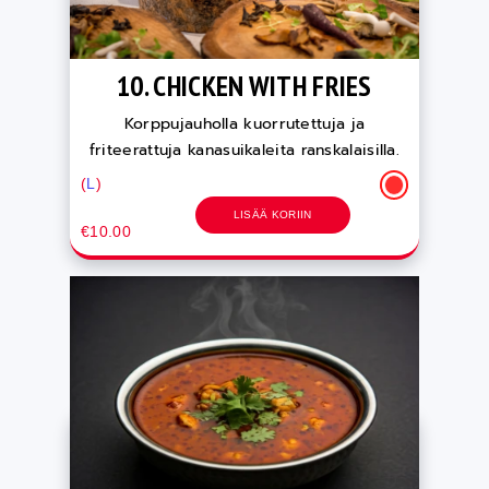
10. CHICKEN WITH FRIES
Korppujauholla kuorrutettuja ja
friteerattuja kanasuikaleita ranskalaisilla.
(
L
)
LISÄÄ KORIIN
€10.00