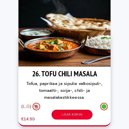
26. TOFU CHILI MASALA
Tofua, paprikaa ja sipulia valkosipuli-,
tomaatti-, soija-, chili- ja
masalakastikkeessa.
(
L
,
G
)
LISÄÄ KORIIN
€14.90