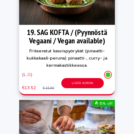
19. SAG KOFTA / (Pyynnöstä
Vegaani / Vegan available)
Friteeratut kasvispyörykät (pinaatti-
kukkakaali-peruna) pinaatti-, curry- ja
kermakastikkeessa.
(
L
,
G
)
LISÄÄ KORIIN
€13.52
€ 15.90
15% off