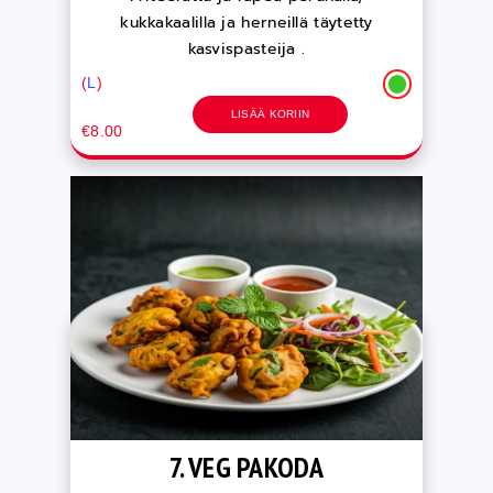
kukkakaalilla ja herneillä täytetty
kasvispasteija .
(
L
)
LISÄÄ KORIIN
€8.00
7. VEG PAKODA