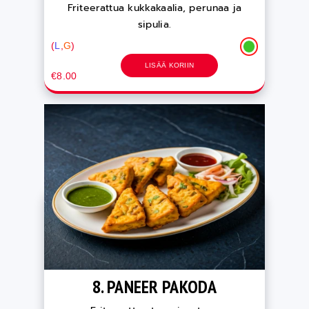
Friteerattua kukkakaalia, perunaa ja
sipulia.
(
L
,
G
)
LISÄÄ KORIIN
€8.00
8. PANEER PAKODA