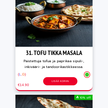
31. TOFU TIKKA MASALA
Paistettuja tofua ja paprikaa sipuli-,
inkivääri- ja tandoorikastikkeessa.
(
L
,
G
)
LISÄÄ KORIIN
€14.90
10% off