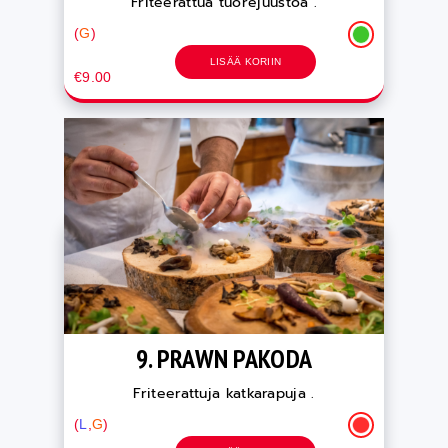
Friteerattua tuorejuustoa .
(
G
)
LISÄÄ KORIIN
€9.00
9. PRAWN PAKODA
Friteerattuja katkarapuja .
(
L
,
G
)