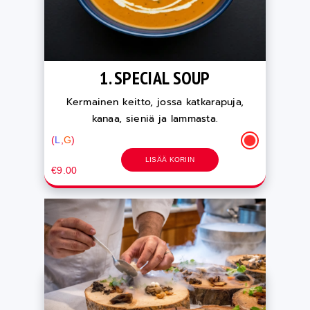
1. SPECIAL SOUP
Kermainen keitto, jossa katkarapuja,
kanaa, sieniä ja lammasta.
(
L
,
G
)
LISÄÄ KORIIN
€9.00