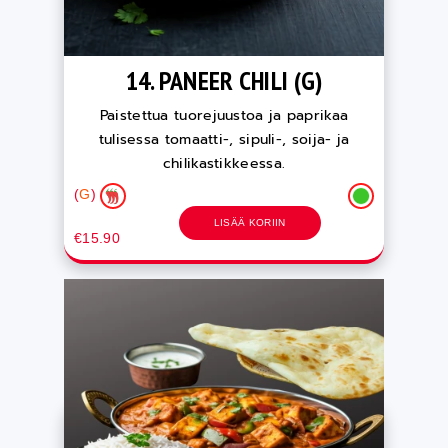
14. PANEER CHILI (G)
Paistettua tuorejuustoa ja paprikaa
tulisessa tomaatti-, sipuli-, soija- ja
chilikastikkeessa.
(
G
)
LISÄÄ KORIIN
€15.90