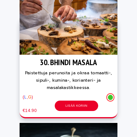
30. BHINDI MASALA
Paistettuja perunoita ja okraa tomaatti-,
sipuli-, kumina-, korianteri- ja
masalakastikkeessa.
(
L
,
G
)
LISÄÄ KORIIN
€14.90