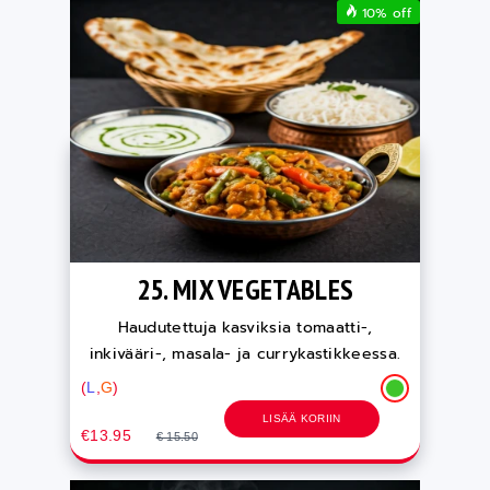
10% off
25. MIX VEGETABLES
Haudutettuja kasviksia tomaatti-,
inkivääri-, masala- ja currykastikkeessa.
(
L
,
G
)
LISÄÄ KORIIN
€13.95
€ 15.50