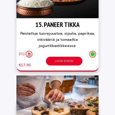
15. PANEER TIKKA
Paistettua tuorejuustoa, sipulia, paprikaa,
inkivääriä ja tomaattia
jogurttikastikkeessa.
(
G
)
LISÄÄ KORIIN
€17.90