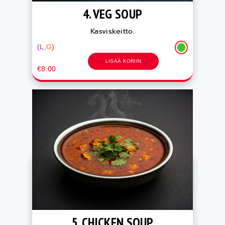
4. VEG SOUP
Kasviskeitto.
(
L
,
G
)
LISÄÄ KORIIN
€8.00
5. CHICKEN SOUP