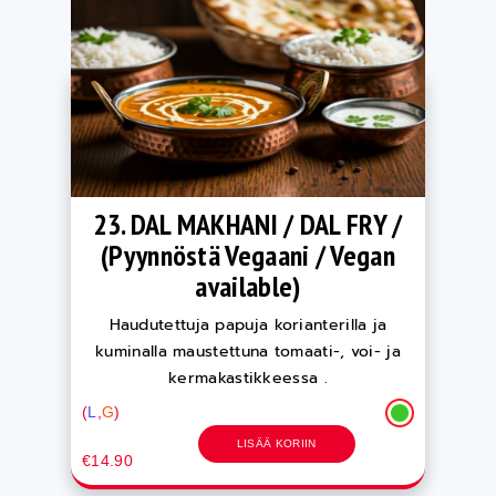
23. DAL MAKHANI / DAL FRY /
(Pyynnöstä Vegaani / Vegan
available)
Haudutettuja papuja korianterilla ja
kuminalla maustettuna tomaati-, voi- ja
kermakastikkeessa .
(
L
,
G
)
LISÄÄ KORIIN
€14.90