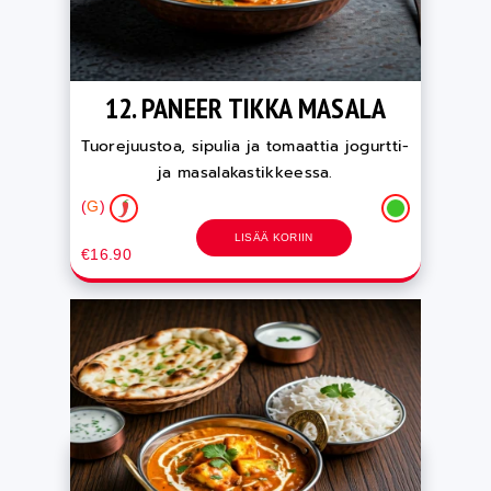
12. PANEER TIKKA MASALA
Tuorejuustoa, sipulia ja tomaattia jogurtti-
ja masalakastikkeessa.
(
G
)
LISÄÄ KORIIN
€16.90