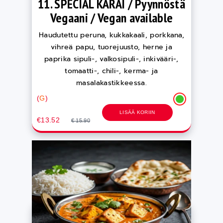
11. SPECIAL KARAI / Pyynnöstä
Vegaani / Vegan available
Haudutettu peruna, kukkakaali, porkkana,
vihreä papu, tuorejuusto, herne ja
paprika sipuli-, valkosipuli-, inkivääri-,
tomaatti-, chili-, kerma- ja
masalakastikkeessa.
(
G
)
LISÄÄ KORIIN
€13.52
€ 15.90