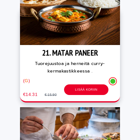
21. MATAR PANEER
Tuorejuustoa ja herneitä curry-
kermakastikkeessa .
(
G
)
LISÄÄ KORIIN
€14.31
€ 15.90