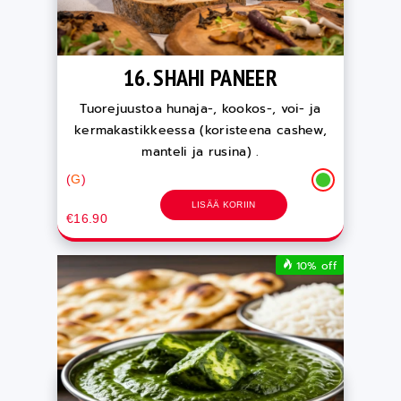
16. SHAHI PANEER
Tuorejuustoa hunaja-, kookos-, voi- ja
kermakastikkeessa (koristeena cashew,
manteli ja rusina) .
(
G
)
LISÄÄ KORIIN
€16.90
10% off