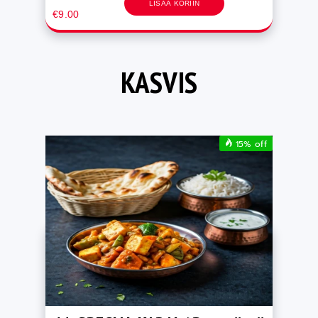
LISÄÄ KORIIN
€9.00
KASVIS
15% off