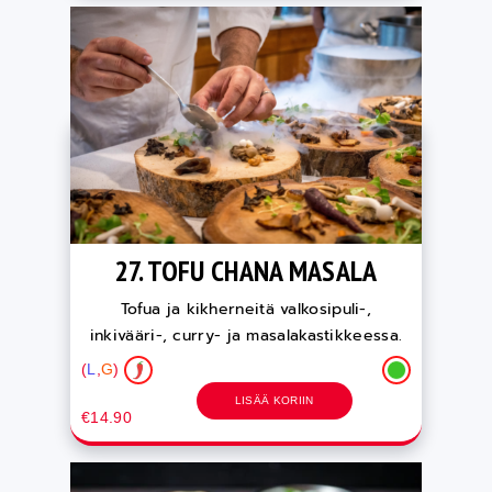
27. TOFU CHANA MASALA
Tofua ja kikherneitä valkosipuli-,
inkivääri-, curry- ja masalakastikkeessa.
(
L
,
G
)
LISÄÄ KORIIN
€14.90