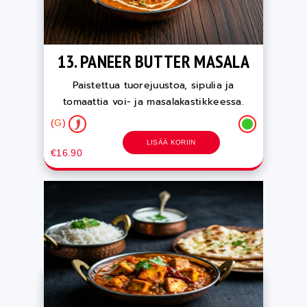
13. PANEER BUTTER MASALA
Paistettua tuorejuustoa, sipulia ja
tomaattia voi- ja masalakastikkeessa.
(
G
)
LISÄÄ KORIIN
€16.90