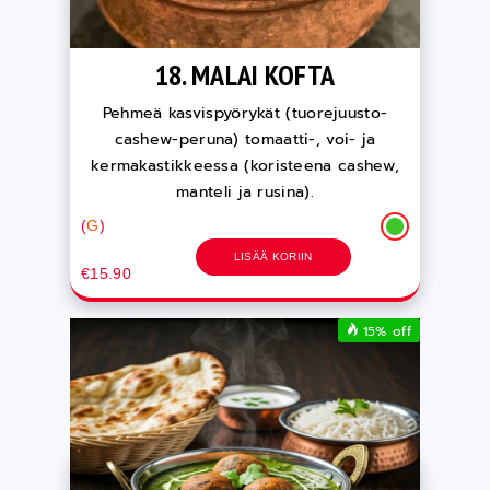
18. MALAI KOFTA
Pehmeä kasvispyörykät (tuorejuusto-
cashew-peruna) tomaatti-, voi- ja
kermakastikkeessa (koristeena cashew,
manteli ja rusina).
(
G
)
LISÄÄ KORIIN
€15.90
15% off