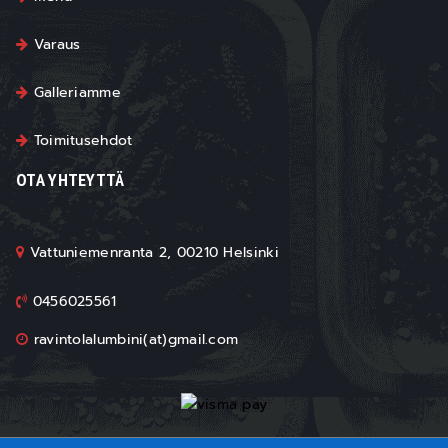
Varaus
Galleriamme
Toimitusehdot
OTA YHTEYTTÄ
Vattuniemenranta 2, 00210 Helsinki
0456025561
ravintolalumbini(at)gmail.com