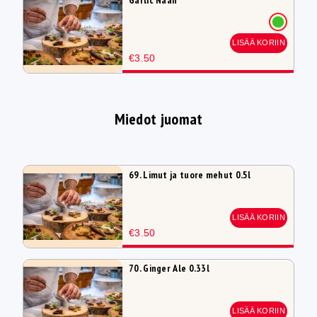
LISÄÄ KORIIN
€3.50
Miedot juomat
69. Limut ja tuore mehut 0.5l
LISÄÄ KORIIN
€3.50
70. Ginger Ale 0.33l
LISÄÄ KORIIN