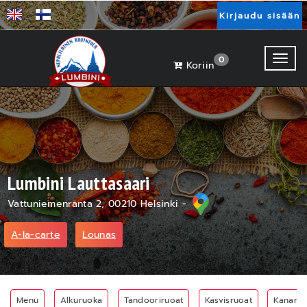
Kirjaudu sisään
Toggl
0
Koriin
Lumbini Lauttasaari
Vattuniemenranta 2, 00210 Helsinki -
A-la-carte
Lounas
Menu
Alkuruoka
Tandooriruoat
Kasvisruoat
Kanaruo