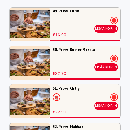
49. Prawn Curry
LISÄÄ KORIIN
€16.90
50. Prawn Butter Masala
LISÄÄ KORIIN
€22.90
51. Prawn Chilly
LISÄÄ KORIIN
€22.90
52. Prawn Makhani