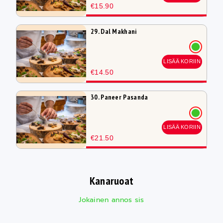
€15.90
29. Dal Makhani
LISÄÄ KORIIN
€14.50
30. Paneer Pasanda
LISÄÄ KORIIN
€21.50
Kanaruoat
Jokainen annos sis