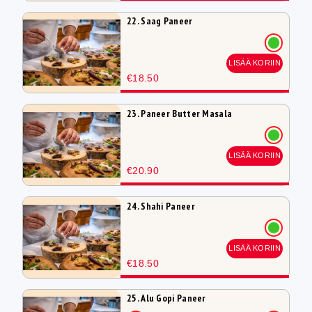
22. Saag Paneer
LISÄÄ KORIIN
€18.50
23. Paneer Butter Masala
LISÄÄ KORIIN
€20.90
24. Shahi Paneer
LISÄÄ KORIIN
€18.50
25. Alu Gopi Paneer