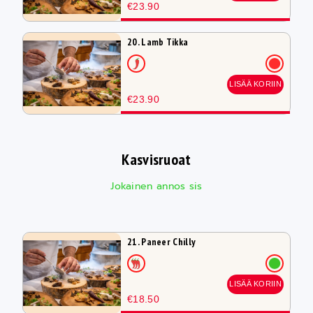
€23.90
20. Lamb Tikka
LISÄÄ KORIIN
€23.90
Kasvisruoat
Jokainen annos sis
21. Paneer Chilly
LISÄÄ KORIIN
€18.50