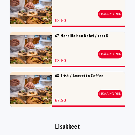
LISÄÄ KORIIN
€3.50
67. Nepalilainen Kahvi / teetä
LISÄÄ KORIIN
€3.50
68. Irish / Ameretto Coffee
LISÄÄ KORIIN
€7.90
Lisukkeet