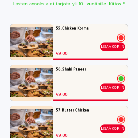
Lasten annoksia ei tarjota yli 10- vuotiaille. Kiitos !!
55. Chicken Korma
LISÄÄ KORIIN
€9.00
56. Shahi Paneer
LISÄÄ KORIIN
€9.00
57. Butter Chicken
LISÄÄ KORIIN
€9.00