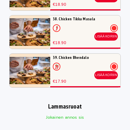
€18.90
38. Chicken Tikka Masala
LISÄÄ KORIIN
€18.90
39. Chicken Bhendalo
LISÄÄ KORIIN
€17.90
Lammasruoat
Jokainen annos sis