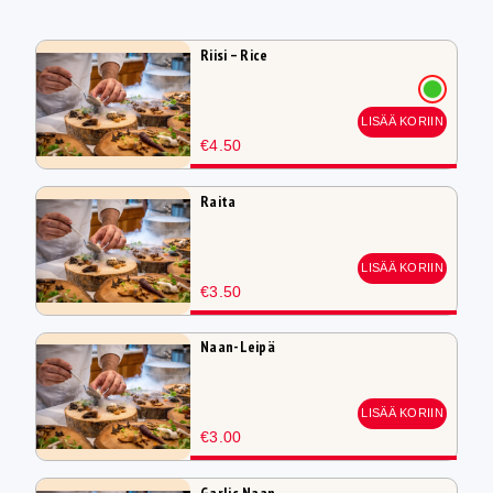
Riisi – Rice
LISÄÄ KORIIN
€4.50
Raita
LISÄÄ KORIIN
€3.50
Naan-Leipä
LISÄÄ KORIIN
€3.00
Garlic Naan