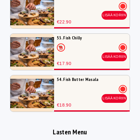
LISÄÄ KORIIN
€22.90
53. Fish Chilly
LISÄÄ KORIIN
€17.90
54. Fish Butter Masala
LISÄÄ KORIIN
€18.90
Lasten Menu