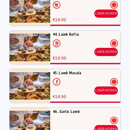
LISÄÄ KORIIN
€18.90
44. Lamb Kofta
LISÄÄ KORIIN
€18.90
45. Lamb Masala
LISÄÄ KORIIN
€18.90
46. .Garlic Lamb
LISÄÄ KORIIN