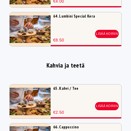
€4.00
64. Lumbini Special Kera
LISÄÄ KORIIN
€8.50
Kahvia ja teetä
65. Kahvi / Tee
LISÄÄ KORIIN
€2.50
66. Cappuccino