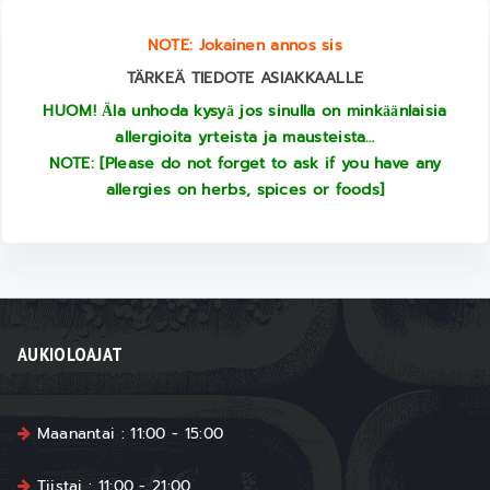
NOTE: Jokainen annos sis
TÄRKEÄ TIEDOTE ASIAKKAALLE
HUOM! Ӓla unhoda kysyӓ jos sinulla on minkӓӓnlaisia
allergioita yrteista ja mausteista…
NOTE: [Please do not forget to ask if you have any
allergies on herbs, spices or foods]
AUKIOLOAJAT
Maanantai : 11:00 - 15:00
Tiistai : 11:00 - 21:00