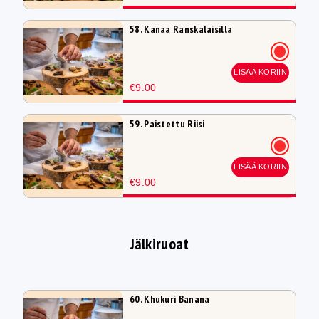
58. Kanaa Ranskalaisilla
LISÄÄ KORIIN
€9.00
59. Paistettu Riisi
LISÄÄ KORIIN
€9.00
Jälkiruoat
60. Khukuri Banana