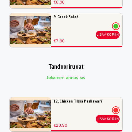
€6.90
9. Greek Salad
LISÄÄ KORIIN
€7.90
Tandooriruoat
Jokainen annos sis
12. Chicken Tikka Peshawari
LISÄÄ KORIIN
€20.90