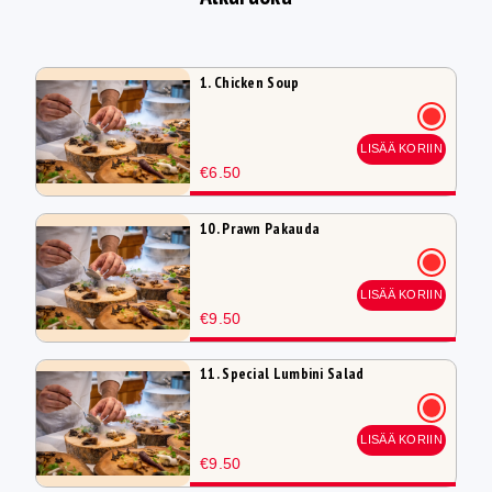
1. Chicken Soup
LISÄÄ KORIIN
€6.50
10. Prawn Pakauda
LISÄÄ KORIIN
€9.50
11. Special Lumbini Salad
LISÄÄ KORIIN
€9.50