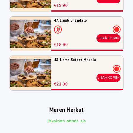
€19.90
47. Lamb Bhendalo
LISÄÄ KORIIN
€18.90
48. Lamb Butter Masala
LISÄÄ KORIIN
€21.90
Meren Herkut
Jokainen annos sis