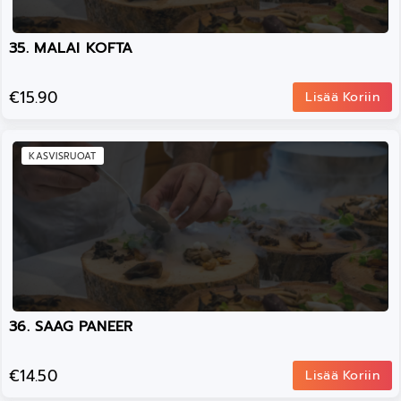
35. MALAI KOFTA
€15.90
Lisää Koriin
KASVISRUOAT
36. SAAG PANEER
€14.50
Lisää Koriin