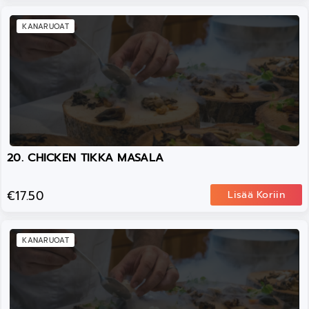
KANARUOAT
20. CHICKEN TIKKA MASALA
€17.50
Lisää Koriin
KANARUOAT