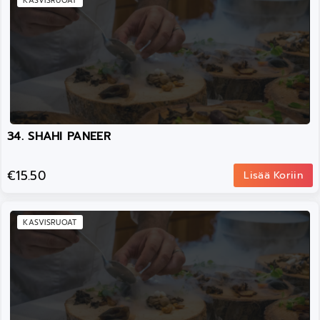
KASVISRUOAT
34. SHAHI PANEER
€15.50
Lisää Koriin
KASVISRUOAT