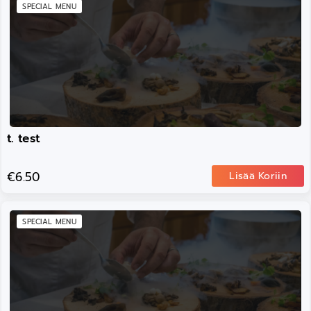
SPECIAL MENU
t. test
€6.50
Lisää Koriin
SPECIAL MENU