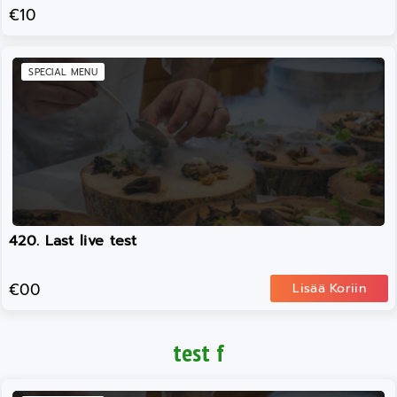
€10
SPECIAL MENU
420. Last live test
€00
Lisää Koriin
test f