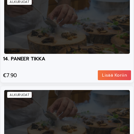
ALKURUOAT
14. PANEER TIKKA
€7.90
Lisää Koriin
ALKURUOAT