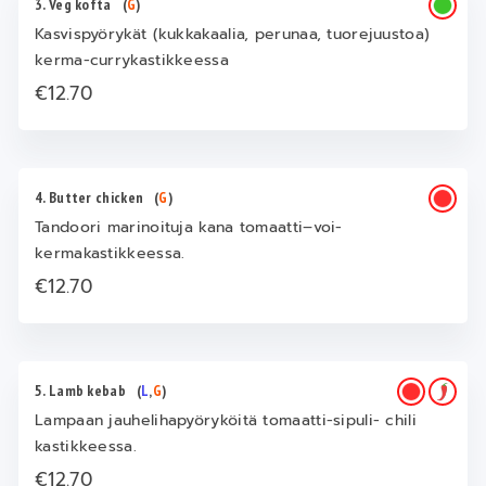
3. Veg kofta
(
G
)
Kasvispyörykät (kukkakaalia, perunaa, tuorejuustoa)
kerma-currykastikkeessa
€12.70
4. Butter chicken
(
G
)
Tandoori marinoituja kana tomaatti–voi-
kermakastikkeessa.
€12.70
5. Lamb kebab
(
L
,
G
)
Lampaan jauhelihapyöryköitä tomaatti-sipuli- chili
kastikkeessa.
€12.70