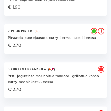
€11.90
2. PALAK PANEER
(
G
,
P
)
Pinaattia ,tuorejuustoa curry-kerma- kastikkeessa.
€12.70
3. CHICKEN TIKKA MASALA
(
G
,
P
)
Yrtti-jogurtissa marinoitua tandoori-grillattua kanaa
curry-masalakastikkeessa .
€12.70