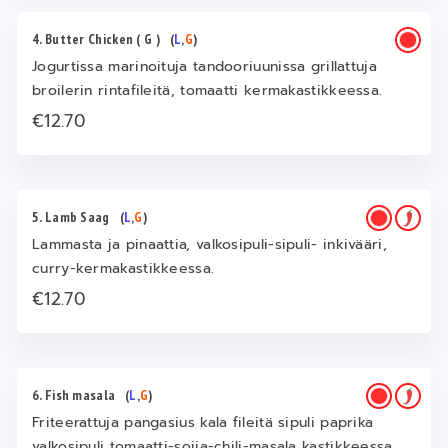
4. Butter Chicken ( G )
(
L
,
G
)
Jogurtissa marinoituja tandooriuunissa grillattuja
broilerin rintafileitä, tomaatti kermakastikkeessa.
€12.70
5. Lamb Saag
(
L
,
G
)
Lammasta ja pinaattia, valkosipuli-sipuli- inkivääri,
curry-kermakastikkeessa.
€12.70
6. Fish masala
(
L
,
G
)
Friteerattuja pangasius kala fileitä sipuli paprika
valkosipuli tomaatti-soija-chili-masala kastikkeessa.