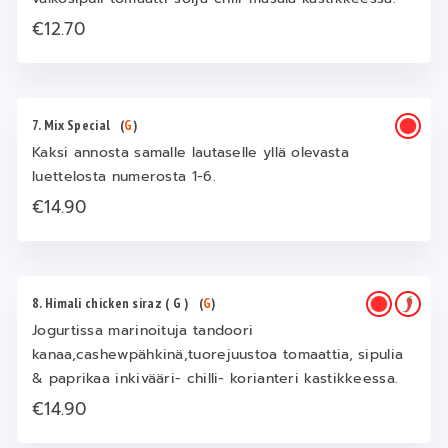
€12.70
7. Mix Special
(
G
)
Kaksi annosta samalle lautaselle yllä olevasta
luettelosta numerosta 1-6.
€14.90
8. Himali chicken siraz ( G )
(
G
)
Jogurtissa marinoituja tandoori
kanaa,cashewpähkinä,tuorejuustoa tomaattia, sipulia
& paprikaa inkivääri- chilli- korianteri kastikkeessa.
€14.90