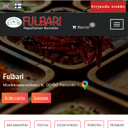
Kirjaudu sisään
Toggl
0
Koriin
Fulbari
Munkkisaarenkatu 6, 00150 Helsinki -
A-la-carte
Lounas
MAANANTAI
TIISTAI
KESKIVIKKO
TORSTAI
PERJANTAI