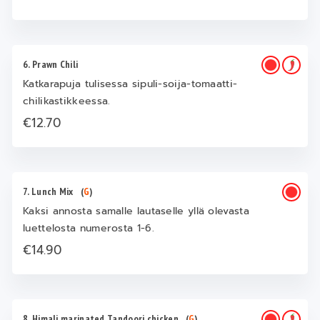
6. Prawn Chili
Katkarapuja tulisessa sipuli-soija-tomaatti-
chilikastikkeessa.
€12.70
7. Lunch Mix
(
G
)
Kaksi annosta samalle lautaselle yllä olevasta
luettelosta numerosta 1-6.
€14.90
8. Himali marinated Tandoori chicken
(
G
)