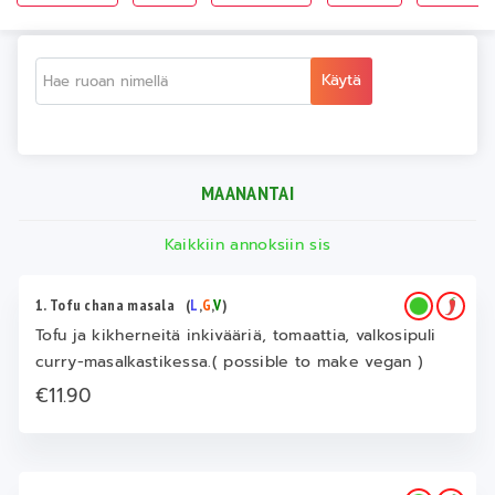
Käytä
MAANANTAI
Kaikkiin annoksiin sis
1. Tofu chana masala
(
L
,
G
,
V
)
Tofu ja kikherneitä inkivääriä, tomaattia, valkosipuli
curry-masalkastikessa.( possible to make vegan )
€11.90