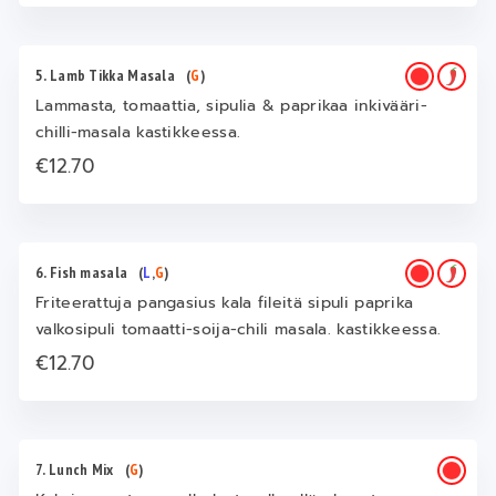
5. Lamb Tikka Masala
(
G
)
Lammasta, tomaattia, sipulia & paprikaa inkivääri-
chilli-masala kastikkeessa.
€12.70
6. Fish masala
(
L
,
G
)
Friteerattuja pangasius kala fileitä sipuli paprika
valkosipuli tomaatti-soija-chili masala. kastikkeessa.
€12.70
7. Lunch Mix
(
G
)