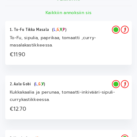
Kaikkiin annoksiin sis
1. To-Fu Tikka Masala
(
L
,
G
,
V
,
P
)
To-Fu, sipulia, paprikaa, tomaatti ,curry-
masalakastikkeessa.
€11.90
2. Aalu Gobi
(
L
,
G
,
V
)
Kukkakaalia ja perunaa, tomaatti-inkivääri-sipuli-
currykastikkeessa.
€12.70