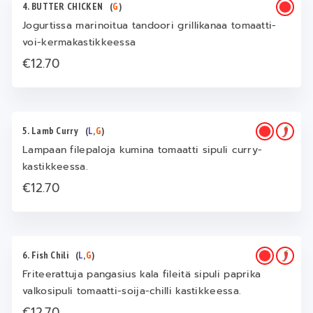
4. BUTTER CHICKEN
(
G
)
Jogurtissa marinoitua tandoori grillikanaa tomaatti-
voi-kermakastikkeessa
€12.70
5. Lamb Curry
(
L
,
G
)
Lampaan filepaloja kumina tomaatti sipuli curry-
kastikkeessa.
€12.70
6. Fish Chili
(
L
,
G
)
Friteerattuja pangasius kala fileitä sipuli paprika
valkosipuli tomaatti-soija-chilli kastikkeessa.
€12.70