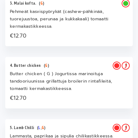
3. Malai kofta.
(
G
)
Pehmeät kasvispyörykät (cashew-pähkinää,
tuorejuustoa, perunaa ja kukkakaali) tomaatti
kermakastikkeessa.
€12.70
4. Butter chicken
(
G
)
Butter chicken ( G ) Jogurtissa marinoituja
tandooriuunissa grillattuja broilerin rintafileitä,
tomaatti kermakastikkeessa.
€12.70
5. Lamb Chilli
(
L
,
G
)
Lammasta, paprikaa ja sipulia chilikastikkeessa.