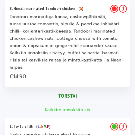
8. Himali marinated Tandoori chicken
(
G
)
Tandoori marinoituja kanaa, cashewpähkinää,
tuorejuustoa tomaattia, sipulia & paprikaa inkivääri-
chilli- korianterikastikkeessa. Tandoori marinated
chicken,cashew nuts ,cottage cheese with tomato,
onion & capsicum in ginger-chilli-coriander sauce.
Kaikkiin annoksiin sisältyy, buffet salaattia, basmati
riisiä tai kasviksia raitaa ja minttukastiketta ja Naan-
leipää
€14.90
TORSTAI
Kaikkiin annoksiin sis
1. To-fu chilli
(
L
,
G
,
V
,
P
)
To-Fu, paprika, chili-soijakastikkeessa.