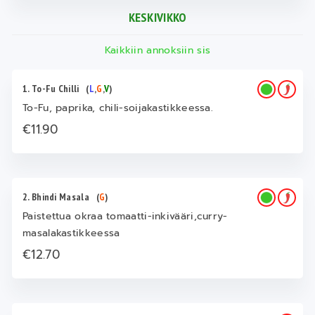
KESKIVIKKO
Kaikkiin annoksiin sis
1. To-Fu Chilli
(
L
,
G
,
V
)
To-Fu, paprika, chili-soijakastikkeessa.
€11.90
2. Bhindi Masala
(
G
)
Paistettua okraa tomaatti-inkivääri,curry-
masalakastikkeessa
€12.70