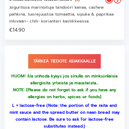
Jogurtissa marinoituja tandoori kanaa, cashew
pähkinä, tuorejuustoa tomaattia, sipulia & paprikaa
inkivääri- chili- korianteri kastikkeessa.
€14.90
TÄRKEÄ TIEDOTE ASIAKKAALLE
HUOM! Ӓla unhoda kysyӓ jos sinulla on minkӓӓnlaisia
allergioita yrteista ja mausteista…
NOTE: [Please do not forget to ask if you have any
allergies on herbs, spices or foods]
L = lactose-free (Note: the portion of the raita and
mint sauce and the spread butter on naan bread may
contain lactose. Be sure to ask for lactose-free
substitutes instead.)