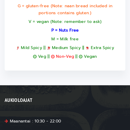
G = gluten-free (Note: naan bread included in
portions contains gluten.)
V = vegan (Note: remember to ask)
P = Nuts Free
M = Milk free
Mild Spicy ||
Medium Spicy ||
Extra Spicy
Veg ||
Non-Veg
||
Vegan
AUKIOLOAJAT
Maanantai : 10:30 - 22:00