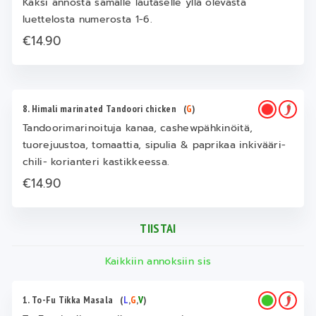
Kaksi annosta samalle lautaselle yllä olevasta
luettelosta numerosta 1-6.
€14.90
8. Himali marinated Tandoori chicken
(
G
)
Tandoorimarinoituja kanaa, cashewpähkinöitä,
tuorejuustoa, tomaattia, sipulia & paprikaa inkivääri-
chili- korianteri kastikkeessa.
€14.90
TIISTAI
Kaikkiin annoksiin sis
1. To-Fu Tikka Masala
(
L
,
G
,
V
)