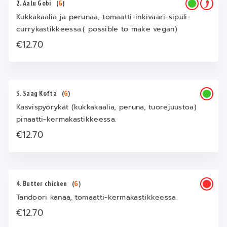
2. Aalu Gobi
(
G
)
Kukkakaalia ja perunaa, tomaatti-inkivääri-sipuli-
currykastikkeessa.( possible to make vegan)
€12.70
3. Saag Kofta
(
G
)
Kasvispyörykät (kukkakaalia, peruna, tuorejuustoa)
pinaatti-kermakastikkeessa.
€12.70
4. Butter chicken
(
G
)
Tandoori kanaa, tomaatti-kermakastikkeessa.
€12.70