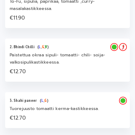
To-Fu, sipulia, paprikaa, tomaatti ,curry-
masalakastikkeessa.
€11.90
2. Bhindi Chilli
(
L
,
G
,
V
)
Paistettua okraa sipuli- tomaatti- chili- soija-
valkosipulikastikkeessa.
€12.70
3. Shahi paneer
(
L
,
G
)
Tuorejuusto tomaatti kerma-kastikkeessa.
€12.70