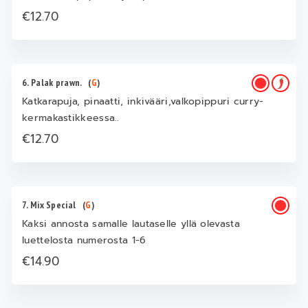
€12.70
6. Palak prawn.
(
G
)
Katkarapuja, pinaatti, inkivääri,valkopippuri curry-
kermakastikkeessa..
€12.70
7. Mix Special
(
G
)
Kaksi annosta samalle lautaselle yllä olevasta
luettelosta numerosta 1-6
€14.90