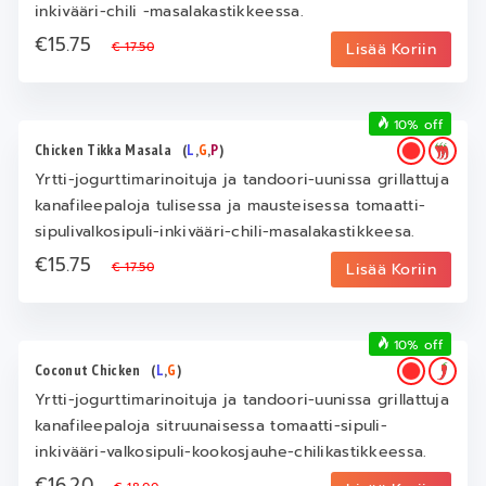
inkivääri-chili -masalakastikkeessa.
€15.75
€ 17.50
Lisää Koriin
10% off
Chicken Tikka Masala
(
L
,
G
,
P
)
Yrtti-jogurttimarinoituja ja tandoori-uunissa grillattuja
kanafileepaloja tulisessa ja mausteisessa tomaatti-
sipulivalkosipuli-inkivääri-chili-masalakastikkeesa.
€15.75
€ 17.50
Lisää Koriin
10% off
Coconut Chicken
(
L
,
G
)
Yrtti-jogurttimarinoituja ja tandoori-uunissa grillattuja
kanafileepaloja sitruunaisessa tomaatti-sipuli-
inkivääri-valkosipuli-kookosjauhe-chilikastikkeessa.
€16.20