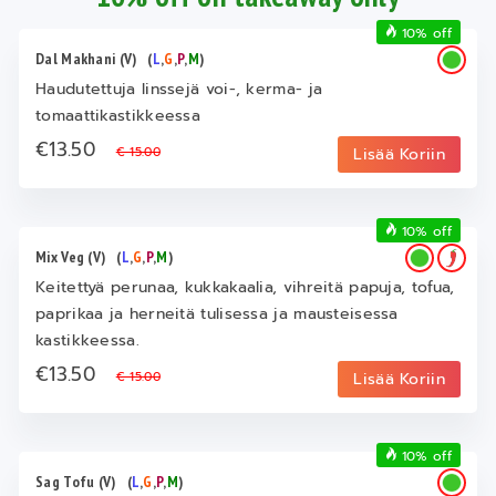
10% off
Dal Makhani (V)
(
L
,
G
,
P
,
M
)
Haudutettuja linssejä voi-, kerma- ja
tomaattikastikkeessa
€13.50
€ 15.00
Lisää Koriin
10% off
Mix Veg (V)
(
L
,
G
,
P
,
M
)
Keitettyä perunaa, kukkakaalia, vihreitä papuja, tofua,
paprikaa ja herneitä tulisessa ja mausteisessa
kastikkeessa.
€13.50
€ 15.00
Lisää Koriin
10% off
Sag Tofu (V)
(
L
,
G
,
P
,
M
)