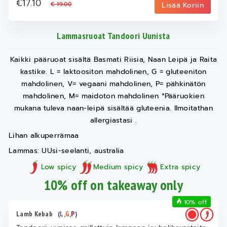
€17.10
€ 19.00
Lisää Koriin
Lammasruoat Tandoori Uunista
Kaikki pääruoat sisältä Basmati Riisia, Naan Leipä ja Raita
kastike. L = laktoositon mahdolinen, G = gluteeniton
mahdolinen, V= vegaani mahdolinen, P= pähkinätön
mahdolinen, M= maidoton mahdolinen *Pääruokien
mukana tuleva naan-leipä sisältää gluteenia. Ilmoitathan
allergiastasi .
Lihan alkuperrämaa
Lammas: UUsi-seelanti, australia
Low spicy
Medium spicy
Extra spicy
10% off on takeaway only
10% off
Lamb Kebab
(
L
,
G
,
P
)