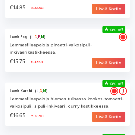
€14.85
€ 16.50
Lisää Koriin
10% off
Lamb Sag
(
L
,
G
,
P
,
M
)
Lammasfileepaloja pinaatti-valkosipuli-
inkiväärikastikkeessa.
€15.75
€ 17.50
Lisää Koriin
10% off
Lamb Karahi
(
L
,
G
,
M
)
Lammasfileepaloja hieman tulisessa kookos-tomaatti-
valkosipuli, sipuli-inkivääri, curry kastikkeessa.
€16.65
€ 18.50
Lisää Koriin