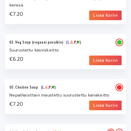
kanssa.
€7.20
Lisää Koriin
02. Veg Soup (vegaani possible)
(
L
,
G
,
P
,
M
)
Suurustettu kasviskeitto
€6.20
Lisää Koriin
03. Chicken Soup
(
L
,
G
,
P
,
M
)
Nepalilaisittain maustettu suurustettu kanakeitto
€7.20
Lisää Koriin