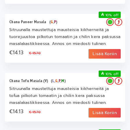
10% off
Chana Paneer Masala
(
G
,
P
)
Sitruunalla maustettuja mausteisia kikherneitä ja
tuorejuustoa pilkotun tomaatin ja chilin kera paksussa
masalakastikkeessa. Annos on miedosti tulinen.
€14.13
€ 15.70
Lisää Koriin
10% off
Chana Tofu Masala (V)
(
L
,
G
,
P
,
M
)
Sitruunalla maustettuja mausteisia kikherneitä ja
tofua pilkotun tomaatin ja chilin kera paksussa
masalakastikkeessa. Annos on miedosti tulinen.
€14.13
€ 15.70
Lisää Koriin