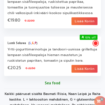
lampaan sisäfileepaloja, ruskistettua paprikaa,
tomaattia ja tuorejuustoa tulisessa ja mausteisessa
chili-valkosipuli-inkivääri-kookos-sipulikastikkeessa.
€19.80
€ 22.00
Lisää Koriin
10% off
Lamb Sekuwa
(
L
,
G
,
P
)
Yrtti-jogurttimarinoituja ja tandoori-uunissa grillattuja
lampaan sisäfileepaloja hieman maustetun ja
ruskistetun paprikan, tomaatin ja sipulin kera.
€20.25
€ 22.50
Lisää Koriin
Sea food
Kaikki pääruoat sisältä Basmati Riisia, Naan Leipä ja Raita
kastike. L = laktoositon mahdolinen, G = gluteeniton
0