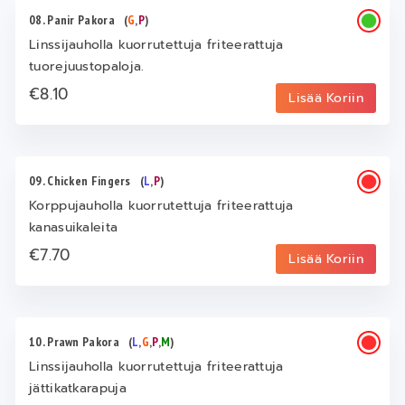
08. Panir Pakora
(
G
,
P
)
Linssijauholla kuorrutettuja friteerattuja
tuorejuustopaloja.
€8.10
Lisää Koriin
09. Chicken Fingers
(
L
,
P
)
Korppujauholla kuorrutettuja friteerattuja
kanasuikaleita
€7.70
Lisää Koriin
10. Prawn Pakora
(
L
,
G
,
P
,
M
)
Linssijauholla kuorrutettuja friteerattuja
jättikatkarapuja