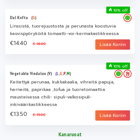
10% off
Dal Kofta
(
G
)
Linssistä, tuorejuustosta ja perunasta koostuvia
kasvispyöryköitä tomaatti-voi-kermakastikkeessa
€14.40
€ 16.00
Lisää Koriin
10% off
Vegetable Vindaloo (V)
(
L
,
G
,
P
,
M
)
Keitettyä perunaa, kukkakaalia, vihreitä papuja,
herneitä, paprikaa ,tofua ja tuoretomaattia
mausteisessa chili- sipuli-valkosipuli-
inkiväärikastikkeessa
€13.50
€ 15.00
Lisää Koriin
Kanaruoat