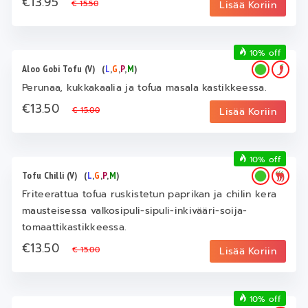
€13.95
€ 15.50
Lisää Koriin
10% off
Aloo Gobi Tofu (V)
(
L
,
G
,
P
,
M
)
Perunaa, kukkakaalia ja tofua masala kastikkeessa.
€13.50
€ 15.00
Lisää Koriin
10% off
Tofu Chilli (V)
(
L
,
G
,
P
,
M
)
Friteerattua tofua ruskistetun paprikan ja chilin kera
mausteisessa valkosipuli-sipuli-inkivääri-soija-
tomaattikastikkeessa.
€13.50
€ 15.00
Lisää Koriin
10% off