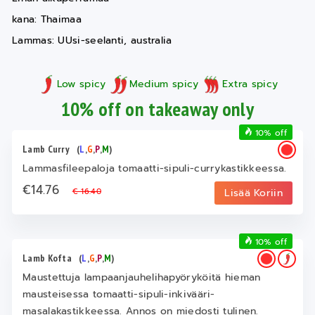
kana: Thaimaa
Lammas: UUsi-seelanti, australia
Low spicy
Medium spicy
Extra spicy
10% off on takeaway only
10% off
Lamb Curry
(
L
,
G
,
P
,
M
)
Lammasfileepaloja tomaatti-sipuli-currykastikkeessa.
€14.76
€ 16.40
Lisää Koriin
10% off
Lamb Kofta
(
L
,
G
,
P
,
M
)
Maustettuja lampaanjauhelihapyöryköitä hieman
mausteisessa tomaatti-sipuli-inkivääri-
masalakastikkeessa. Annos on miedosti tulinen.