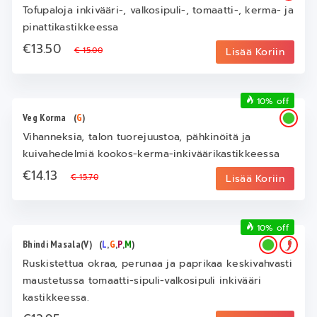
Tofupaloja inkivääri-, valkosipuli-, tomaatti-, kerma- ja
pinattikastikkeessa
€13.50
€ 15.00
Lisää Koriin
10% off
Veg Korma
(
G
)
Vihanneksia, talon tuorejuustoa, pähkinöitä ja
kuivahedelmiä kookos-kerma-inkiväärikastikkeessa
€14.13
€ 15.70
Lisää Koriin
10% off
Bhindi Masala(V)
(
L
,
G
,
P
,
M
)
Ruskistettua okraa, perunaa ja paprikaa keskivahvasti
maustetussa tomaatti-sipuli-valkosipuli inkivääri
kastikkeessa.