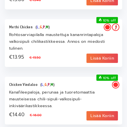
€ 15.40
Lisää Koriin
10% off
Methi Chicken
(
L
,
G
,
P
,
M
)
Rohtosarviapilalla maustettuja kananrintapaloja
valkosipuli chilikastikkeessa. Annos on miedosti
tulinen.
€13.95
€ 15.50
Lisää Koriin
10% off
Chicken Vindaloo
(
L
,
G
,
P
,
M
)
Kanafileepaloja, perunaa ja tuoretomaattia
mausteisessa chili-sipuli-valkosipuli-
inkiväärikastikkeessa.
€14.40
€ 16.00
Lisää Koriin