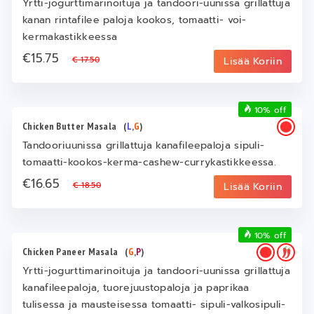
Yrtti-jogurttimarinoituja ja tandoori-uunissa grillattuja
kanan rintafilee paloja kookos, tomaatti- voi-
kermakastikkeessa
€15.75
€ 17.50
Lisää Koriin
10% off
Chicken Butter Masala
(
L
,
G
)
Tandooriuunissa grillattuja kanafileepaloja sipuli-
tomaatti-kookos-kerma-cashew-currykastikkeessa.
€16.65
€ 18.50
Lisää Koriin
10% off
Chicken Paneer Masala
(
G
,
P
)
Yrtti-jogurttimarinoituja ja tandoori-uunissa grillattuja
kanafileepaloja, tuorejuustopaloja ja paprikaa
tulisessa ja mausteisessa tomaatti- sipuli-valkosipuli-