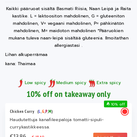
Kaikki pääruoat sisältä Basmati Riisia, Naan Leipä ja Raita
kastike. L = laktoositon mahdolinen, G = gluteeniton
mahdolinen, V= vegaani mahdolinen, P= pähkinätön
mahdolinen, M= maidoton mahdolinen *Pääruokien
mukana tuleva naan-leipä sisältää gluteenia. Ilmoitathan
allergiastasi .
Lihan alkuperrämaa
kana: Thaimaa
Low spicy
Medium spicy
Extra spicy
10% off on takeaway only
10% off
Chicken Curry
(
L
,
G
,
P
,
M
)
Haudutettuja kanafileepaloja tomatti-sipuli-
currykastikkeessa.
€13.86