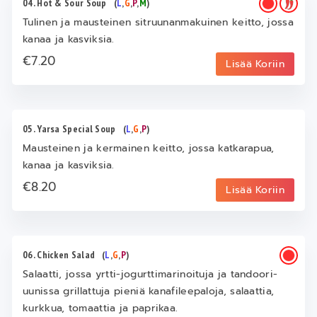
04. Hot & Sour Soup
(
L
,
G
,
P
,
M
)
Tulinen ja mausteinen sitruunanmakuinen keitto, jossa
kanaa ja kasviksia.
€7.20
Lisää Koriin
05. Yarsa Special Soup
(
L
,
G
,
P
)
Mausteinen ja kermainen keitto, jossa katkarapua,
kanaa ja kasviksia.
€8.20
Lisää Koriin
06. Chicken Salad
(
L
,
G
,
P
)
Salaatti, jossa yrtti-jogurttimarinoituja ja tandoori-
uunissa grillattuja pieniä kanafileepaloja, salaattia,
kurkkua, tomaattia ja paprikaa.