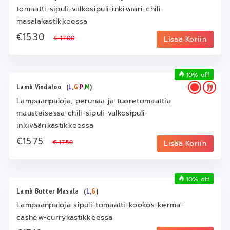
tomaatti-sipuli-valkosipuli-inkivääri-chili-
masalakastikkeessa
€15.30
€ 17.00
Lisää Koriin
10% off
Lamb Vindaloo
(
L
,
G
,
P
,
M
)
Lampaanpaloja, perunaa ja tuoretomaattia
mausteisessa chili-sipuli-valkosipuli-
inkiväärikastikkeessa
€15.75
€ 17.50
Lisää Koriin
10% off
Lamb Butter Masala
(
L
,
G
)
Lampaanpaloja sipuli-tomaatti-kookos-kerma-
cashew-currykastikkeessa