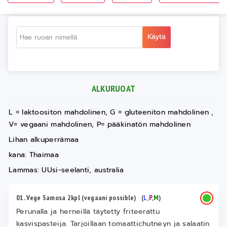
Käytä
ALKURUOAT
L = laktoositon mahdolinen, G = gluteeniton mahdolinen ,
V= vegaani mahdolinen, P= pääkinatön mahdolinen
Lihan alkuperrämaa
kana: Thaimaa
Lammas: UUsi-seelanti, australia
01. Vege Samosa 2kpl (vegaani possible)
(
L
,
P
,
M
)
Perunalla ja herneillä täytetty friteerattu
kasvispasteija. Tarjoillaan tomaattichutneyn ja salaatin