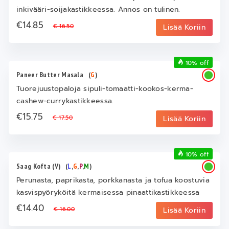
inkivääri-soijakastikkeessa. Annos on tulinen.
€14.85
€ 16.50
Lisää Koriin
10% off
Paneer Butter Masala
(
G
)
Tuorejuustopaloja sipuli-tomaatti-kookos-kerma-
cashew-currykastikkeessa.
€15.75
€ 17.50
Lisää Koriin
10% off
Saag Kofta (V)
(
L
,
G
,
P
,
M
)
Perunasta, paprikasta, porkkanasta ja tofua koostuvia
kasvispyöryköitä kermaisessa pinaattikastikkeessa
€14.40
€ 16.00
Lisää Koriin