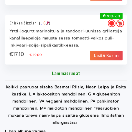
10% off
Chicken Sizzler
(
L
,
G
,
P
)
Yrtti-jogurttimarinoituja ja tandoori-uunissa grillattuja
kanafileepaloja mausteisessa tomaatti-valkosipuli-
inkivääri-soija-sipulikastikkeessa.
€17.10
€ 19.00
Lisää Koriin
Lammasruoat
Kaikki pääruoat sisältä Basmati Riisia, Naan Leipä ja Raita
kastike. L = laktoositon mahdolinen, G = gluteeniton
mahdolinen, V= vegaani mahdolinen, P= pähkinätön
mahdolinen, M= maidoton mahdolinen *Pääruokien
mukana tuleva naan-leipä sisältää gluteenia. Ilmoitathan
allergiastasi .
Lihan alkuperrämaa