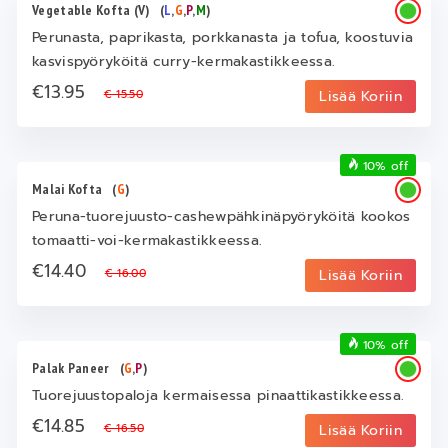
Vegetable Kofta (V)
(
L
,
G
,
P
,
M
)
Perunasta, paprikasta, porkkanasta ja tofua, koostuvia
kasvispyöryköitä curry-kermakastikkeessa.
€13.95
€ 15.50
Lisää Koriin
10% off
Malai Kofta
(
G
)
Peruna-tuorejuusto-cashewpähkinäpyöryköitä kookos
tomaatti-voi-kermakastikkeessa.
€14.40
€ 16.00
Lisää Koriin
10% off
Palak Paneer
(
G
,
P
)
Tuorejuustopaloja kermaisessa pinaattikastikkeessa.
€14.85
€ 16.50
Lisää Koriin