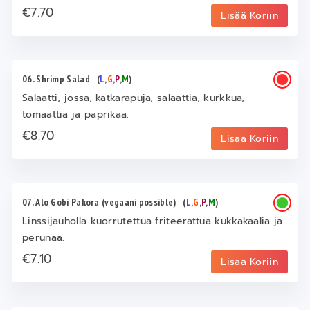
€7.70
Lisää Koriin
06. Shrimp Salad
(
L
,
G
,
P
,
M
)
Salaatti, jossa, katkarapuja, salaattia, kurkkua,
tomaattia ja paprikaa.
€8.70
Lisää Koriin
07. Alo Gobi Pakora (vegaani possible)
(
L
,
G
,
P
,
M
)
Linssijauholla kuorrutettua friteerattua kukkakaalia ja
perunaa.
€7.10
Lisää Koriin