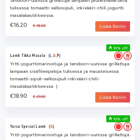
Tandoori-uunissa grillattuja lampaan jauhelihavartaita
tulisessa tomaatti-valkosipuli, inkivääri-chili jogurtti
masalakastikkeessa.
€16.20
€ 18.00
Lisää Koriin
10% off
Lamb Tikka Masala
(
L
,
G
,
P
)
Yrtti-jogurttimarinoituja ja tandoori-uunissa grillattuja
lampaan sisäfileepaloja tulisessa ja mausteisessa
tomaatti-sipuli-valkosipuli-inkivääri-chili-
masalakastikkeessa. )
€18.90
€ 21.00
Lisää Koriin
10% off
Yarsa Special Lamb
(
G
)
Yrtti-jogurttimarinoituja ja tandoori-uunissa grillattuja