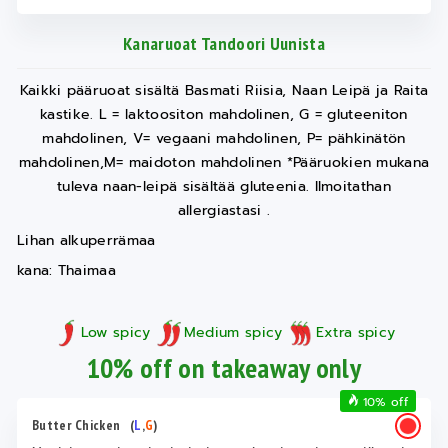
Kanaruoat Tandoori Uunista
Kaikki pääruoat sisältä Basmati Riisia, Naan Leipä ja Raita
kastike. L = laktoositon mahdolinen, G = gluteeniton
mahdolinen, V= vegaani mahdolinen, P= pähkinätön
mahdolinen,M= maidoton mahdolinen *Pääruokien mukana
tuleva naan-leipä sisältää gluteenia. Ilmoitathan
allergiastasi .
Lihan alkuperrämaa
kana: Thaimaa
Low spicy
Medium spicy
Extra spicy
10% off on takeaway only
10% off
Butter Chicken
(
L
,
G
)