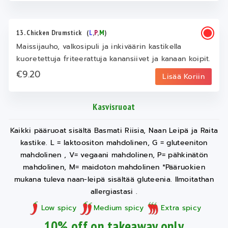
13. Chicken Drumstick
(
L
,
P
,
M
)
Maissijauho, valkosipuli ja inkiväärin kastikella
kuoretettuja friteerattuja kanansiivet ja kanaan koipit.
€9.20
Lisää Koriin
Kasvisruoat
Kaikki pääruoat sisältä Basmati Riisia, Naan Leipä ja Raita
kastike. L = laktoositon mahdolinen, G = gluteeniton
mahdolinen , V= vegaani mahdolinen, P= pähkinätön
mahdolinen, M= maidoton mahdolinen *Pääruokien
mukana tuleva naan-leipä sisältää gluteenia. Ilmoitathan
allergiastasi .
Low spicy
Medium spicy
Extra spicy
10% off on takeaway only