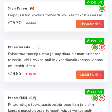
10% off
Shahi Paneer
(
G
)
Leipäjuustoa kookos tomaatti-voi-kermakastikkeessa.
€15.30
€ 17.00
Lisää Koriin
10% off
Paneer Masala
(
G
,
P
)
Paistettua tuorejuustoa ja paprikaa hieman tulisessa
tomaatti-chili-valkosipuli inkiväärikastikkeessa. Annos
on keskitulinen.
€14.85
€ 16.50
Lisää Koriin
10% off
Paneer Chilli
(
G
,
P
)
Friteerattuja tuorejuustopaloja paprikan ja chilin
kanssa mausteisessa tomaatti-sipuli-valkosipuli-