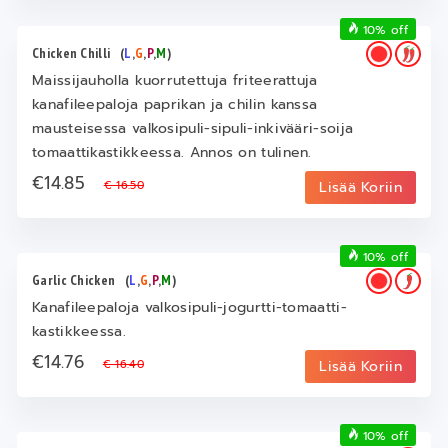
10% off
Chicken Chilli
(
L
,
G
,
P
,
M
)
Maissijauholla kuorrutettuja friteerattuja
kanafileepaloja paprikan ja chilin kanssa
mausteisessa valkosipuli-sipuli-inkivääri-soija
tomaattikastikkeessa. Annos on tulinen.
€14.85
€ 16.50
Lisää Koriin
10% off
Garlic Chicken
(
L
,
G
,
P
,
M
)
Kanafileepaloja valkosipuli-jogurtti-tomaatti-
kastikkeessa.
€14.76
€ 16.40
Lisää Koriin
10% off