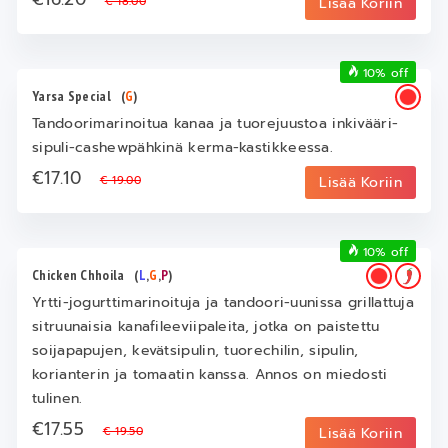
€ 18.00
Lisää Koriin
10% off
Yarsa Special
(
G
)
Tandoorimarinoitua kanaa ja tuorejuustoa inkivääri-
sipuli-cashewpähkinä kerma-kastikkeessa.
€17.10
€ 19.00
Lisää Koriin
10% off
Chicken Chhoila
(
L
,
G
,
P
)
Yrtti-jogurttimarinoituja ja tandoori-uunissa grillattuja
sitruunaisia kanafileeviipaleita, jotka on paistettu
soijapapujen, kevätsipulin, tuorechilin, sipulin,
korianterin ja tomaatin kanssa. Annos on miedosti
tulinen.
€17.55
€ 19.50
Lisää Koriin