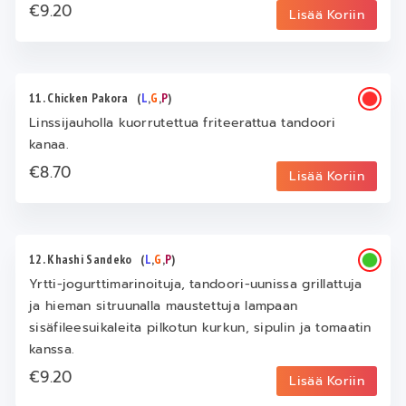
€9.20
Lisää Koriin
11. Chicken Pakora
(
L
,
G
,
P
)
Linssijauholla kuorrutettua friteerattua tandoori
kanaa.
€8.70
Lisää Koriin
12. Khashi Sandeko
(
L
,
G
,
P
)
Yrtti-jogurttimarinoituja, tandoori-uunissa grillattuja
ja hieman sitruunalla maustettuja lampaan
sisäfileesuikaleita pilkotun kurkun, sipulin ja tomaatin
kanssa.
€9.20
Lisää Koriin