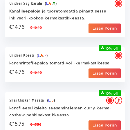
Chicken Sag Karahi
(
L
,
G
,
M
)
Kanafileepaloja ja tuoretomaattia pinaattisessa
inkivääri-kookos-kermakastikkeessa.
€14.76
€ 16.40
Lisää Koriin
10% off
Chicken Koseli
(
L
,
G
,
P
)
kananrintafilepaloa tomatti-voi -kermakastikessa
€14.76
€ 16.40
Lisää Koriin
10% off
Shai Chicken Masala
(
L
,
G
)
kanafileesuikaleita seesaminsiemen curry-kerma-
cashew-pähkinäkastikkeessa.
€15.75
€ 17.50
Lisää Koriin