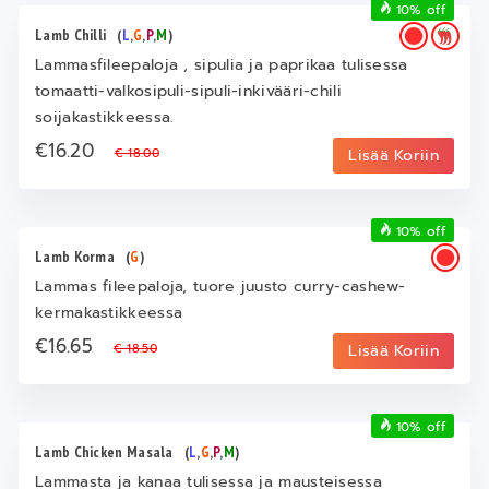
10% off
Lamb Chilli
(
L
,
G
,
P
,
M
)
Lammasfileepaloja , sipulia ja paprikaa tulisessa
tomaatti-valkosipuli-sipuli-inkivääri-chili
soijakastikkeessa.
€16.20
€ 18.00
Lisää Koriin
10% off
Lamb Korma
(
G
)
Lammas fileepaloja, tuore juusto curry-cashew-
kermakastikkeessa
€16.65
€ 18.50
Lisää Koriin
10% off
Lamb Chicken Masala
(
L
,
G
,
P
,
M
)
Lammasta ja kanaa tulisessa ja mausteisessa