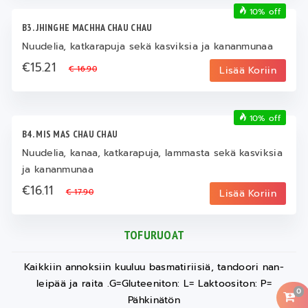
10% off
B3. JHINGHE MACHHA CHAU CHAU
Nuudelia, katkarapuja sekä kasviksia ja kananmunaa
€15.21
€ 16.90
Lisää Koriin
10% off
B4. MIS MAS CHAU CHAU
Nuudelia, kanaa, katkarapuja, lammasta sekä kasviksia
ja kananmunaa
€16.11
€ 17.90
Lisää Koriin
TOFURUOAT
Kaikkiin annoksiin kuuluu basmatiriisiä, tandoori nan-
leipää ja raita .G=Gluteeniton: L= Laktoositon: P=
0
Pähkinätön