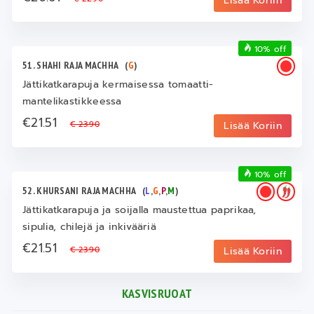
Lisää Koriin
10% off
51. SHAHI RAJA MACHHA
(
G
)
Jättikatkarapuja kermaisessa tomaatti-
mantelikastikkeessa
€21.51
€ 23.90
Lisää Koriin
10% off
52. KHURSANI RAJA MACHHA
(
L
,
G
,
P
,
M
)
Jättikatkarapuja ja soijalla maustettua paprikaa,
sipulia, chilejä ja inkivääriä
€21.51
€ 23.90
Lisää Koriin
KASVISRUOAT