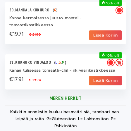
10% off
30. MANDALA KUKHURO
(
G
)
Kanaa kermaisessa juusto-manteli-
tomaattikastikkeessa
€19.71
€ 21.90
Lisää Koriin
10% off
31. KUKHURO VINDALOO
(
L
,
G
,
M
)
Kanaa tulisessa tomaatti-chili-inkiväärikastikkeessa
€17.91
€ 19.90
Lisää Koriin
MEREN HERKUT
Kaikkiin annoksiin kuuluu basmatiriisiä, tandoori nan-
leipää ja raita .G=Gluteeniton: L= Laktoositon: P=
Pähkinätön