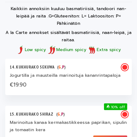
Kaikkiin annoksiin kuuluu basmatiriisiä, tandoori nan-
leipää ja raita .G=Gluteeniton: L= Laktoositon: P=
Pähkinätön
A la Carte annokset sisältävät basmatiriisiä, naan-leipä, ja
raitaa.
Low spicy
Medium spicy
Extra spicy
14. KUKHURAKO SEKUWA
(
G
,
P
)
Jogurtilla ja mausteilla marinoituja kananrintapaloja
€19.90
10% off
15. KUKHURAKO SHIRAZ
(
G
,
P
)
Marinoitua kanaa kermakastikkeessa paprikan, sipulin
ja tomaatin kera