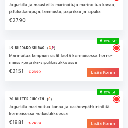
Jogurtilla ja mausteilla marinoituja marinoitua kanaa,
jättikatkarapuja, lammasta, paprikaa ja sipulia
€27.90
10% off
19. BHEDAKO SHIRAG
(
G
,
P
)
Marinoitua lampaan sisäfileetä kermaisessa herne-
maissi-paprika-sipulikastikkeessa
€21.51
€ 23.90
Lisää Koriin
10% off
20. BUTTER CHICKEN
(
G
)
Jogurtilla marinoitua kanaa ja cashewpähkininöitä
kermaisessa voikastikkeessa
€18.81
€ 20.90
Lisää Koriin