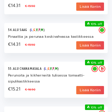
€14.31
€ 15.90
Lisää Koriin
10% off
54. ALU SAAG
(
L
,
G
,
V
,
P
,
M
)
Pinaattia ja perunaa keskivahvassa kastikkeessa
€14.31
€ 15.90
Lisää Koriin
10% off
55. ALU CHANA MASALA
(
L
,
G
,
V
,
P
,
M
)
Perunoita ja kikherneitä tulisessa tomaatti-
sipulikastikkeessa
€15.21
€ 16.90
Lisää Koriin
10% off