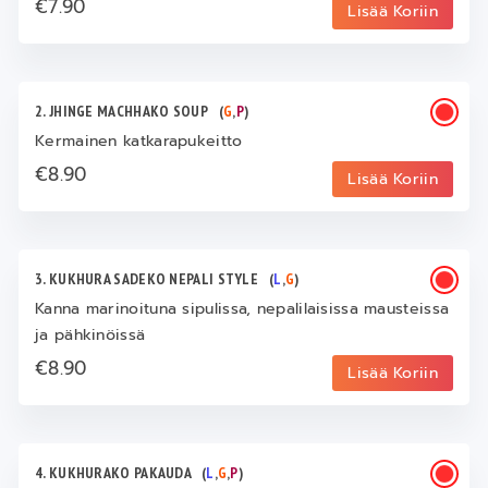
€7.90
Lisää Koriin
2. JHINGE MACHHAKO SOUP
(
G
,
P
)
Kermainen katkarapukeitto
€8.90
Lisää Koriin
3. KUKHURA SADEKO NEPALI STYLE
(
L
,
G
)
Kanna marinoituna sipulissa, nepalilaisissa mausteissa
ja pähkinöissä
€8.90
Lisää Koriin
4. KUKHURAKO PAKAUDA
(
L
,
G
,
P
)