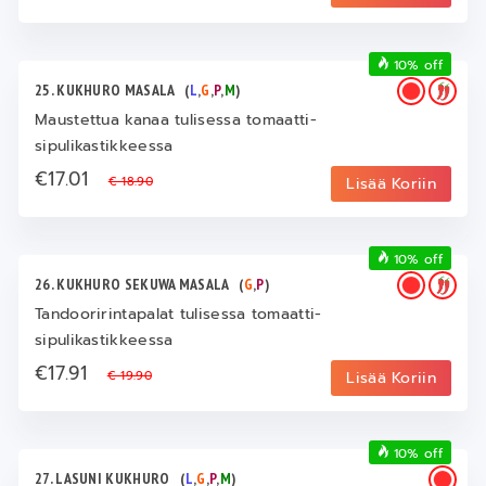
10% off
25. KUKHURO MASALA
(
L
,
G
,
P
,
M
)
Maustettua kanaa tulisessa tomaatti-
sipulikastikkeessa
€17.01
€ 18.90
Lisää Koriin
10% off
26. KUKHURO SEKUWA MASALA
(
G
,
P
)
Tandooririntapalat tulisessa tomaatti-
sipulikastikkeessa
€17.91
€ 19.90
Lisää Koriin
10% off
27. LASUNI KUKHURO
(
L
,
G
,
P
,
M
)