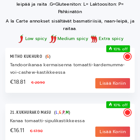
leipää ja raita .G=Gluteeniton: L= Laktoositon: P=
Pähkinätön
A la Carte annokset sisältävät basmatiriisiä, naan-leipä, ja
raitaa.
Low spicy
Medium spicy
Extra spicy
10% off
MITHO KUKHURO
(
G
)
Tandoorikanaa kermaisenna tomaatti-kardemumma-
voi-cashew-kastikkeessa
€18.81
€ 20.90
Lisää Koriin
10% off
21. KUKHURAKO MASU
(
L
,
G
,
P
,
M
)
Kanaa tomaatti-sipulikastikkeessa
€16.11
€ 17.90
Lisää Koriin