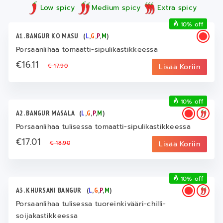
Low spicy
Medium spicy
Extra spicy
10% off
A1. BANGUR KO MASU
(
L
,
G
,
P
,
M
)
Porsaanlihaa tomaatti-sipulikastikkeessa
€16.11
€ 17.90
Lisää Koriin
10% off
A2. BANGUR MASALA
(
L
,
G
,
P
,
M
)
Porsaanlihaa tulisessa tomaatti-sipulikastikkeessa
€17.01
€ 18.90
Lisää Koriin
10% off
A3. KHURSANI BANGUR
(
L
,
G
,
P
,
M
)
Porsaanlihaa tulisessa tuoreinkivääri-chilli-
soijakastikkeessa