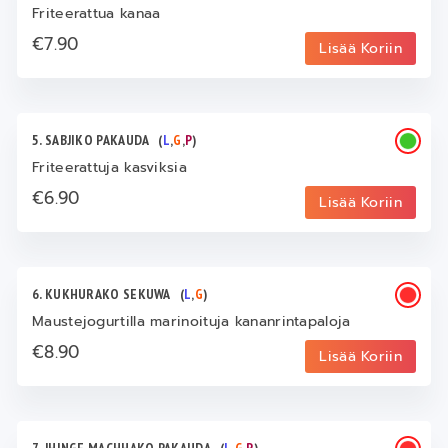
Friteerattua kanaa
€7.90
Lisää Koriin
5. SABJIKO PAKAUDA
(
L
,
G
,
P
)
Friteerattuja kasviksia
€6.90
Lisää Koriin
6. KUKHURAKO SEKUWA
(
L
,
G
)
Maustejogurtilla marinoituja kananrintapaloja
€8.90
Lisää Koriin