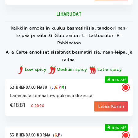
LIHARUOAT
Kaikkiin annoksiin kuuluu basmatiriisiä, tandoori nan-
leipää ja raita .G=Gluteeniton: L= Laktoositon: P=
Pähkinätön
A la Carte annokset sisältävät basmatiriisiä, naan-leipä, ja
raitaa.
Low spicy
Medium spicy
Extra spicy
10% off
32. BHENDAKO MASU
(
L
,
G
,
P
,
M
)
Lammasta tomaatti-sipulikastikkeessa
€18.81
€ 20.90
Lisää Koriin
10% off
33. BHENDAKO KORMA
(
G
,
P
)