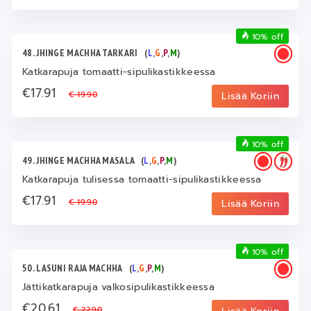
10% off
48. JHINGE MACHHA TARKARI
(
L
,
G
,
P
,
M
)
Katkarapuja tomaatti-sipulikastikkeessa
€17.91
€ 19.90
Lisää Koriin
10% off
49. JHINGE MACHHA MASALA
(
L
,
G
,
P
,
M
)
Katkarapuja tulisessa tomaatti-sipulikastikkeessa
€17.91
€ 19.90
Lisää Koriin
10% off
50. LASUNI RAJA MACHHA
(
L
,
G
,
P
,
M
)
Jättikatkarapuja valkosipulikastikkeessa
€20.61
€ 22.90