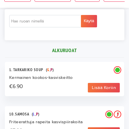
Käytä
ALKURUOAT
1. TARKARIKO SOUP
(
G
,
P
)
Kermainen kookos-kasviskeitto
€6.90
Lisää Koriin
10. SAMOSA
(
L
,
P
)
Friteerattuja rapeita kasvispiirakoita