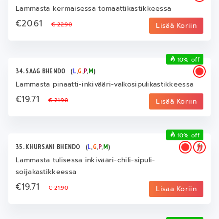
Lammasta kermaisessa tomaattikastikkeessa
€20.61
€ 22.90
Lisää Koriin
10% off
34. SAAG BHENDO
(
L
,
G
,
P
,
M
)
Lammasta pinaatti-inkivääri-valkosipulikastikkeessa
€19.71
€ 21.90
Lisää Koriin
10% off
35. KHURSANI BHENDO
(
L
,
G
,
P
,
M
)
Lammasta tulisessa inkivääri-chili-sipuli-
soijakastikkeessa
€19.71
€ 21.90
Lisää Koriin