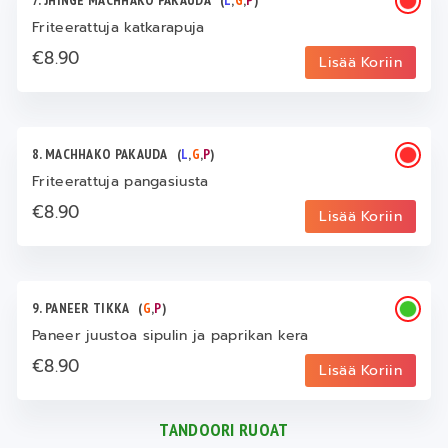
7. JHINGE MACHHAKO PAKAUDA
(
L
,
G
,
P
)
Friteerattuja katkarapuja
€8.90
Lisää Koriin
8. MACHHAKO PAKAUDA
(
L
,
G
,
P
)
Friteerattuja pangasiusta
€8.90
Lisää Koriin
9. PANEER TIKKA
(
G
,
P
)
Paneer juustoa sipulin ja paprikan kera
€8.90
Lisää Koriin
TANDOORI RUOAT