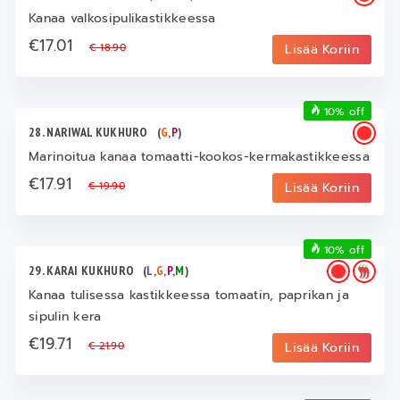
Kanaa valkosipulikastikkeessa
€17.01
€ 18.90
Lisää Koriin
10% off
28. NARIWAL KUKHURO
(
G
,
P
)
Marinoitua kanaa tomaatti-kookos-kermakastikkeessa
€17.91
€ 19.90
Lisää Koriin
10% off
29. KARAI KUKHURO
(
L
,
G
,
P
,
M
)
Kanaa tulisessa kastikkeessa tomaatin, paprikan ja
sipulin kera
€19.71
€ 21.90
Lisää Koriin