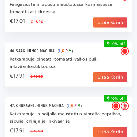
Pangasiusta miedosti maustetussa kermaisessa
tomaattikastikkeessa
€17.01
€ 18.90
Lisää Koriin
10% off
46. SAAG JHINGE MACHHA
(
L
,
G
,
P
,
M
)
Katkarapuja pinaatti-tomaatti-valkosipuli-
inkiväärikastikkeessa
€17.91
€ 19.90
Lisää Koriin
10% off
47. KHURSANI JHINGE MACHHA
(
L
,
G
,
P
,
M
)
Katkarapuja ja soijalla maustettua vihreää paprikaa,
sipulia, chilejä ja inkiväär iä
€17.91
€ 19.90
Lisää Koriin