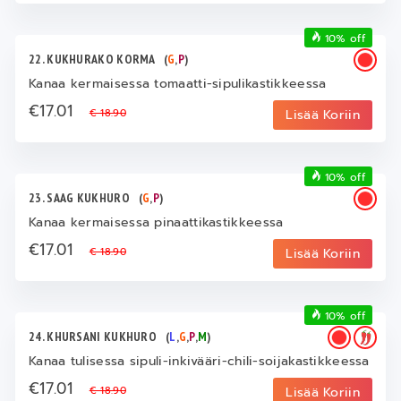
10% off
22. KUKHURAKO KORMA
(
G
,
P
)
Kanaa kermaisessa tomaatti-sipulikastikkeessa
€17.01
€ 18.90
Lisää Koriin
10% off
23. SAAG KUKHURO
(
G
,
P
)
Kanaa kermaisessa pinaattikastikkeessa
€17.01
€ 18.90
Lisää Koriin
10% off
24. KHURSANI KUKHURO
(
L
,
G
,
P
,
M
)
Kanaa tulisessa sipuli-inkivääri-chili-soijakastikkeessa
€17.01
€ 18.90
Lisää Koriin