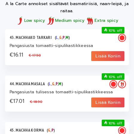
A la Carte annokset sisältävät basmatiriisiä, naan-leipä, ja
raitaa.
Low spicy
Medium spicy
Extra spicy
10% off
43. MACHHAKO TARKARI
(
L
,
G
,
P
,
M
)
Pangasiusta tomaatti-sipulikastikkeessa
€16.11
€ 17.90
Lisää Koriin
10% off
44. MACHHA MASALA
(
L
,
G
,
P
,
M
)
Pangasiusta tulisessa tomaatti-sipulikastikkeessa
€17.01
€ 18.90
Lisää Koriin
10% off
45. MACHHA KORMA
(
G
,
P
)