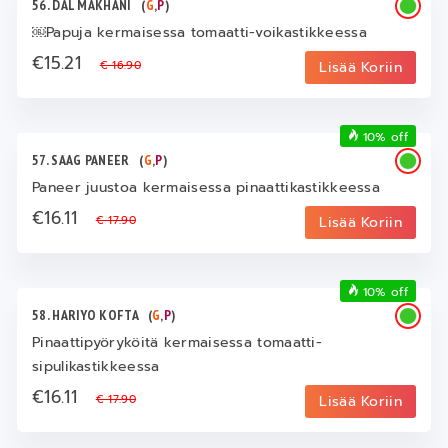
56. DAL MAKHANI
(
G
,
P
)
￼Papuja kermaisessa tomaatti-voikastikkeessa
€15.21
€ 16.90
Lisää Koriin
10% off
57. SAAG PANEER
(
G
,
P
)
Paneer juustoa kermaisessa pinaattikastikkeessa
€16.11
€ 17.90
Lisää Koriin
10% off
58. HARIYO KOFTA
(
G
,
P
)
Pinaattipyöryköitä kermaisessa tomaatti-
sipulikastikkeessa
€16.11
€ 17.90
Lisää Koriin