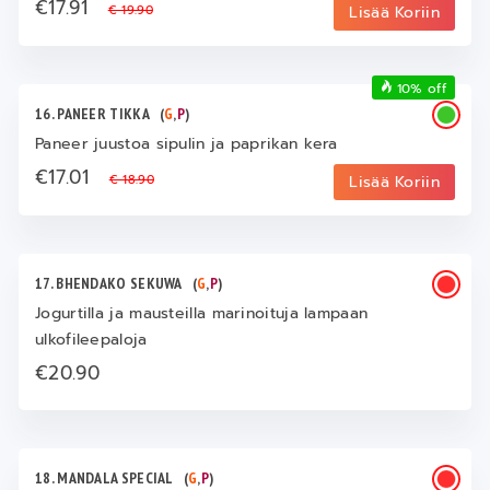
€17.91
€ 19.90
Lisää Koriin
10% off
16. PANEER TIKKA
(
G
,
P
)
Paneer juustoa sipulin ja paprikan kera
€17.01
€ 18.90
Lisää Koriin
17. BHENDAKO SEKUWA
(
G
,
P
)
Jogurtilla ja mausteilla marinoituja lampaan
ulkofileepaloja
€20.90
18. MANDALA SPECIAL
(
G
,
P
)