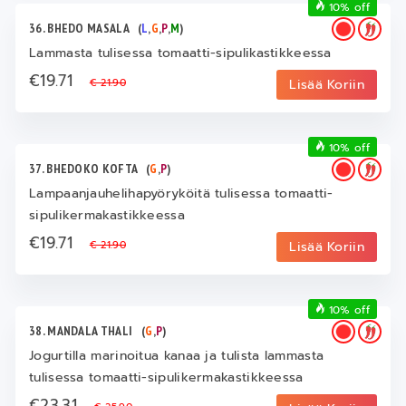
10% off
36. BHEDO MASALA
(
L
,
G
,
P
,
M
)
Lammasta tulisessa tomaatti-sipulikastikkeessa
€19.71
€ 21.90
Lisää Koriin
10% off
37. BHEDOKO KOFTA
(
G
,
P
)
Lampaanjauhelihapyöryköitä tulisessa tomaatti-
sipulikermakastikkeessa
€19.71
€ 21.90
Lisää Koriin
10% off
38. MANDALA THALI
(
G
,
P
)
Jogurtilla marinoitua kanaa ja tulista lammasta
tulisessa tomaatti-sipulikermakastikkeessa
€23.31