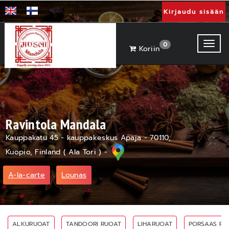
Kirjaudu sisään
Toggl
0
Koriin
Ravintola Mandala
Kauppakatu 45 - kauppakeskus Apaja - 70110,
Kuopio, Finland ( Ala Tori ) -
A-la-carte
Lounas
ALKURUOAT
TANDOORI RUOAT
LIHARUOAT
PORSAAS RU