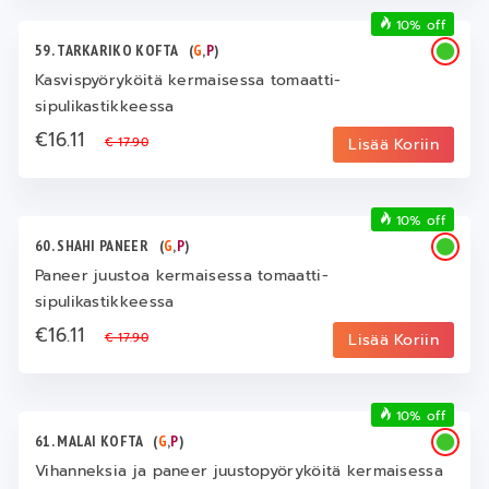
10% off
59. TARKARIKO KOFTA
(
G
,
P
)
Kasvispyöryköitä kermaisessa tomaatti-
sipulikastikkeessa
€16.11
€ 17.90
Lisää Koriin
10% off
60. SHAHI PANEER
(
G
,
P
)
Paneer juustoa kermaisessa tomaatti-
sipulikastikkeessa
€16.11
€ 17.90
Lisää Koriin
10% off
61. MALAI KOFTA
(
G
,
P
)
Vihanneksia ja paneer juustopyöryköitä kermaisessa