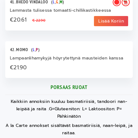
41. BHEDO VINDALOO
(
L
,
G
,
M
)
Lammasta tulisessa tomaatti-chillikastikkeessa
€20.61
€ 22.90
Lisää Koriin
42. MOMO
(
L
,
P
)
Lampaanlihamykyjä höyrytettynä mausteiden kanssa
€21.90
PORSAAS RUOAT
Kaikkiin annoksiin kuuluu basmatiriisiä, tandoori nan-
leipää ja raita .G=Gluteeniton: L= Laktoositon: P=
Pähkinätön
A la Carte annokset sisältävät basmatiriisiä, naan-leipä, ja
raitaa.