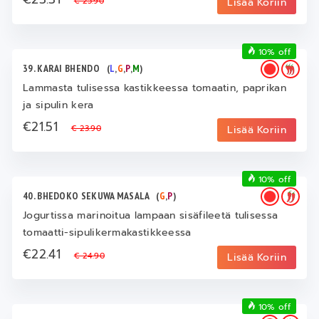
€ 25.90
Lisää Koriin
10% off
39. KARAI BHENDO
(
L
,
G
,
P
,
M
)
Lammasta tulisessa kastikkeessa tomaatin, paprikan
ja sipulin kera
€21.51
€ 23.90
Lisää Koriin
10% off
40. BHEDOKO SEKUWA MASALA
(
G
,
P
)
Jogurtissa marinoitua lampaan sisäfileetä tulisessa
tomaatti-sipulikermakastikkeessa
€22.41
€ 24.90
Lisää Koriin
10% off