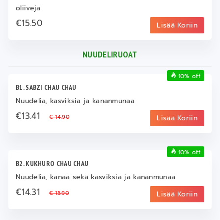
oliiveja
€15.50
Lisää Koriin
NUUDELIRUOAT
10% off
B1. SABZI CHAU CHAU
Nuudelia, kasviksia ja kananmunaa
€13.41
€ 14.90
Lisää Koriin
10% off
B2. KUKHURO CHAU CHAU
Nuudelia, kanaa sekä kasviksia ja kananmunaa
€14.31
€ 15.90
Lisää Koriin