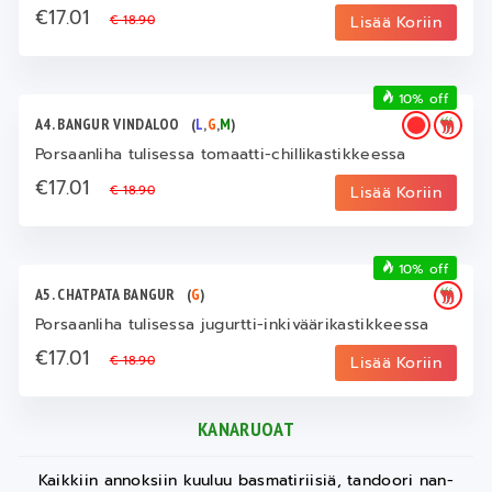
€17.01
€ 18.90
Lisää Koriin
10% off
A4. BANGUR VINDALOO
(
L
,
G
,
M
)
Porsaanliha tulisessa tomaatti-chillikastikkeessa
€17.01
€ 18.90
Lisää Koriin
10% off
A5. CHATPATA BANGUR
(
G
)
Porsaanliha tulisessa jugurtti-inkiväärikastikkeessa
€17.01
€ 18.90
Lisää Koriin
KANARUOAT
Kaikkiin annoksiin kuuluu basmatiriisiä, tandoori nan-