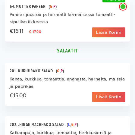
64. MUTTER PANEER
(
G
,
P
)
Paneer juustoa ja herneitä kermaisessa tomaatti-
sipulikastikkeessa
€16.11
€ 17.90
Lisää Koriin
SALAATIT
201. KUKHURAKO SALAD
(
G
,
P
)
Kanaa, kurkkua, tomaattia, ananasta, herneitä, maissia
ja paprikaa
€15.00
Lisää Koriin
202. JHINGE MACHHAKO SALAD
(
L
,
G
,
P
)
Katkarapuja, kurkkua, tomaattia, herkkusieniä ja