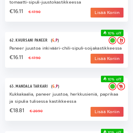
tomaatti-sipuli-juustokastikkeessa
€16.11
€ 17.90
Lisää Koriin
10% off
62. KHURSANI PANEER
(
G
,
P
)
Paneer juustoa inkivääri-chili-sipuli-soijakastikkeessa
€16.11
€ 17.90
Lisää Koriin
10% off
63. MANDALA TARKARI
(
G
,
P
)
Kukkakaalia, paneer juustoa, herkkusieniä, paprikaa
ja sipulia tulisessa kastikkeessa
€18.81
€ 20.90
Lisää Koriin
10% off