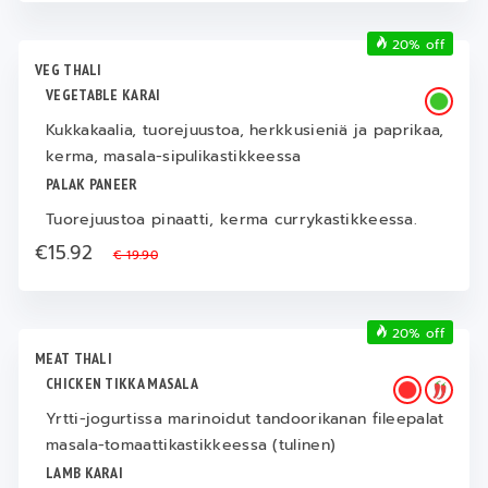
20% off
VEG THALI
VEGETABLE KARAI
Kukkakaalia, tuorejuustoa, herkkusieniä ja paprikaa,
kerma, masala-sipulikastikkeessa
PALAK PANEER
Tuorejuustoa pinaatti, kerma currykastikkeessa.
€15.92
€ 19.90
20% off
MEAT THALI
CHICKEN TIKKA MASALA
Yrtti-jogurtissa marinoidut tandoorikanan fileepalat
masala-tomaattikastikkeessa (tulinen)
LAMB KARAI