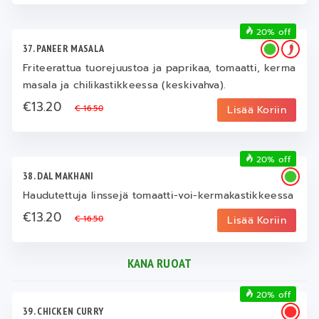
20% off
37. PANEER MASALA
Friteerattua tuorejuustoa ja paprikaa, tomaatti, kerma
masala ja chilikastikkeessa (keskivahva).
€13.20
€ 16.50
Lisää Koriin
20% off
38. DAL MAKHANI
Haudutettuja linssejä tomaatti-voi-kermakastikkeessa
€13.20
€ 16.50
Lisää Koriin
KANA RUOAT
20% off
39. CHICKEN CURRY