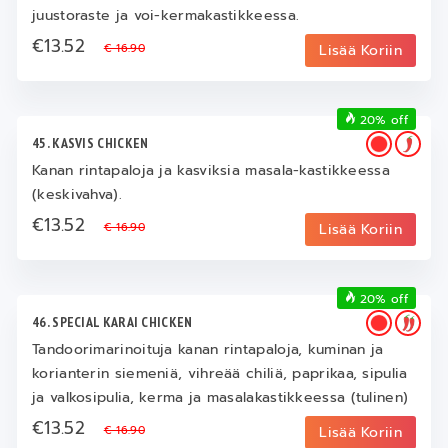
juustoraste ja voi-kermakastikkeessa.
€13.52
€ 16.90
Lisää Koriin
20% off
45. KASVIS CHICKEN
Kanan rintapaloja ja kasviksia masala-kastikkeessa
(keskivahva).
€13.52
€ 16.90
Lisää Koriin
20% off
46. SPECIAL KARAI CHICKEN
Tandoorimarinoituja kanan rintapaloja, kuminan ja
korianterin siemeniä, vihreää chiliä, paprikaa, sipulia
ja valkosipulia, kerma ja masalakastikkeessa (tulinen)
€13.52
€ 16.90
Lisää Koriin