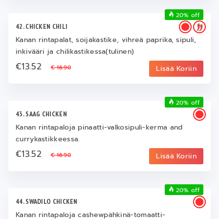
20% off
42. CHICKEN CHILI
Kanan rintapalat, soijakastike, vihreä paprika, sipuli,
inkivääri ja chilikastikessa(tulinen)
€13.52
€ 16.90
Lisää Koriin
20% off
43. SAAG CHICKEN
Kanan rintapaloja pinaatti-valkosipuli-kerma and
currykastikkeessa.
€13.52
€ 16.90
Lisää Koriin
20% off
44. SWADILO CHICKEN
Kanan rintapaloja cashewpähkinä-tomaatti-