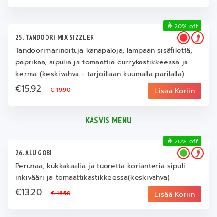
20% off
25. TANDOORI MIX SIZZLER
Tandoorimarinoituja kanapaloja, lampaan sisäfilettä,
paprikaa, sipulia ja tomaattia currykastikkeessa ja
kerma (keskivahva - tarjoillaan kuumalla parilalla)
€15.92
€ 19.90
Lisää Koriin
KASVIS MENU
20% off
26. ALU GOBI
Perunaa, kukkakaalia ja tuoretta korianteria sipuli,
inkivääri ja tomaattikastikkeessa(keskivahva).
€13.20
€ 16.50
Lisää Koriin