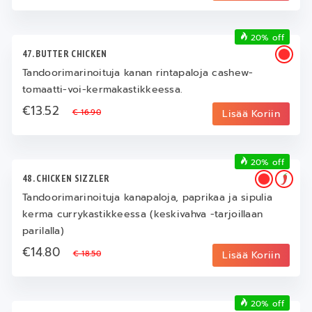
20% off
47. BUTTER CHICKEN
Tandoorimarinoituja kanan rintapaloja cashew-
tomaatti-voi-kermakastikkeessa.
€13.52
€ 16.90
Lisää Koriin
20% off
48. CHICKEN SIZZLER
Tandoorimarinoituja kanapaloja, paprikaa ja sipulia
kerma currykastikkeessa (keskivahva -tarjoillaan
parilalla)
€14.80
€ 18.50
Lisää Koriin
20% off