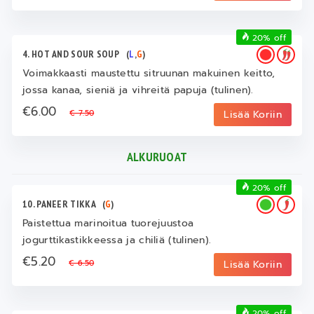
20% off
4. HOT AND SOUR SOUP
(
L
,
G
)
Voimakkaasti maustettu sitruunan makuinen keitto,
jossa kanaa, sieniä ja vihreitä papuja (tulinen).
€6.00
€ 7.50
Lisää Koriin
ALKURUOAT
20% off
10. PANEER TIKKA
(
G
)
Paistettua marinoitua tuorejuustoa
jogurttikastikkeessa ja chiliä (tulinen).
€5.20
€ 6.50
Lisää Koriin
20% off