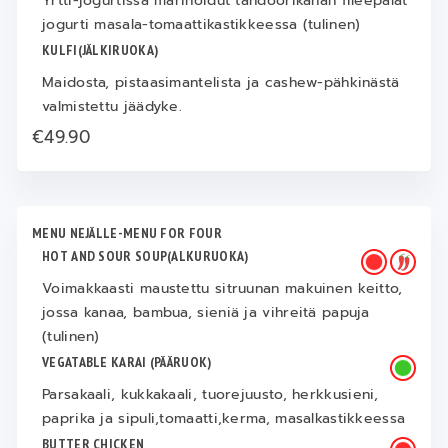
Yrtti-jogurtissa marinoidut tandoorikanan fileepalat
jogurti masala-tomaattikastikkeessa (tulinen)
KULFI(JÄLKIRUOKA)
Maidosta, pistaasimantelista ja cashew-pähkinästä
valmistettu jäädyke.
€49.90
MENU NEJÄLLE-MENU FOR FOUR
HOT AND SOUR SOUP(ALKURUOKA)
Voimakkaasti maustettu sitruunan makuinen keitto,
jossa kanaa, bambua, sieniä ja vihreitä papuja
(tulinen)
VEGATABLE KARAI (PÄÄRUOK)
Parsakaali, kukkakaali, tuorejuusto, herkkusieni,
paprika ja sipuli,tomaatti,kerma, masalkastikkeessa
BUTTER CHICKEN