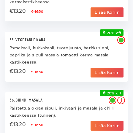
kermakastikkeessa.
€13.20
€ 16.50
Lisää Koriin
20% off
35. VEGETABLE KARAI
Parsakaali, kukkakaali, tuorejuusto, herkkusieni,
paprika ja sipuli masala-tomaatti kerma masala
kastikkeessa.
€13.20
€ 16.50
Lisää Koriin
20% off
36. BHINDI MASALA
Paistettua okraa sipuli, inkivääri ja masala ja chilli
kastikkeessa (tulinen).
€13.20
€ 16.50
Lisää Koriin