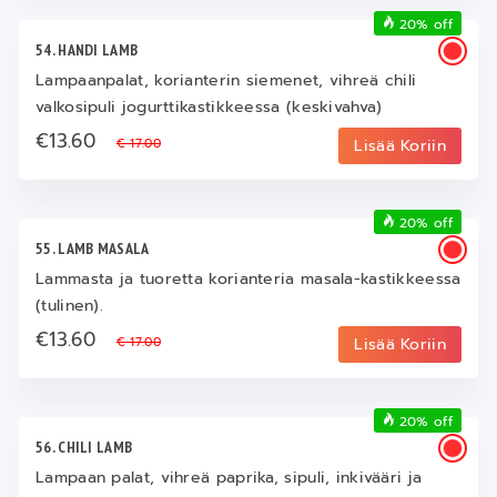
20% off
54. HANDI LAMB
Lampaanpalat, korianterin siemenet, vihreä chili
valkosipuli jogurttikastikkeessa (keskivahva)
€13.60
€ 17.00
Lisää Koriin
20% off
55. LAMB MASALA
Lammasta ja tuoretta korianteria masala-kastikkeessa
(tulinen).
€13.60
€ 17.00
Lisää Koriin
20% off
56. CHILI LAMB
Lampaan palat, vihreä paprika, sipuli, inkivääri ja