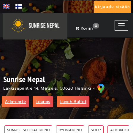
Kirjaudu sisään
Toggl
0
Koriin
Sunrise Nepal
Läkkisepäntie 14, Metsälä, 00620 Helsinki -
A-la-carte
Lounas
Lunch Buffet
SUNRISE SPECIAL MENU
RYHMAMENU
SOUP
ALKURUOAT