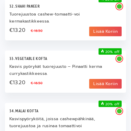
32. SHAHI PANEER
Tuorejuustoa cashew-tomaatti-voi
kermakastikkeessa.
€13.20
€ 16.50
Lisää Koriin
20% off
33. VEGETABLE KOFTA
Kasvis pyörykät tuorejuusto – Pinaatti kerma
currykastikkeessa.
€13.20
€ 16.50
Lisää Koriin
20% off
34. MALAI KOFTA
Kasvispyöryköitä, joissa cashewpähkinää,
tuorejuustoa ja rusinaa tomaattivoi