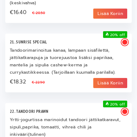
(keskivahva)
€16.40
€ 20.50
Lisää Koriin
20% off
21. SUNRISE SPECIAL
Tandoorimarinoitua kanaa, lampaan sisäfilettä,
jättikatkarapuja ja tuorejuustoa lisäksi paprikaa,
mantelia ja sipulia cashew-kerma ja
currykastikkeessa. (Tarjoillaan kuumalla parilalla).
€18.32
€ 22.90
Lisää Koriin
20% off
22. TANDOORI PRAWN
Yrtti-jogurtissa marinoidut tandoori jättikatkaravut,
sipuli,paprika, tomaatti, vihreä chili ja
inkivääri(tulinen)