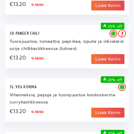
€13.20
€ 16.50
Lisää Koriin
20% off
30. PANEER CHILI
Tuorejuustoa, tomaattia, paprikaa, sipulia ja inkivääriä
soija chillikastikkeessa (tulinen).
€13.20
€ 16.50
Lisää Koriin
20% off
31. VEG KORMA
Vihanneksia, papuja ja tuorejuustoa kookoskerma
currykastikkeessa.
€13.20
€ 16.50
Lisää Koriin
20% off