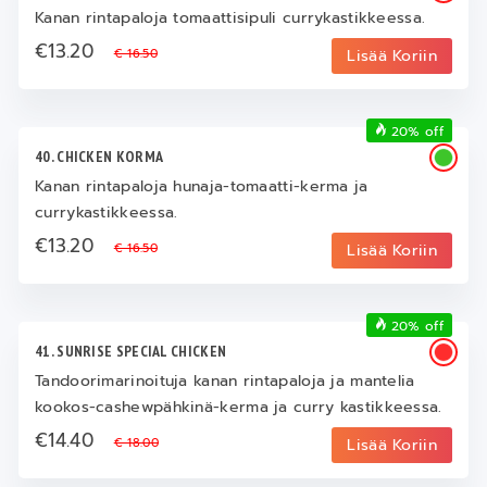
Kanan rintapaloja tomaattisipuli currykastikkeessa.
€13.20
€ 16.50
Lisää Koriin
20% off
40. CHICKEN KORMA
Kanan rintapaloja hunaja-tomaatti-kerma ja
currykastikkeessa.
€13.20
€ 16.50
Lisää Koriin
20% off
41. SUNRISE SPECIAL CHICKEN
Tandoorimarinoituja kanan rintapaloja ja mantelia
kookos-cashewpähkinä-kerma ja curry kastikkeessa.
€14.40
€ 18.00
Lisää Koriin