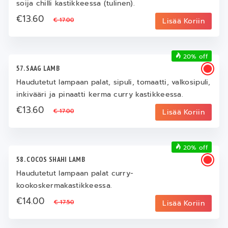
soija chilli kastikkeessa (tulinen).
€13.60
€ 17.00
Lisää Koriin
20% off
57. SAAG LAMB
Haudutetut lampaan palat, sipuli, tomaatti, valkosipuli,
inkivääri ja pinaatti kerma curry kastikkeessa.
€13.60
€ 17.00
Lisää Koriin
20% off
58. COCOS SHAHI LAMB
Haudutetut lampaan palat curry-
kookoskermakastikkeessa.
€14.00
€ 17.50
Lisää Koriin