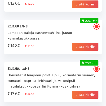
€13.60
€ 17.00
Lisää Koriin
20% off
52. KAJU LAMB
Lampaan paloja cashewpähkinä-juusto-
kermakastikkeessa.
€14.80
€ 18.50
Lisää Koriin
20% off
53. KARAI LAMB
Haudutetut lampaan palat sipuli, korianterin siemen,
tomaatti, paprika, inkivääri ja valkosipuli
masalakastikkeessa Tai Kerma (keskivahva)
€13.60
€ 17.00
Lisää Koriin