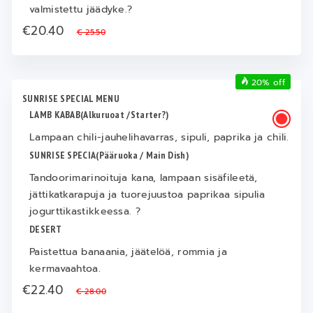
valmistettu jäädyke.?
€20.40
€ 25.50
20% off
SUNRISE SPECIAL MENU
LAMB KABAB(Alkuruoat /Starter?)
Lampaan chili-jauhelihavarras, sipuli, paprika ja chili.
SUNRISE SPECIA(Pääruoka / Main Dish)
Tandoorimarinoituja kana, lampaan sisäfileetä,
jättikatkarapuja ja tuorejuustoa paprikaa sipulia
jogurttikastikkeessa. ?
DESERT
Paistettua banaania, jäätelöä, rommia ja
kermavaahtoa.
€22.40
€ 28.00