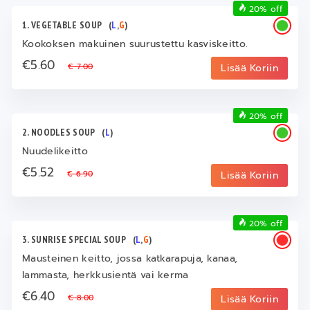
20% off
1. VEGETABLE SOUP
(
L
,
G
)
Kookoksen makuinen suurustettu kasviskeitto.
€5.60
€ 7.00
Lisää Koriin
20% off
2. NOODLES SOUP
(
L
)
Nuudelikeitto
€5.52
€ 6.90
Lisää Koriin
20% off
3. SUNRISE SPECIAL SOUP
(
L
,
G
)
Mausteinen keitto, jossa katkarapuja, kanaa,
lammasta, herkkusientä vai kerma
€6.40
€ 8.00
Lisää Koriin