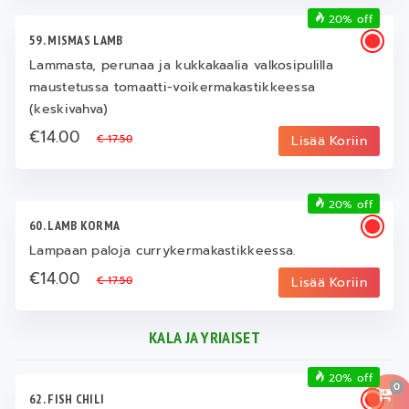
20% off
59. MISMAS LAMB
Lammasta, perunaa ja kukkakaalia valkosipulilla
maustetussa tomaatti-voikermakastikkeessa
(keskivahva)
€14.00
€ 17.50
Lisää Koriin
20% off
60. LAMB KORMA
Lampaan paloja currykermakastikkeessa.
€14.00
€ 17.50
Lisää Koriin
KALA JA YRIAISET
20% off
0
62. FISH CHILI