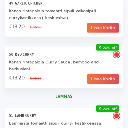
49. GARLIC CHICKEN
Kanan rintapaloja tomaatti sipuli valkosipuli-
currykastikkesa.( keskivahva)
€13.20
€ 16.50
Lisää Koriin
20% off
50. RED CURRY
Kanan rintapaloja Curry Sauce, bamboo and
herkusiani .
€13.20
€ 16.50
Lisää Koriin
LAMMAS
20% off
51. LAMB CURRY
Lammasta tomaatti sipuli curry- kastikkeessa.