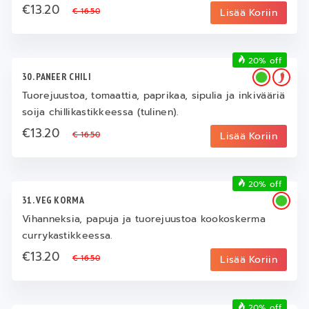
€13.20
€ 16.50
Lisää Koriin
20% off
30. PANEER CHILI
Tuorejuustoa, tomaattia, paprikaa, sipulia ja inkivääriä
soija chillikastikkeessa (tulinen).
€13.20
€ 16.50
Lisää Koriin
20% off
31. VEG KORMA
Vihanneksia, papuja ja tuorejuustoa kookoskerma
currykastikkeessa.
€13.20
€ 16.50
Lisää Koriin
20% off