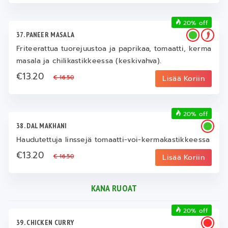
20% off
37. PANEER MASALA
Friteerattua tuorejuustoa ja paprikaa, tomaatti, kerma
masala ja chilikastikkeessa (keskivahva).
€13.20
€ 16.50
Lisää Koriin
20% off
38. DAL MAKHANI
Haudutettuja linssejä tomaatti-voi-kermakastikkeessa
€13.20
€ 16.50
Lisää Koriin
KANA RUOAT
20% off
39. CHICKEN CURRY