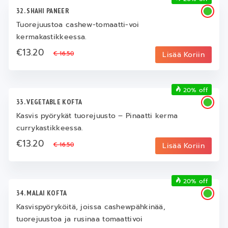
32. SHAHI PANEER
Tuorejuustoa cashew-tomaatti-voi
kermakastikkeessa.
€13.20
€ 16.50
Lisää Koriin
20% off
33. VEGETABLE KOFTA
Kasvis pyörykät tuorejuusto – Pinaatti kerma
currykastikkeessa.
€13.20
€ 16.50
Lisää Koriin
20% off
34. MALAI KOFTA
Kasvispyöryköitä, joissa cashewpähkinää,
tuorejuustoa ja rusinaa tomaattivoi