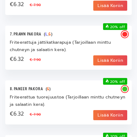
€6.32
€ 7.90
Lisää Koriin
20% off
7. PRAWN PAKORA
(
L
,
G
)
Friteerattuja jättikatkarapuja (Tarjoillaan minttu
chutneyn ja salaatin kera).
€6.32
€ 7.90
Lisää Koriin
20% off
8. PANEER PAKORA
(
G
)
Friteerattua tuorejuustoa (Tarjoillaan minttu chutneyn
ja salaatin kera).
€6.32
€ 7.90
Lisää Koriin
20% off