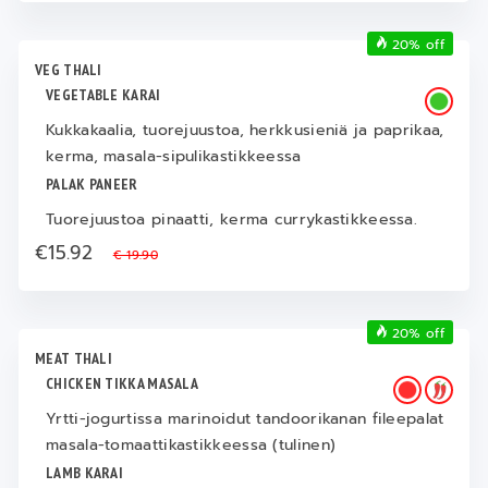
20% off
VEG THALI
VEGETABLE KARAI
Kukkakaalia, tuorejuustoa, herkkusieniä ja paprikaa,
kerma, masala-sipulikastikkeessa
PALAK PANEER
Tuorejuustoa pinaatti, kerma currykastikkeessa.
€15.92
€ 19.90
20% off
MEAT THALI
CHICKEN TIKKA MASALA
Yrtti-jogurtissa marinoidut tandoorikanan fileepalat
masala-tomaattikastikkeessa (tulinen)
LAMB KARAI