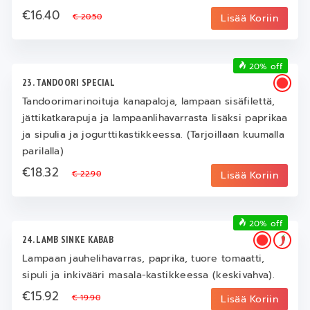
€16.40
€ 20.50
Lisää Koriin
20% off
23. TANDOORI SPECIAL
Tandoorimarinoituja kanapaloja, lampaan sisäfilettä,
jättikatkarapuja ja lampaanlihavarrasta lisäksi paprikaa
ja sipulia ja jogurttikastikkeessa. (Tarjoillaan kuumalla
parilalla)
€18.32
€ 22.90
Lisää Koriin
20% off
24. LAMB SINKE KABAB
Lampaan jauhelihavarras, paprika, tuore tomaatti,
sipuli ja inkivääri masala-kastikkeessa (keskivahva).
€15.92
€ 19.90
Lisää Koriin