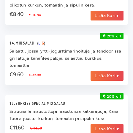
pilkotun kurkun, tomaatin ja sipulin kera.
€8.40
€ 10.50
Lisää Koriin
20% off
14. MIX SALAD
(
L
,
G
)
Salaatti, jossa yrtti-jogurttimarinoituja ja tandoorissa
grillattuja kanafileepaloja, salaattia, kurkkua,
tomaattia
€9.60
€ 12.00
Lisää Koriin
20% off
15. SUNRISE SPECIAL MIX SALAD
Sitruunalla maustettuja mausteisia katkarapuja, Kana
Tuore juusto, kurkun, tomaatin ja sipulin kera.
€11.60
€ 14.50
Lisää Koriin