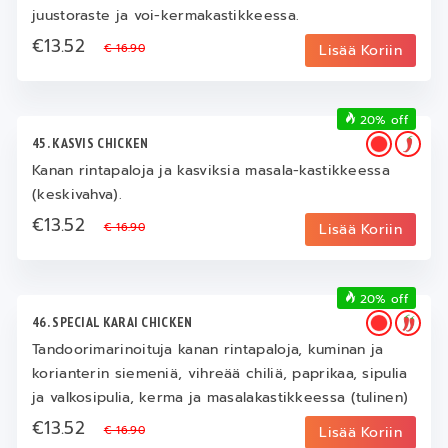
juustoraste ja voi-kermakastikkeessa.
€13.52
€ 16.90
Lisää Koriin
20% off
45. KASVIS CHICKEN
Kanan rintapaloja ja kasviksia masala-kastikkeessa
(keskivahva).
€13.52
€ 16.90
Lisää Koriin
20% off
46. SPECIAL KARAI CHICKEN
Tandoorimarinoituja kanan rintapaloja, kuminan ja
korianterin siemeniä, vihreää chiliä, paprikaa, sipulia
ja valkosipulia, kerma ja masalakastikkeessa (tulinen)
€13.52
€ 16.90
Lisää Koriin