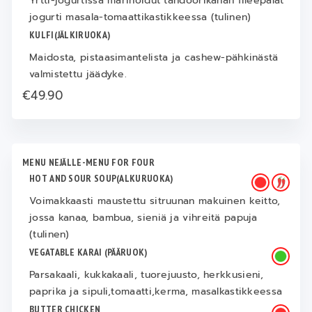
Yrtti-jogurtissa marinoidut tandoorikanan fileepalat
jogurti masala-tomaattikastikkeessa (tulinen)
KULFI(JÄLKIRUOKA)
Maidosta, pistaasimantelista ja cashew-pähkinästä
valmistettu jäädyke.
€49.90
MENU NEJÄLLE-MENU FOR FOUR
HOT AND SOUR SOUP(ALKURUOKA)
Voimakkaasti maustettu sitruunan makuinen keitto,
jossa kanaa, bambua, sieniä ja vihreitä papuja
(tulinen)
VEGATABLE KARAI (PÄÄRUOK)
Parsakaali, kukkakaali, tuorejuusto, herkkusieni,
paprika ja sipuli,tomaatti,kerma, masalkastikkeessa
BUTTER CHICKEN