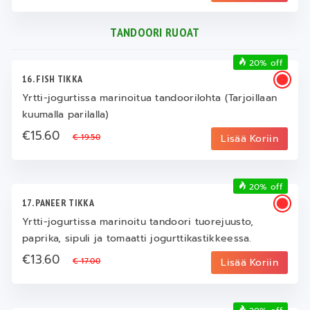
TANDOORI RUOAT
20% off
16. FISH TIKKA
Yrtti-jogurtissa marinoitua tandoorilohta (Tarjoillaan
kuumalla parilalla)
€15.60
€ 19.50
Lisää Koriin
20% off
17. PANEER TIKKA
Yrtti-jogurtissa marinoitu tandoori tuorejuusto,
paprika, sipuli ja tomaatti jogurttikastikkeessa.
€13.60
€ 17.00
Lisää Koriin