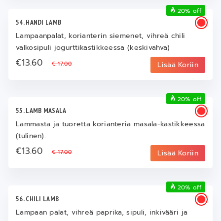
20% off
54. HANDI LAMB
Lampaanpalat, korianterin siemenet, vihreä chili
valkosipuli jogurttikastikkeessa (keskivahva)
€13.60
€ 17.00
Lisää Koriin
20% off
55. LAMB MASALA
Lammasta ja tuoretta korianteria masala-kastikkeessa
(tulinen).
€13.60
€ 17.00
Lisää Koriin
20% off
56. CHILI LAMB
Lampaan palat, vihreä paprika, sipuli, inkivääri ja