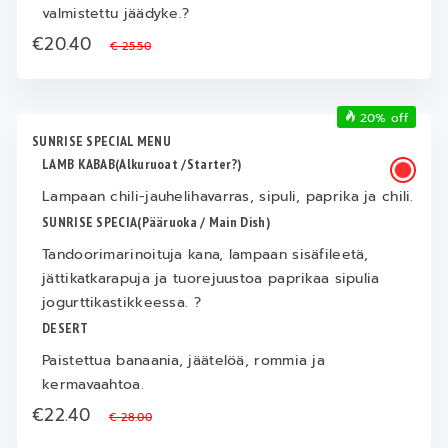
valmistettu jäädyke.?
€20.40
€ 25.50
20% off
SUNRISE SPECIAL MENU
LAMB KABAB(Alkuruoat /Starter?)
Lampaan chili-jauhelihavarras, sipuli, paprika ja chili.
SUNRISE SPECIA(Pääruoka / Main Dish)
Tandoorimarinoituja kana, lampaan sisäfileetä,
jättikatkarapuja ja tuorejuustoa paprikaa sipulia
jogurttikastikkeessa. ?
DESERT
Paistettua banaania, jäätelöä, rommia ja
kermavaahtoa.
€22.40
€ 28.00