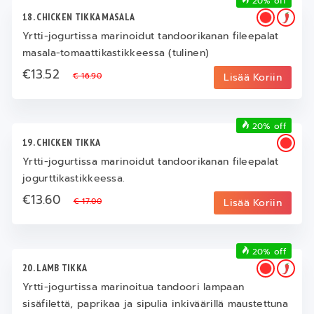
20% off
18. CHICKEN TIKKA MASALA
Yrtti-jogurtissa marinoidut tandoorikanan fileepalat
masala-tomaattikastikkeessa (tulinen)
€13.52
€ 16.90
Lisää Koriin
20% off
19. CHICKEN TIKKA
Yrtti-jogurtissa marinoidut tandoorikanan fileepalat
jogurttikastikkeessa.
€13.60
€ 17.00
Lisää Koriin
20% off
20. LAMB TIKKA
Yrtti-jogurtissa marinoitua tandoori lampaan
sisäfilettä, paprikaa ja sipulia inkiväärillä maustettuna