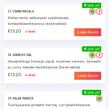
20% off
27. CHANA MASALA
Kikherneitä valkosipuli sipulimasala
tomaattikastikkeessa (keskivahva).
€13.20
€ 16.50
Lisää Koriin
20% off
28. JHANEKO DAL
Haudutettuja linssejä sipuli, kuminan siemen, tomaatti
ja curry masala-kastikkeessa (keskivahva).
€13.20
€ 16.50
Lisää Koriin
20% off
29. PALAK PANEER
Tuorejuustoa pinaatti-kerma, currykastikkeessa.