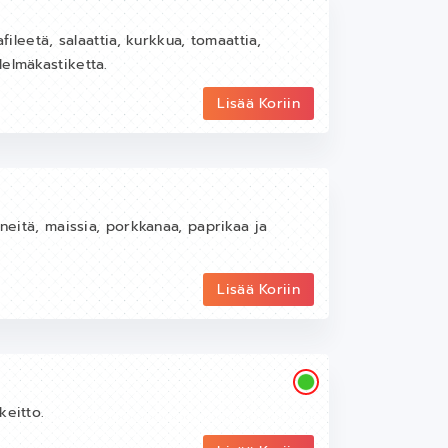
fileetä, salaattia, kurkkua, tomaattia,
elmäkastiketta.
Lisää Koriin
rneitä, maissia, porkkanaa, paprikaa ja
Lisää Koriin
keitto.