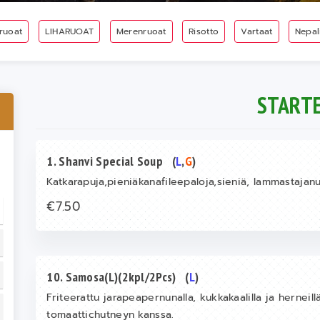
ruoat
LIHARUOAT
Merenruoat
Risotto
Vartaat
Nepal
START
1. Shanvi Special Soup
(
L
,
G
)
Katkarapuja,pieniäkanafileepaloja,sieniä, lammastajan
€7.50
10. Samosa(L)(2kpl/2Pcs)
(
L
)
Friteerattu jarapeapernunalla, kukkakaalilla ja herneillä
tomaattichutneyn kanssa.