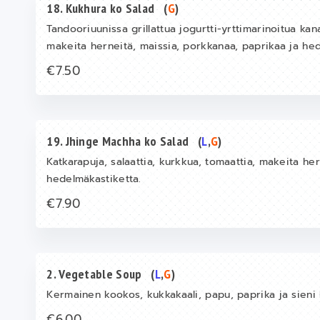
18. Kukhura ko Salad
(
G
)
Tandooriuunissa grillattua jogurtti-yrttimarinoitua kana
makeita herneitä, maissia, porkkanaa, paprikaa ja hed
€7.50
19. Jhinge Machha ko Salad
(
L
,
G
)
Katkarapuja, salaattia, kurkkua, tomaattia, makeita he
hedelmäkastiketta.
€7.90
2. Vegetable Soup
(
L
,
G
)
Kermainen kookos, kukkakaali, papu, paprika ja sieni 
€6.00