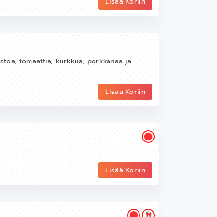
Lisää Koriin
ustoa, tomaattia, kurkkua, porkkanaa ja
Lisää Koriin
Lisää Koriin