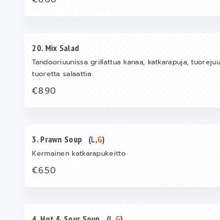
20. Mix Salad
Tandooriuunissa grillattua kanaa, katkarapuja, tuoreju
tuoretta salaattia.
€8.90
3. Prawn Soup
(
L
,
G
)
Kermainen katkarapukeitto
€6.50
4. Hot & Sour Soup
(
L
,
G
)