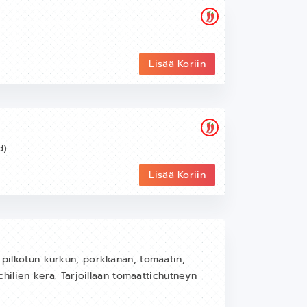
Lisää Koriin
).
Lisää Koriin
a pilkotun kurkun, porkkanan, tomaatin,
 chilien kera. Tarjoillaan tomaattichutneyn