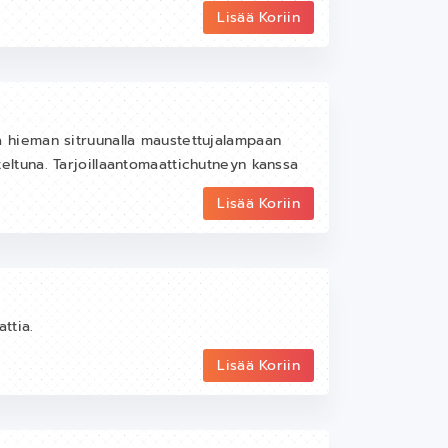
Lisää Koriin
 ja hieman sitruunalla maustettujalampaan
steltuna. Tarjoillaantomaattichutneyn kanssa
Lisää Koriin
ttia.
Lisää Koriin