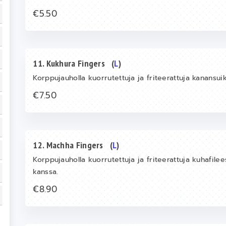
€5.50
11. Kukhura Fingers
(
L
)
Korppujauholla kuorrutettuja ja friteerattuja kanansui
€7.50
12. Machha Fingers
(
L
)
Korppujauholla kuorrutettuja ja friteerattuja kuhafilee
kanssa.
€8.90