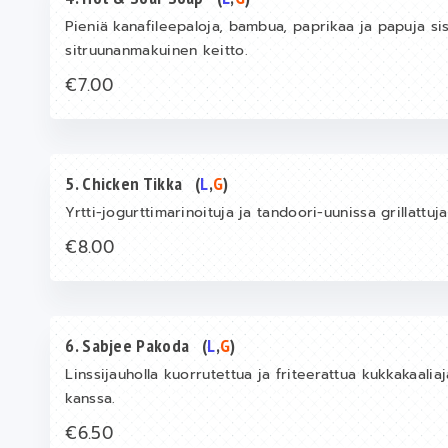
Pieniä kanafileepaloja, bambua, paprikaa ja papuja sis
sitruunanmakuinen keitto.
€7.00
5. Chicken Tikka
(
L
,
G
)
Yrtti-jogurttimarinoituja ja tandoori-uunissa grillattuj
€8.00
6. Sabjee Pakoda
(
L
,
G
)
Linssijauholla kuorrutettua ja friteerattua kukkakaalia
kanssa.
€6.50