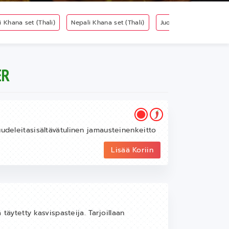
i Khana set (Thali)
Nepali Khana set (Thali)
Juomat
LISUKKEE
ER
uudeleitasisältävätulinen jamausteinenkeitto
Lisää Koriin
 täytetty kasvispasteija. Tarjoillaan