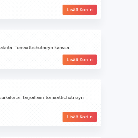
Lisää Koriin
kaleita. Tomaattichutneyn kanssa.
Lisää Koriin
suikaleita. Tarjoillaan tomaattichutneyn
Lisää Koriin