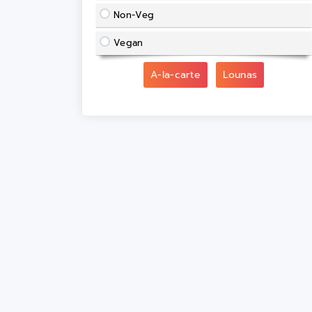
Non-Veg
Vegan
A-la-carte
Lounas