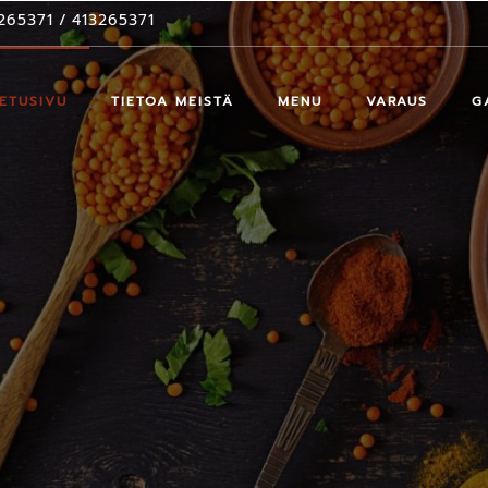
265371
/
413265371
ETUSIVU
TIETOA MEISTÄ
MENU
VARAUS
G