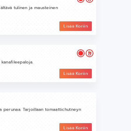
ältävä tulinen ja mausteinen
Lisää Koriin
a kanafileepaloja.
Lisää Koriin
ja perunaa. Tarjoillaan tomaattichutneyn
Lisää Koriin