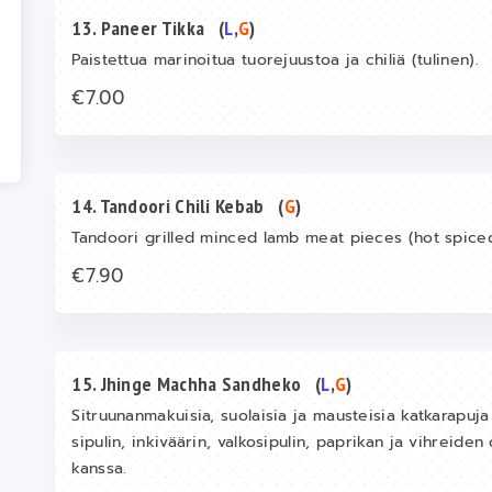
13. Paneer Tikka
(
L
,
G
)
Paistettua marinoitua tuorejuustoa ja chiliä (tulinen).
€7.00
14. Tandoori Chili Kebab
(
G
)
Tandoori grilled minced lamb meat pieces (hot spiced
€7.90
15. Jhinge Machha Sandheko
(
L
,
G
)
Sitruunanmakuisia, suolaisia ja mausteisia katkarapuj
sipulin, inkiväärin, valkosipulin, paprikan ja vihreiden
kanssa.