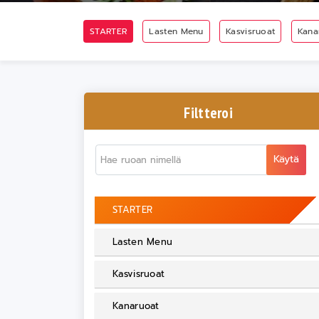
STARTER
Lasten Menu
Kasvisruoat
Kana
Filtteroi
Käytä
STARTER
Lasten Menu
Kasvisruoat
Kanaruoat