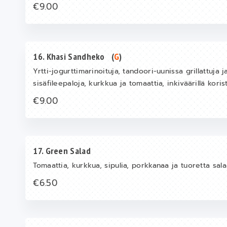
€9.00
16. Khasi Sandheko
(
G
)
Yrtti-jogurttimarinoituja, tandoori-uunissa grillattuja
sisäfileepaloja, kurkkua ja tomaattia, inkiväärillä kori
€9.00
17. Green Salad
Tomaattia, kurkkua, sipulia, porkkanaa ja tuoretta salaa
€6.50