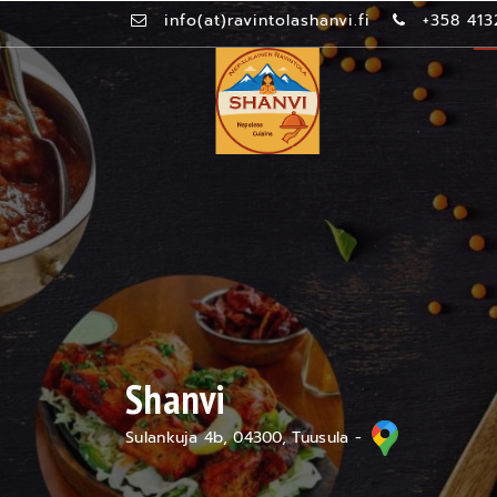
info(at)ravintolashanvi.fi
+358 413
Shanvi
Sulankuja 4b, 04300, Tuusula -