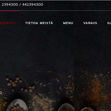
 2394300
/
442394300
ETUSIVU
TIETOA MEISTÄ
MENU
VARAUS
G
0,