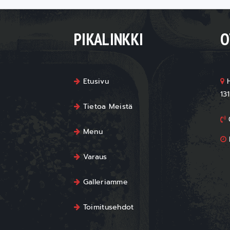
PIKALINKKI
O
Etusivu
H
13
Tietoa Meistä
Menu
Varaus
Galleriamme
Toimitusehdot