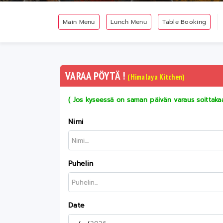
Main Menu
Lunch Menu
Table Booking
VARAA PÖYTÄ !
(Himalaya Kitchen)
( Jos kyseessä on saman päivän varaus soittakaa 
Nimi
Puhelin
Date