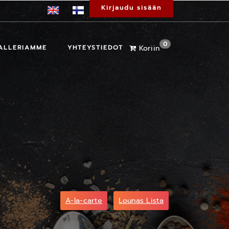
Kirjaudu sisään
0
ALLERIAMME
YHTEYSTIEDOT
Koriin
A-la-carte
Lounas Lista