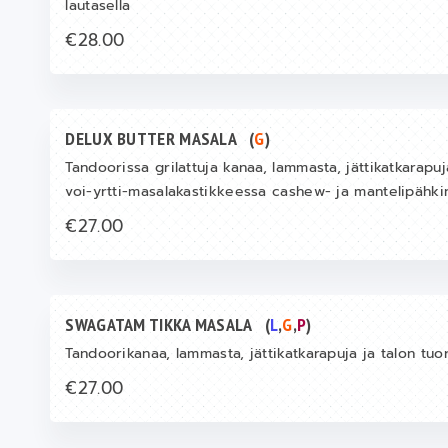
lautasella
€28.00
DELUX BUTTER MASALA
(
G
)
Tandoorissa grilattuja kanaa, lammasta, jättikatkarapu
voi-yrtti-masalakastikkeessa cashew- ja mantelipähkin
€27.00
SWAGATAM TIKKA MASALA
(
L
,
G
,
P
)
Tandoorikanaa, lammasta, jättikatkarapuja ja talon tuo
€27.00