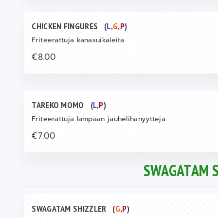
CHICKEN FINGURES
(
L
,
G
,
P
)
Friteerattuja kanasuikaleita
€8.00
TAREKO MOMO
(
L
,
P
)
Friteerattuja lampaan jauhelihanyyttejä.
€7.00
SWAGATAM S
SWAGATAM SHIZZLER
(
G
,
P
)