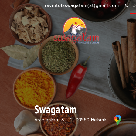
ravintolaswagatam(at)gmail.com
Swagatam
Arabiankatu 8 LT2, 00560 Helsinki -