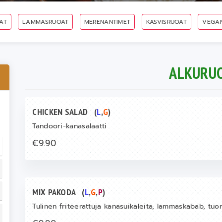
AT
LAMMASRUOAT
MERENANTIMET
KASVISRUOAT
VEGA
ALKURU
CHICKEN SALAD
(
L
,
G
)
Tandoori-kanasalaatti
€9.90
MIX PAKODA
(
L
,
G
,
P
)
Tulinen friteerattuja kanasuikaleita, lammaskabab, tuo