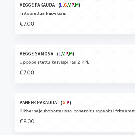
VEGGE PAKAUDA
(
L
,
G
,
V
,
P
,
M
)
Friteerattua kasviksia.
€7.00
VEGGE SAMOSA
(
L
,
V
,
P
,
M
)
Uppopaistettu kasvispiiras 2 KPL
€7.00
PANEER PAKAUDA
(
G
,
P
)
Kikhernejauhobatterissa paneroitu rapeaksi friteerat
€8.00