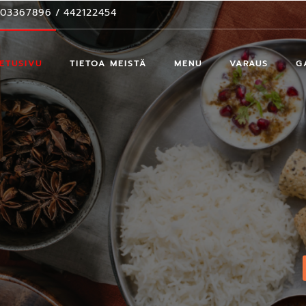
503367896
/
442122454
ETUSIVU
TIETOA MEISTÄ
MENU
VARAUS
G