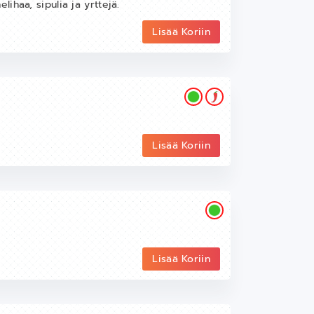
ihaa, sipulia ja yrttejä.
Lisää Koriin
Lisää Koriin
Lisää Koriin