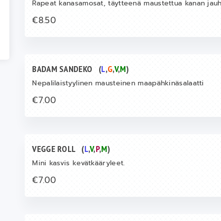
Rapeat kanasamosat, täytteenä maustettua kanan jauhel
€8.50
BADAM SANDEKO
(
L
,
G
,
V
,
M
)
Nepalilaistyylinen mausteinen maapähkinäsalaatti
€7.00
VEGGE ROLL
(
L
,
V
,
P
,
M
)
Mini kasvis kevätkääryleet.
€7.00