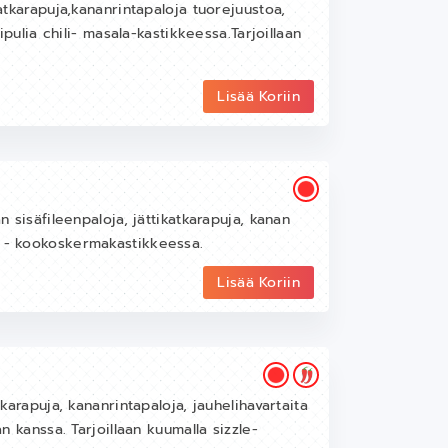
katkarapuja,kananrintapaloja tuorejuustoa,
sipulia chili- masala-kastikkeessa.Tarjoillaan
Lisää Koriin
n sisäfileenpaloja, jättikatkarapuja, kanan
a - kookoskermakastikkeessa.
Lisää Koriin
tkarapuja, kananrintapaloja, jauhelihavartaita
an kanssa. Tarjoillaan kuumalla sizzle-