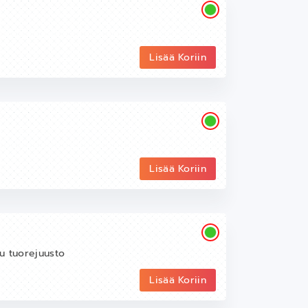
Lisää Koriin
Lisää Koriin
tu tuorejuusto
Lisää Koriin