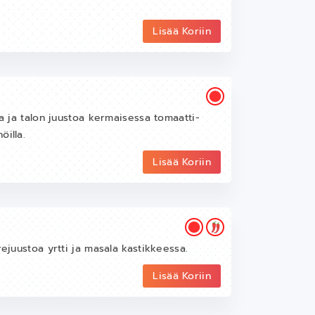
Lisää Koriin
ja ja talon juustoa kermaisessa tomaatti-
öilla.
Lisää Koriin
rejuustoa yrtti ja masala kastikkeessa.
Lisää Koriin