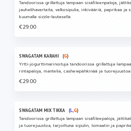
Tandoorissa grillattuja lampaan sisäfileenpaloja, jätti
jauhelihavartaita, valkosipulia, inkivääriä, paprikaa ja 
kuumalla sizzle-lautasella.
€29.00
SWAGATAM KARAHI
(
G
)
Yrtti-jogurttimarinoituja tandoorissa grillattuja lampaa
rintapaloja, mantelia, cashewpähkinää ja tuorejuusto
€29.00
SWAGATAM MIX TIKKA
(
L
,
G
)
Tandoorissa grillattuja lampaan sisäfileepaloja, jättika
ja tuorejuustoa, tarjoiltuna sipulin, tomaatin ja paprik