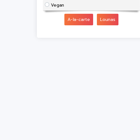
Vegan
A-la-carte
Lounas