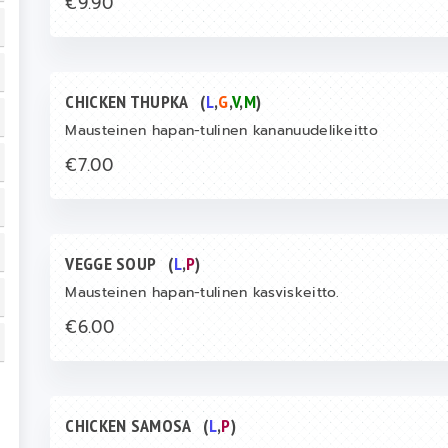
€9.90
CHICKEN THUPKA
(
L
,
G
,
V
,
M
)
Mausteinen hapan-tulinen kananuudelikeitto
€7.00
VEGGE SOUP
(
L
,
P
)
Mausteinen hapan-tulinen kasviskeitto.
€6.00
CHICKEN SAMOSA
(
L
,
P
)