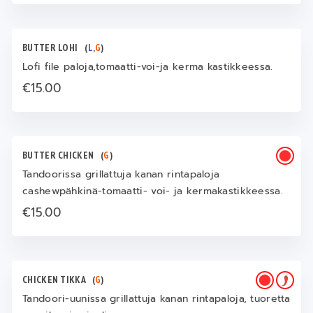
BUTTER LOHI
(
L
,
G
)
Lofi file paloja,tomaatti-voi-ja kerma kastikkeessa.
€15.00
BUTTER CHICKEN
(
G
)
Tandoorissa grillattuja kanan rintapaloja
cashewpähkinä-tomaatti- voi- ja kermakastikkeessa.
€15.00
CHICKEN TIKKA
(
G
)
Tandoori-uunissa grillattuja kanan rintapaloja, tuoretta