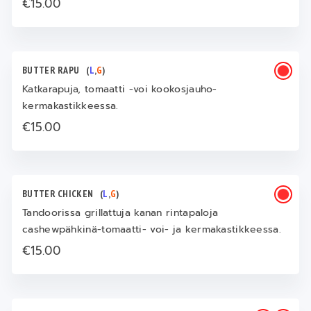
€15.00
BUTTER RAPU
(
L
,
G
)
Katkarapuja, tomaatti -voi kookosjauho-
kermakastikkeessa.
€15.00
BUTTER CHICKEN
(
L
,
G
)
Tandoorissa grillattuja kanan rintapaloja
cashewpähkinä-tomaatti- voi- ja kermakastikkeessa.
€15.00