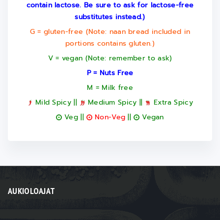
contain lactose. Be sure to ask for lactose-free
substitutes instead.)
G = gluten-free (Note: naan bread included in
portions contains gluten.)
V = vegan (Note: remember to ask)
P = Nuts Free
M = Milk free
Mild Spicy ||
Medium Spicy ||
Extra Spicy
Veg ||
Non-Veg
||
Vegan
AUKIOLOAJAT