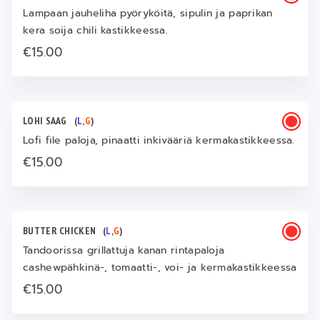
Lampaan jauheliha pyöryköitä, sipulin ja paprikan
kera soija chili kastikkeessa.
€15.00
LOHI SAAG
(
L
,
G
)
Lofi file paloja, pinaatti inkivääriä kermakastikkeessa.
€15.00
BUTTER CHICKEN
(
L
,
G
)
Tandoorissa grillattuja kanan rintapaloja
cashewpähkinä-, tomaatti-, voi- ja kermakastikkeessa
€15.00