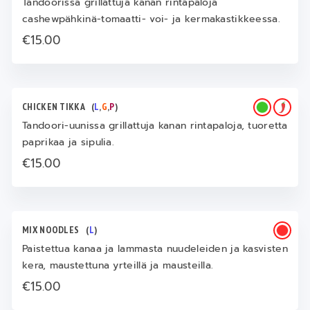
Tandoorissa grillattuja kanan rintapaloja
cashewpähkinä-tomaatti- voi- ja kermakastikkeessa.
€15.00
CHICKEN TIKKA
(
L
,
G
,
P
)
Tandoori-uunissa grillattuja kanan rintapaloja, tuoretta
paprikaa ja sipulia.
€15.00
MIX NOODLES
(
L
)
Paistettua kanaa ja lammasta nuudeleiden ja kasvisten
kera, maustettuna yrteillä ja mausteilla.
€15.00