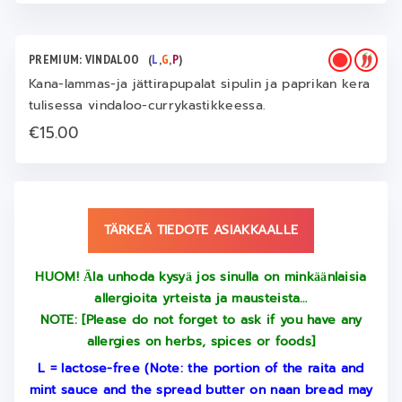
PREMIUM: VINDALOO
(
L
,
G
,
P
)
Kana-lammas-ja jättirapupalat sipulin ja paprikan kera
tulisessa vindaloo-currykastikkeessa.
€15.00
TÄRKEÄ TIEDOTE ASIAKKAALLE
HUOM! Ӓla unhoda kysyӓ jos sinulla on minkӓӓnlaisia
allergioita yrteista ja mausteista…
NOTE: [Please do not forget to ask if you have any
allergies on herbs, spices or foods]
L = lactose-free (Note: the portion of the raita and
mint sauce and the spread butter on naan bread may