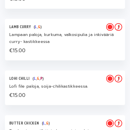
LAMB CURRY
(
L
,
G
)
Lampaan paloja, kurkuma, valkosipulia ja inkivääriä
curry- kastikkeessa
€15.00
LOHI CHILLI
(
L
,
G
,
P
)
Lofi file paloja, soija-chilikastikkeessa.
€15.00
BUTTER CHICKEN
(
L
,
G
)