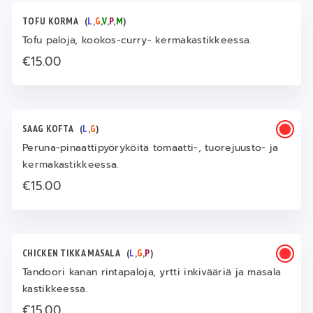
TOFU KORMA
(
L
,
G
,
V
,
P
,
M
)
Tofu paloja, kookos-curry- kermakastikkeessa.
€15.00
SAAG KOFTA
(
L
,
G
)
Peruna-pinaattipyöryköitä tomaatti-, tuorejuusto- ja
kermakastikkeessa.
€15.00
CHICKEN TIKKA MASALA
(
L
,
G
,
P
)
Tandoori kanan rintapaloja, yrtti inkivääriä ja masala
kastikkeessa.
€15.00