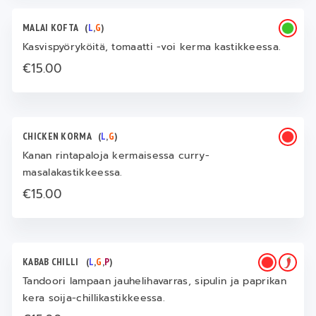
MALAI KOFTA
(
L
,
G
)
Kasvispyöryköitä, tomaatti -voi kerma kastikkeessa.
€15.00
CHICKEN KORMA
(
L
,
G
)
Kanan rintapaloja kermaisessa curry-
masalakastikkeessa.
€15.00
KABAB CHILLI
(
L
,
G
,
P
)
Tandoori lampaan jauhelihavarras, sipulin ja paprikan
kera soija-chillikastikkeessa.