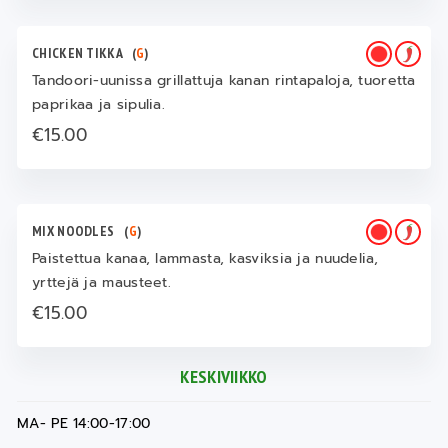
CHICKEN TIKKA
(
G
)
Tandoori-uunissa grillattuja kanan rintapaloja, tuoretta
paprikaa ja sipulia.
€15.00
MIX NOODLES
(
G
)
Paistettua kanaa, lammasta, kasviksia ja nuudelia,
yrttejä ja mausteet.
€15.00
KESKIVIIKKO
MA- PE 14:00-17:00