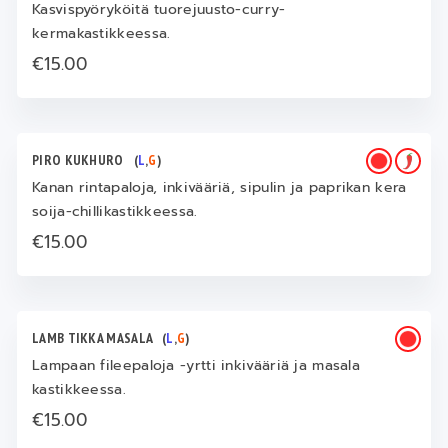
Kasvispyöryköitä tuorejuusto-curry-
kermakastikkeessa.
€15.00
PIRO KUKHURO
(
L
,
G
)
Kanan rintapaloja, inkivääriä, sipulin ja paprikan kera
soija-chillikastikkeessa.
€15.00
LAMB TIKKA MASALA
(
L
,
G
)
Lampaan fileepaloja -yrtti inkivääriä ja masala
kastikkeessa.
€15.00