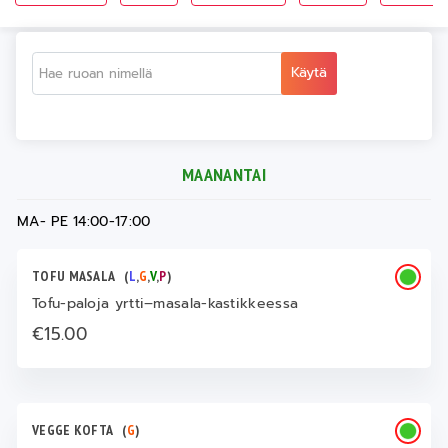
Käytä
MAANANTAI
MA- PE 14:00-17:00
TOFU MASALA
(
L
,
G
,
V
,
P
)
Tofu-paloja yrtti–masala-kastikkeessa
€15.00
VEGGE KOFTA
(
G
)