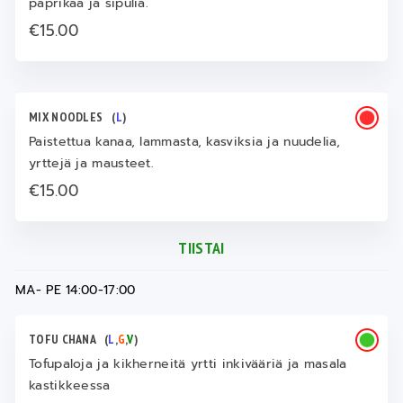
paprikaa ja sipulia.
€15.00
MIX NOODLES
(
L
)
Paistettua kanaa, lammasta, kasviksia ja nuudelia,
yrttejä ja mausteet.
€15.00
TIISTAI
MA- PE 14:00-17:00
TOFU CHANA
(
L
,
G
,
V
)
Tofupaloja ja kikherneitä yrtti inkivääriä ja masala
kastikkeessa