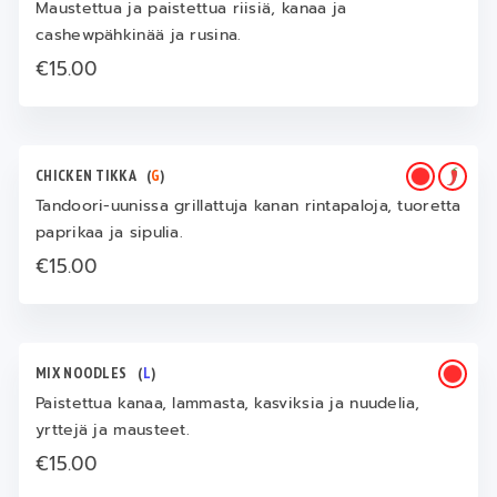
Maustettua ja paistettua riisiä, kanaa ja
cashewpähkinää ja rusina.
€15.00
CHICKEN TIKKA
(
G
)
Tandoori-uunissa grillattuja kanan rintapaloja, tuoretta
paprikaa ja sipulia.
€15.00
MIX NOODLES
(
L
)
Paistettua kanaa, lammasta, kasviksia ja nuudelia,
yrttejä ja mausteet.
€15.00