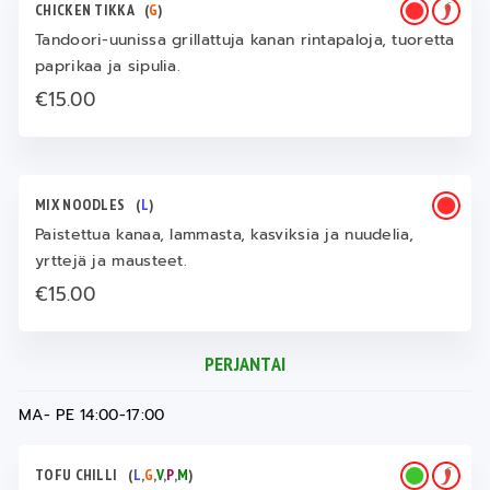
CHICKEN TIKKA
(
G
)
Tandoori-uunissa grillattuja kanan rintapaloja, tuoretta
paprikaa ja sipulia.
€15.00
MIX NOODLES
(
L
)
Paistettua kanaa, lammasta, kasviksia ja nuudelia,
yrttejä ja mausteet.
€15.00
PERJANTAI
MA- PE 14:00-17:00
TOFU CHILLI
(
L
,
G
,
V
,
P
,
M
)