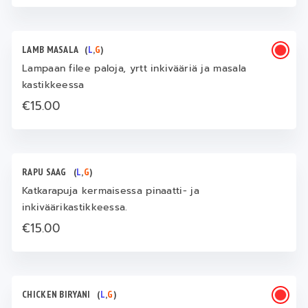
LAMB MASALA
(
L
,
G
)
Lampaan filee paloja, yrtt inkivääriä ja masala
kastikkeessa
€15.00
RAPU SAAG
(
L
,
G
)
Katkarapuja kermaisessa pinaatti- ja
inkiväärikastikkeessa.
€15.00
CHICKEN BIRYANI
(
L
,
G
)