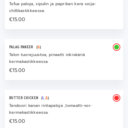
Tofua paloja, sipulin ja paprikan kera soija-
chillikastikkeessa.
€15.00
PALAG PANEER
(
G
)
Talon tuorejuustoa, pinaatti inkivääriä
kermakastikkeessa.
€15.00
BUTTER CHICKEN
(
L
,
G
)
Tandoori kanan rintapaloja ,tomaatti-voi-
kermakastikkeessa.
€15.00