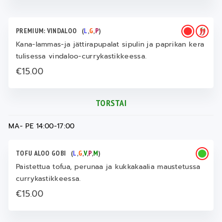
PREMIUM: VINDALOO
(
L
,
G
,
P
)
Kana-lammas-ja jättirapupalat sipulin ja paprikan kera
tulisessa vindaloo-currykastikkeessa.
€15.00
TORSTAI
MA- PE 14:00-17:00
TOFU ALOO GOBI
(
L
,
G
,
V
,
P
,
M
)
Paistettua tofua, perunaa ja kukkakaalia maustetussa
currykastikkeessa.
€15.00