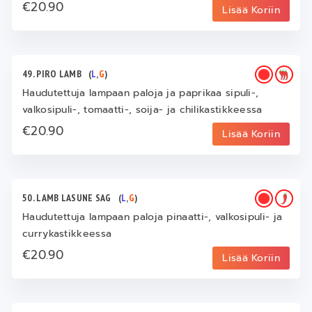
€20.90
Lisää Koriin
49. PIRO LAMB
(
L
,
G
)
Haudutettuja lampaan paloja ja paprikaa sipuli-,
valkosipuli-, tomaatti-, soija- ja chilikastikkeessa
€20.90
Lisää Koriin
50. LAMB LASUNE SAG
(
L
,
G
)
Haudutettuja lampaan paloja pinaatti-, valkosipuli- ja
currykastikkeessa
€20.90
Lisää Koriin