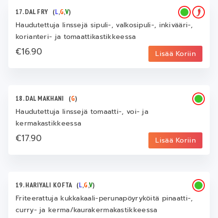
17. DAL FRY
(
L
,
G
,
V
)
Haudutettuja linssejä sipuli-, valkosipuli-, inkivääri-,
korianteri- ja tomaattikastikkeessa
€16.90
Lisää Koriin
18. DAL MAKHANI
(
G
)
Haudutettuja linssejä tomaatti-, voi- ja
kermakastikkeessa
€17.90
Lisää Koriin
19. HARIYALI KOFTA
(
L
,
G
,
V
)
Friteerattuja kukkakaali-perunapöyryköitä pinaatti-,
curry- ja kerma/kaurakermakastikkeessa