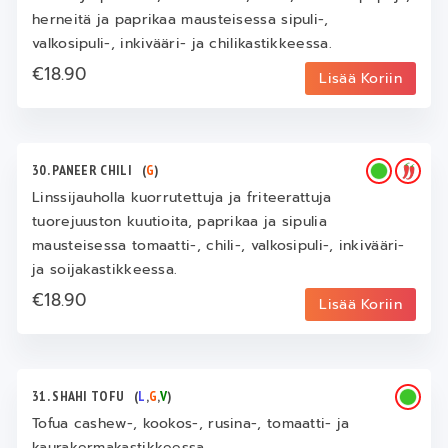
herneitä ja paprikaa mausteisessa sipuli-,
valkosipuli-, inkivääri- ja chilikastikkeessa.
€18.90
Lisää Koriin
30. PANEER CHILI
(
G
)
Linssijauholla kuorrutettuja ja friteerattuja
tuorejuuston kuutioita, paprikaa ja sipulia
mausteisessa tomaatti-, chili-, valkosipuli-, inkivääri-
ja soijakastikkeessa.
€18.90
Lisää Koriin
31. SHAHI TOFU
(
L
,
G
,
V
)
Tofua cashew-, kookos-, rusina-, tomaatti- ja
kaurakermakastikkeessa.