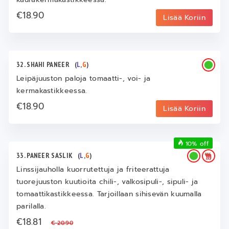
€18.90
Lisää Koriin
32. SHAHI PANEER
(
L
,
G
)
Leipäjuuston paloja tomaatti-, voi- ja
kermakastikkeessa.
€18.90
Lisää Koriin
10% off
33. PANEER SASLIK
(
L
,
G
)
Linssijauholla kuorrutettuja ja friteerattuja
tuorejuuston kuutioita chili-, valkosipuli-, sipuli- ja
tomaattikastikkeessa. Tarjoillaan sihisevän kuumalla
parilalla.
€18.81
€ 20.90