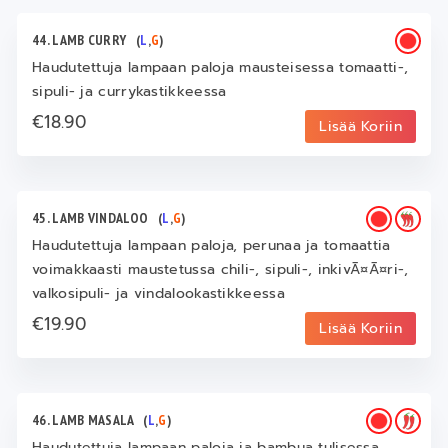
44. LAMB CURRY
(
L
,
G
)
Haudutettuja lampaan paloja mausteisessa tomaatti-,
sipuli- ja currykastikkeessa
€18.90
Lisää Koriin
45. LAMB VINDALOO
(
L
,
G
)
Haudutettuja lampaan paloja, perunaa ja tomaattia
voimakkaasti maustetussa chili-, sipuli-, inkivÃ¤Ã¤ri-,
valkosipuli- ja vindalookastikkeessa
€19.90
Lisää Koriin
46. LAMB MASALA
(
L
,
G
)
Haudutettuja lampaan paloja ja bambua tulisessa