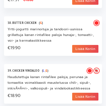
€ 19.90
Lisää Koriin
38. BUTTER CHICKEN
(
G
)
Yrtti-jogurtti marinoituja ja tandoori-uunissa
grillattuja kanan rintafilee paloja hunaja-, tomaatti-,
voi- ja kermakastikkeessa
€19.90
Lisää Koriin
39. CHICKEN VINDALOO
(
L
,
G
)
Haudutettuja kanan rintafilee paloja, perunaa ja
tomaattia voimakkaasti maustetussa chili-, sipuli-,
inkivÃ¤Ã¤ri-, valkosipuli- ja vindalookastikkeessa
€18.90
Lisää Koriin