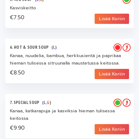
Kasviskeitto
€7.50
Lisää Koriin
6. HOT & SOUR SOUP
(
L
)
Kanaa, nuudelia, bambua, herkkusientä ja paprikaa
hieman tulisessa sitruunalla maustetussa keitossa.
€8.50
Lisää Koriin
7. SPECIAL SOUP
(
L
,
G
)
Kanaa, katkarapuja ja kasviksia hieman tulisessa
keitossa.
€9.90
Lisää Koriin