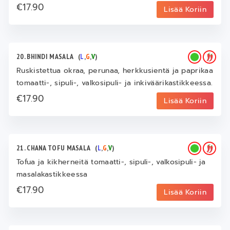
€17.90
Lisää Koriin
20. BHINDI MASALA
(
L
,
G
,
V
)
Ruskistettua okraa, perunaa, herkkusientä ja paprikaa
tomaatti-, sipuli-, valkosipuli- ja inkiväärikastikkeessa.
€17.90
Lisää Koriin
21. CHANA TOFU MASALA
(
L
,
G
,
V
)
Tofua ja kikherneitä tomaatti-, sipuli-, valkosipuli- ja
masalakastikkeessa
€17.90
Lisää Koriin