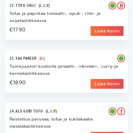
22. TOFU CHILI
(
L
,
G
,
V
)
Tofua ja paprikaa tomaatti-, sipuli-, chili- ja
soijakastikkeessa
€17.90
Lisää Koriin
23. SAG PANEER
(
G
)
Tuorejuuston kuutioita pinaatti-, inkivääri-, curry-ja
kermakastikkeessa.
€18.90
Lisää Koriin
24. ALU GOBI TOFU
(
L
,
G
,
V
)
Paistettua perunaa, tofua ja kukkakaalia
masalakastikkeessa