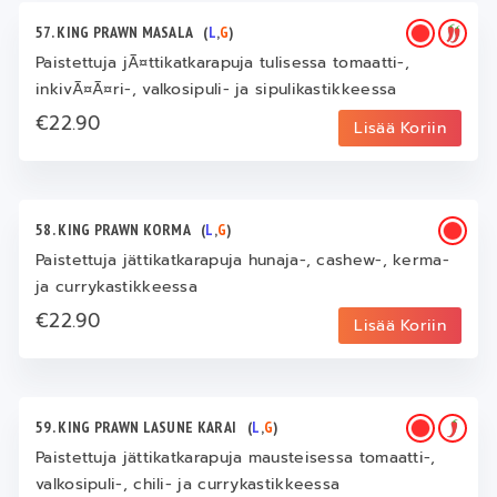
57. KING PRAWN MASALA
(
L
,
G
)
Paistettuja jÃ¤ttikatkarapuja tulisessa tomaatti-,
inkivÃ¤Ã¤ri-, valkosipuli- ja sipulikastikkeessa
€22.90
Lisää Koriin
58. KING PRAWN KORMA
(
L
,
G
)
Paistettuja jättikatkarapuja hunaja-, cashew-, kerma-
ja currykastikkeessa
€22.90
Lisää Koriin
59. KING PRAWN LASUNE KARAI
(
L
,
G
)
Paistettuja jättikatkarapuja mausteisessa tomaatti-,
valkosipuli-, chili- ja currykastikkeessa