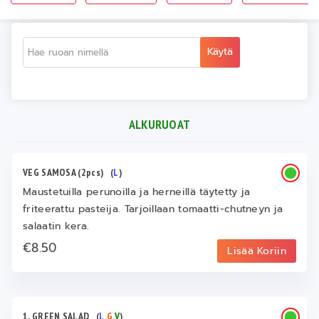
Käytä
ALKURUOAT
VEG SAMOSA (2pcs)
(
L
)
Maustetuilla perunoilla ja herneillä täytetty ja
friteerattu pasteija. Tarjoillaan tomaatti-chutneyn ja
salaatin kera.
€8.50
Lisää Koriin
1. GREEN SALAD
(
L
,
G
,
V
)