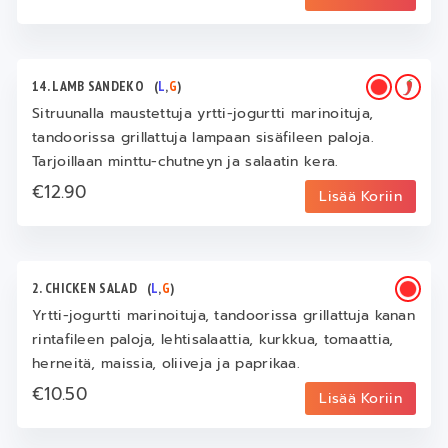
14. LAMB SANDEKO
(
L
,
G
)
Sitruunalla maustettuja yrtti-jogurtti marinoituja,
tandoorissa grillattuja lampaan sisäfileen paloja.
Tarjoillaan minttu-chutneyn ja salaatin kera.
€12.90
Lisää Koriin
2. CHICKEN SALAD
(
L
,
G
)
Yrtti-jogurtti marinoituja, tandoorissa grillattuja kanan
rintafileen paloja, lehtisalaattia, kurkkua, tomaattia,
herneitä, maissia, oliiveja ja paprikaa.
€10.50
Lisää Koriin