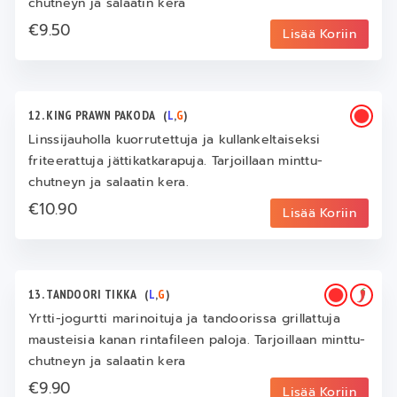
chutneyn ja salaatin kera
€9.50
Lisää Koriin
12. KING PRAWN PAKODA
(
L
,
G
)
Linssijauholla kuorrutettuja ja kullankeltaiseksi
friteerattuja jättikatkarapuja. Tarjoillaan minttu-
chutneyn ja salaatin kera.
€10.90
Lisää Koriin
13. TANDOORI TIKKA
(
L
,
G
)
Yrtti-jogurtti marinoituja ja tandoorissa grillattuja
mausteisia kanan rintafileen paloja. Tarjoillaan minttu-
chutneyn ja salaatin kera
€9.90
Lisää Koriin