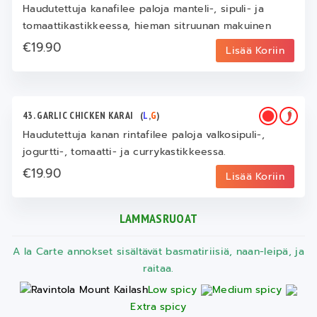
Haudutettuja kanafilee paloja manteli-, sipuli- ja
tomaattikastikkeessa, hieman sitruunan makuinen
€19.90
Lisää Koriin
43. GARLIC CHICKEN KARAI
(
L
,
G
)
Haudutettuja kanan rintafilee paloja valkosipuli-,
jogurtti-, tomaatti- ja currykastikkeessa.
€19.90
Lisää Koriin
LAMMASRUOAT
A la Carte annokset sisältävät basmatiriisiä, naan-leipä, ja
raitaa.
Low spicy
Medium spicy
Extra spicy