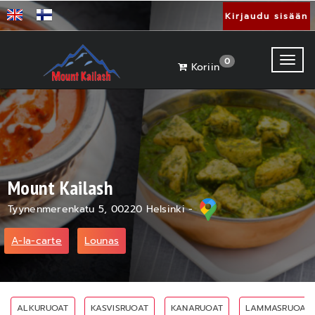
Kirjaudu sisään
Toggl
0
Koriin
Mount Kailash
Tyynenmerenkatu 5, 00220 Helsinki -
A-la-carte
Lounas
ALKURUOAT
KASVISRUOAT
KANARUOAT
LAMMASRUOAT