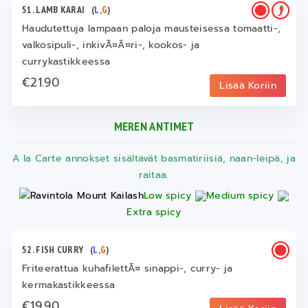
51. LAMB KARAI
(
L
,
G
)
Haudutettuja lampaan paloja mausteisessa tomaatti-,
valkosipuli-, inkivÃ¤Ã¤ri-, kookos- ja
currykastikkeessa
€21.90
Lisää Koriin
MEREN ANTIMET
A la Carte annokset sisältävät basmatiriisiä, naan-leipä, ja
raitaa.
Low spicy
Medium spicy
Extra spicy
52. FISH CURRY
(
L
,
G
)
Friteerattua kuhafilettÃ¤ sinappi-, curry- ja
kermakastikkeessa
€19.90