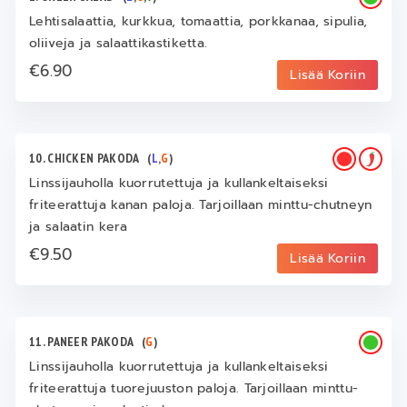
Lehtisalaattia, kurkkua, tomaattia, porkkanaa, sipulia,
oliiveja ja salaattikastiketta.
€6.90
Lisää Koriin
10. CHICKEN PAKODA
(
L
,
G
)
Linssijauholla kuorrutettuja ja kullankeltaiseksi
friteerattuja kanan paloja. Tarjoillaan minttu-chutneyn
ja salaatin kera
€9.50
Lisää Koriin
11. PANEER PAKODA
(
G
)
Linssijauholla kuorrutettuja ja kullankeltaiseksi
friteerattuja tuorejuuston paloja. Tarjoillaan minttu-