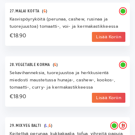
27. MALAI KOFTA
(
G
)
Kasvispöyryköitä (perunaa, cashew, rusinaa ja
tuorejuustoa) tomaatti-, voi- ja kermakastikkeessa
€18.90
Lisää Koriin
28. VEGETABLE KORMA
(
G
)
Sekavihanneksia, tuorejuustoa ja herkkusientä
miedosti maustetussa hunaja-, cashew-, kookos-,
tomaatti-, curry- ja kermakastikkeessa
€18.90
Lisää Koriin
29. MIX VEG BALTI
(
L
,
G
)
Keitettyä perunaa, kukkakaalia, tofua, vihreitä papuja,