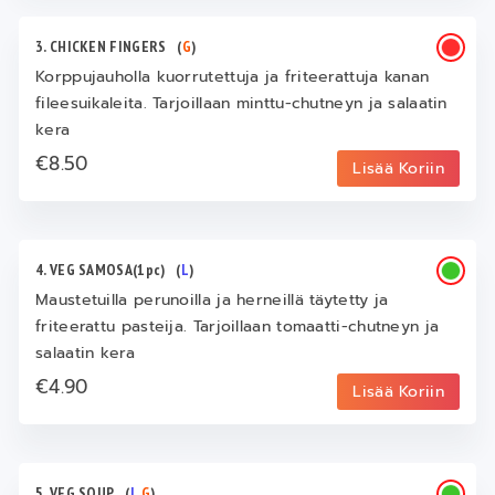
3. CHICKEN FINGERS
(
G
)
Korppujauholla kuorrutettuja ja friteerattuja kanan
fileesuikaleita. Tarjoillaan minttu-chutneyn ja salaatin
kera
€8.50
Lisää Koriin
4. VEG SAMOSA(1pc)
(
L
)
Maustetuilla perunoilla ja herneillä täytetty ja
friteerattu pasteija. Tarjoillaan tomaatti-chutneyn ja
salaatin kera
€4.90
Lisää Koriin
5. VEG SOUP
(
L
,
G
)