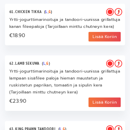
61. CHICKEN TIKKA
(
L
,
G
)
Yrtti-jogurttimarinoituja ja tandoori-uunissa grillattuja
kanan fileepaloja (Tarjoillaan minttu chutneyn kera)
€18.90
Lisää Koriin
62. LAMB SEKUWA
(
L
,
G
)
Yrtti-jogurttimarinoituja ja tandoori-uunissa grillattuja
lampaan sisäfilee paloja hieman maustetun ja
ruskistetun paprikan, tomaatin ja sipulin kera
(Tarjoillaan minttu chutneyn kera)
€23.90
Lisää Koriin
63. KING PRAWN TANDOORI
(
L
,
G
)