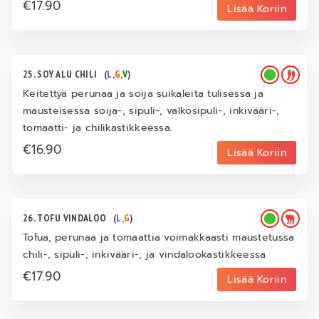
€17.90
Lisää Koriin
25. SOY ALU CHILI
(
L
,
G
,
V
)
Keitettyä perunaa ja soija suikaleita tulisessa ja
mausteisessa soija-, sipuli-, valkosipuli-, inkivääri-,
tomaatti- ja chilikastikkeessa.
€16.90
Lisää Koriin
26. TOFU VINDALOO
(
L
,
G
)
Tofua, perunaa ja tomaattia voimakkaasti maustetussa
chili-, sipuli-, inkivääri-, ja vindalookastikkeessa
€17.90
Lisää Koriin