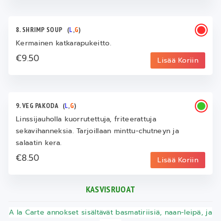
8. SHRIMP SOUP
(
L
,
G
)
Kermainen katkarapukeitto.
€9.50
Lisää Koriin
9. VEG PAKODA
(
L
,
G
)
Linssijauholla kuorrutettuja, friteerattuja
sekavihanneksia. Tarjoillaan minttu-chutneyn ja
salaatin kera.
€8.50
Lisää Koriin
KASVISRUOAT
A la Carte annokset sisältävät basmatiriisiä, naan-leipä, ja