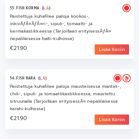
55. FISH KORMA
(
L
,
G
)
Paistettuja kuhafilee paloja kookos-,
inkivÃƒÂ¤ÃƒÂ¤ri-, sipuli-, tomaatti- ja
kermakastikkeessa (Tarjoillaan erityisessÃƒÂ¤
nepalilaisessa balti-kulhossa)
€21.90
Lisää Koriin
56. FISH RARA
(
L
,
G
)
Paistettuja kuhafilee paloja mausteisessa manteli-,
chili-, sipuli- ja tomaattikastikkeessa, maustettu
sitruunalla (Tarjoillaan erityisessÃ¤ nepalilaisessa
karahi-kulhossa)
€21.90
Lisää Koriin