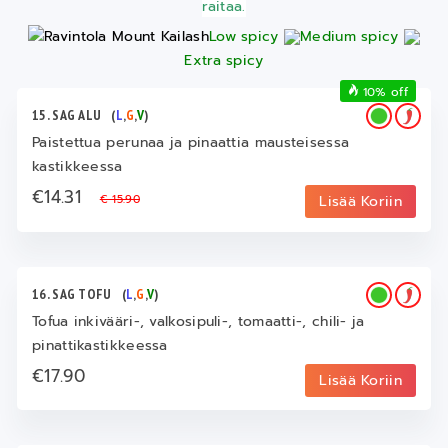
raitaa.
Low spicy
Medium spicy
Extra spicy
10% off
15. SAG ALU
(
L
,
G
,
V
)
Paistettua perunaa ja pinaattia mausteisessa
kastikkeessa
€14.31
€ 15.90
Lisää Koriin
16. SAG TOFU
(
L
,
G
,
V
)
Tofua inkivääri-, valkosipuli-, tomaatti-, chili- ja
pinattikastikkeessa
€17.90
Lisää Koriin