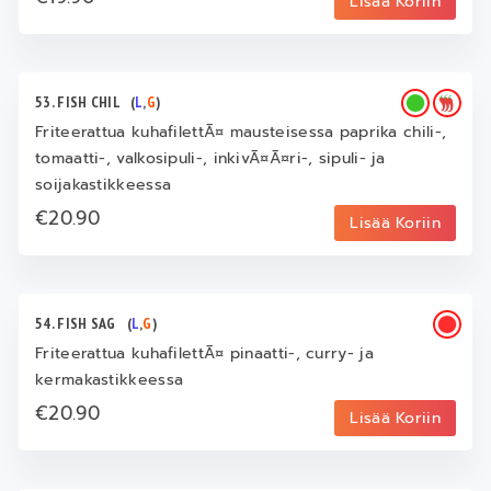
Lisää Koriin
53. FISH CHIL
(
L
,
G
)
Friteerattua kuhafilettÃ¤ mausteisessa paprika chili-,
tomaatti-, valkosipuli-, inkivÃ¤Ã¤ri-, sipuli- ja
soijakastikkeessa
€20.90
Lisää Koriin
54. FISH SAG
(
L
,
G
)
Friteerattua kuhafilettÃ¤ pinaatti-, curry- ja
kermakastikkeessa
€20.90
Lisää Koriin