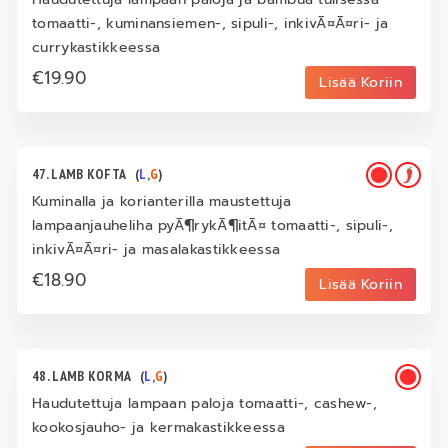
tomaatti-, kuminansiemen-, sipuli-, inkivÃ¤Ã¤ri- ja
currykastikkeessa
€19.90
Lisää Koriin
47. LAMB KOFTA
(
L
,
G
)
Kuminalla ja korianterilla maustettuja
lampaanjauheliha pyÃ¶rykÃ¶itÃ¤ tomaatti-, sipuli-,
inkivÃ¤Ã¤ri- ja masalakastikkeessa
€18.90
Lisää Koriin
48. LAMB KORMA
(
L
,
G
)
Haudutettuja lampaan paloja tomaatti-, cashew-,
kookosjauho- ja kermakastikkeessa