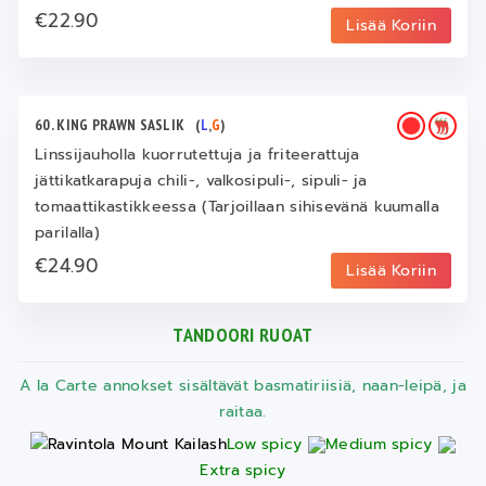
€22.90
Lisää Koriin
60. KING PRAWN SASLIK
(
L
,
G
)
Linssijauholla kuorrutettuja ja friteerattuja
jättikatkarapuja chili-, valkosipuli-, sipuli- ja
tomaattikastikkeessa (Tarjoillaan sihisevänä kuumalla
parilalla)
€24.90
Lisää Koriin
TANDOORI RUOAT
A la Carte annokset sisältävät basmatiriisiä, naan-leipä, ja
raitaa.
Low spicy
Medium spicy
Extra spicy