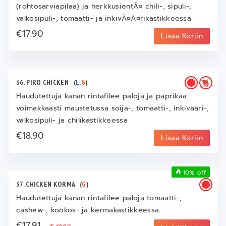
(rohtosarviapilaa) ja herkkusientÃ¤ chili-, sipuli-,
valkosipuli-, tomaatti- ja inkivÃ¤Ã¤rikastikkeessa
€17.90
Lisää Koriin
36. PIRO CHICKEN
(
L
,
G
)
Haudutettuja kanan rintafilee paloja ja paprikaa
voimakkaasti maustetussa soija-, tomaatti-, inkivääri-,
valkosipuli- ja chilikastikkeessa
€18.90
Lisää Koriin
10% off
37. CHICKEN KORMA
(
G
)
Haudutettuja kanan rintafilee paloja tomaatti-,
cashew-, kookos- ja kermakastikkeessa.
€17.91