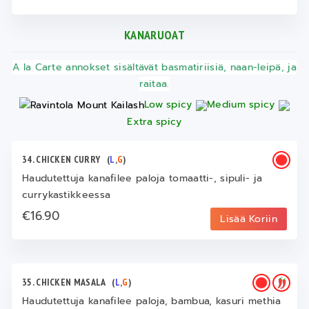
KANARUOAT
A la Carte annokset sisältävät basmatiriisiä, naan-leipä, ja
raitaa.
Low spicy
Medium spicy
Extra spicy
34. CHICKEN CURRY
(
L
,
G
)
Haudutettuja kanafilee paloja tomaatti-, sipuli- ja
currykastikkeessa
€16.90
Lisää Koriin
35. CHICKEN MASALA
(
L
,
G
)
Haudutettuja kanafilee paloja, bambua, kasuri methia