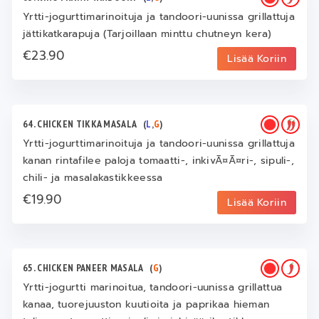
Yrtti-jogurttimarinoituja ja tandoori-uunissa grillattuja
jättikatkarapuja (Tarjoillaan minttu chutneyn kera)
€23.90
Lisää Koriin
64. CHICKEN TIKKA MASALA
(
L
,
G
)
Yrtti-jogurttimarinoituja ja tandoori-uunissa grillattuja
kanan rintafilee paloja tomaatti-, inkivÃ¤Ã¤ri-, sipuli-,
chili- ja masalakastikkeessa
€19.90
Lisää Koriin
65. CHICKEN PANEER MASALA
(
G
)
Yrtti-jogurtti marinoitua, tandoori-uunissa grillattua
kanaa, tuorejuuston kuutioita ja paprikaa hieman