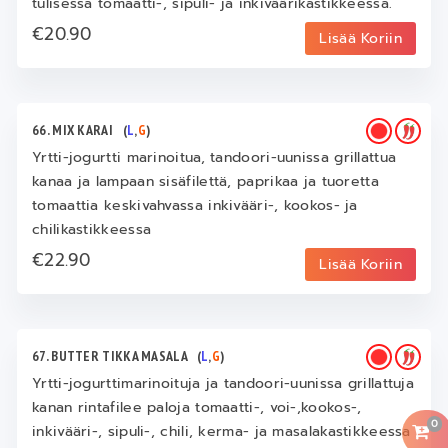
tulisessa tomaatti-, sipuli- ja inkiväärikastikkeessa.
€20.90
Lisää Koriin
66. MIX KARAI
(
L
,
G
)
Yrtti-jogurtti marinoitua, tandoori-uunissa grillattua
kanaa ja lampaan sisäfilettä, paprikaa ja tuoretta
tomaattia keskivahvassa inkivääri-, kookos- ja
chilikastikkeessa
€22.90
Lisää Koriin
67. BUTTER TIKKA MASALA
(
L
,
G
)
Yrtti-jogurttimarinoituja ja tandoori-uunissa grillattuja
kanan rintafilee paloja tomaatti-, voi-,kookos-,
0
inkivääri-, sipuli-, chili, kerma- ja masalakastikkeessa