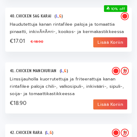
10% off
40. CHICKEN SAG KARAI
(
L
,
G
)
Haudutettuja kanan rintafilee paloja ja tomaattia
pinaatti, inkivÃ¤Ã¤ri-, kookos- ja kermakastikkeessa
€17.01
€ 18.90
Lisää Koriin
41. CHICKEN MANCHURIAN
(
L
,
G
)
Linssijauholla kuorrutettuja ja friteerattuja kanan
rintafilee paloja chili-, valkosipuli-, inkivääri-, sipuli-,
soija- ja tomaattikastikkeessa
€18.90
Lisää Koriin
42. CHICKEN RARA
(
L
,
G
)