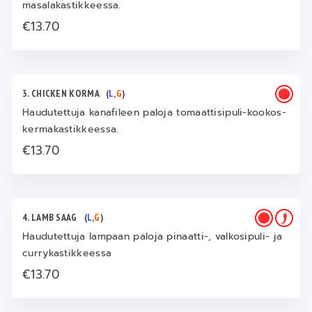
masalakastikkeessa.
€13.70
3. CHICKEN KORMA
(
L
,
G
)
Haudutettuja kanafileen paloja tomaattisipuli-kookos-
kermakastikkeessa.
€13.70
4. LAMB SAAG
(
L
,
G
)
Haudutettuja lampaan paloja pinaatti-, valkosipuli- ja
currykastikkeessa
€13.70