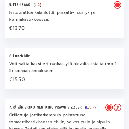
5. FISH SAAG
(
L
,
G
)
Friteerattua kalafilettä, pinaatti-, curry- ja
kermakastikkeessa.
€13.70
6. Lunch Mix
Voit valita kaksi eri ruokaa yllä olevalta listalta (nro 1-
5) samaan annokseen.
€15.50
7. PÄIVÄN ERIKOINEN: KING PRAWN SIZZLER
(
L
,
G
,
P
)
Grillattuja jättikatkarapuja paistettuna
tomaattikastikkeessa chilin, valkosipulin ja sipulin
kanssa. Tarjoillaan sihisevällä kuumalla lautasella.