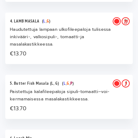
4. LAMB MASALA
(
L
,
G
)
Haudutettuja lampaan ulkofileepaloja tulisessa
inkivääri-, valkosipuli-, tomaatti-ja
masalakastikkeessa.
€13.70
5. Butter Fish Masala (L, G)
(
L
,
G
,
P
)
Paistettuja kalafileepaloja sipuli-tomaatti–voi-
kermamaisessa masalakastikkeessa.
€13.70