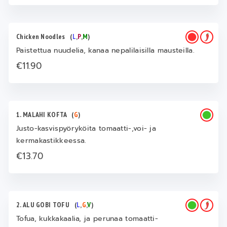
Chicken Noodles
(
L
,
P
,
M
)
Paistettua nuudelia, kanaa nepalilaisilla mausteilla.
€11.90
1. MALAHI KOFTA
(
G
)
Justo-kasvispyöryköita tomaatti-,voi- ja
kermakastikkeessa.
€13.70
2. ALU GOBI TOFU
(
L
,
G
,
V
)
Tofua, kukkakaalia, ja perunaa tomaatti-