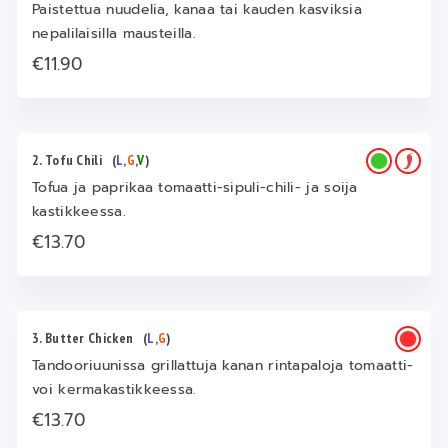
Paistettua nuudelia, kanaa tai kauden kasviksia
nepalilaisilla mausteilla.
€11.90
2. Tofu Chili
(
L
,
G
,
V
)
Tofua ja paprikaa tomaatti-sipuli-chili- ja soija
kastikkeessa.
€13.70
3. Butter Chicken
(
L
,
G
)
Tandooriuunissa grillattuja kanan rintapaloja tomaatti-
voi kermakastikkeessa.
€13.70