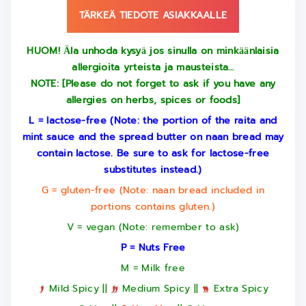
TÄRKEÄ TIEDOTE ASIAKKAALLE
HUOM! Ӓla unhoda kysyӓ jos sinulla on minkӓӓnlaisia
allergioita yrteista ja mausteista…
NOTE: [Please do not forget to ask if you have any
allergies on herbs, spices or foods]
L = lactose-free (Note: the portion of the raita and
mint sauce and the spread butter on naan bread may
contain lactose. Be sure to ask for lactose-free
substitutes instead.)
G = gluten-free (Note: naan bread included in
portions contains gluten.)
V = vegan (Note: remember to ask)
P = Nuts Free
M = Milk free
Mild Spicy ||
Medium Spicy ||
Extra Spicy