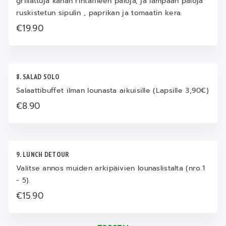
grillattuja kanan rintafileen paloja, ja lampaan paloja
ruskistetun sipulin , paprikan ja tomaatin kera.
€19.90
8. SALAD SOLO
Salaattibuffet ilman lounasta aikuisille (Lapsille 3,90€)
€8.90
9. LUNCH DETOUR
Valitse annos muiden arkipäivien lounaslistalta (nro.1
- 5).
€15.90