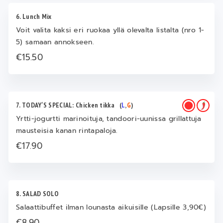
6. Lunch Mix
Voit valita kaksi eri ruokaa yllä olevalta listalta (nro 1-
5) samaan annokseen.
€15.50
7. TODAY‘S SPECIAL: Chicken tikka
(
L
,
G
)
Yrtti-jogurtti marinoituja, tandoori-uunissa grillattuja
mausteisia kanan rintapaloja.
€17.90
8. SALAD SOLO
Salaattibuffet ilman lounasta aikuisille (Lapsille 3,90€)
€8.90