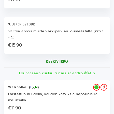
9. LUNCH DETOUR
Valitse annos muiden arkipäivien lounaslistalta (nro.1
- 5).
€15.90
KESKIVIIKKO
Lounaaseen kuuluu runsas salaattibuffet p
Veg Noodles
(
L
,
V
,
M
)
Paistettua nuudelia, kauden kasviksia nepalilaisilla
mausteilla.
€11.90