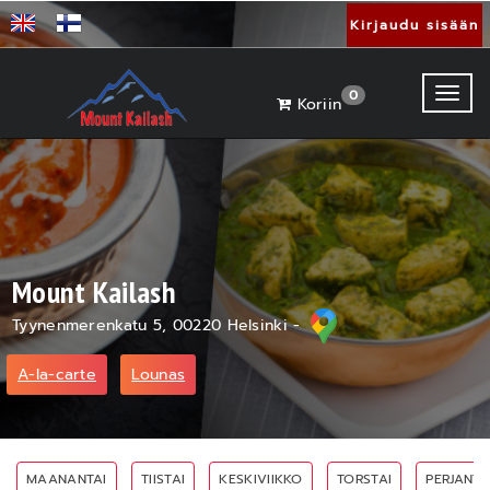
Kirjaudu sisään
Toggl
0
Koriin
Mount Kailash
Tyynenmerenkatu 5, 00220 Helsinki -
A-la-carte
Lounas
MAANANTAI
TIISTAI
KESKIVIIKKO
TORSTAI
PERJANTA