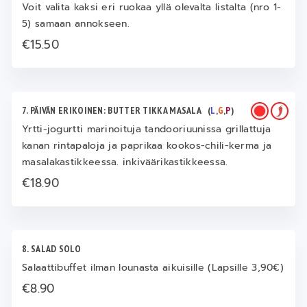
Voit valita kaksi eri ruokaa yllä olevalta listalta (nro 1-
5) samaan annokseen.
€15.50
7. PÄIVÄN ERIKOINEN: BUTTER TIKKA MASALA
(
L
,
G
,
P
)
Yrtti-jogurtti marinoituja tandooriuunissa grillattuja
kanan rintapaloja ja paprikaa kookos-chili-kerma ja
masalakastikkeessa. inkiväärikastikkeessa.
€18.90
8. SALAD SOLO
Salaattibuffet ilman lounasta aikuisille (Lapsille 3,90€)
€8.90