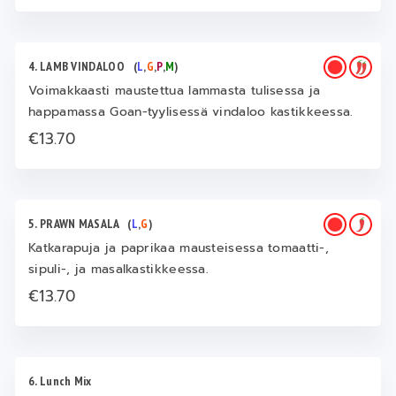
4. LAMB VINDALOO
(
L
,
G
,
P
,
M
)
Voimakkaasti maustettua lammasta tulisessa ja
happamassa Goan-tyylisessä vindaloo kastikkeessa.
€13.70
5. PRAWN MASALA
(
L
,
G
)
Katkarapuja ja paprikaa mausteisessa tomaatti-,
sipuli-, ja masalkastikkeessa.
€13.70
6. Lunch Mix