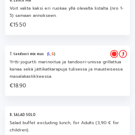
6. Lunch Mix
Voit valita kaksi eri ruokaa yllä olevalta listalta (nro 1-
5) samaan annokseen.
€15.50
7. tandoori mix mas
(
L
,
G
)
Yrtti-jogurtti marinoitua ja tandoori-unissa grillattua
kanaa sekä jättikatkarapuja tulisessa ja mausteisessa
masalakastikkeessa.
€18.90
8. SALAD SOLO
Salad buffet excluding lunch, for Adults (3,90 € for
children).