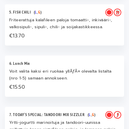
5. FISH CHILI
(
L
,
G
)
Friteerattuja kalafileen paloja tomaatti-, inkivääri-,
valkosipuli-, sipuli-, chili- ja soijakastikkeessa.
€13.70
6. Lunch Mix
Voit valita kaksi eri ruokaa yllÃƒÂ¤ olevalta listalta
(nro 1-5) samaan annokseen.
€15.50
7. TODAY‘S SPECIAL: TANDOORI MIX SIZZLER
(
L
,
G
)
Yrtti-jogurtti marinoituja ja tandoori-uunissa