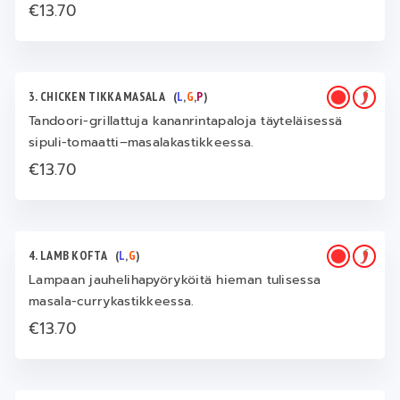
€13.70
3. CHICKEN TIKKA MASALA
(
L
,
G
,
P
)
Tandoori-grillattuja kananrintapaloja täyteläisessä
sipuli-tomaatti–masalakastikkeessa.
€13.70
4. LAMB KOFTA
(
L
,
G
)
Lampaan jauhelihapyöryköitä hieman tulisessa
masala-currykastikkeessa.
€13.70