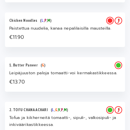
Chicken Noodles
(
L
,
P
,
M
)
Paistettua nuudelia, kanaa nepalilaisilla mausteilla.
€11.90
1. Butter Paneer
(
G
)
Leipäjuuston paloja tomaatti-voi kermakastikkeessa.
€13.70
2. TOFU CHANA ACHARI
(
L
,
G
,
V
,
P
,
M
)
Tofua ja kikherneitä tomaatti-, sipuli-, valkosipuli- ja
inkiväärikastikkeessa.