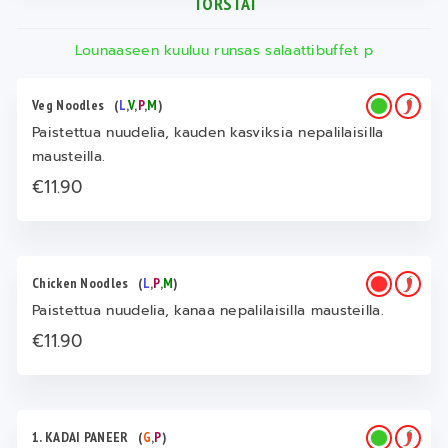
TORSTAI
Lounaaseen kuuluu runsas salaattibuffet p
Veg Noodles
(
L
,
V
,
P
,
M
)
Paistettua nuudelia, kauden kasviksia nepalilaisilla
mausteilla.
€11.90
Chicken Noodles
(
L
,
P
,
M
)
Paistettua nuudelia, kanaa nepalilaisilla mausteilla.
€11.90
1. KADAI PANEER
(
G
,
P
)