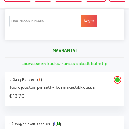
Käytä
MAANANTAI
Lounaaseen kuuluu runsas salaattibuffet p
1. Saag Paneer
(
G
)
Tuorejuustoa pinaatti- kermakastikkeessa.
€13.70
10. veg/chicken noodles
(
L
,
M
)