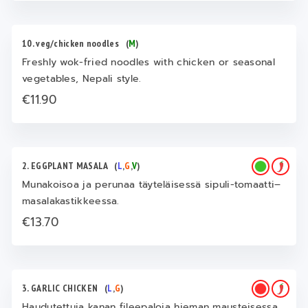
10. veg/chicken noodles
(
M
)
Freshly wok-fried noodles with chicken or seasonal
vegetables, Nepali style.
€11.90
2. EGGPLANT MASALA
(
L
,
G
,
V
)
Munakoisoa ja perunaa täyteläisessä sipuli-tomaatti–
masalakastikkeessa.
€13.70
3. GARLIC CHICKEN
(
L
,
G
)
Haudutettuja kanan fileepaloja hieman mausteisessa