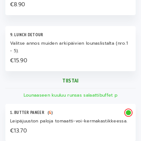
€8.90
9. LUNCH DETOUR
Valitse annos muiden arkipäivien lounaslistalta (nro.1
- 5).
€15.90
TIISTAI
Lounaaseen kuuluu runsas salaattibuffet p
1. BUTTER PANEER
(
G
)
Leipäjuuston paloja tomaatti-voi-kermakastikkeessa.
€13.70