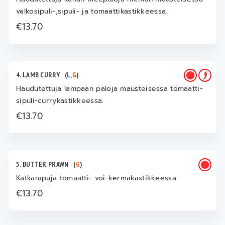
valkosipuli-,sipuli- ja tomaattikastikkeessa.
€13.70
4. LAMB CURRY
(
L
,
G
)
Haudutettuja lampaan paloja mausteisessa tomaatti-
sipuli-currykastikkeessa.
€13.70
5. BUTTER PRAWN
(
G
)
Katkarapuja tomaatti- voi-kermakastikkeessa.
€13.70