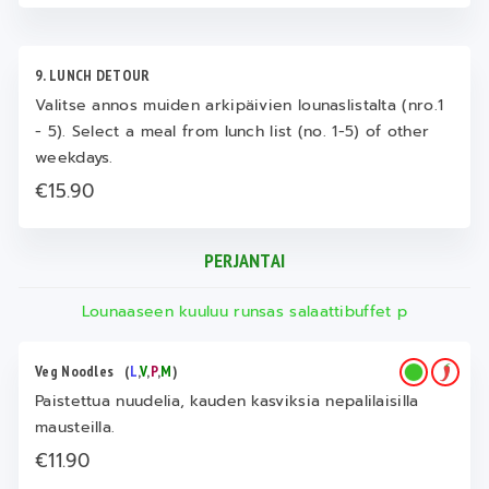
9. LUNCH DETOUR
Valitse annos muiden arkipäivien lounaslistalta (nro.1
- 5). Select a meal from lunch list (no. 1-5) of other
weekdays.
€15.90
PERJANTAI
Lounaaseen kuuluu runsas salaattibuffet p
Veg Noodles
(
L
,
V
,
P
,
M
)
Paistettua nuudelia, kauden kasviksia nepalilaisilla
mausteilla.
€11.90