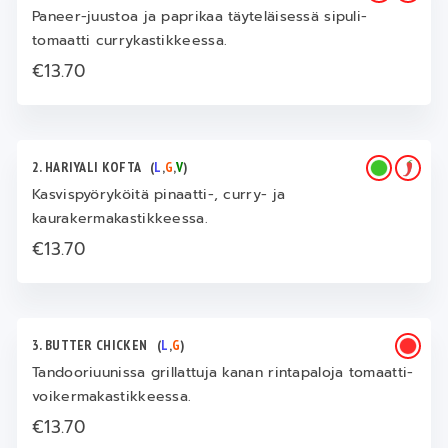
Paneer-juustoa ja paprikaa täyteläisessä sipuli-
tomaatti currykastikkeessa.
€13.70
2. HARIYALI KOFTA
(
L
,
G
,
V
)
Kasvispyöryköitä pinaatti-, curry- ja
kaurakermakastikkeessa.
€13.70
3. BUTTER CHICKEN
(
L
,
G
)
Tandooriuunissa grillattuja kanan rintapaloja tomaatti-
voikermakastikkeessa.
€13.70