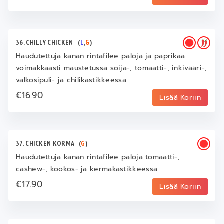
36. CHILLY CHICKEN
(
L
,
G
)
Haudutettuja kanan rintafilee paloja ja paprikaa
voimakkaasti maustetussa soija-, tomaatti-, inkivääri-,
valkosipuli- ja chilikastikkeessa
€16.90
Lisää Koriin
37. CHICKEN KORMA
(
G
)
Haudutettuja kanan rintafilee paloja tomaatti-,
cashew-, kookos- ja kermakastikkeessa.
€17.90
Lisää Koriin