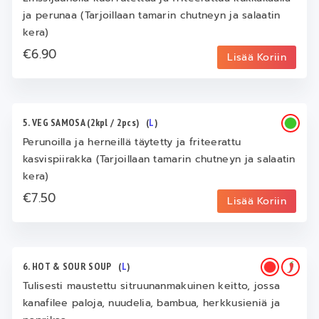
ja perunaa (Tarjoillaan tamarin chutneyn ja salaatin
kera)
€6.90
Lisää Koriin
5. VEG SAMOSA (2kpl / 2pcs)
(
L
)
Perunoilla ja herneillä täytetty ja friteerattu
kasvispiirakka (Tarjoillaan tamarin chutneyn ja salaatin
kera)
€7.50
Lisää Koriin
6. HOT & SOUR SOUP
(
L
)
Tulisesti maustettu sitruunanmakuinen keitto, jossa
kanafilee paloja, nuudelia, bambua, herkkusieniä ja