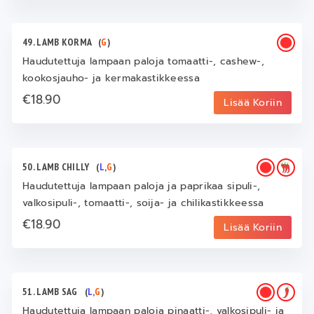
49. LAMB KORMA
(
G
)
Haudutettuja lampaan paloja tomaatti-, cashew-,
kookosjauho- ja kermakastikkeessa
€18.90
Lisää Koriin
50. LAMB CHILLY
(
L
,
G
)
Haudutettuja lampaan paloja ja paprikaa sipuli-,
valkosipuli-, tomaatti-, soija- ja chilikastikkeessa
€18.90
Lisää Koriin
51. LAMB SAG
(
L
,
G
)
Haudutettuja lampaan paloja pinaatti-, valkosipuli- ja