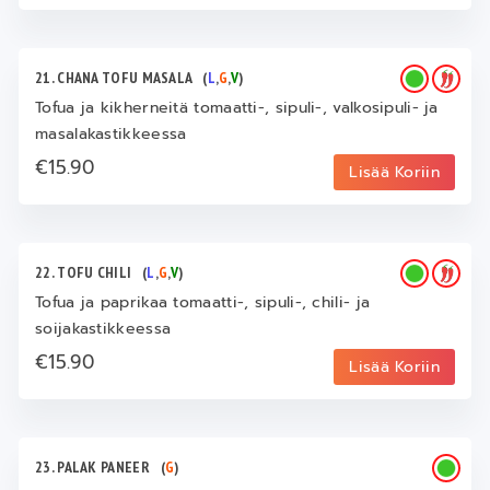
21. CHANA TOFU MASALA
(
L
,
G
,
V
)
Tofua ja kikherneitä tomaatti-, sipuli-, valkosipuli- ja
masalakastikkeessa
€15.90
Lisää Koriin
22. TOFU CHILI
(
L
,
G
,
V
)
Tofua ja paprikaa tomaatti-, sipuli-, chili- ja
soijakastikkeessa
€15.90
Lisää Koriin
23. PALAK PANEER
(
G
)