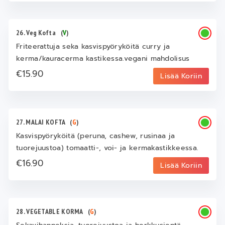
26. Veg Kofta
(
V
)
Friteerattuja seka kasvispyöryköitä curry ja
kerma/kauracerma kastikessa.vegani mahdolisus
€15.90
Lisää Koriin
27. MALAI KOFTA
(
G
)
Kasvispyöryköitä (peruna, cashew, rusinaa ja
tuorejuustoa) tomaatti-, voi- ja kermakastikkeessa.
€16.90
Lisää Koriin
28. VEGETABLE KORMA
(
G
)