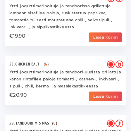
Yrtti-jogurttimarinoituja ja tandoorissa grillattuja
lampaan sisäfilee paloja, ruskistettua paprikaa,
tomaattia tulisesti maustetussa chili-, valkosipuli-,
inkivääri-, ja sipulikastikkeessa
€19.90
Lisää Koriin
58. CHICKEN BALTI
(
G
)
Yrtti-jogurttimarinoituja ja tandoori-uunissa grillattuja
kanan rintafilee paloja tomaatti-, cashew-, inkivääri-,
sipuli-, chili, kerma- ja masalakastikkeessa
€20.90
Lisää Koriin
59. TANDOORI MIS MAS
(
G
)