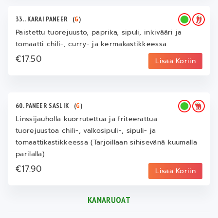
33.. KARAI PANEER
(
G
)
Paistettu tuorejuusto, paprika, sipuli, inkivääri ja
tomaatti chili-, curry- ja kermakastikkeessa.
€17.50
Lisää Koriin
60. PANEER SASLIK
(
G
)
Linssijauholla kuorrutettua ja friteerattua
tuorejuustoa chili-, valkosipuli-, sipuli- ja
tomaattikastikkeessa (Tarjoillaan sihisevänä kuumalla
parilalla)
€17.90
Lisää Koriin
KANARUOAT