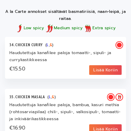
A la Carte annokset sisältävät basmatiriisiä, naan-leipä, ja
raitaa.
Low spicy
Medium spicy
Extra spicy
34. CHICKEN CURRY
(
L
,
G
)
Haudutettuja kanafilee paloja tomaatti-, sipuli- ja
currykastikkeessa
€15.50
Lisää Koriin
35. CHICKEN MASALA
(
L
,
G
)
Haudutettuja kanafilee paloja, bambua, kasuri methia
(rohtosarviapilaa) chili-, sipuli-, valkosipuli-, tomaatti-
ja inkiväärikastikkeessa
€16.90
Lisää Koriin