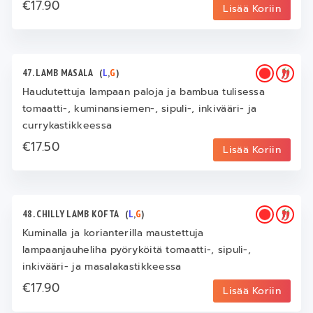
€17.90
Lisää Koriin
47. LAMB MASALA
(
L
,
G
)
Haudutettuja lampaan paloja ja bambua tulisessa
tomaatti-, kuminansiemen-, sipuli-, inkivääri- ja
currykastikkeessa
€17.50
Lisää Koriin
48. CHILLY LAMB KOFTA
(
L
,
G
)
Kuminalla ja korianterilla maustettuja
lampaanjauheliha pyöryköitä tomaatti-, sipuli-,
inkivääri- ja masalakastikkeessa
€17.90
Lisää Koriin