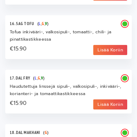
16. SAG TOFU
(
L
,
G
,
V
)
Tofua inkivääri-, valkosipuli-, tomaatti-, chili- ja
pinattikastikkeessa
€15.90
Lisää Koriin
17. DAL FRY
(
L
,
G
,
V
)
Haudutettuja linssejä sipuli-, valkosipuli-, inkivääri-,
korianteri- ja tomaattikastikkeessa
€15.90
Lisää Koriin
18. DAL MAKHANI
(
G
)