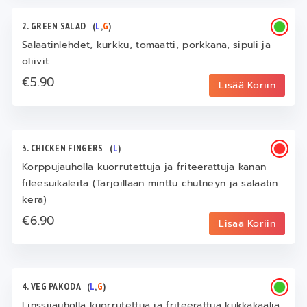
2. GREEN SALAD
(
L
,
G
)
Salaatinlehdet, kurkku, tomaatti, porkkana, sipuli ja
oliivit
€5.90
Lisää Koriin
3. CHICKEN FINGERS
(
L
)
Korppujauholla kuorrutettuja ja friteerattuja kanan
fileesuikaleita (Tarjoillaan minttu chutneyn ja salaatin
kera)
€6.90
Lisää Koriin
4. VEG PAKODA
(
L
,
G
)
Linssijauholla kuorrutettua ja friteerattua kukkakaalia