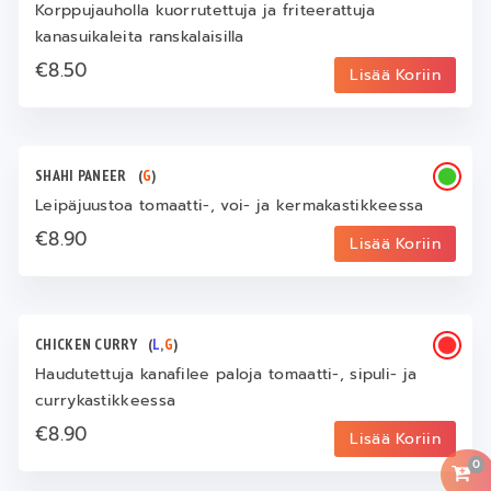
Korppujauholla kuorrutettuja ja friteerattuja
kanasuikaleita ranskalaisilla
€8.50
Lisää Koriin
SHAHI PANEER
(
G
)
Leipäjuustoa tomaatti-, voi- ja kermakastikkeessa
€8.90
Lisää Koriin
CHICKEN CURRY
(
L
,
G
)
Haudutettuja kanafilee paloja tomaatti-, sipuli- ja
currykastikkeessa
€8.90
Lisää Koriin
0