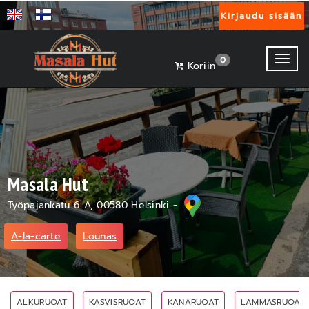
Kirjaudu sisään
Toggl
0
Koriin
Masala Hut
Työpajankatu 6 A, 00580 Helsinki -
A-la-carte
Lounas
ALKURUOAT
KASVISRUOAT
KANARUOAT
LAMMASRUOAT