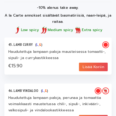
-10% alenus take away.
A la Carte annokset sisältävät basmatiriisiä, naan-leipä, ja
raitaa.
Low spicy
Medium spicy
Extra spicy
45. LAMB CURRY
(
L
,
G
)
Haudutettuja lampaan paloja mausteisessa tomaatti-,
sipuli- ja currykastikkeessa
€15.90
Lisää Koriin
46. LAMB VINDALOO
(
L
,
G
)
Haudutettuja lampaan paloja, perunaa ja tomaattia
voimakkaasti maustetussa chili-, sipuli-, inkivääri-,
valkosipuli- ja vindalookastikkeessa