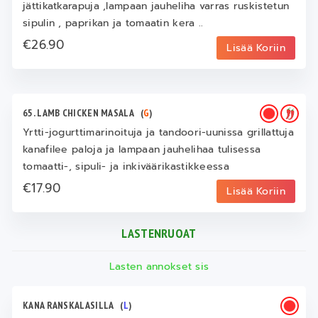
jättikatkarapuja ,lampaan jauheliha varras ruskistetun
sipulin , paprikan ja tomaatin kera ..
€26.90
Lisää Koriin
65. LAMB CHICKEN MASALA
(
G
)
Yrtti-jogurttimarinoituja ja tandoori-uunissa grillattuja
kanafilee paloja ja lampaan jauhelihaa tulisessa
tomaatti-, sipuli- ja inkiväärikastikkeessa
€17.90
Lisää Koriin
LASTENRUOAT
Lasten annokset sis
KANA RANSKALASILLA
(
L
)