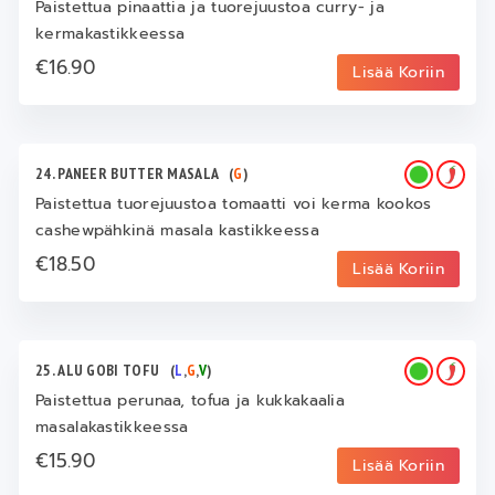
Paistettua pinaattia ja tuorejuustoa curry- ja
kermakastikkeessa
€16.90
Lisää Koriin
24. PANEER BUTTER MASALA
(
G
)
Paistettua tuorejuustoa tomaatti voi kerma kookos
cashewpähkinä masala kastikkeessa
€18.50
Lisää Koriin
25. ALU GOBI TOFU
(
L
,
G
,
V
)
Paistettua perunaa, tofua ja kukkakaalia
masalakastikkeessa
€15.90
Lisää Koriin