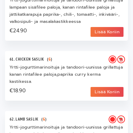
Yrtti-jogurttimarinoituja ja tandoori-uunissa grillattuja
lampaan sisäfilee paloja, kanan rintafilee paloja ja
jättikatkarapuja paprika-, chili-, tomaatti-, inkivääri-,
valkosipuli- ja masalakastikkeessa
€24.90
Lisää Koriin
61. CHICKEN SASLIK
(
G
)
Yrtti-jogurttimarinoituja ja tandoori-uunissa grillattuja
kanan rintafilee paloja,paprika curry kerma
kastikessa.
€18.90
Lisää Koriin
62. LAMB SASLIK
(
G
)
Yrtti-jogurttimarinoituja ja tandoori-uunissa grillattuja