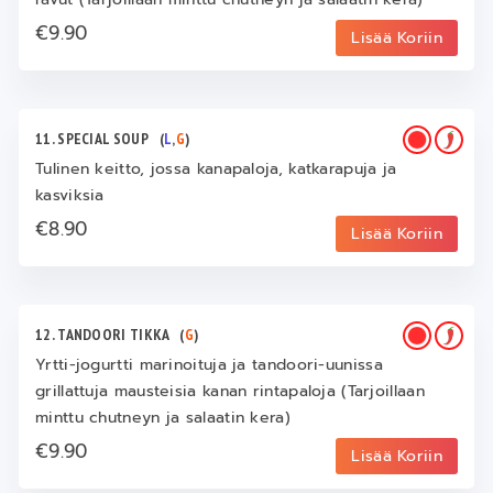
€9.90
Lisää Koriin
11. SPECIAL SOUP
(
L
,
G
)
Tulinen keitto, jossa kanapaloja, katkarapuja ja
kasviksia
€8.90
Lisää Koriin
12. TANDOORI TIKKA
(
G
)
Yrtti-jogurtti marinoituja ja tandoori-uunissa
grillattuja mausteisia kanan rintapaloja (Tarjoillaan
minttu chutneyn ja salaatin kera)
€9.90
Lisää Koriin