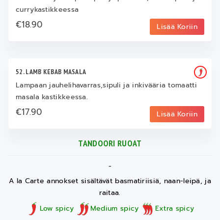
currykastikkeessa
€18.90
Lisää Koriin
52. LAMB KEBAB MASALA
Lampaan jauhelihavarras,sipuli ja inkivääria tomaatti
masala kastikkeessa.
€17.90
Lisää Koriin
TANDOORI RUOAT
-
A la Carte annokset sisältävät basmatiriisiä, naan-leipä, ja
raitaa.
Low spicy
Medium spicy
Extra spicy