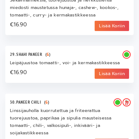
Sekavihanneksia, tuorejuustoa ja herkkusientä
miedosti maustetussa hunaja-, cashew-, kookos-,
tomaatti-, curry- ja kermakastikkeessa
€16.90
Lisää Koriin
29. SHAHI PANEER
(
G
)
Leipäjuustoa tomaatti-, voi- ja kermakastikkeessa
€16.90
Lisää Koriin
30. PANEER CHILI
(
G
)
Linssijauholla kuorrutettua ja friteerattua
tuorejuustoa, paprikaa ja sipulia mausteisessa
tomaatti-, chili-, valkosipuli-, inkivääri- ja
soijakastikkeessa