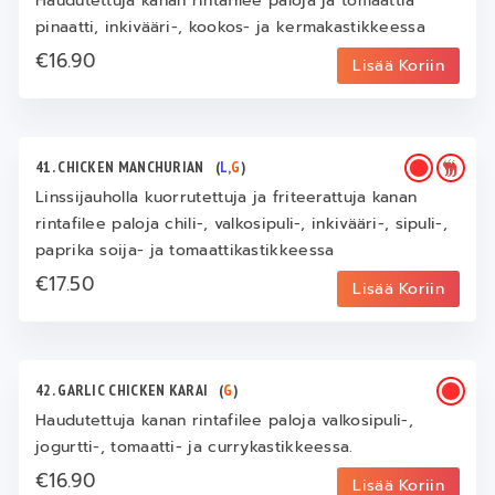
Haudutettuja kanan rintafilee paloja ja tomaattia
pinaatti, inkivääri-, kookos- ja kermakastikkeessa
€16.90
Lisää Koriin
41. CHICKEN MANCHURIAN
(
L
,
G
)
Linssijauholla kuorrutettuja ja friteerattuja kanan
rintafilee paloja chili-, valkosipuli-, inkivääri-, sipuli-,
paprika soija- ja tomaattikastikkeessa
€17.50
Lisää Koriin
42. GARLIC CHICKEN KARAI
(
G
)
Haudutettuja kanan rintafilee paloja valkosipuli-,
jogurtti-, tomaatti- ja currykastikkeessa.
€16.90
Lisää Koriin