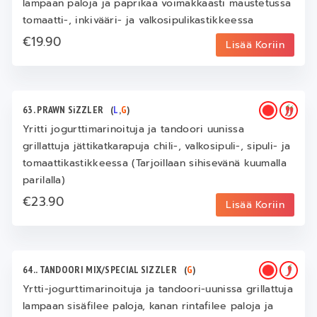
lampaan paloja ja paprikaa voimakkaasti maustetussa
tomaatti-, inkivääri- ja valkosipulikastikkeessa
€19.90
Lisää Koriin
63. PRAWN SiZZLER
(
L
,
G
)
Yritti jogurttimarinoituja ja tandoori uunissa
grillattuja jättikatkarapuja chili-, valkosipuli-, sipuli- ja
tomaattikastikkeessa (Tarjoillaan sihisevänä kuumalla
parilalla)
€23.90
Lisää Koriin
64.. TANDOORI MIX/SPECIAL SIZZLER
(
G
)
Yrtti-jogurttimarinoituja ja tandoori-uunissa grillattuja
lampaan sisäfilee paloja, kanan rintafilee paloja ja