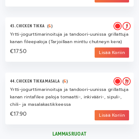
43. CHICKEN TIKKA
(
G
)
Yrtti-jogurttimarinoituja ja tandoori-uunissa grillattuja
kanan fileepaloja (Tarjoillaan minttu chutneyn kera)
€17.50
Lisää Koriin
44. CHICKEN TIKKA MASALA
(
G
)
Yrtti-jogurttimarinoituja ja tandoori-uunissa grillattuja
kanan rintafilee paloja tomaatti-, inkivääri-, sipuli-,
chili- ja masalakastikkeessa
€17.90
Lisää Koriin
LAMMASRUOAT