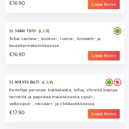
€16.90
Lisää Koriin
31. SHAHI TOFU
(
L
,
G
,
V
)
Tofua cashew-, kookos-, rusina-, tomaatti- ja
kaurakermakastikkeessa
€16.90
Lisää Koriin
32. MIX VEG BALTI
(
L
,
G
,
V
)
Keitettyä perunaa, kukkakaalia, tofua, vihreitä papuja,
herneitä ja paprikaa mausteisessa sipuli-,
valkosipuli-, inkivääri- ja chilikastikkeessa
€17.90
Lisää Koriin