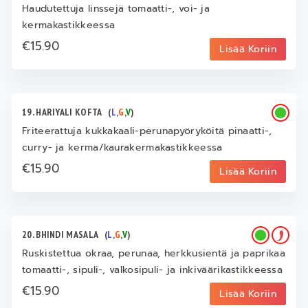
Haudutettuja linssejä tomaatti-, voi- ja
kermakastikkeessa
€15.90
Lisää Koriin
19. HARIYALI KOFTA
(
L
,
G
,
V
)
Friteerattuja kukkakaali-perunapyöryköitä pinaatti-,
curry- ja kerma/kaurakermakastikkeessa
€15.90
Lisää Koriin
20. BHINDI MASALA
(
L
,
G
,
V
)
Ruskistettua okraa, perunaa, herkkusientä ja paprikaa
tomaatti-, sipuli-, valkosipuli- ja inkiväärikastikkeessa
€15.90
Lisää Koriin