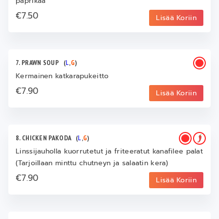
paprikaa
€7.50
Lisää Koriin
7. PRAWN SOUP
(
L
,
G
)
Kermainen katkarapukeitto
€7.90
Lisää Koriin
8. CHICKEN PAKODA
(
L
,
G
)
Linssijauholla kuorrutetut ja friteeratut kanafilee palat
(Tarjoillaan minttu chutneyn ja salaatin kera)
€7.90
Lisää Koriin