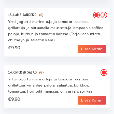
13. LAMB SANDEKO
(
G
)
Yrtti-jogurtti marinoituja ja tandoori-uunissa
grillattuja ja sitruunalla maustettuja lampaan sisäfilee
paloja, kurkun ja tomaatin kanssa (Tarjoillaan minttu
chutneyn ja salaatin kera)
€9.90
Lisää Koriin
14. CHICKEN SALAD
(
G
)
Yrtti-jogurtti marinoituja ja tandoori uunissa
grillattuja kanafilee paloja, salaattia, kurkkua,
tomaattia, herneitä, maissia, oliivia ja paprikaa
€9.90
Lisää Koriin