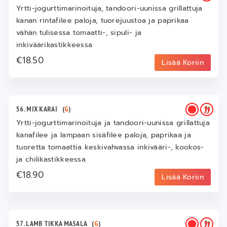
Yrtti-jogurttimarinoituja, tandoori-uunissa grillattuja
kanan rintafilee paloja, tuorejuustoa ja paprikaa
vähän tulisessa tomaatti-, sipuli- ja
inkiväärikastikkeessa
€18.50
Lisää Koriin
56. MIX KARAI
(
G
)
Yrtti-jogurttimarinoituja ja tandoori-uunissa grillattuja
kanafilee ja lampaan sisäfilee paloja, paprikaa ja
tuoretta tomaattia keskivahvassa inkivääri-, kookos-
ja chilikastikkeessa
€18.90
Lisää Koriin
57. LAMB TIKKA MASALA
(
G
)