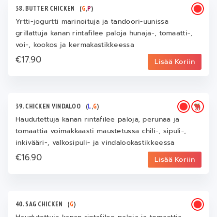
38. BUTTER CHICKEN
(
G
,
P
)
Yrtti-jogurtti marinoituja ja tandoori-uunissa
grillattuja kanan rintafilee paloja hunaja-, tomaatti-,
voi-, kookos ja kermakastikkeessa
€17.90
Lisää Koriin
39. CHICKEN VINDALOO
(
L
,
G
)
Haudutettuja kanan rintafilee paloja, perunaa ja
tomaattia voimakkaasti maustetussa chili-, sipuli-,
inkivääri-, valkosipuli- ja vindalookastikkeessa
€16.90
Lisää Koriin
40. SAG CHICKEN
(
G
)