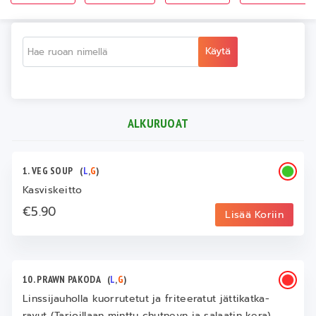
Käytä
ALKURUOAT
1. VEG SOUP
(
L
,
G
)
Kasviskeitto
€5.90
Lisää Koriin
10. PRAWN PAKODA
(
L
,
G
)
Linssijauholla kuorrutetut ja friteeratut jättikatka-
ravut (Tarjoillaan minttu chutneyn ja salaatin kera)