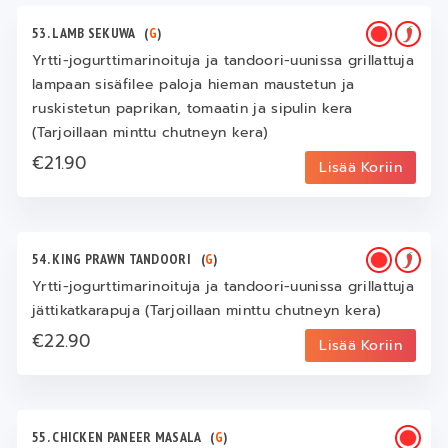
53. LAMB SEKUWA
(
G
)
Yrtti-jogurttimarinoituja ja tandoori-uunissa grillattuja
lampaan sisäfilee paloja hieman maustetun ja
ruskistetun paprikan, tomaatin ja sipulin kera
(Tarjoillaan minttu chutneyn kera)
€21.90
Lisää Koriin
54. KING PRAWN TANDOORI
(
G
)
Yrtti-jogurttimarinoituja ja tandoori-uunissa grillattuja
jättikatkarapuja (Tarjoillaan minttu chutneyn kera)
€22.90
Lisää Koriin
55. CHICKEN PANEER MASALA
(
G
)