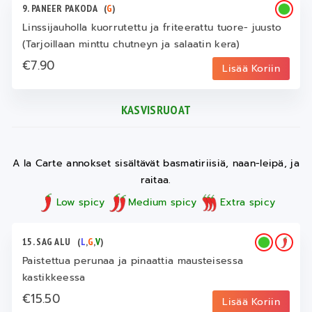
9. PANEER PAKODA
(
G
)
Linssijauholla kuorrutettu ja friteerattu tuore- juusto
(Tarjoillaan minttu chutneyn ja salaatin kera)
€7.90
Lisää Koriin
KASVISRUOAT
A la Carte annokset sisältävät basmatiriisiä, naan-leipä, ja
raitaa.
Low spicy
Medium spicy
Extra spicy
15. SAG ALU
(
L
,
G
,
V
)
Paistettua perunaa ja pinaattia mausteisessa
kastikkeessa
€15.50
Lisää Koriin