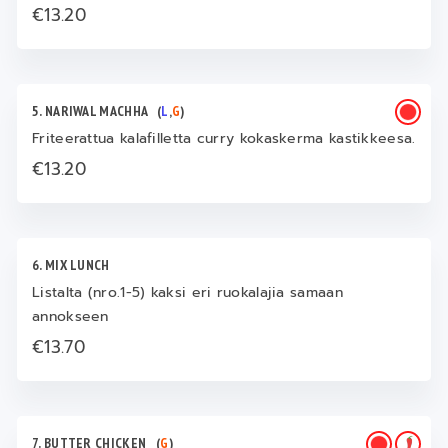
€13.20
5. NARIWAL MACHHA
(
L
,
G
)
Friteerattua kalafilletta curry kokaskerma kastikkeesa.
€13.20
6. MIX LUNCH
Listalta (nro.1-5) kaksi eri ruokalajia samaan
annokseen
€13.70
7. BUTTER CHICKEN
(
G
)