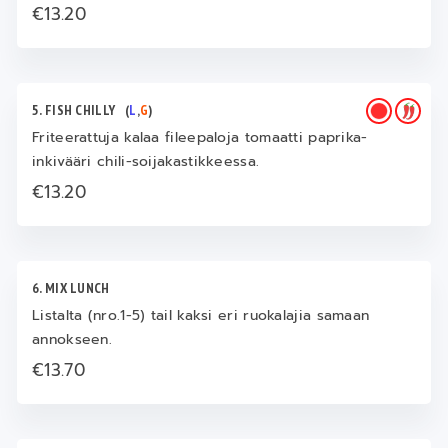
€13.20
5. FISH CHILLY
(
L
,
G
)
Friteerattuja kalaa fileepaloja tomaatti paprika-
inkivääri chili-soijakastikkeessa.
€13.20
6. MIX LUNCH
Listalta (nro.1-5) taiI kaksi eri ruokalajia samaan
annokseen.
€13.70