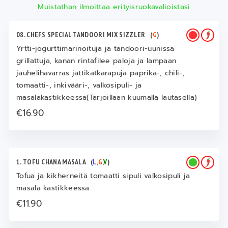
Muistathan ilmoittaa erityisruokavalioistasi
08. CHEFS SPECIAL TANDOORI MIX SIZZLER
(
G
)
Yrtti-jogurttimarinoituja ja tandoori-uunissa
grillattuja, kanan rintafilee paloja ja lampaan
jauhelihavarras jättikatkarapuja paprika-, chili-,
tomaatti-, inkivääri-, valkosipuli- ja
masalakastikkeessa(Tarjoillaan kuumalla lautasella)
€16.90
1. TOFU CHANA MASALA
(
L
,
G
,
V
)
Tofua ja kikherneitä tomaatti sipuli valkosipuli ja
masala kastikkeessa.
€11.90