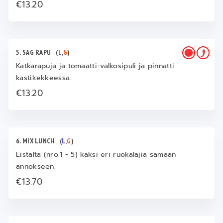
€13.20
5. SAG RAPU
(
L
,
G
)
Katkarapuja ja tomaatti-valkosipuli ja pinnatti
kastikekkeessa.
€13.20
6. MIX LUNCH
(
L
,
G
)
Listalta (nro.1 - 5) kaksi eri ruokalajia samaan
annokseen.
€13.70