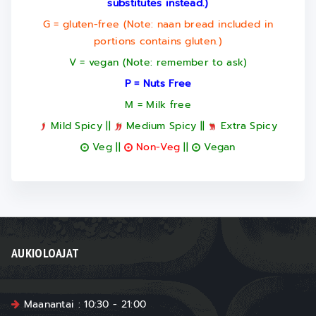
substitutes instead.)
G = gluten-free (Note: naan bread included in
portions contains gluten.)
V = vegan (Note: remember to ask)
P = Nuts Free
M = Milk free
Mild Spicy ||
Medium Spicy ||
Extra Spicy
Veg ||
Non-Veg
||
Vegan
AUKIOLOAJAT
Maanantai : 10:30 - 21:00