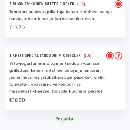
7. PÄIVÄN ERIKOINEN BUTTER CHICKEN
(
L
,
G
)
Tandoori uunissa grillattuja kanan rintafilee paloja
hunaja,tomaatti voi ja kermakastikkeessa.
€13.70
8. CHEFS SPECIAL TANDOORI MIX SIZZLER
(
L
,
G
)
Yrtti-jogurttimarinoituja ja tandoori-uunissa
grillattuja, kanan rintafilee paloja ja lampaan
jauhelihavarras jättikatkarapuja paprika-, chili-,
tomaatti-, inkivääri-, valkosipuli- ja
masalakastikkeessa. (tarjolla kuumalla parilla)
€16.90
Perjantai