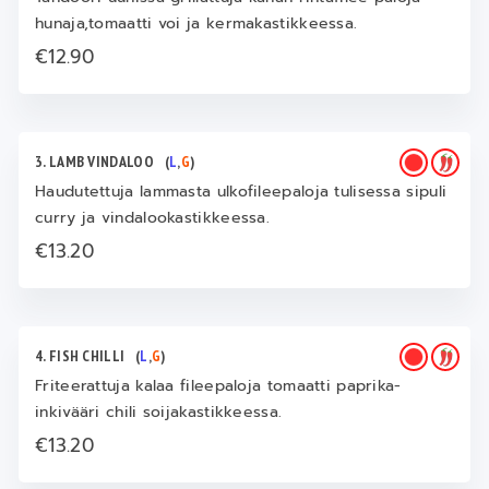
hunaja,tomaatti voi ja kermakastikkeessa.
€12.90
3. LAMB VINDALOO
(
L
,
G
)
Haudutettuja lammasta ulkofileepaloja tulisessa sipuli
curry ja vindalookastikkeessa.
€13.20
4. FISH CHILLI
(
L
,
G
)
Friteerattuja kalaa fileepaloja tomaatti paprika-
inkivääri chili soijakastikkeessa.
€13.20