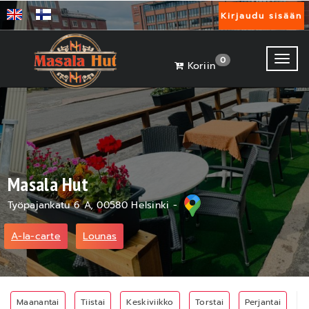
Kirjaudu sisään
Toggl
0
Koriin
Masala Hut
Työpajankatu 6 A, 00580 Helsinki -
A-la-carte
Lounas
Maanantai
Tiistai
Keskiviikko
Torstai
Perjantai