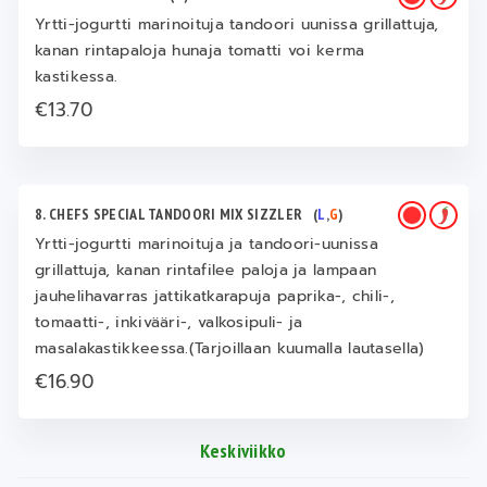
Yrtti-jogurtti marinoituja tandoori uunissa grillattuja,
kanan rintapaloja hunaja tomatti voi kerma
kastikessa.
€13.70
8. CHEFS SPECIAL TANDOORI MIX SIZZLER
(
L
,
G
)
Yrtti-jogurtti marinoituja ja tandoori-uunissa
grillattuja, kanan rintafilee paloja ja lampaan
jauhelihavarras jattikatkarapuja paprika-, chili-,
tomaatti-, inkivääri-, valkosipuli- ja
masalakastikkeessa.(Tarjoillaan kuumalla lautasella)
€16.90
Keskiviikko