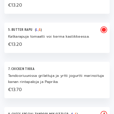
€13.20
5. BUTTER RAPU
(
L
,
G
)
Katkarapuja tomaatti voi kerma kastikkeessa.
€13.20
7. CHICKEN TIKKA
Tandooriuunissa grilattuja ja yrtti jogurtti marinoituja
kanan rintapaloja ja Paprika.
€13.70