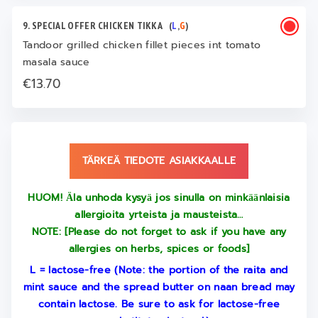
9. SPECIAL OFFER CHICKEN TIKKA
(
L
,
G
)
Tandoor grilled chicken fillet pieces int tomato
masala sauce
€13.70
TÄRKEÄ TIEDOTE ASIAKKAALLE
HUOM! Ӓla unhoda kysyӓ jos sinulla on minkӓӓnlaisia
allergioita yrteista ja mausteista…
NOTE: [Please do not forget to ask if you have any
allergies on herbs, spices or foods]
L = lactose-free (Note: the portion of the raita and
mint sauce and the spread butter on naan bread may
contain lactose. Be sure to ask for lactose-free