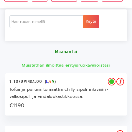
Käytä
Maanantai
Muistathan ilmoittaa erityisruokavalioistasi
1. TOFU VINDALOO
(
L
,
G
,
V
)
Tofua ja peruna tomaattia chilly sipuli inkivääri-
valkosipuli ja vindalookastikkeessa.
€11.90