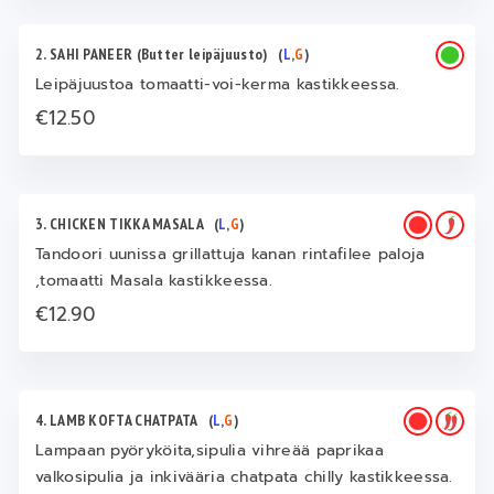
2. SAHI PANEER (Butter leipäjuusto)
(
L
,
G
)
Leipäjuustoa tomaatti-voi-kerma kastikkeessa.
€12.50
3. CHICKEN TIKKA MASALA
(
L
,
G
)
Tandoori uunissa grillattuja kanan rintafilee paloja
,tomaatti Masala kastikkeessa.
€12.90
4. LAMB KOFTA CHATPATA
(
L
,
G
)
Lampaan pyöryköita,sipulia vihreää paprikaa
valkosipulia ja inkivääria chatpata chilly kastikkeessa.