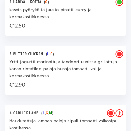
2. HARIYALI KOFTA
(
G
)
kasvis pyöryköitä juusto pinatti-curry ja
kermakastikkeessa.
€12.50
3. BUTTER CHICKEN
(
L
,
G
)
Yrtti-jogurtti marinoituja tandoori uunissa grillattuja
kanan rintafilee-paloja hunaja,tomaatti voi ja
kermakastikkeessa
€12.90
4. GARLICK LAMB
(
L
,
G
,
M
)
Haudutettuja lampan paloja sipuli tomaatti valkosipuli
kastikessa.