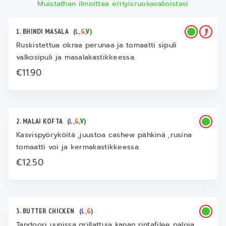
Muistathan ilmoittaa erityisruokavalioistasi
1. BHINDI MASALA
(
L
,
G
,
V
)
Ruskistettua okraa perunaa ja tomaatti sipuli
valkosipuli ja masalakastikkeessa.
€11.90
2. MALAI KOFTA
(
L
,
G
,
V
)
Kasvispyöryköitä ,juustoa cashew pähkinä ,rusina
tomaatti voi ja kermakastikkeessa.
€12.50
3. BUTTER CHICKEN
(
L
,
G
)
Tandoori uunissa grillattuja kanan rintafilee paloja