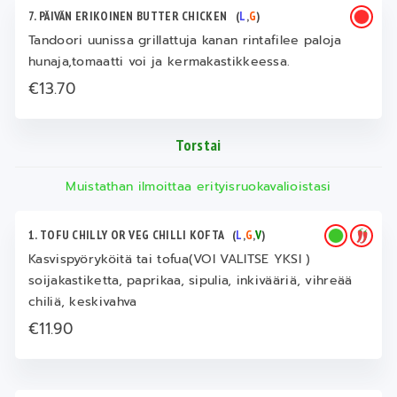
7. PÄIVÄN ERIKOINEN BUTTER CHICKEN
(
L
,
G
)
Tandoori uunissa grillattuja kanan rintafilee paloja
hunaja,tomaatti voi ja kermakastikkeessa.
€13.70
Torstai
Muistathan ilmoittaa erityisruokavalioistasi
1. TOFU CHILLY OR VEG CHILLI KOFTA
(
L
,
G
,
V
)
Kasvispyöryköitä tai tofua(VOI VALITSE YKSI )
soijakastiketta, paprikaa, sipulia, inkivääriä, vihreää
chiliä, keskivahva
€11.90