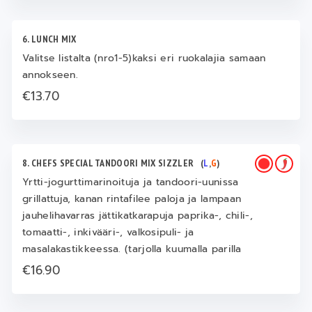
6. LUNCH MIX
Valitse listalta (nro1-5)kaksi eri ruokalajia samaan
annokseen.
€13.70
8. CHEFS SPECIAL TANDOORI MIX SIZZLER
(
L
,
G
)
Yrtti-jogurttimarinoituja ja tandoori-uunissa
grillattuja, kanan rintafilee paloja ja lampaan
jauhelihavarras jättikatkarapuja paprika-, chili-,
tomaatti-, inkivääri-, valkosipuli- ja
masalakastikkeessa. (tarjolla kuumalla parilla
€16.90