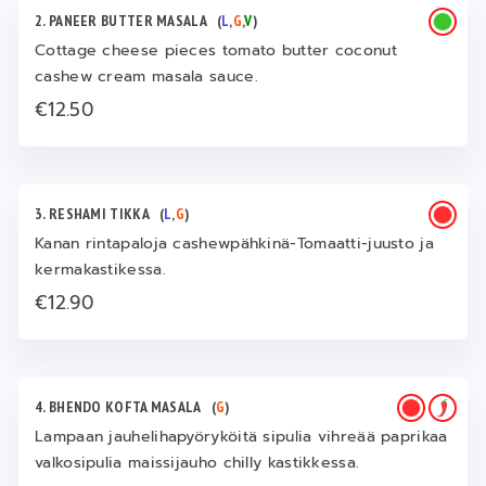
2. PANEER BUTTER MASALA
(
L
,
G
,
V
)
Cottage cheese pieces tomato butter coconut
cashew cream masala sauce.
€12.50
3. RESHAMI TIKKA
(
L
,
G
)
Kanan rintapaloja cashewpähkinä-Tomaatti-juusto ja
kermakastikessa.
€12.90
4. BHENDO KOFTA MASALA
(
G
)
Lampaan jauhelihapyöryköitä sipulia vihreää paprikaa
valkosipulia maissijauho chilly kastikkessa.