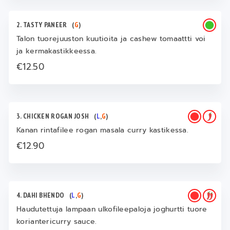
2. TASTY PANEER
(
G
)
Talon tuorejuuston kuutioita ja cashew tomaattti voi
ja kermakastikkeessa.
€12.50
3. CHICKEN ROGAN JOSH
(
L
,
G
)
Kanan rintafilee rogan masala curry kastikessa.
€12.90
4. DAHI BHENDO
(
L
,
G
)
Haudutettuja lampaan ulkofileepaloja joghurtti tuore
koriantericurry sauce.