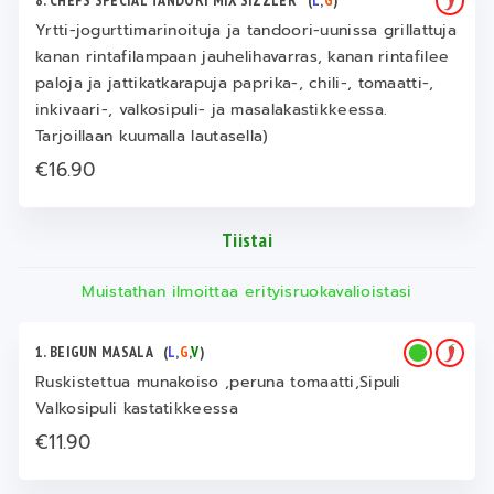
8. CHEFS SPECIAL TANDORI MIX SIZZLER
(
L
,
G
)
Yrtti-jogurttimarinoituja ja tandoori-uunissa grillattuja
kanan rintafilampaan jauhelihavarras, kanan rintafilee
paloja ja jattikatkarapuja paprika-, chili-, tomaatti-,
inkivaari-, valkosipuli- ja masalakastikkeessa.
Tarjoillaan kuumalla lautasella)
€16.90
Tiistai
Muistathan ilmoittaa erityisruokavalioistasi
1. BEIGUN MASALA
(
L
,
G
,
V
)
Ruskistettua munakoiso ,peruna tomaatti,Sipuli
Valkosipuli kastatikkeessa
€11.90