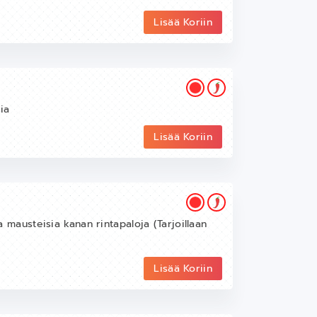
Lisää Koriin
sia
Lisää Koriin
ja mausteisia kanan rintapaloja (Tarjoillaan
Lisää Koriin