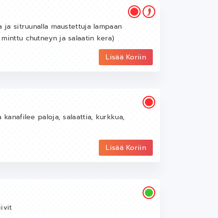
ja ja sitruunalla maustettuja lampaan
n minttu chutneyn ja salaatin kera)
Lisää Koriin
a kanafilee paloja, salaattia, kurkkua,
Lisää Koriin
ivit