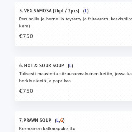
5. VEG SAMOSA (2kpl / 2pcs)
(
L
)
Perunoilla ja herneillä täytetty ja friteerattu kasvispii
kera)
€7.50
6. HOT & SOUR SOUP
(
L
)
Tulisesti maustettu sitruunanmakuinen keitto, jossa ka
herkkusieniä ja paprikaa
€7.50
7. PRAWN SOUP
(
L
,
G
)
Kermainen katkarapukeitto