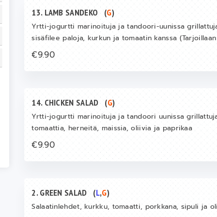
13. LAMB SANDEKO
(
G
)
Yrtti-jogurtti marinoituja ja tandoori-uunissa grillattu
sisäfilee paloja, kurkun ja tomaatin kanssa (Tarjoillaa
€9.90
14. CHICKEN SALAD
(
G
)
Yrtti-jogurtti marinoituja ja tandoori uunissa grillattuj
tomaattia, herneitä, maissia, oliivia ja paprikaa
€9.90
2. GREEN SALAD
(
L
,
G
)
Salaatinlehdet, kurkku, tomaatti, porkkana, sipuli ja oli