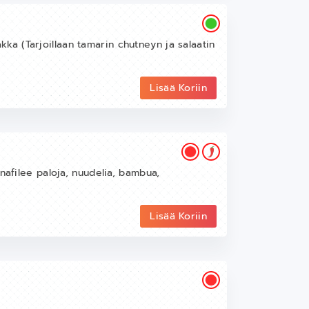
rakka (Tarjoillaan tamarin chutneyn ja salaatin
Lisää Koriin
nafilee paloja, nuudelia, bambua,
Lisää Koriin