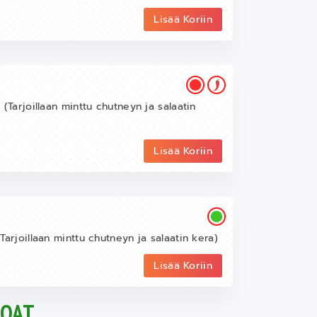
Lisää Koriin
t (Tarjoillaan minttu chutneyn ja salaatin
Lisää Koriin
(Tarjoillaan minttu chutneyn ja salaatin kera)
Lisää Koriin
UOAT