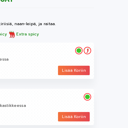
iisiä, naan-leipä, ja raitaa.
icy
Extra spicy
eessa
Lisää Koriin
tikastikkeessa
Lisää Koriin