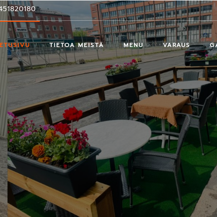
451820180
ETUSIVU
TIETOA MEISTÄ
MENU
VARAUS
G