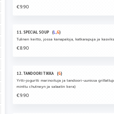
€9.90
11. SPECIAL SOUP
(
L
,
G
)
Tulinen keitto, jossa kanapaloja, katkarapuja ja kasvik
€8.90
12. TANDOORI TIKKA
(
G
)
Yrtti-jogurtti marinoituja ja tandoori-uunissa grillattu
minttu chutneyn ja salaatin kera)
€9.90