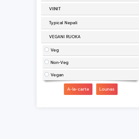
VIINIT
Typical Nepali
VEGANI RUOKA
Veg
Non-Veg
Vegan
A-la-carte
Lounas