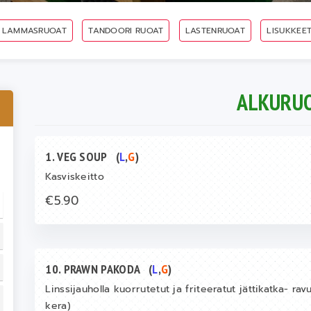
LAMMASRUOAT
TANDOORI RUOAT
LASTENRUOAT
LISUKKEE
ALKURU
1. VEG SOUP
(
L
,
G
)
Kasviskeitto
€5.90
10. PRAWN PAKODA
(
L
,
G
)
Linssijauholla kuorrutetut ja friteeratut jättikatka- rav
kera)