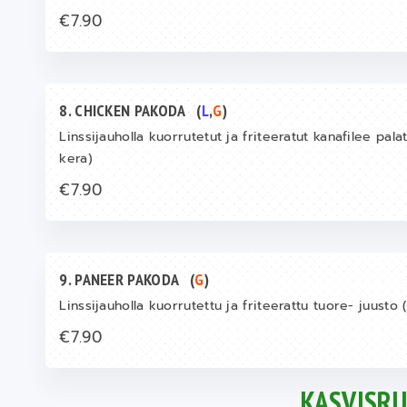
€7.90
8. CHICKEN PAKODA
(
L
,
G
)
Linssijauholla kuorrutetut ja friteeratut kanafilee pala
kera)
€7.90
9. PANEER PAKODA
(
G
)
Linssijauholla kuorrutettu ja friteerattu tuore- juusto 
€7.90
KASVISR