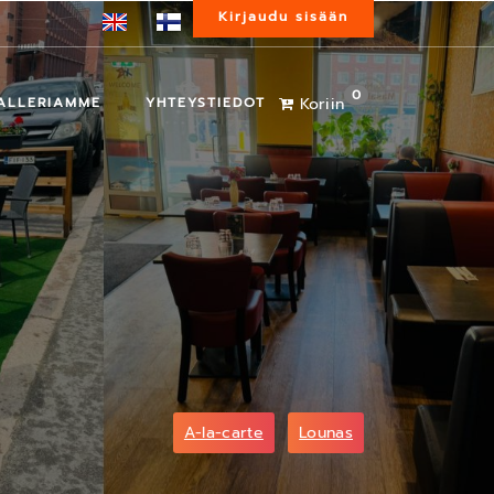
Kirjaudu sisään
0
ALLERIAMME
YHTEYSTIEDOT
Koriin
A-la-carte
Lounas