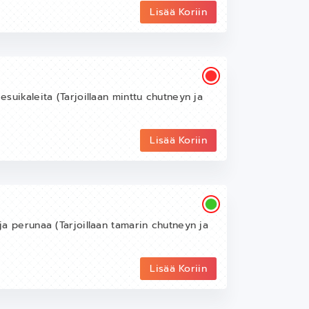
Lisää Koriin
eesuikaleita (Tarjoillaan minttu chutneyn ja
Lisää Koriin
 ja perunaa (Tarjoillaan tamarin chutneyn ja
Lisää Koriin