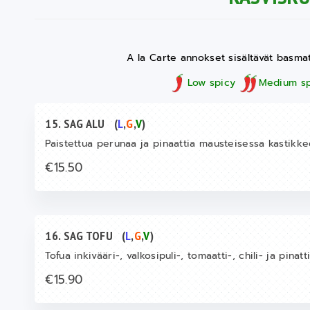
A la Carte annokset sisältävät basmatir
Low spicy
Medium sp
15. SAG ALU
(
L
,
G
,
V
)
Paistettua perunaa ja pinaattia mausteisessa kastikk
€15.50
16. SAG TOFU
(
L
,
G
,
V
)
Tofua inkivääri-, valkosipuli-, tomaatti-, chili- ja pinat
€15.90