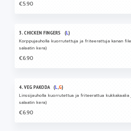
€5.90
3. CHICKEN FINGERS
(
L
)
Korppujauholla kuorrutettuja ja friteerattuja kanan fil
salaatin kera)
€6.90
4. VEG PAKODA
(
L
,
G
)
Linssijauholla kuorrutettua ja friteerattua kukkakaalia
salaatin kera)
€6.90