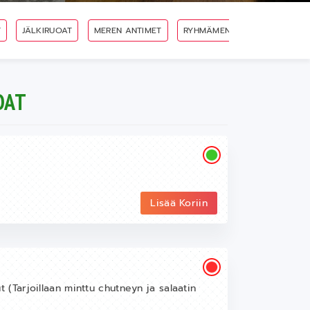
T
JÄLKIRUOAT
MEREN ANTIMET
RYHMÄMENUT
THALI
OAT
Lisää Koriin
ut (Tarjoillaan minttu chutneyn ja salaatin