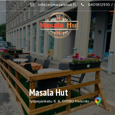
info(at)masalahut.fi
0401812910
/
Masala Hut
Työpajankatu 6 A, 00580 Helsinki -