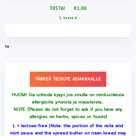
TIISTAI €1.00
1. taesa d
ta
TÄRKEÄ TIEDOTE ASIAKKAALLE
HUOM! Ӓla unhoda kysyӓ jos sinulla on minkӓӓnlaisia
allergioita yrteista ja mausteista…
NOTE: [Please do not forget to ask if you have any
allergies on herbs, spices or foods]
L = lactose-free (Note: the portion of the raita and
mint sauce and the spread butter on naan bread may