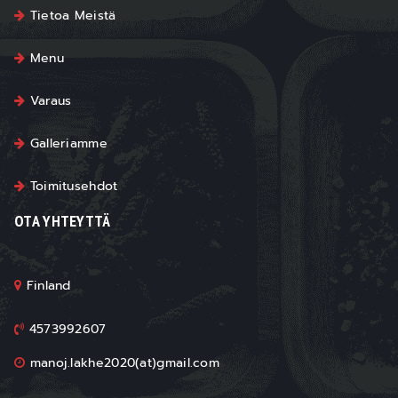
Tietoa Meistä
Menu
Varaus
Galleriamme
Toimitusehdot
OTA YHTEYTTÄ
Finland
4573992607
manoj.lakhe2020(at)gmail.com