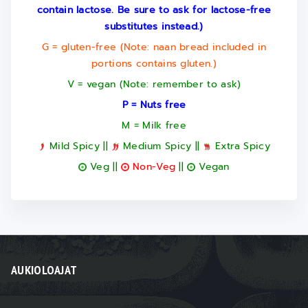
contain lactose. Be sure to ask for lactose-free
substitutes instead.)
G = gluten-free (Note: naan bread included in
portions contains gluten.)
V = vegan (Note: remember to ask)
P = Nuts free
M = Milk free
Mild Spicy ||
Medium Spicy ||
Extra Spicy
Veg ||
Non-Veg
||
Vegan
AUKIOLOAJAT