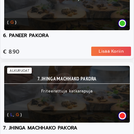
(
G
)
6. PANEER PAKORA
€ 8.90
Lisää Koriin
ALKURUOAT
7. JHINGA MACHHAKO PAKORA
Friteerattuja katkarapuja
(
L
,
G
)
7. JHINGA MACHHAKO PAKORA