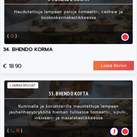
Haudutettuja lampaan paloja tomaatti-, cashew ja
kookoskermakastikkeessa
(
G
)
34. BHENDO KORMA
€ 18.90
Lisää Koriin
LAMMASRUOAT
35. BHENDO KOFTA
Kuminalla ja korianterilla maustettuja lampaan
jauhelihapyöryköitä hieman tulisessa tomaatti-, sipuli-,
inkivääri- ja masalakastikkeessa
(
L
,
G
)