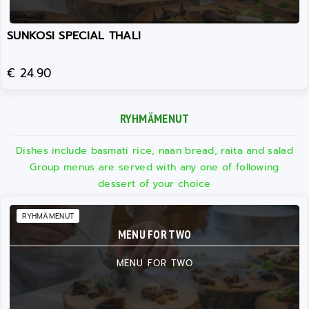
SUNKOSI SPECIAL THALI
€ 24.90
RYHMÄMENUT
Dishes include basmati rice, naan bread, raita and salad
Group menus are served with any one of following
dessert of your choice
RYHMÄMENUT
MENU FOR TWO
MENU FOR TWO