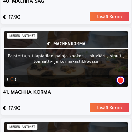
40. MACHHA SAG
€ 17.90
Lisää Koriin
MEREN ANTIMET
41. MACHHA KORMA
Paistettuja tilapiafilee paloja kookos-, inkivääri-, sipuli-,
tomaatti- ja kermakastikkeessa
(
G
)
41. MACHHA KORMA
€ 17.90
Lisää Koriin
MEREN ANTIMET