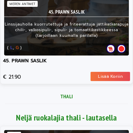
MEREN ANTIMET
45. PRAWN SASLIK
Linssijauholla kuorrutettuja ja friteerattuja jättikatkarapuja
chili-, valkosipuli-, sipuli- ja tomaattikastikkeessa
(tarjoillaan kuumalla parilalla)
(
L
,
G
)
45. PRAWN SASLIK
€ 21.90
Lisää Koriin
THALI
Neljä ruokalajia thali - lautasella