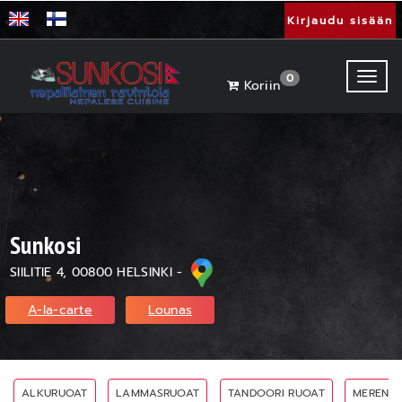
Kirjaudu sisään
Toggl
0
Koriin
Sunkosi
SIILITIE 4, 00800 HELSINKI -
A-la-carte
Lounas
ALKURUOAT
LAMMASRUOAT
TANDOORI RUOAT
MEREN A