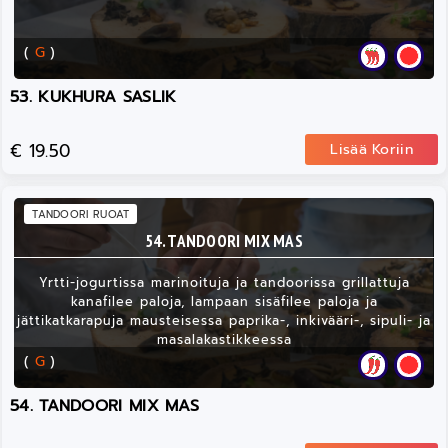
(
G
)
53. KUKHURA SASLIK
€ 19.50
Lisää Koriin
TANDOORI RUOAT
54. TANDOORI MIX MAS
Yrtti-jogurtissa marinoituja ja tandoorissa grillattuja
kanafilee paloja, lampaan sisäfilee paloja ja
jättikatkarapuja mausteisessa paprika-, inkivääri-, sipuli- ja
masalakastikkeessa
(
G
)
54. TANDOORI MIX MAS