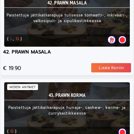
42. PRAWN MASALA
Paistettuja jättikatkarapuja tulisessa tomaatti-, inkivääri-,
valkosipuli- ja sipulikastikkeessa
(
L
,
G
)
42. PRAWN MASALA
€ 19.90
Lisää Koriin
MEREN ANTIMET
43. PRAWN KORMA
Paistettuja jättikatkarapuja hunaja-, cashew-, kerma- ja
currykastikkeessa
(
G
)