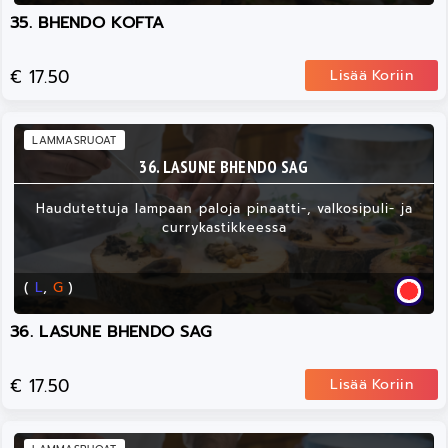
35. BHENDO KOFTA
€ 17.50
Lisää Koriin
LAMMASRUOAT
36. LASUNE BHENDO SAG
Haudutettuja lampaan paloja pinaatti-, valkosipuli- ja
currykastikkeessa
(
L
,
G
)
36. LASUNE BHENDO SAG
€ 17.50
Lisää Koriin