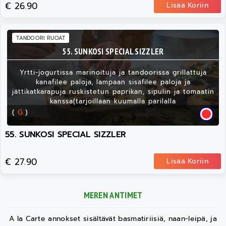
€ 26.90
Lisää Koriin
TANDOORI RUOAT
55. SUNKOSI SPECIAL SIZZLER
Yrtti-jogurtissa marinoituja ja tandoorissa grillattuja
kanafilee paloja, lampaan sisäfilee paloja ja
jättikatkarapuja ruskistetun paprikan, sipulin ja tomaatin
kanssa(tarjoillaan kuumalla parilalla
(
G
)
55. SUNKOSI SPECIAL SIZZLER
€ 27.90
Lisää Koriin
MEREN ANTIMET
A la Carte annokset sisältävät basmatiriisiä, naan-leipä, ja