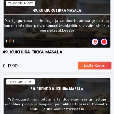
TANDOORI RUOAT
49. KUKHURA TIKKA MASALA
Yrtti-jogurtissa marinoituja ja tandoori-uunissa grillattuja
kanan rintafilee paloja tomaatti-,inkivääri-, sipuli-, chili- ja
masalakastikkeessa
(
G
)
49. KUKHURA TIKKA MASALA
€ 17.90
Lisää Koriin
TANDOORI RUOAT
50. BHENDO KUKHURA MASALA
Yrtti-jogurttimarinoituja ja tandoori-uunissa grillattuja
kanafilee paloja ja lampaan jauhelihaa tulisessa tomaatti-,
sipuli- ja inkiväärikastikkeessa