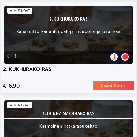
ALKURUOAT
2. KUKHURAKO RAS
Kanakeitto Kanafileepaloja, nuudelia ja paprikaa
(
L
)
2. KUKHURAKO RAS
€ 6.90
Lisää Koriin
ALKURUOAT
3. JHINGA MACHHAKO RAS
Kermainen katkarapukeitto