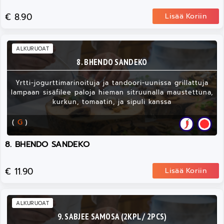
€ 8.90
Lisää Koriin
ALKURUOAT
8. BHENDO SANDEKO
Yrtti-jogurttimarinoituja ja tandoori-uunissa grillattuja
lampaan sisäfilee paloja hieman sitruunalla maustettuna,
kurkun, tomaatin, ja sipuli kanssa
(
G
)
8. BHENDO SANDEKO
€ 11.90
Lisää Koriin
ALKURUOAT
9. SABJEE SAMOSA (2KPL / 2PCS)