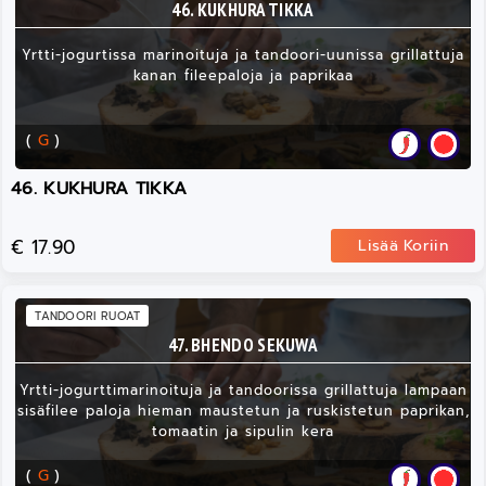
46. KUKHURA TIKKA
Yrtti-jogurtissa marinoituja ja tandoori-uunissa grillattuja
kanan fileepaloja ja paprikaa
(
G
)
46. KUKHURA TIKKA
€ 17.90
Lisää Koriin
TANDOORI RUOAT
47. BHENDO SEKUWA
Yrtti-jogurttimarinoituja ja tandoorissa grillattuja lampaan
sisäfilee paloja hieman maustetun ja ruskistetun paprikan,
tomaatin ja sipulin kera
(
G
)