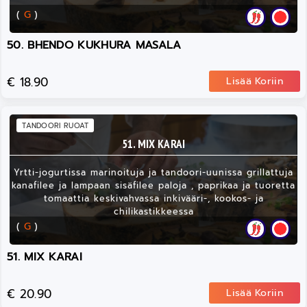
(
G
)
50. BHENDO KUKHURA MASALA
€ 18.90
Lisää Koriin
TANDOORI RUOAT
51. MIX KARAI
Yrtti-jogurtissa marinoituja ja tandoori-uunissa grillattuja
kanafilee ja lampaan sisäfilee paloja , paprikaa ja tuoretta
tomaattia keskivahvassa inkivääri-, kookos- ja
chilikastikkeessa
(
G
)
51. MIX KARAI
€ 20.90
Lisää Koriin