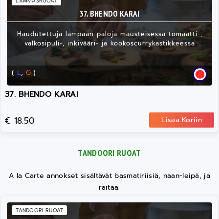
LAMMASRUOAT
37. BHENDO KARAI
Haudutettuja lampaan paloja mausteisessa tomaatti-,
valkosipuli-, inkivääri- ja kookoscurrykastikkeessa
(
L
,
G
)
37. BHENDO KARAI
€ 18.50
Lisää Koriin
TANDOORI RUOAT
A la Carte annokset sisältävät basmatiriisiä, naan-leipä, ja
raitaa.
TANDOORI RUOAT