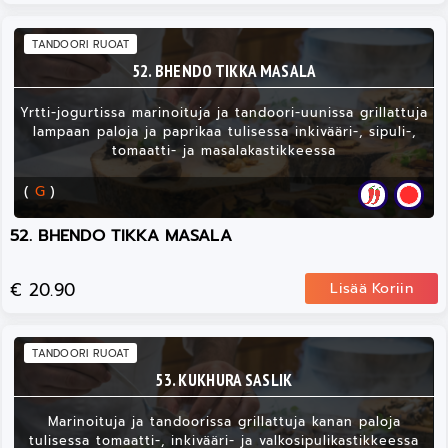
TANDOORI RUOAT
52. BHENDO TIKKA MASALA
Yrtti-jogurtissa marinoituja ja tandoori-uunissa grillattuja
lampaan paloja ja paprikaa tulisessa inkivääri-, sipuli-,
tomaatti- ja masalakastikkeessa
(
G
)
52. BHENDO TIKKA MASALA
€ 20.90
Lisää Koriin
TANDOORI RUOAT
53. KUKHURA SASLIK
Marinoituja ja tandoorissa grillattuja kanan paloja
tulisessa tomaatti-, inkivääri- ja valkosipulikastikkeessa