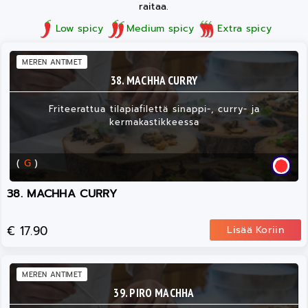
raitaa.
Low spicy
Medium spicy
Extra spicy
MEREN ANTIMET
38. MACHHA CURRY
Friteerattua tilapiafilettä sinappi-, curry- ja
kermakastikkeessa
(
G
)
38. MACHHA CURRY
€ 17.90
Lisää Koriin
MEREN ANTIMET
39. PIRO MACHHA