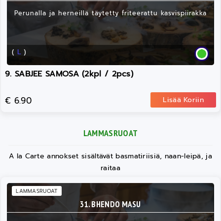
Perunalla ja herneillä täytetty friteerattu kasvispiirakka
(
L
)
9. SABJEE SAMOSA (2kpl / 2pcs)
€ 6.90
Lisää Koriin
LAMMASRUOAT
A la Carte annokset sisältävät basmatiriisiä, naan-leipä, ja
raitaa
LAMMASRUOAT
31. BHENDO MASU