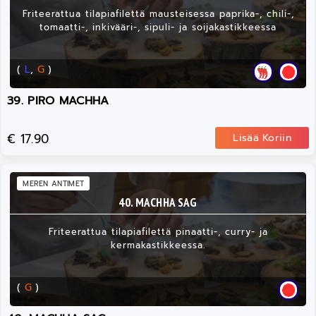
Friteerattua tilapiafilettä mausteisessa paprika-, chili-,
tomaatti-, inkivääri-, sipuli- ja soijakastikkeessa
(
L
,
G
)
39. PIRO MACHHA
€ 17.90
Lisää Koriin
MEREN ANTIMET
40. MACHHA SAG
Friteerattua tilapiafilettä pinaatti-, curry- ja
kermakastikkeessa.
(
G
)