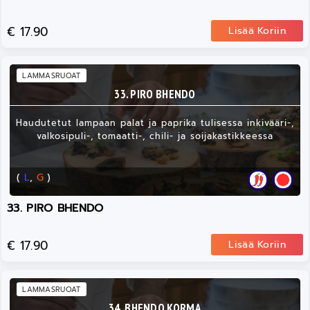
€ 17.90
Lisää Koriin
LAMMASRUOAT
33. PIRO BHENDO
Haudutetut lampaan palat ja paprika tulisessa inkivääri-,
valkosipuli-, tomaatti-, chili- ja soijakastikkeessa
(
L
,
G
)
33. PIRO BHENDO
€ 17.90
Lisää Koriin
LAMMASRUOAT
34. BHENDO KORMA