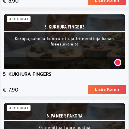
€ 8.90
Lisää Koriin
ALKURUOAT
5. KUKHURA FINGERS
Korppujauholla kuorrutettuja friteerattuja kanan
fileesuikaleita
5. KUKHURA FINGERS
€ 7.90
Lisää Koriin
ALKURUOAT
6. PANEER PAKORA
Friteerattua tuorejuustoa