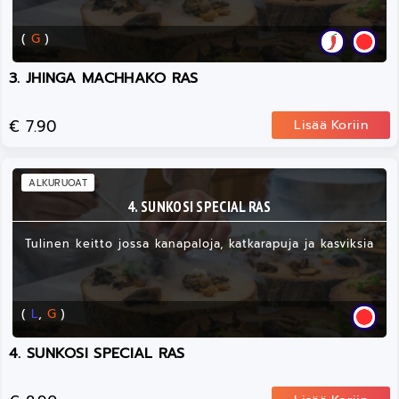
(
G
)
3. JHINGA MACHHAKO RAS
€ 7.90
Lisää Koriin
ALKURUOAT
4. SUNKOSI SPECIAL RAS
Tulinen keitto jossa kanapaloja, katkarapuja ja kasviksia
(
L
,
G
)
4. SUNKOSI SPECIAL RAS