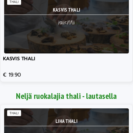
THALI
KASVIS THALI
jgjjcjfjfjj
KASVIS THALI
€ 19.90
Neljä ruokalajia thali - lautasella
THALI
LIHA THALI