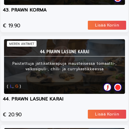
43. PRAWN KORMA
€ 19.90
Lisää Koriin
MEREN ANTIMET
44. PRAWN LASUNE KARAI
Paistettuja jättikatkarapuja mausteisessa tomaatti-,
valkosipuli-, chili- ja currykastikkeessa
(
L
,
G
)
44. PRAWN LASUNE KARAI
€ 20.90
Lisää Koriin