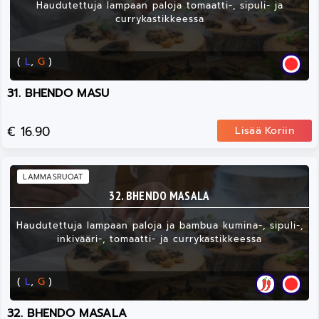
Haudutettuja lampaan paloja tomaatti-, sipuli- ja
currykastikkeessa
(
L
,
G
)
31. BHENDO MASU
€ 16.90
Lisää Koriin
LAMMASRUOAT
32. BHENDO MASALA
Haudutettuja lampaan paloja ja bambua kumina-, sipuli-,
inkivääri-, tomaatti- ja currykastikkeessa
(
L
,
G
)
32. BHENDO MASALA