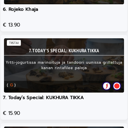
6. Rojeko Khaja
€ 13.90
TIISTAI
7. TODAY’S SPECIAL: KUKHURA TIKKA
Yrtti-jogurtissa marinoituja ja tandoori uunissa grillattuja
kanan rintafilee paloja
(
G
)
7. Today’s Special: KUKHURA TIKKA
€ 15.90