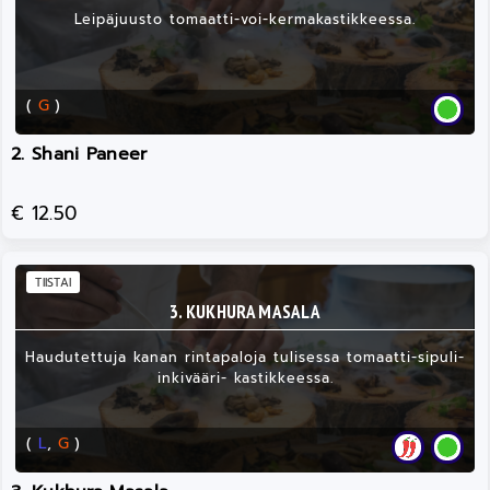
Leipäjuusto tomaatti-voi-kermakastikkeessa.
(
G
)
2. Shani Paneer
€ 12.50
TIISTAI
3. KUKHURA MASALA
Haudutettuja kanan rintapaloja tulisessa tomaatti-sipuli-
inkivääri- kastikkeessa.
(
L
,
G
)