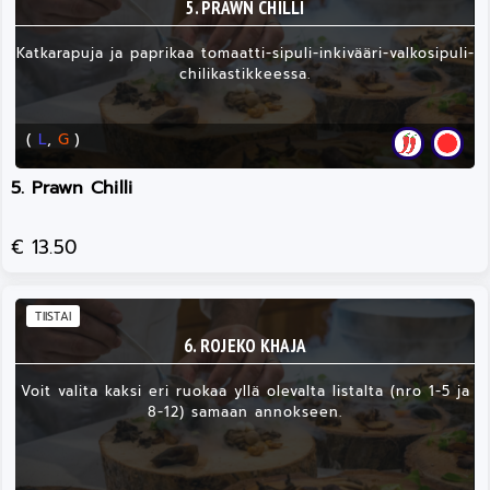
5. PRAWN CHILLI
Katkarapuja ja paprikaa tomaatti-sipuli-inkivääri-valkosipuli-
chilikastikkeessa.
(
L
,
G
)
5. Prawn Chilli
€ 13.50
TIISTAI
6. ROJEKO KHAJA
Voit valita kaksi eri ruokaa yllä olevalta listalta (nro 1-5 ja
8-12) samaan annokseen.