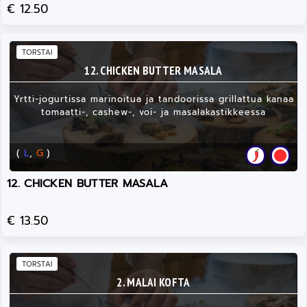
€ 12.50
TORSTAI
12. CHICKEN BUTTER MASALA
Yrtti-jogurtissa marinoitua ja tandoorissa grillattua kanaa
tomaatti-, cashew-, voi- ja masalakastikkeessa
(
L
,
G
)
12. CHICKEN BUTTER MASALA
€ 13.50
TORSTAI
2. MALAI KOFTA