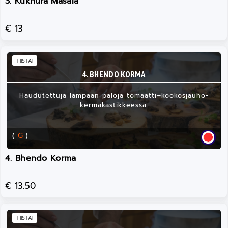
3. Kukhura Masala
€ 13
TIISTAI
4. BHENDO KORMA
Haudutettuja lampaan paloja tomaatti–kookosjauho-
kermakastikkeessa.
(
G
)
4. Bhendo Korma
€ 13.50
TIISTAI