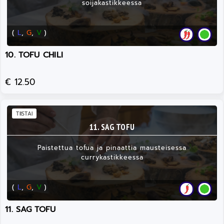
soijakastikkeessa
(
L
,
G
,
V
)
10. TOFU CHILI
€ 12.50
TIISTAI
11. SAG TOFU
Paistettua tofua ja pinaattia mausteisessa
currykastikkeessa
(
L
,
G
,
V
)
11. SAG TOFU