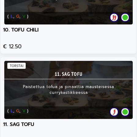
(
L
,
G
,
V
)
10. TOFU CHILI
€ 12.50
TORSTAI
11. SAG TOFU
Paistettua tofua ja pinaattia mausteisessa
currykastikkeessa
(
L
,
G
,
V
)
11. SAG TOFU