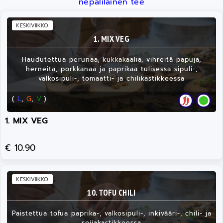
nepalilainen tee
KESKIVIIKKO
1. MIX VEG
Haudutettua perunaa, kukkakaalia, vihreitä papuja,
herneitä, porkkanaa ja paprikaa tulisessa sipuli-,
valkosipuli-, tomaatti- ja chilikastikkeessa
(
L
,
G
,
V
)
1. MIX VEG
€ 10.90
KESKIVIIKKO
10. TOFU CHILI
Paistettua tofua paprika-, valkosipuli-, inkivääri-, chili- ja
soijakastikkeessa