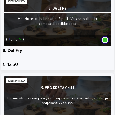
KESKIVIIKKO
8. DAL FRY
Haudutettuja linssejä Sipuli-,Valkosipuli - ja
tomaattikastikkeessa
(
L
,
G
,
V
)
8. Dal Fry
€ 12.50
KESKIVIIKKO
9. VEG KOFTA CHILI
Friteeratut kasvispyörykät paprika-, valkosipuli-, chili- ja
soijakastikkeessa