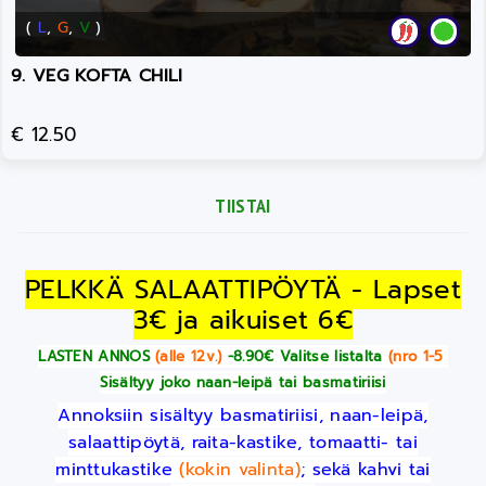
(
L
,
G
,
V
)
9. VEG KOFTA CHILI
€ 12.50
TIISTAI
PELKKÄ SALAATTIPÖYTÄ - Lapset
3€ ja aikuiset 6€
LASTEN ANNOS
(alle 12v.)
-8.90€ Valitse listalta
(nro 1-5
)
Sisältyy joko naan-leipä tai basmatiriisi
Annoksiin sisältyy basmatiriisi, naan-leipä,
salaattipöytä, raita-kastike, tomaatti- tai
minttukastike
(kokin valinta)
; sekä kahvi tai