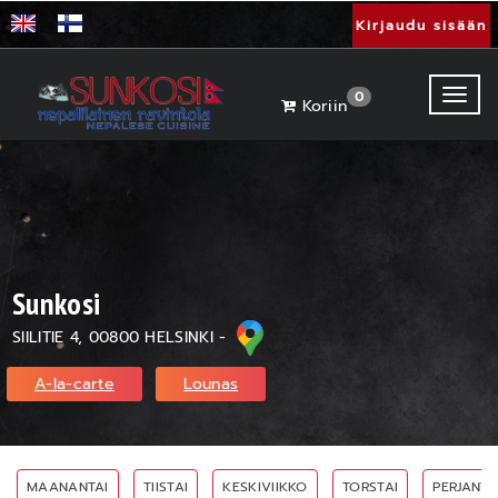
Kirjaudu sisään
Toggl
0
Koriin
Sunkosi
SIILITIE 4, 00800 HELSINKI -
A-la-carte
Lounas
MAANANTAI
TIISTAI
KESKIVIIKKO
TORSTAI
PERJANTA