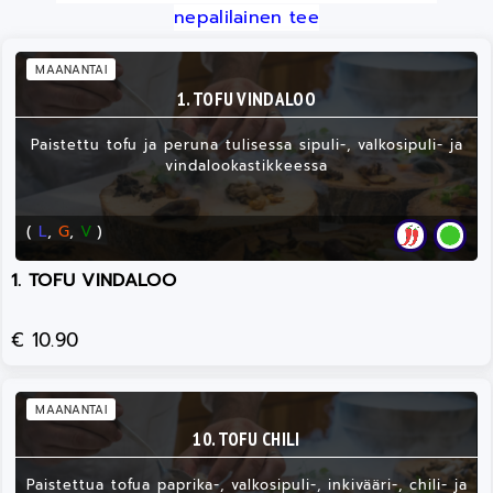
nepalilainen tee
MAANANTAI
1. TOFU VINDALOO
Paistettu tofu ja peruna tulisessa sipuli-, valkosipuli- ja
vindalookastikkeessa
(
L
,
G
,
V
)
1. TOFU VINDALOO
€ 10.90
MAANANTAI
10. TOFU CHILI
Paistettua tofua paprika-, valkosipuli-, inkivääri-, chili- ja