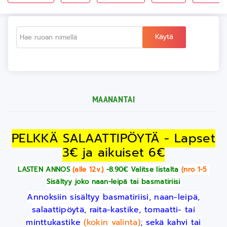
Käytä
MAANANTAI
PELKKÄ SALAATTIPÖYTÄ - Lapset
3€ ja aikuiset 6€
LASTEN ANNOS
(alle 12v.)
-8.90€ Valitse listalta
(nro 1-5
)
Sisältyy joko naan-leipä tai basmatiriisi
Annoksiin sisältyy basmatiriisi, naan-leipä,
salaattipöytä, raita-kastike, tomaatti- tai
minttukastike
(kokin valinta)
; sekä kahvi tai