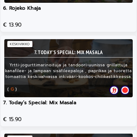
6. Rojeko Khaja
€ 13.90
KESKIVIIKKO
7. TODAY’S SPECIAL: MIX MASALA
Yrtti-jogurttimarinoituja ja tandoori-uunissa grillattuja
kanafilee- ja lampaan sisäfileepaloja , paprikaa ja tuoretta
tomaattia keskivahvassa inkivääri-kookos-chilikastikkeessa.
(
G
)
7. Today’s Special: Mix Masala
€ 15.90