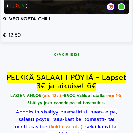
(
L
,
G
,
V
)
9. VEG KOFTA CHILI
€ 12.50
KESKIVIIKKO
PELKKÄ SALAATTIPÖYTÄ - Lapset
3€ ja aikuiset 6€
LASTEN ANNOS
(alle 12v.)
-8.90€ Valitse listalta
(nro 1-5
)
Sisältyy joko naan-leipä tai basmatiriisi
Annoksiin sisältyy basmatiriisi, naan-leipä,
salaattipöytä, raita-kastike, tomaatti- tai
minttukastike
(kokin valinta)
; sekä kahvi tai