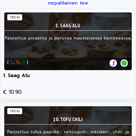
nepalilainen tee
TIISTAI
1. SAAG ALU
Paistettua pinaattia ja perunaa mausteisessa kastikkeessa,
(
L
,
G
,
V
)
1. Saag Alu
€ 10.90
TIISTAI
10. TOFU CHILI
Paistettua tofua paprika-, valkosipuli-, inkivääri-, chili- ja