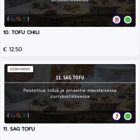
(
L
,
G
,
V
)
10. TOFU CHILI
€ 12.50
KESKIVIIKKO
11. SAG TOFU
Paistettua tofua ja pinaattia mausteisessa
currykastikkeessa
(
L
,
G
,
V
)
11. SAG TOFU