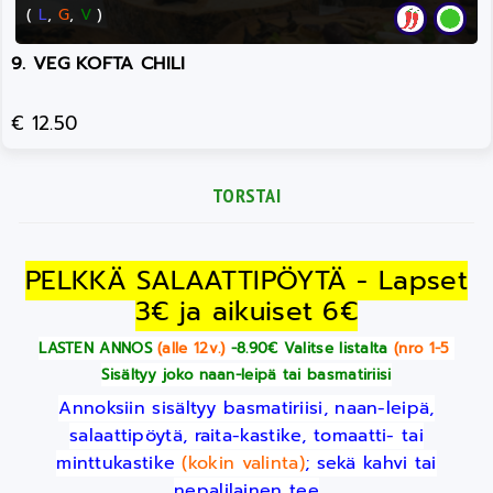
(
L
,
G
,
V
)
9. VEG KOFTA CHILI
€ 12.50
TORSTAI
PELKKÄ SALAATTIPÖYTÄ - Lapset
3€ ja aikuiset 6€
LASTEN ANNOS
(alle 12v.)
-8.90€ Valitse listalta
(nro 1-5
)
Sisältyy joko naan-leipä tai basmatiriisi
Annoksiin sisältyy basmatiriisi, naan-leipä,
salaattipöytä, raita-kastike, tomaatti- tai
minttukastike
(kokin valinta)
; sekä kahvi tai
nepalilainen tee