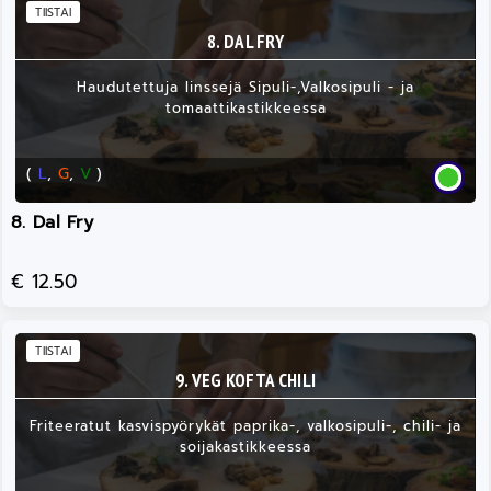
TIISTAI
8. DAL FRY
Haudutettuja linssejä Sipuli-,Valkosipuli - ja
tomaattikastikkeessa
(
L
,
G
,
V
)
8. Dal Fry
€ 12.50
TIISTAI
9. VEG KOFTA CHILI
Friteeratut kasvispyörykät paprika-, valkosipuli-, chili- ja
soijakastikkeessa