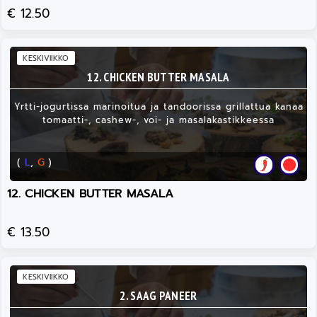
€ 12.50
KESKIVIIKKO
12. CHICKEN BUTTER MASALA
Yrtti-jogurtissa marinoitua ja tandoorissa grillattua kanaa
tomaatti-, cashew-, voi- ja masalakastikkeessa
(
L
,
G
)
12. CHICKEN BUTTER MASALA
€ 13.50
KESKIVIIKKO
2. SAAG PANEER