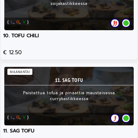
soijakastikkeessa
(
L
,
G
,
V
)
10. TOFU CHILI
€ 12.50
MAANANTAI
11. SAG TOFU
Paistettua tofua ja pinaattia mausteisessa
currykastikkeessa
(
L
,
G
,
V
)
11. SAG TOFU