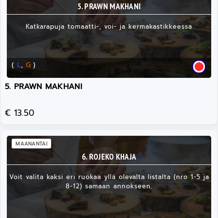
5. PRAWN MAKHANI
Katkarapuja tomaatti-, voi- ja kermakastikkeessa
(
L
,
G
)
5. PRAWN MAKHANI
€ 13.50
MAANANTAI
6. ROJEKO KHAJA
Voit valita kaksi eri ruokaa yllä olevalta listalta (nro 1-5 ja
8-12) samaan annokseen.