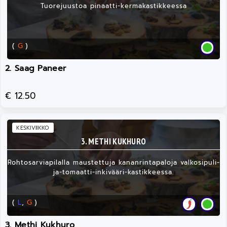
Tuorejuustoa pinaatti-kermakastikkeessa
(
G
)
2. Saag Paneer
€ 12.50
KESKIVIIKKO
3. METHI KUKHURO
Rohtosarviapilalla maustettuja kananrintapaloja valkosipuli-
ja-tomaatti-inkivääri-kastikkeessa.
(
L
,
G
)
3. Methi Kukhuro