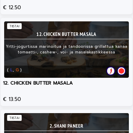
€ 12.50
TIISTAI
12. CHICKEN BUTTER MASALA
Yrtti-jogurtissa marinoitua ja tandoorissa grillattua kanaa
tomaatti-, cashew-, voi- ja masalakastikkeessa
(
L
,
G
)
12. CHICKEN BUTTER MASALA
€ 13.50
TIISTAI
2. SHANI PANEER