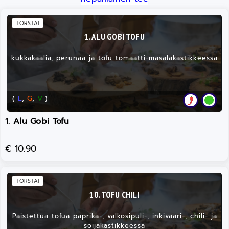
TORSTAI
1. ALU GOBI TOFU
kukkakaalia, perunaa ja tofu tomaatti-masalakastikkeessa
(
L
,
G
,
V
)
1. Alu Gobi Tofu
€ 10.90
TORSTAI
10. TOFU CHILI
Paistettua tofua paprika-, valkosipuli-, inkivääri-, chili- ja
soijakastikkeessa