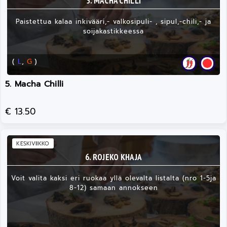
5. MACHA CHILLI
Paistettua kalaa inkivääri,- valkosipuli- , sipul,-chili,- ja
soijakastikkeessa
(
L
,
G
)
5. Macha Chilli
€ 13.50
KESKIVIIKKO
6. ROJEKO KHAJA
Voit valita kaksi eri ruokaa yllä olevalta listalta (nro 1-5ja
8-12) samaan annokseen