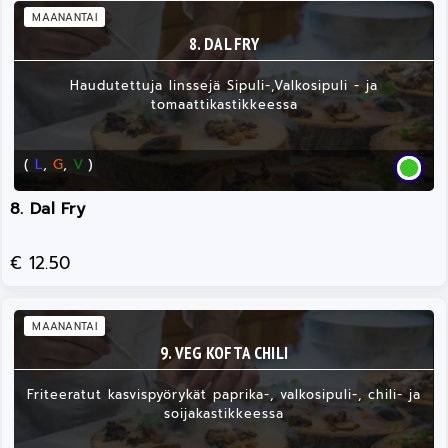
MAANANTAI
8. DAL FRY
Haudutettuja linssejä Sipuli-,Valkosipuli - ja
tomaattikastikkeessa
(
L
,
G
,
V
)
8. Dal Fry
€ 12.50
MAANANTAI
9. VEG KOFTA CHILI
Friteeratut kasvispyörykät paprika-, valkosipuli-, chili- ja
soijakastikkeessa