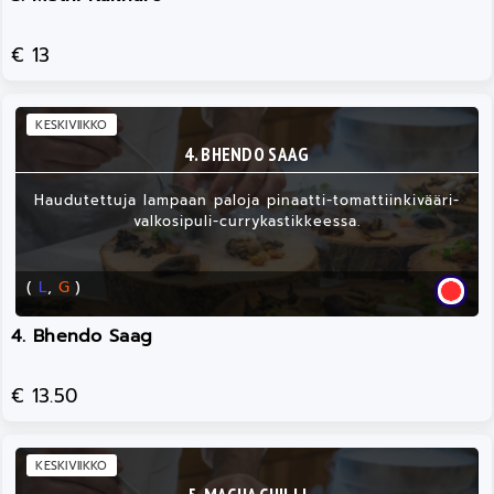
€ 13
KESKIVIIKKO
4. BHENDO SAAG
Haudutettuja lampaan paloja pinaatti-tomattiinkivääri-
valkosipuli-currykastikkeessa.
(
L
,
G
)
4. Bhendo Saag
€ 13.50
KESKIVIIKKO