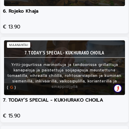
6. Rojeko Khaja
€ 13.90
MAANANTAI
7. TODAY’S SPECIAL - KUKHURAKO CHOILA
Yrtti-jogurtissa marinoituja ja tandoorissa grillattuja
kanapaloja ja paistettuja soijapapuja maustettuna
tomaatilla, vihreällä chilillä, rohtosarviapilan ja kuminan
siemenillä, inkiväärillä, valkosipulilla, korianterilla ja
sinappiöljyllä
(
G
)
7. TODAY’S SPECIAL - KUKHURAKO CHOILA
€ 15.90