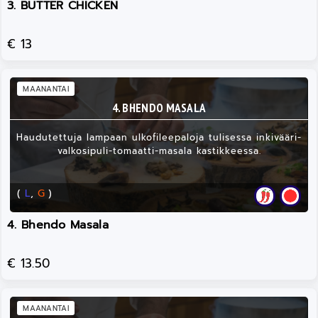
3. BUTTER CHICKEN
€ 13
MAANANTAI
4. BHENDO MASALA
Haudutettuja lampaan ulkofileepaloja tulisessa inkivääri-
valkosipuli-tomaatti-masala kastikkeessa.
(
L
,
G
)
4. Bhendo Masala
€ 13.50
MAANANTAI