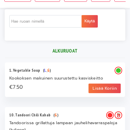
Käytä
ALKURUOAT
1. Vegetable Soup
(
L
,
G
)
Kookoksen makuinen suurustettu kasviskeitto
€7.50
Lisää Koriin
10. Tandoori Chili Kabab
(
G
)
Tandoorissa grillattuja lampaan jauhelihavarraspaloja
(tulinen)