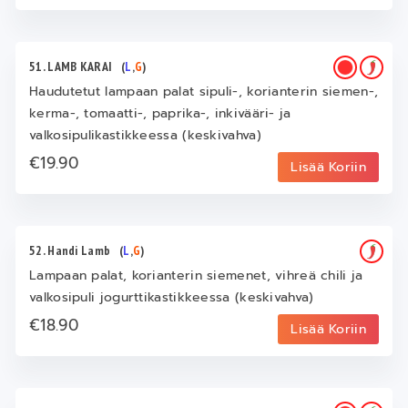
51. LAMB KARAI
(
L
,
G
)
Haudutetut lampaan palat sipuli-, korianterin siemen-,
kerma-, tomaatti-, paprika-, inkivääri- ja
valkosipulikastikkeessa (keskivahva)
€19.90
Lisää Koriin
52. Handi Lamb
(
L
,
G
)
Lampaan palat, korianterin siemenet, vihreä chili ja
valkosipuli jogurttikastikkeessa (keskivahva)
€18.90
Lisää Koriin