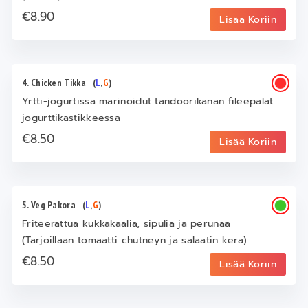
€8.90
Lisää Koriin
4. Chicken Tikka
(
L
,
G
)
Yrtti-jogurtissa marinoidut tandoorikanan fileepalat
jogurttikastikkeessa
€8.50
Lisää Koriin
5. Veg Pakora
(
L
,
G
)
Friteerattua kukkakaalia, sipulia ja perunaa
(Tarjoillaan tomaatti chutneyn ja salaatin kera)
€8.50
Lisää Koriin