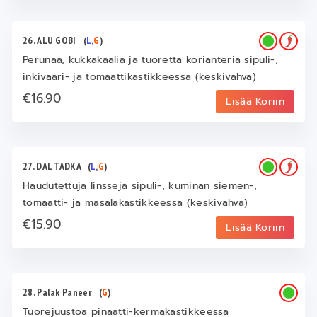
26. ALU GOBI
(
L
,
G
)
Perunaa, kukkakaalia ja tuoretta korianteria sipuli-,
inkivääri- ja tomaattikastikkeessa (keskivahva)
€16.90
Lisää Koriin
27. DAL TADKA
(
L
,
G
)
Haudutettuja linssejä sipuli-, kuminan siemen-,
tomaatti- ja masalakastikkeessa (keskivahva)
€15.90
Lisää Koriin
28. Palak Paneer
(
G
)
Tuorejuustoa pinaatti-kermakastikkeessa