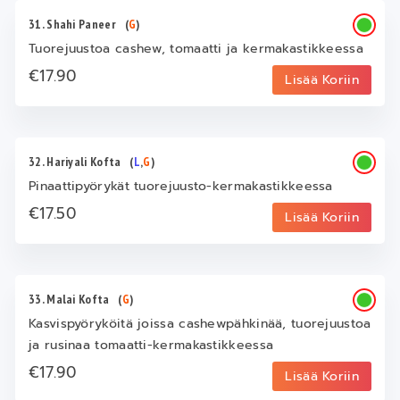
31. Shahi Paneer
(
G
)
Tuorejuustoa cashew, tomaatti ja kermakastikkeessa
€17.90
Lisää Koriin
32. Hariyali Kofta
(
L
,
G
)
Pinaattipyörykät tuorejuusto-kermakastikkeessa
€17.50
Lisää Koriin
33. Malai Kofta
(
G
)
Kasvispyöryköitä joissa cashewpähkinää, tuorejuustoa
ja rusinaa tomaatti-kermakastikkeessa
€17.90
Lisää Koriin