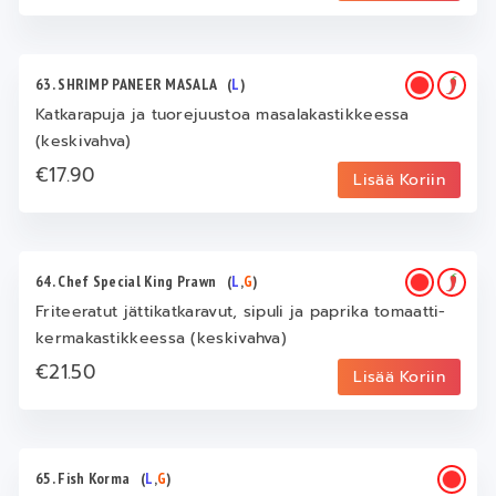
63. SHRIMP PANEER MASALA
(
L
)
Katkarapuja ja tuorejuustoa masalakastikkeessa
(keskivahva)
€17.90
Lisää Koriin
64. Chef Special King Prawn
(
L
,
G
)
Friteeratut jättikatkaravut, sipuli ja paprika tomaatti-
kermakastikkeessa (keskivahva)
€21.50
Lisää Koriin
65. Fish Korma
(
L
,
G
)