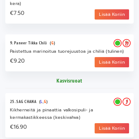
kera)
€7.50
Lisää Koriin
9. Paneer Tikka Chili
(
G
)
Paistettua marinoitua tuorejuustoa ja chiliä (tulinen)
€9.20
Lisää Koriin
Kasvisruoat
25. SAG CHANA
(
L
,
G
)
Kikherneitä ja pinaattia valkosipuli- ja
kermakastikkeessa (keskivahva)
€16.90
Lisää Koriin