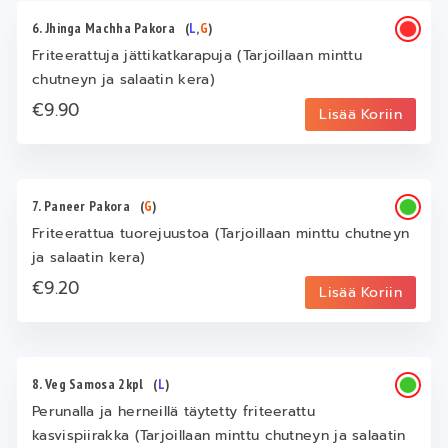
6. Jhinga Machha Pakora
(
L
,
G
)
Friteerattuja jättikatkarapuja (Tarjoillaan minttu
chutneyn ja salaatin kera)
€9.90
Lisää Koriin
7. Paneer Pakora
(
G
)
Friteerattua tuorejuustoa (Tarjoillaan minttu chutneyn
ja salaatin kera)
€9.20
Lisää Koriin
8. Veg Samosa 2kpl
(
L
)
Perunalla ja herneillä täytetty friteerattu
kasvispiirakka (Tarjoillaan minttu chutneyn ja salaatin