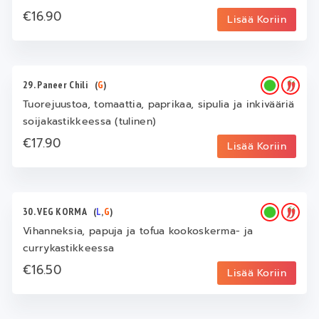
€16.90
Lisää Koriin
29. Paneer Chili
(
G
)
Tuorejuustoa, tomaattia, paprikaa, sipulia ja inkivääriä
soijakastikkeessa (tulinen)
€17.90
Lisää Koriin
30. VEG KORMA
(
L
,
G
)
Vihanneksia, papuja ja tofua kookoskerma- ja
currykastikkeessa
€16.50
Lisää Koriin