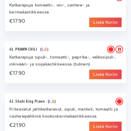
Katkarapuja tomaatti-, voi-, cashew- ja
kermakastikkeessa
€17.90
Lisää Koriin
61. PRAWN CHILI
(
L
,
G
)
Katkarapuja sipuli-, tomaatti-, paprika-, valkosipuli-,
inkivääri- ja soijakastikkeessa (tulinen)
€17.90
Lisää Koriin
62. Shahi King Prawn
(
L
,
G
)
Friteeratut jättikatkaravut, sipuli, manteli, tomaatti ja
cashewpähkinä kookoskermakastikkeessa
€21.90
Lisää Koriin