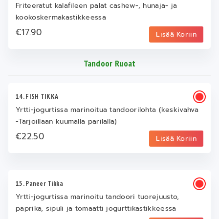
Friteeratut kalafileen palat cashew-, hunaja- ja
kookoskermakastikkeessa
€17.90
Lisää Koriin
Tandoor Ruoat
14. FISH TIKKA
Yrtti-jogurtissa marinoitua tandoorilohta (keskivahva
-Tarjoillaan kuumalla parilalla)
€22.50
Lisää Koriin
15. Paneer Tikka
Yrtti-jogurtissa marinoitu tandoori tuorejuusto,
paprika, sipuli ja tomaatti jogurttikastikkeessa