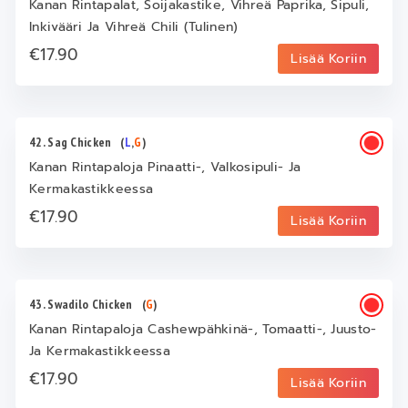
Kanan Rintapalat, Soijakastike, Vihreä Paprika, Sipuli,
Inkivääri Ja Vihreä Chili (Tulinen)
€17.90
Lisää Koriin
42. Sag Chicken
(
L
,
G
)
Kanan Rintapaloja Pinaatti-, Valkosipuli- Ja
Kermakastikkeessa
€17.90
Lisää Koriin
43. Swadilo Chicken
(
G
)
Kanan Rintapaloja Cashewpähkinä-, Tomaatti-, Juusto-
Ja Kermakastikkeessa
€17.90
Lisää Koriin