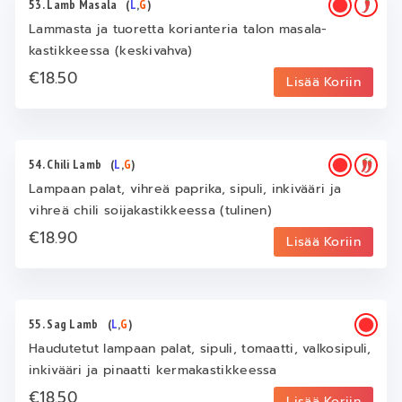
53. Lamb Masala
(
L
,
G
)
Lammasta ja tuoretta korianteria talon masala-
kastikkeessa (keskivahva)
€18.50
Lisää Koriin
54. Chili Lamb
(
L
,
G
)
Lampaan palat, vihreä paprika, sipuli, inkivääri ja
vihreä chili soijakastikkeessa (tulinen)
€18.90
Lisää Koriin
55. Sag Lamb
(
L
,
G
)
Haudutetut lampaan palat, sipuli, tomaatti, valkosipuli,
inkivääri ja pinaatti kermakastikkeessa
€18.50
Lisää Koriin