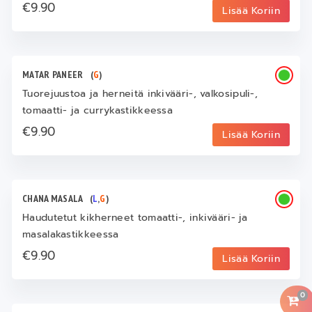
€9.90
Lisää Koriin
MATAR PANEER
(
G
)
Tuorejuustoa ja herneitä inkivääri-, valkosipuli-,
tomaatti- ja currykastikkeessa
€9.90
Lisää Koriin
CHANA MASALA
(
L
,
G
)
Haudutetut kikherneet tomaatti-, inkivääri- ja
masalakastikkeessa
€9.90
Lisää Koriin
0