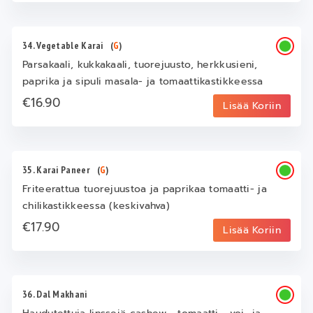
34. Vegetable Karai
(
G
)
Parsakaali, kukkakaali, tuorejuusto, herkkusieni,
paprika ja sipuli masala- ja tomaattikastikkeessa
€16.90
Lisää Koriin
35. Karai Paneer
(
G
)
Friteerattua tuorejuustoa ja paprikaa tomaatti- ja
chilikastikkeessa (keskivahva)
€17.90
Lisää Koriin
36. Dal Makhani