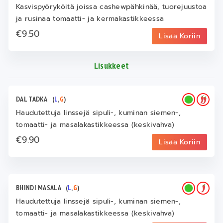
Kasvispyöryköitä joissa cashewpähkinää, tuorejuustoa
ja rusinaa tomaatti- ja kermakastikkeessa
€9.50
Lisää Koriin
Lisukkeet
DAL TADKA
(
L
,
G
)
Haudutettuja linssejä sipuli-, kuminan siemen-,
tomaatti- ja masalakastikkeessa (keskivahva)
€9.90
Lisää Koriin
BHINDI MASALA
(
L
,
G
)
Haudutettuja linssejä sipuli-, kuminan siemen-,
tomaatti- ja masalakastikkeessa (keskivahva)