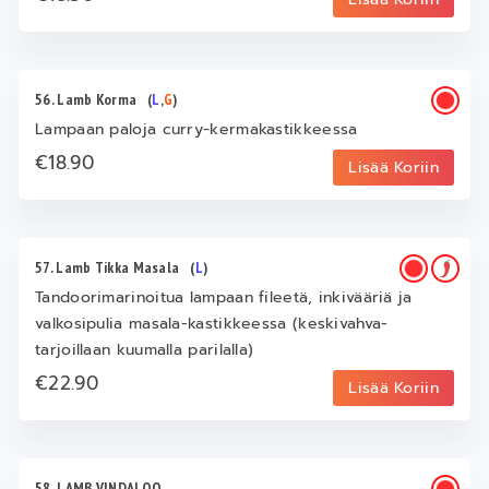
56. Lamb Korma
(
L
,
G
)
Lampaan paloja curry‑kermakastikkeessa
€18.90
Lisää Koriin
57. Lamb Tikka Masala
(
L
)
Tandoorimarinoitua lampaan fileetä, inkivääriä ja
valkosipulia masala-kastikkeessa (keskivahva-
tarjoillaan kuumalla parilalla)
€22.90
Lisää Koriin
58. LAMB VINDALOO