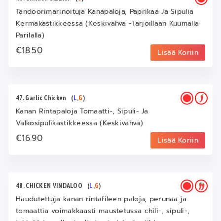
Tandoorimarinoituja Kanapaloja, Paprikaa Ja Sipulia
Kermakastikkeessa (Keskivahva -Tarjoillaan Kuumalla
Parilalla)
€18.50
Lisää Koriin
47. Garlic Chicken
(
L
,
G
)
Kanan Rintapaloja Tomaatti-, Sipuli- Ja
Valkosipulikastikkeessa (Keskivahva)
€16.90
Lisää Koriin
48. CHICKEN VINDALOO
(
L
,
G
)
Haudutettuja kanan rintafileen paloja, perunaa ja
tomaattia voimakkaasti maustetussa chili-, sipuli-,