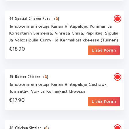
44. Special Chicken Karai
(
G
)
Tandoorimarinoituja Kanan Rintapaloja, Kuminan Ja
Korianterin Siemeniä, Vihreää Chiliä, Paprikaa, Sipulia
Ja Valkosipulia Curry- Ja Kermakastikkeessa (Tulinen)
€18.90
Lisää Koriin
45. Butter Chicken
(
G
)
Tandoorimarinoituja Kanan Rintapaloja Cashew-,
Tomaatti-, Voi- Ja Kermakastikkeessa
€17.90
Lisää Koriin
46. Chicken Sizzler
(
G
)