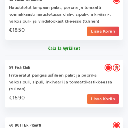
Haudutetut lampaan palat, peruna ja tomaatti
voimakkaasti maustetussa chili-, sipuli-, inkivääri-,
valkosipuli- ja vindalookastikkeessa (tulinen)
€18.50
Lisää Koriin
Kala Ja Äyriäiset
59. Fish Chili
Friteeratut pangasiusfileen palat ja paprika
valkosipuli, sipuli, inkivääri ja tomaattikastikkeessa
(tulinen)
€16.90
Lisää Koriin
60. BUTTER PRAWN