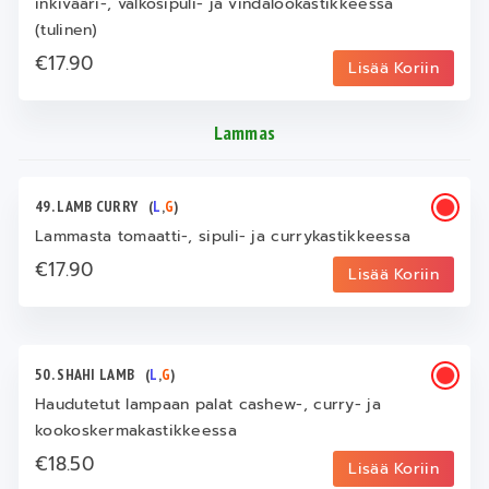
inkivääri-, valkosipuli- ja vindalookastikkeessa
(tulinen)
€17.90
Lisää Koriin
Lammas
49. LAMB CURRY
(
L
,
G
)
Lammasta tomaatti-, sipuli- ja currykastikkeessa
€17.90
Lisää Koriin
50. SHAHI LAMB
(
L
,
G
)
Haudutetut lampaan palat cashew-, curry- ja
kookoskermakastikkeessa
€18.50
Lisää Koriin