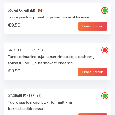
35. PALAK PANEER
(
G
)
Tuorejuustoa pinaatti- ja kermakastikkeessa
€9.50
Lisää Koriin
36. BUTTER CHICKEN
(
G
)
Tandoorimarinoituja kanan rintapaloja cashew-,
tomatti-, voi- ja kermakastikkeessa
€9.90
Lisää Koriin
37. SHAHI PANEER
(
G
)
Tuorejuustoa cashew-, tomaatti- ja
kermakastikkeessa