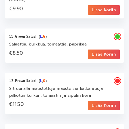
€9.90
Lisää Koriin
11. Green Salad
(
L
,
G
)
Salaattia, kurkkua, tomaattia, paprikaa
€8.50
Lisää Koriin
12. Prawn Salad
(
L
,
G
)
Sitruunalla maustettuja mausteisia katkarapuja
pilkotun kurkun, tomaatin ja sipulin kera
€11.50
Lisää Koriin