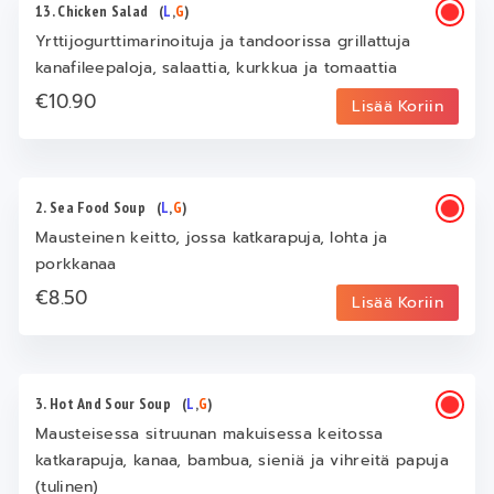
13. Chicken Salad
(
L
,
G
)
Yrttijogurttimarinoituja ja tandoorissa grillattuja
kanafileepaloja, salaattia, kurkkua ja tomaattia
€10.90
Lisää Koriin
2. Sea Food Soup
(
L
,
G
)
Mausteinen keitto, jossa katkarapuja, lohta ja
porkkanaa
€8.50
Lisää Koriin
3. Hot And Sour Soup
(
L
,
G
)
Mausteisessa sitruunan makuisessa keitossa
katkarapuja, kanaa, bambua, sieniä ja vihreitä papuja
(tulinen)