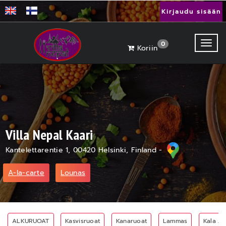
Kirjaudu sisään
Toggl
0
Koriin
Villa Nepal Kaari
Kantelettarentie 1, 00420 Helsinki, Finland -
A-la-carte
Lounas
ALKURUOAT
Kasvisruoat
Kanaruoat
Lammas
Kala Ja