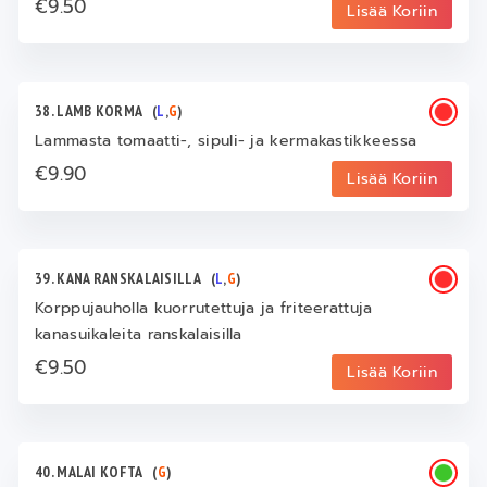
€9.50
Lisää Koriin
38. LAMB KORMA
(
L
,
G
)
Lammasta tomaatti-, sipuli- ja kermakastikkeessa
€9.90
Lisää Koriin
39. KANA RANSKALAISILLA
(
L
,
G
)
Korppujauholla kuorrutettuja ja friteerattuja
kanasuikaleita ranskalaisilla
€9.50
Lisää Koriin
40. MALAI KOFTA
(
G
)