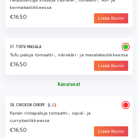
Haudutettuja linssejä cashew-, tomaatti-, voi- ja
kermakastikkeessa
€16.50
Lisää Koriin
37. TOFU MASALA
Tofu paloja tomaatti-, inkivääri- ja masalakastikkeessa
€16.50
Lisää Koriin
Kanaruoat
38. CHICKEN CURRY
(
L
,
G
)
Kanan rintapaloja tomaatti-, sipuli- ja
currykastikkeessa
€16.50
Lisää Koriin