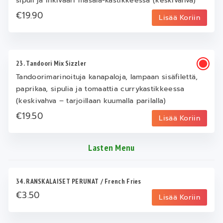
sipuli ja inkivääri masala-kastikkeessa (keskivahva)
€19.90
Lisää Koriin
23. Tandoori Mix Sizzler
Tandoorimarinoituja kanapaloja, lampaan sisäfilettä,
paprikaa, sipulia ja tomaattia currykastikkeessa
(keskivahva – tarjoillaan kuumalla parilalla)
€19.50
Lisää Koriin
Lasten Menu
34. RANSKALAISET PERUNAT / French Fries
€3.50
Lisää Koriin