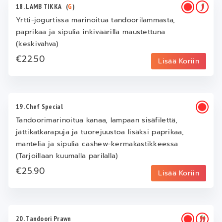
18. LAMB TIKKA
(
G
)
Yrtti-jogurtissa marinoitua tandoorilammasta,
paprikaa ja sipulia inkiväärillä maustettuna
(keskivahva)
€22.50
Lisää Koriin
19. Chef Special
Tandoorimarinoitua kanaa, lampaan sisäfilettä,
jättikatkarapuja ja tuorejuustoa lisäksi paprikaa,
mantelia ja sipulia cashew-kermakastikkeessa
(Tarjoillaan kuumalla parilalla)
€25.90
Lisää Koriin
20. Tandoori Prawn