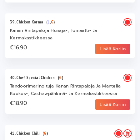
39. Chicken Korma
(
L
,
G
)
Kanan Rintapaloja Hunaja-, Tomaatti- Ja
Kermakastikkeessa
€16.90
Lisää Koriin
40. Chef Special Chicken
(
G
)
Tandoorimarinoituja Kanan Rintapaloja Ja Mantelia
Kookos-, Cashewpähkinä- Ja Kermakastikkeessa
€18.90
Lisää Koriin
41. Chicken Chili
(
G
)