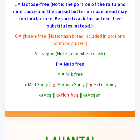
L = lactose-free (Note: the portion of the raita and
mint sauce and the spread butter on naan bread may
contain lactose. Be sure to ask for lactose-free
substitutes instead.)
G = gluten-free (Note: naan bread included in portions
contains gluten.)
V = vegan (Note: remember to ask)
P = Nuts free
M = Milk free
Mild Spicy ||
Medium Spicy ||
Extra Spicy
Veg ||
Non-Veg
||
Vegan