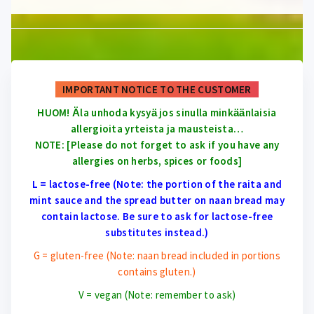
IMPORTANT NOTICE TO THE CUSTOMER
HUOM! Ӓla unhoda kysyӓ jos sinulla minkӓӓnlaisia
allergioita yrteista ja mausteista…
NOTE: [Please do not forget to ask if you have any
allergies on herbs, spices or foods]
L = lactose-free (Note: the portion of the raita and
mint sauce and the spread butter on naan bread may
contain lactose. Be sure to ask for lactose-free
substitutes instead.)
G = gluten-free (Note: naan bread included in portions
contains gluten.)
V = vegan (Note: remember to ask)