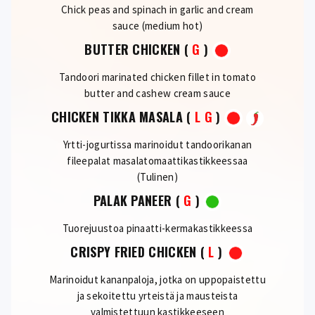
Chick peas and spinach in garlic and cream
sauce (medium hot)
BUTTER CHICKEN
(
G
)
Tandoori marinated chicken fillet in tomato
butter and cashew cream sauce
CHICKEN TIKKA MASALA
(
L
G
)
Yrtti-jogurtissa marinoidut tandoorikanan
fileepalat masalatomaattikastikkeessaa
(Tulinen)
PALAK PANEER
(
G
)
Tuorejuustoa pinaatti-kermakastikkeessa
CRISPY FRIED CHICKEN
(
L
)
Marinoidut kananpaloja, jotka on uppopaistettu
ja sekoitettu yrteistä ja mausteista
valmistettuun kastikkeeseen