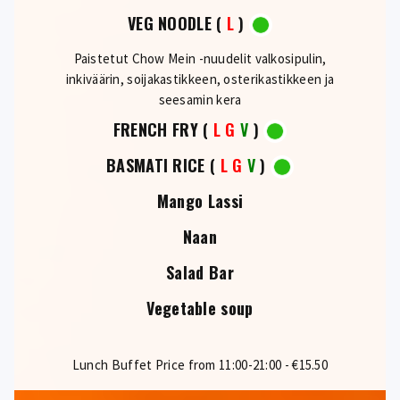
VEG NOODLE
(
L
)
Paistetut Chow Mein -nuudelit valkosipulin,
inkiväärin, soijakastikkeen, osterikastikkeen ja
seesamin kera
FRENCH FRY
(
L
G
V
)
BASMATI RICE
(
L
G
V
)
Mango Lassi
Naan
Salad Bar
Vegetable soup
Lunch Buffet Price from 11:00-21:00 - €15.50