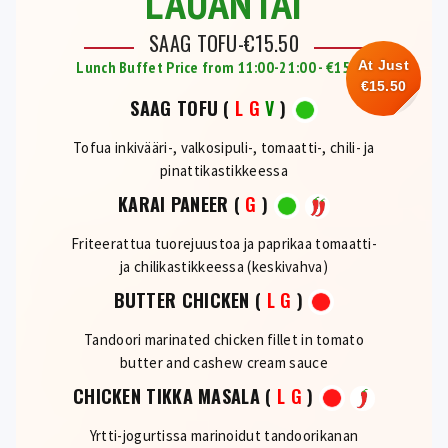
LAUANTAI
SAAG TOFU-€15.50
Lunch Buffet Price from 11:00-21:00 - €15.50
At Just
€15.50
SAAG TOFU
(
L
G
V
)
Tofua inkivääri-, valkosipuli-, tomaatti-, chili- ja
pinattikastikkeessa
KARAI PANEER
(
G
)
Friteerattua tuorejuustoa ja paprikaa tomaatti-
ja chilikastikkeessa (keskivahva)
BUTTER CHICKEN
(
L
G
)
Tandoori marinated chicken fillet in tomato
butter and cashew cream sauce
CHICKEN TIKKA MASALA
(
L
G
)
Yrtti-jogurtissa marinoidut tandoorikanan