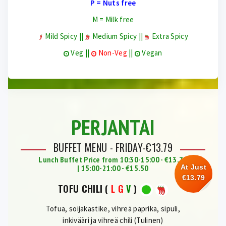
P = Nuts free
M = Milk free
Mild Spicy ||
Medium Spicy ||
Extra Spicy
Veg ||
Non-Veg
||
Vegan
PERJANTAI
BUFFET MENU - FRIDAY-€13.79
Lunch Buffet Price from 10:30-15:00 - €13.79
| 15:00-21:00 - €15.50
At Just
€13.79
TOFU CHILI
(
L
G
V
)
Tofua, soijakastike, vihreä paprika, sipuli,
inkivääri ja vihreä chili (Tulinen)