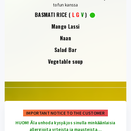
tofun kanssa
BASMATI RICE
(
L
G
V
)
Mango Lassi
Naan
Salad Bar
Vegetable soup
IMPORTANT NOTICE TO THE CUSTOMER
HUOM! Ӓla unhoda kysyӓ jos sinulla minkӓӓnlaisia
allergioita yrteista ja mausteista…