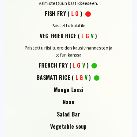
valmistettuun kastikkeeseen.
FISH FRY
(
L
G
)
Paistettu kalafile
VEG FRIED RICE
(
L
G
V
)
Paistettu riisi tuoreiden kausivihannesten ja
tofun kanssa
FRENCH FRY
(
L
G
V
)
BASMATI RICE
(
L
G
V
)
Mango Lassi
Naan
Salad Bar
Vegetable soup