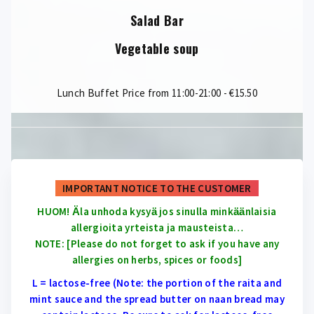
Salad Bar
Vegetable soup
Lunch Buffet Price from 11:00-21:00 - €15.50
IMPORTANT NOTICE TO THE CUSTOMER
HUOM! Ӓla unhoda kysyӓ jos sinulla minkӓӓnlaisia
allergioita yrteista ja mausteista…
NOTE: [Please do not forget to ask if you have any
allergies on herbs, spices or foods]
L = lactose-free (Note: the portion of the raita and
mint sauce and the spread butter on naan bread may