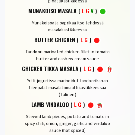
pinattikastikkeessa
MUNAKOISO MASALA
(
L
G
V
)
Munakoisoa ja paprikaa itse tehdyssä
masalakastikkeessa
BUTTER CHICKEN
(
L
G
)
Tandoori marinated chicken fillet in tomato
butter and cashew cream sauce
CHICKEN TIKKA MASALA
(
L
G
)
Yrtti-jogurtissa marinoidut tandoorikanan
fileepalat masalatomaattikastikkeessaa
(Tulinen)
LAMB VINDALOO
(
L
G
)
Stewed lamb pieces, potato and tomato in
spicy chili, onion, ginger, garlic and vindaloo
sauce (hot spiced)