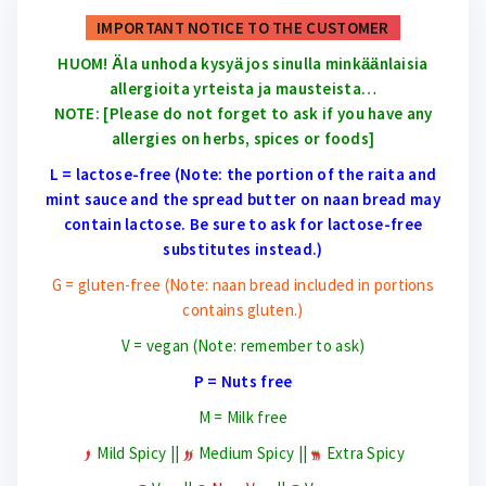
IMPORTANT NOTICE TO THE CUSTOMER
HUOM! Ӓla unhoda kysyӓ jos sinulla minkӓӓnlaisia
allergioita yrteista ja mausteista…
NOTE: [Please do not forget to ask if you have any
allergies on herbs, spices or foods]
L = lactose-free (Note: the portion of the raita and
mint sauce and the spread butter on naan bread may
contain lactose. Be sure to ask for lactose-free
substitutes instead.)
G = gluten-free (Note: naan bread included in portions
contains gluten.)
V = vegan (Note: remember to ask)
P = Nuts free
M = Milk free
Mild Spicy ||
Medium Spicy ||
Extra Spicy