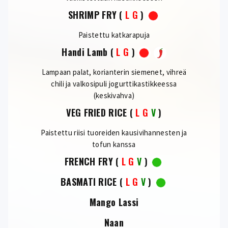
SHRIMP FRY
(
L
G
)
Paistettu katkarapuja
Handi Lamb
(
L
G
)
Lampaan palat, korianterin siemenet, vihreä
chili ja valkosipuli jogurttikastikkeessa
(keskivahva)
VEG FRIED RICE
(
L
G
V
)
Paistettu riisi tuoreiden kausivihannesten ja
tofun kanssa
FRENCH FRY
(
L
G
V
)
BASMATI RICE
(
L
G
V
)
Mango Lassi
Naan