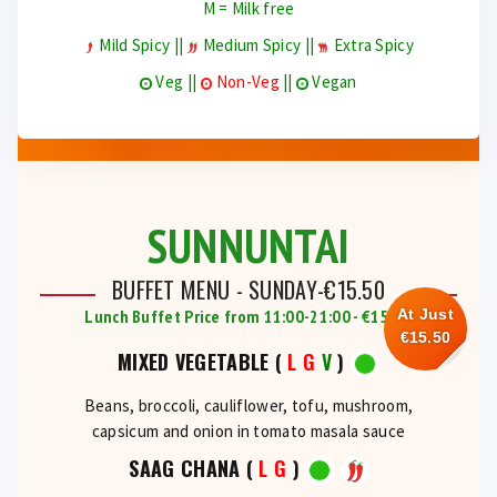
M = Milk free
Mild Spicy ||
Medium Spicy ||
Extra Spicy
Veg ||
Non-Veg
||
Vegan
SUNNUNTAI
BUFFET MENU - SUNDAY-€15.50
Lunch Buffet Price from 11:00-21:00 - €15.50
At Just
€15.50
MIXED VEGETABLE
(
L
G
V
)
Beans, broccoli, cauliflower, tofu, mushroom,
capsicum and onion in tomato masala sauce
SAAG CHANA
(
L
G
)