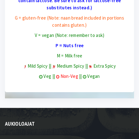
contain lactose. Be sure to ask for lactose-free
substitutes instead.)
G = gluten-free (Note: naan bread included in portions
contains gluten.)
V = vegan (Note: remember to ask)
P = Nuts free
M = Milk free
Mild Spicy ||
Medium Spicy ||
Extra Spicy
Veg ||
Non-Veg
||
Vegan
AUKIOLOAJAT