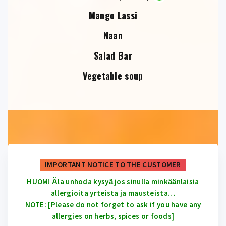
Mango Lassi
Naan
Salad Bar
Vegetable soup
IMPORTANT NOTICE TO THE CUSTOMER
HUOM! Ӓla unhoda kysyӓ jos sinulla minkӓӓnlaisia
allergioita yrteista ja mausteista…
NOTE: [Please do not forget to ask if you have any
allergies on herbs, spices or foods]