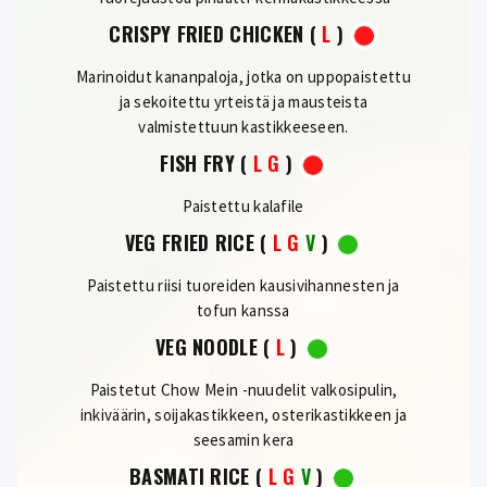
CRISPY FRIED CHICKEN
(
L
)
Marinoidut kananpaloja, jotka on uppopaistettu
ja sekoitettu yrteistä ja mausteista
valmistettuun kastikkeeseen.
FISH FRY
(
L
G
)
Paistettu kalafile
VEG FRIED RICE
(
L
G
V
)
Paistettu riisi tuoreiden kausivihannesten ja
tofun kanssa
VEG NOODLE
(
L
)
Paistetut Chow Mein -nuudelit valkosipulin,
inkiväärin, soijakastikkeen, osterikastikkeen ja
seesamin kera
BASMATI RICE
(
L
G
V
)