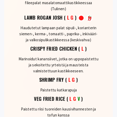
fileepalat masalatomaattikastikkeessaa
(Tulinen)
LAMB ROGAN JOSH
(
L
G
)
Haudutetut lampaan palat sipuli-, korianterin
siemen-, kerma-, tomaatti-, paprika-, inkivääri-
ja valkosipulikastikkeessa (keskivahva)
CRISPY FRIED CHICKEN
(
L
)
Marinoidut kanansiivet, jotka on uppopaistettu
ja sekoitettu yrteistä ja mausteista
valmistettuun kastikkeeseen.
SHRIMP FRY
(
L
G
)
Paistettu katkarapuja
VEG FRIED RICE
(
L
G
V
)
Paistettu riisi tuoreiden kausivihannesten ja
tofun kanssa