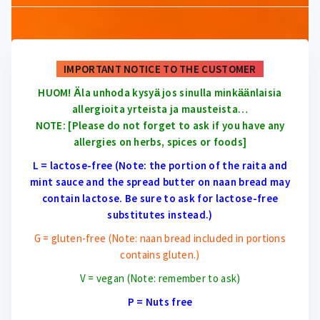
IMPORTANT NOTICE TO THE CUSTOMER
HUOM! Ӓla unhoda kysyӓ jos sinulla minkӓӓnlaisia
allergioita yrteista ja mausteista…
NOTE: [Please do not forget to ask if you have any
allergies on herbs, spices or foods]
L = lactose-free (Note: the portion of the raita and
mint sauce and the spread butter on naan bread may
contain lactose. Be sure to ask for lactose-free
substitutes instead.)
G = gluten-free (Note: naan bread included in portions
contains gluten.)
V = vegan (Note: remember to ask)
P = Nuts free