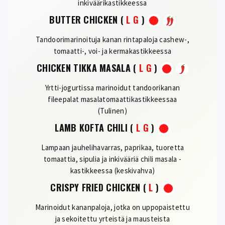
inkiväärikastikkeessa
BUTTER CHICKEN
(
L
G
)
Tandoorimarinoituja kanan rintapaloja cashew-,
tomaatti-, voi- ja kermakastikkeessa
CHICKEN TIKKA MASALA
(
L
G
)
Yrtti-jogurtissa marinoidut tandoorikanan
fileepalat masalatomaattikastikkeessaa
(Tulinen)
LAMB KOFTA CHILI
(
L
G
)
Lampaan jauhelihavarras, paprikaa, tuoretta
tomaattia, sipulia ja inkivääriä chili masala -
kastikkeessa (keskivahva)
CRISPY FRIED CHICKEN
(
L
)
Marinoidut kananpaloja, jotka on uppopaistettu
ja sekoitettu yrteistä ja mausteista