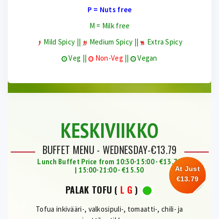
P = Nuts free
M = Milk free
Mild Spicy ||
Medium Spicy ||
Extra Spicy
Veg ||
Non-Veg
||
Vegan
KESKIVIIKKO
BUFFET MENU - WEDNESDAY-€13.79
Lunch Buffet Price from 10:30-15:00 - €13.79
| 15:00-21:00 - €15.50
At Just
€13.79
PALAK TOFU
(
L
G
)
Tofua inkivääri-, valkosipuli-, tomaatti-, chili- ja