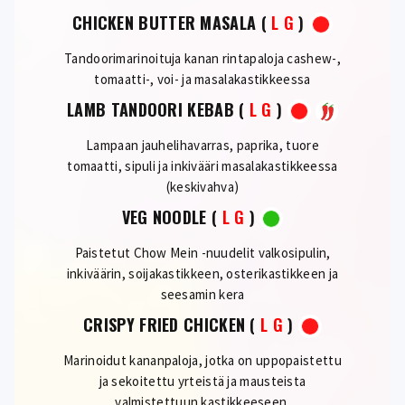
CHICKEN BUTTER MASALA
(
L
G
)
Tandoorimarinoituja kanan rintapaloja cashew-,
tomaatti-, voi- ja masalakastikkeessa
LAMB TANDOORI KEBAB
(
L
G
)
Lampaan jauhelihavarras, paprika, tuore
tomaatti, sipuli ja inkivääri masalakastikkeessa
(keskivahva)
VEG NOODLE
(
L
G
)
Paistetut Chow Mein -nuudelit valkosipulin,
inkiväärin, soijakastikkeen, osterikastikkeen ja
seesamin kera
CRISPY FRIED CHICKEN
(
L
G
)
Marinoidut kananpaloja, jotka on uppopaistettu
ja sekoitettu yrteistä ja mausteista
valmistettuun kastikkeeseen.