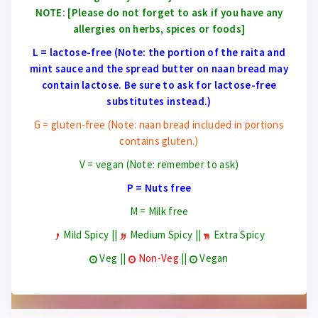
NOTE: [Please do not forget to ask if you have any
allergies on herbs, spices or foods]
L = lactose-free (Note: the portion of the raita and
mint sauce and the spread butter on naan bread may
contain lactose. Be sure to ask for lactose-free
substitutes instead.)
G = gluten-free (Note: naan bread included in portions
contains gluten.)
V = vegan (Note: remember to ask)
P = Nuts free
M = Milk free
Mild Spicy ||
Medium Spicy ||
Extra Spicy
Veg ||
Non-Veg
||
Vegan