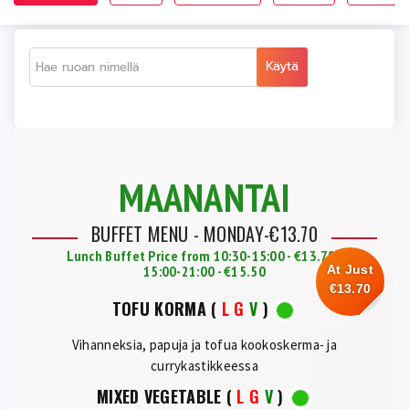
Käytä
MAANANTAI
BUFFET MENU - MONDAY-€13.70
Lunch Buffet Price from 10:30-15:00 - €13.79 |
15:00-21:00 - €15.50
At Just
€13.70
TOFU KORMA
(
L
G
V
)
Vihanneksia, papuja ja tofua kookoskerma- ja
currykastikkeessa
MIXED VEGETABLE
(
L
G
V
)