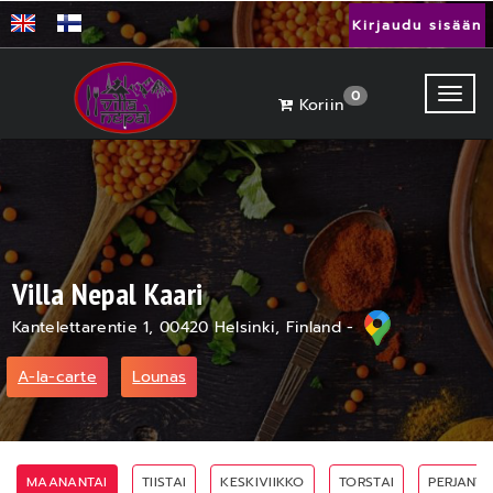
Kirjaudu sisään
Toggl
0
Koriin
Villa Nepal Kaari
Kantelettarentie 1, 00420 Helsinki, Finland -
A-la-carte
Lounas
MAANANTAI
TIISTAI
KESKIVIIKKO
TORSTAI
PERJANTA