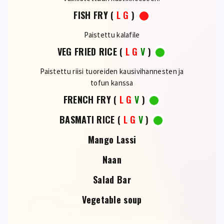
FISH FRY
(
L
G
)
Paistettu kalafile
VEG FRIED RICE
(
L
G
V
)
Paistettu riisi tuoreiden kausivihannesten ja
tofun kanssa
FRENCH FRY
(
L
G
V
)
BASMATI RICE
(
L
G
V
)
Mango Lassi
Naan
Salad Bar
Vegetable soup