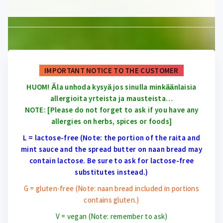
IMPORTANT NOTICE TO THE CUSTOMER
HUOM! Ӓla unhoda kysyӓ jos sinulla minkӓӓnlaisia
allergioita yrteista ja mausteista…
NOTE: [Please do not forget to ask if you have any
allergies on herbs, spices or foods]
L = lactose-free (Note: the portion of the raita and
mint sauce and the spread butter on naan bread may
contain lactose. Be sure to ask for lactose-free
substitutes instead.)
G = gluten-free (Note: naan bread included in portions
contains gluten.)
V = vegan (Note: remember to ask)