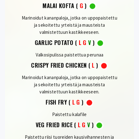
MALAI KOFTA
(
G
)
Marinoidut kananpaloja, jotka on uppopaistettu
ja sekoitettu yrteistä ja mausteista
valmistettuun kastikkeeseen.
GARLIC POTATO
(
L
G
V
)
Valkosipulissa paistettua perunaa
CRISPY FRIED CHICKEN
(
L
)
Marinoidut kananpaloja, jotka on uppopaistettu
ja sekoitettu yrteistä ja mausteista
valmistettuun kastikkeeseen.
FISH FRY
(
L
G
)
Paistettu kalafile
VEG FRIED RICE
(
L
G
V
)
Paistettu riisi tuoreiden kausivihannesten ja