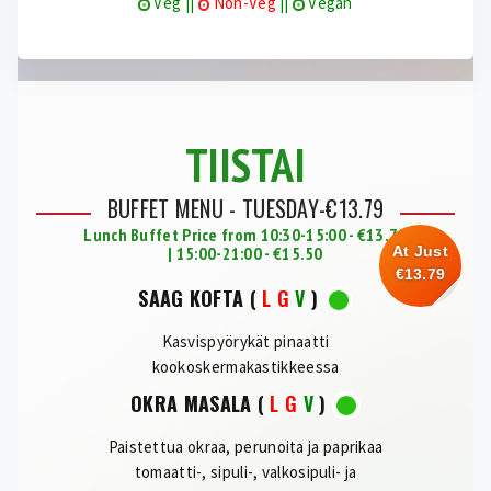
Veg ||
Non-Veg
||
Vegan
TIISTAI
BUFFET MENU - TUESDAY-€13.79
Lunch Buffet Price from 10:30-15:00 - €13.79
| 15:00-21:00 - €15.50
At Just
€13.79
SAAG KOFTA
(
L
G
V
)
Kasvispyörykät pinaatti
kookoskermakastikkeessa
OKRA MASALA
(
L
G
V
)
Paistettua okraa, perunoita ja paprikaa
tomaatti-, sipuli-, valkosipuli- ja