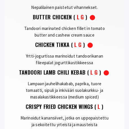
Nepalilainen paistetut vihannekset.
BUTTER CHICKEN
(
L
G
)
Tandoori marinated chicken fillet in tomato
butter and cashew cream sauce
CHICKEN TIKKA
(
L
G
)
Yrtti-jogurtissa marinoidut tandoorikanan
fileepalat jogurttikastikkeessa
TANDOORI LAMB CHILI KEBAB
(
L
G
)
Lampaan jauhelihakabab, paprika, tuore
tomaatti, sipuli ja inkivääri suolakurkku- ja
masalakastikkeessa (medium spiced)
CRISPY FRIED CHICKEN WINGS
(
L
)
Marinoidut kanansiivet, jotka on uppopaistettu
ja sekoitettu yrteistä ja mausteista