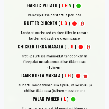
GARLIC POTATO
(
L
G
V
)
Valkosipulissa paistettua perunaa
BUTTER CHICKEN
(
L
G
)
Tandoori marinated chicken fillet in tomato
butter and cashew cream sauce
CHICKEN TIKKA MASALA
(
L
G
)
Yrtti-jogurtissa marinoidut tandoorikanan
fileepalat masalatomaattikastikkeessaa
(Tulinen)
LAMB KOFTA MASALA
(
L
G
)
Jauhettu lampaanlihapullia sipuli-, valkosipuli- ja
chilikastikkeessa (tulinen mausteinen)
PALAK PANEER
(
L
)
Tuorejuustoa pinaatti-kermakastikkeessa