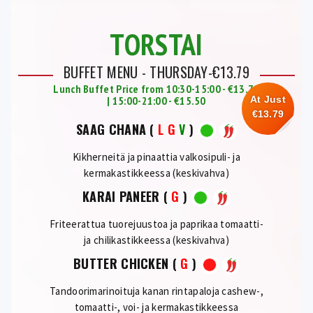
TORSTAI
BUFFET MENU - THURSDAY-€13.79
Lunch Buffet Price from 10:30-15:00 - €13.79
| 15:00-21:00 - €15.50
At Just
€13.79
SAAG CHANA
(
L
G
V
)
Kikherneitä ja pinaattia valkosipuli- ja
kermakastikkeessa (keskivahva)
KARAI PANEER
(
G
)
Friteerattua tuorejuustoa ja paprikaa tomaatti-
ja chilikastikkeessa (keskivahva)
BUTTER CHICKEN
(
G
)
Tandoorimarinoituja kanan rintapaloja cashew-,
tomaatti-, voi- ja kermakastikkeessa