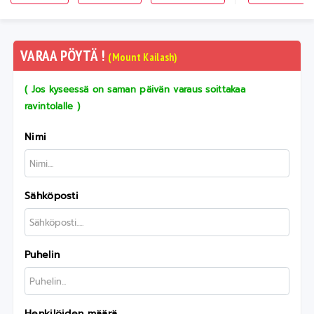
VARAA PÖYTÄ !
(Mount Kailash)
( Jos kyseessä on saman päivän varaus soittakaa
ravintolalle )
Nimi
Sähköposti
Puhelin
Henkilöiden määrä