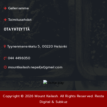
Galleriamme
Toimitusehdot
OTA YHTEYTTÄ
Tyynenmerenkatu 5, 00220 Helsinki
044 4496050
mountkailash.nepal(at)gmail.com
Copyright © 2026 Mount Kailash. All Rights Reserved.
Resta
Digital
&
Subkuz