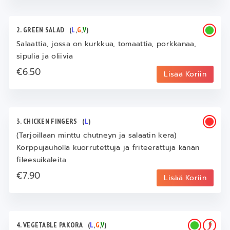
2. GREEN SALAD
(
L
,
G
,
V
)
Salaattia, jossa on kurkkua, tomaattia, porkkanaa,
sipulia ja oliivia
€6.50
Lisää Koriin
3. CHICKEN FINGERS
(
L
)
(Tarjoillaan minttu chutneyn ja salaatin kera)
Korppujauholla kuorrutettuja ja friteerattuja kanan
fileesuikaleita
€7.90
Lisää Koriin
4. VEGETABLE PAKORA
(
L
,
G
,
V
)