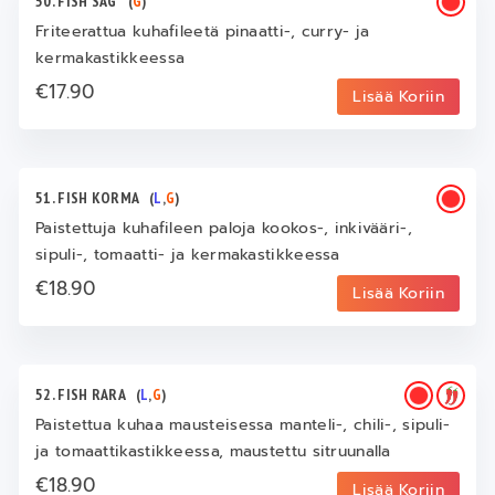
50. FISH SAG
(
G
)
Friteerattua kuhafileetä pinaatti-, curry- ja
kermakastikkeessa
€17.90
Lisää Koriin
51. FISH KORMA
(
L
,
G
)
Paistettuja kuhafileen paloja kookos-, inkivääri-,
sipuli-, tomaatti- ja kermakastikkeessa
€18.90
Lisää Koriin
52. FISH RARA
(
L
,
G
)
Paistettua kuhaa mausteisessa manteli-, chili-, sipuli-
ja tomaattikastikkeessa, maustettu sitruunalla
€18.90
Lisää Koriin