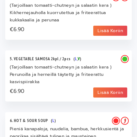
(Tarjoillaan tomaatti-chutneyn ja salaatin kera )
Kikhernejauholla kuorrutettua ja friteerattua
kukkakaalia ja perunaa
€6.90
Lisää Koriin
5. VEGETABLE SAMOSA 2kpl / 2pcs
(
L
,
V
)
(Tarjoillaan tomaatti-chutneyn ja salaatin kera )
Perunoilla ja herneillä täytetty ja friteerattu
kasvispiirakka
€6.90
Lisää Koriin
6. HOT & SOUR SOUP
(
L
)
Pieniä kanapaloja, nuudelia, bambua, herkkusientä ja
paprikaa sisältävä tulinen ja mausteinen