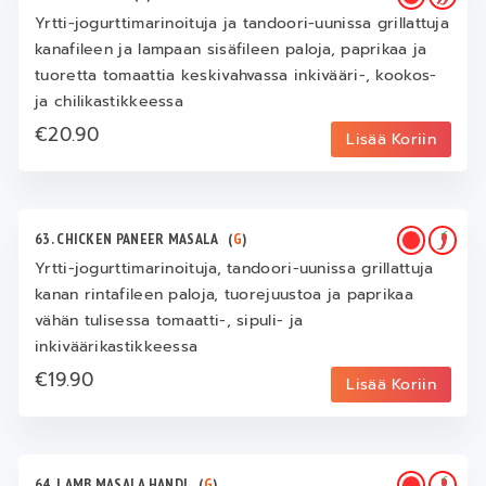
Yrtti-jogurttimarinoituja ja tandoori-uunissa grillattuja
kanafileen ja lampaan sisäfileen paloja, paprikaa ja
tuoretta tomaattia keskivahvassa inkivääri-, kookos-
ja chilikastikkeessa
€20.90
Lisää Koriin
63. CHICKEN PANEER MASALA
(
G
)
Yrtti-jogurttimarinoituja, tandoori-uunissa grillattuja
kanan rintafileen paloja, tuorejuustoa ja paprikaa
vähän tulisessa tomaatti-, sipuli- ja
inkiväärikastikkeessa
€19.90
Lisää Koriin
64. LAMB MASALA HANDI
(
G
)