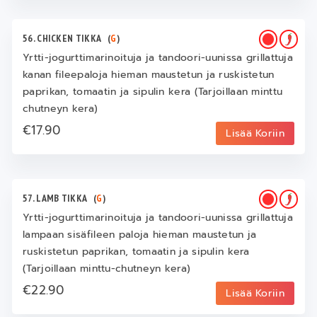
56. CHICKEN TIKKA
(
G
)
Yrtti-jogurttimarinoituja ja tandoori-uunissa grillattuja
kanan fileepaloja hieman maustetun ja ruskistetun
paprikan, tomaatin ja sipulin kera (Tarjoillaan minttu
chutneyn kera)
€17.90
Lisää Koriin
57. LAMB TIKKA
(
G
)
Yrtti-jogurttimarinoituja ja tandoori-uunissa grillattuja
lampaan sisäfileen paloja hieman maustetun ja
ruskistetun paprikan, tomaatin ja sipulin kera
(Tarjoillaan minttu-chutneyn kera)
€22.90
Lisää Koriin