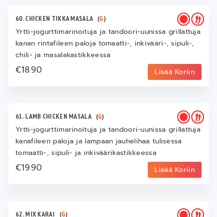
60. CHICKEN TIKKA MASALA
(
G
)
Yrtti-jogurttimarinoituja ja tandoori-uunissa grillattuja
kanan rintafileen paloja tomaatti-, inkivääri-, sipuli-,
chili- ja masalakastikkeessa
€18.90
Lisää Koriin
61. LAMB CHICKEN MASALA
(
G
)
Yrtti-jogurttimarinoituja ja tandoori-uunissa grillattuja
kanafileen paloja ja lampaan jauhelihaa tulisessa
tomaatti-, sipuli- ja inkiväärikastikkeessa
€19.90
Lisää Koriin
62. MIX KARAI
(
G
)