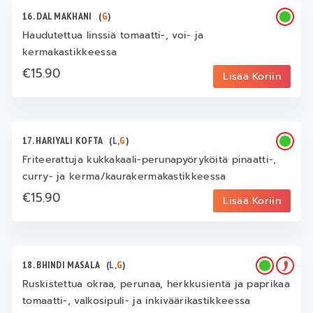
16. DAL MAKHANI
(
G
)
Haudutettua linssiä tomaatti-, voi- ja
kermakastikkeessa
€15.90
Lisää Koriin
17. HARIYALI KOFTA
(
L
,
G
)
Friteerattuja kukkakaali-perunapyöryköitä pinaatti-,
curry- ja kerma/kaurakermakastikkeessa
€15.90
Lisää Koriin
18. BHINDI MASALA
(
L
,
G
)
Ruskistettua okraa, perunaa, herkkusientä ja paprikaa
tomaatti-, valkosipuli- ja inkiväärikastikkeessa