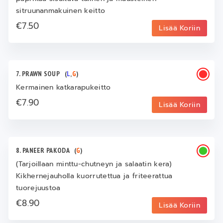
sitruunanmakuinen keitto
€7.50
Lisää Koriin
7. PRAWN SOUP
(
L
,
G
)
Kermainen katkarapukeitto
€7.90
Lisää Koriin
8. PANEER PAKODA
(
G
)
(Tarjoillaan minttu-chutneyn ja salaatin kera)
Kikhernejauholla kuorrutettua ja friteerattua
tuorejuustoa
€8.90
Lisää Koriin