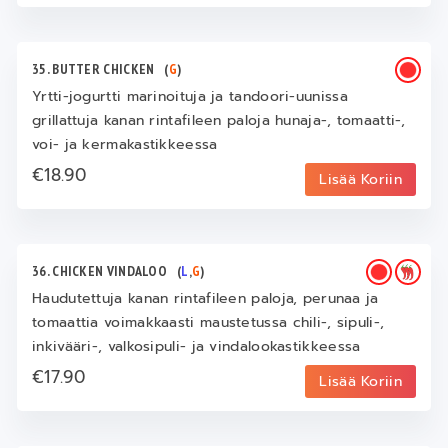
35. BUTTER CHICKEN
(
G
)
Yrtti-jogurtti marinoituja ja tandoori-uunissa
grillattuja kanan rintafileen paloja hunaja-, tomaatti-,
voi- ja kermakastikkeessa
€18.90
Lisää Koriin
36. CHICKEN VINDALOO
(
L
,
G
)
Haudutettuja kanan rintafileen paloja, perunaa ja
tomaattia voimakkaasti maustetussa chili-, sipuli-,
inkivääri-, valkosipuli- ja vindalookastikkeessa
€17.90
Lisää Koriin