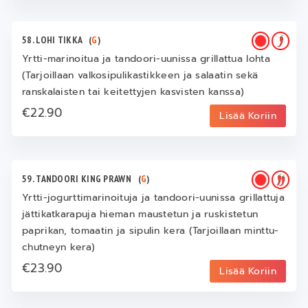
58. LOHI TIKKA
(
G
)
Yrtti-marinoitua ja tandoori-uunissa grillattua lohta
(Tarjoillaan valkosipulikastikkeen ja salaatin sekä
ranskalaisten tai keitettyjen kasvisten kanssa)
€22.90
Lisää Koriin
59. TANDOORI KING PRAWN
(
G
)
Yrtti-jogurttimarinoituja ja tandoori-uunissa grillattuja
jättikatkarapuja hieman maustetun ja ruskistetun
paprikan, tomaatin ja sipulin kera (Tarjoillaan minttu-
chutneyn kera)
€23.90
Lisää Koriin