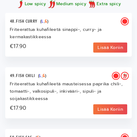
Low spicy
Medium spicy
Extra spicy
48. FISH CURRY
(
L
,
G
)
Friteerattua kuhafileetä sinappi-, curry- ja
kermakastikkeessa
€17.90
Lisää Koriin
49. FISH CHILI
(
L
,
G
)
Friteerattua kuhafileetä mausteisessa paprika chili-,
tomaatti-, valkosipuli-, inkivääri-, sipuli- ja
soijakastikkeessa
€17.90
Lisää Koriin