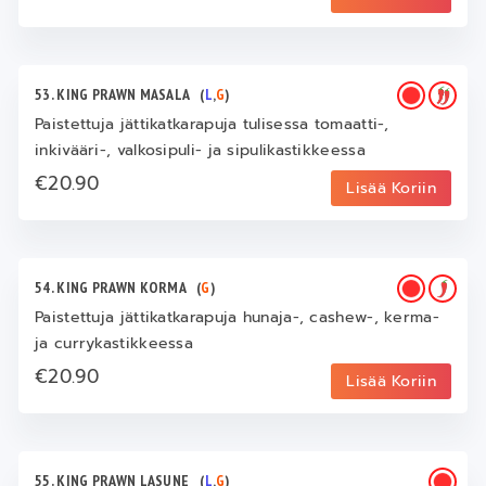
53. KING PRAWN MASALA
(
L
,
G
)
Paistettuja jättikatkarapuja tulisessa tomaatti-,
inkivääri-, valkosipuli- ja sipulikastikkeessa
€20.90
Lisää Koriin
54. KING PRAWN KORMA
(
G
)
Paistettuja jättikatkarapuja hunaja-, cashew-, kerma-
ja currykastikkeessa
€20.90
Lisää Koriin
55. KING PRAWN LASUNE
(
L
,
G
)