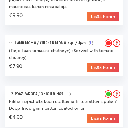
mausteisia kanan rintapaloja
€9.90
Lisää Koriin
11. LAMB MOMO / CHICKEN MOMO 4kpl / 4pcs
(
L
)
(Tarjoillaan tomaatti-chutneyn) (Served with tomato
chutney)
€7.90
Lisää Koriin
12. PYAZ PAKODA / ONION RINGS
(
L
)
Kikhernejauholla kuorrutettua ja friteerattua sipulia /
Deep fried gram batter coated onion
€4.90
Lisää Koriin