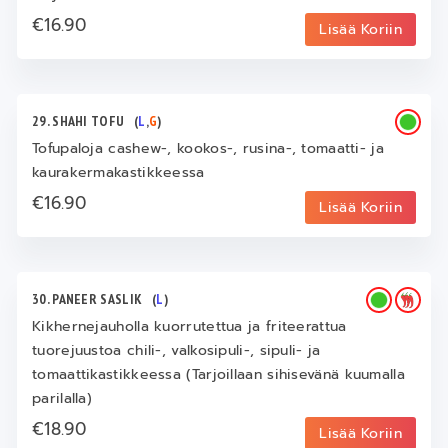
€16.90
Lisää Koriin
29. SHAHI TOFU
(
L
,
G
)
Tofupaloja cashew-, kookos-, rusina-, tomaatti- ja
kaurakermakastikkeessa
€16.90
Lisää Koriin
30. PANEER SASLIK
(
L
)
Kikhernejauholla kuorrutettua ja friteerattua
tuorejuustoa chili-, valkosipuli-, sipuli- ja
tomaattikastikkeessa (Tarjoillaan sihisevänä kuumalla
parilalla)
€18.90
Lisää Koriin