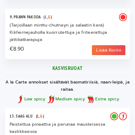
9. PRAWN PAKODA
(
L
,
G
)
(Tarjoillaan minttu-chutneyn ja salaatin kera)
Kikhernejauholla kuorrutettuja ja friteerattuja
jättikatkarapuja
€8.90
Lisää Koriin
KASVISRUOAT
A la Carte annokset sisältävät basmatiriisiä, naan-leipä, ja
raitaa.
Low spicy
Medium spicy
Extra spicy
13. SAAG ALU
(
L
,
G
)
Paistettua pinaattia ja perunaa mausteisessa
kastikkeessa