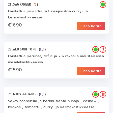
21. SAG PANEER
(
G
)
Paistettua pinaattia ja tuorejuustoa curry- ja
kermakastikkeessa
€16.90
Lisää Koriin
22. ALU GOBI TOFU
(
L
,
G
)
Paistettua perunaa, tofua ja kukkakaalia mausteisessa
masalakastikkeessa
€15.90
Lisää Koriin
23. MIX VEGETABLE
(
L
,
G
)
Sekavihanneksia ja herkkusientä hunaja-, cashew-,
kookos-, tomaatti-, curry- ja kermakastikkeessa