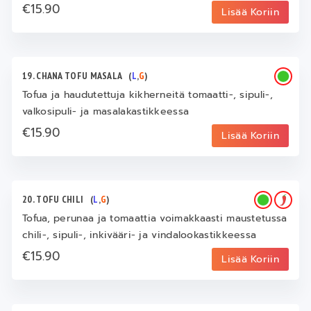
€15.90
Lisää Koriin
19. CHANA TOFU MASALA
(
L
,
G
)
Tofua ja haudutettuja kikherneitä tomaatti-, sipuli-,
valkosipuli- ja masalakastikkeessa
€15.90
Lisää Koriin
20. TOFU CHILI
(
L
,
G
)
Tofua, perunaa ja tomaattia voimakkaasti maustetussa
chili-, sipuli-, inkivääri- ja vindalookastikkeessa
€15.90
Lisää Koriin