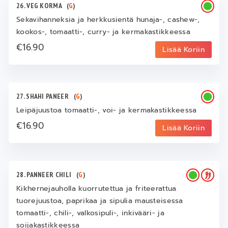
26. VEG KORMA
(
G
)
Sekavihanneksia ja herkkusientä hunaja-, cashew-,
kookos-, tomaatti-, curry- ja kermakastikkeessa
€16.90
Lisää Koriin
27. SHAHI PANEER
(
G
)
Leipäjuustoa tomaatti-, voi- ja kermakastikkeessa
€16.90
Lisää Koriin
28. PANNEER CHILI
(
G
)
Kikhernejauholla kuorrutettua ja friteerattua
tuorejuustoa, paprikaa ja sipulia mausteisessa
tomaatti-, chili-, valkosipuli-, inkivääri- ja
soijakastikkeessa