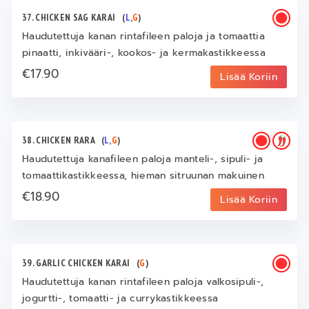
37. CHICKEN SAG KARAI
(
L
,
G
)
Haudutettuja kanan rintafileen paloja ja tomaattia
pinaatti, inkivääri-, kookos- ja kermakastikkeessa
€17.90
Lisää Koriin
38. CHICKEN RARA
(
L
,
G
)
Haudutettuja kanafileen paloja manteli-, sipuli- ja
tomaattikastikkeessa, hieman sitruunan makuinen
€18.90
Lisää Koriin
39. GARLIC CHICKEN KARAI
(
G
)
Haudutettuja kanan rintafileen paloja valkosipuli-,
jogurtti-, tomaatti- ja currykastikkeessa