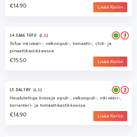
€14.90
Lisää Koriin
14. SAAG TOFU
(
L
,
G
)
Tofua inkivääri-, valkosipuli-, tomaatti-, chili- ja
pinaattikastikkeessa
€15.50
Lisää Koriin
15. DAL FRY
(
L
,
G
)
Haudutettuja linssejä sipuli-, valkosipuli-, inkivääri-,
korianteri- ja tomaattikastikkeessa
€14.90
Lisää Koriin