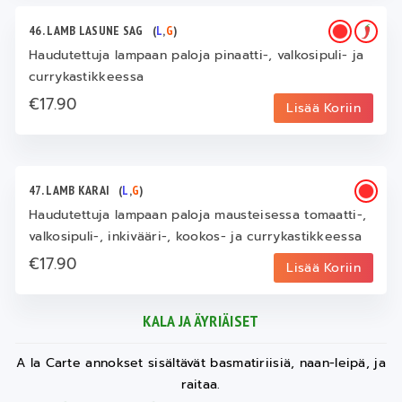
46. LAMB LASUNE SAG
(
L
,
G
)
Haudutettuja lampaan paloja pinaatti-, valkosipuli- ja
currykastikkeessa
€17.90
Lisää Koriin
47. LAMB KARAI
(
L
,
G
)
Haudutettuja lampaan paloja mausteisessa tomaatti-,
valkosipuli-, inkivääri-, kookos- ja currykastikkeessa
€17.90
Lisää Koriin
KALA JA ÄYRIÄISET
A la Carte annokset sisältävät basmatiriisiä, naan-leipä, ja
raitaa.