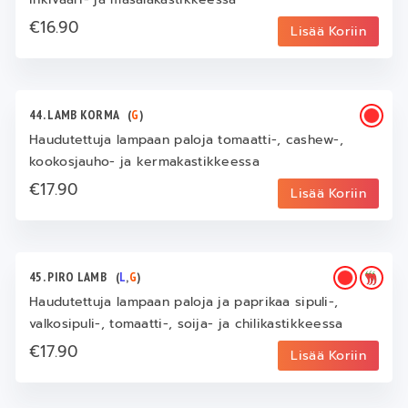
€16.90
Lisää Koriin
44. LAMB KORMA
(
G
)
Haudutettuja lampaan paloja tomaatti-, cashew-,
kookosjauho- ja kermakastikkeessa
€17.90
Lisää Koriin
45. PIRO LAMB
(
L
,
G
)
Haudutettuja lampaan paloja ja paprikaa sipuli-,
valkosipuli-, tomaatti-, soija- ja chilikastikkeessa
€17.90
Lisää Koriin