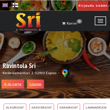
Kirjaudu sisään
Toggl
0
Koriin
Ravintola Sri
Keilaniementori 2 02150 Espoo -
A-la-carte
Lounas
ALKURUOAT
KASVISRUOAT
KANARUOAT
LAMMASRUOAT