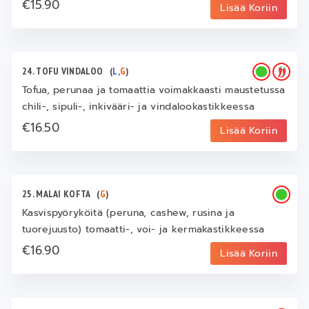
€15.90
Lisää Koriin
24. TOFU VINDALOO
(
L
,
G
)
Tofua, perunaa ja tomaattia voimakkaasti maustetussa
chili-, sipuli-, inkivääri- ja vindalookastikkeessa
€16.50
Lisää Koriin
25. MALAI KOFTA
(
G
)
Kasvispyöryköitä (peruna, cashew, rusina ja
tuorejuusto) tomaatti-, voi- ja kermakastikkeessa
€16.90
Lisää Koriin