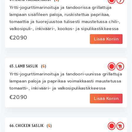
Yrtti-jogurttimarinoituja ja tandoorissa grillattuja
lampaan sisäfileen paloja, ruskistettua paprikaa,
tomaattia ja tuorejuustoa tulisesti maustetussa chili-,
valkosipuli-, inkivääri-, kookos- ja sipulikastikkeessa
€20.90
Lisää Koriin
65. LAMB SASLIK
(
G
)
Yrtti-jogurttimarinoituja ja tandoori-uunissa grillattuja
lampaan paloja ja paprikaa voimakkaasti maustetussa
tomaatti-, inkivääri- ja valkosipulikastikkeessa
€20.90
Lisää Koriin
66. CHICKEN SASLIK
(
G
)