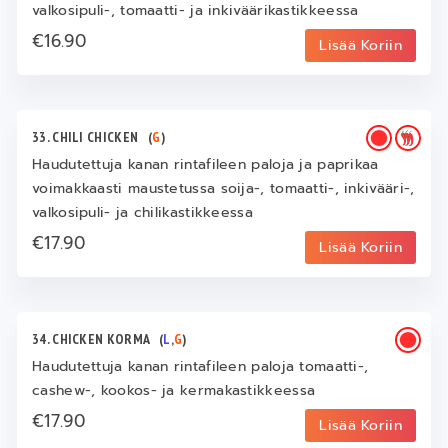
valkosipuli-, tomaatti- ja inkiväärikastikkeessa
€16.90
Lisää Koriin
33. CHILI CHICKEN
(
G
)
Haudutettuja kanan rintafileen paloja ja paprikaa
voimakkaasti maustetussa soija-, tomaatti-, inkivääri-,
valkosipuli- ja chilikastikkeessa
€17.90
Lisää Koriin
34. CHICKEN KORMA
(
L
,
G
)
Haudutettuja kanan rintafileen paloja tomaatti-,
cashew-, kookos- ja kermakastikkeessa
€17.90
Lisää Koriin