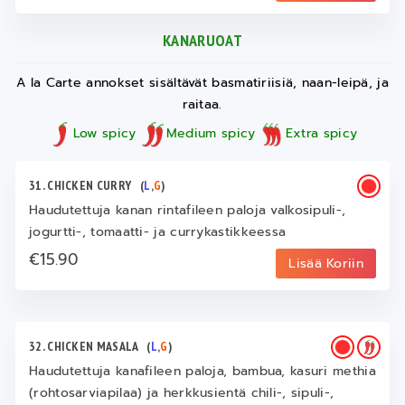
KANARUOAT
A la Carte annokset sisältävät basmatiriisiä, naan-leipä, ja
raitaa.
Low spicy
Medium spicy
Extra spicy
31. CHICKEN CURRY
(
L
,
G
)
Haudutettuja kanan rintafileen paloja valkosipuli-,
jogurtti-, tomaatti- ja currykastikkeessa
€15.90
Lisää Koriin
32. CHICKEN MASALA
(
L
,
G
)
Haudutettuja kanafileen paloja, bambua, kasuri methia
(rohtosarviapilaa) ja herkkusientä chili-, sipuli-,