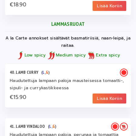
€18.90
Lisää Koriin
LAMMASRUOAT
A la Carte annokset sisältävät basmatiriisiä, naan-leipä, ja
raitaa.
Low spicy
Medium spicy
Extra spicy
40. LAMB CURRY
(
L
,
G
)
Haudutettuja lampaan paloja mausteisessa tomaatti-,
sipuli- ja currykastikkeessa
€15.90
Lisää Koriin
41. LAMB VINDALOO
(
L
,
G
)
Haudutettuja lampaan paloja, perunaa ja tomaattia