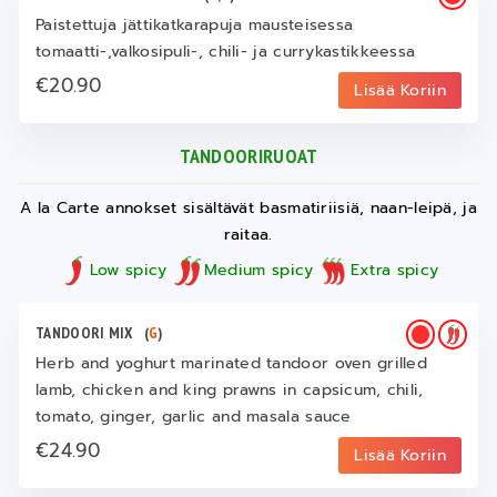
Paistettuja jättikatkarapuja mausteisessa
tomaatti-,valkosipuli-, chili- ja currykastikkeessa
€20.90
Lisää Koriin
TANDOORIRUOAT
A la Carte annokset sisältävät basmatiriisiä, naan-leipä, ja
raitaa.
Low spicy
Medium spicy
Extra spicy
TANDOORI MIX
(
G
)
Herb and yoghurt marinated tandoor oven grilled
lamb, chicken and king prawns in capsicum, chili,
tomato, ginger, garlic and masala sauce
€24.90
Lisää Koriin