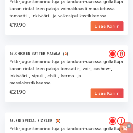
Yrtti-jogurttimarinoituja ja tandoori-uunissa grillattuja
kanan rintafileen paloja voimakkaasti maustetussa
tomaatti-, inkivääri- ja valkosipulikastikkeessa
€19.90
Lisää Koriin
67. CHICKEN BUTTER MASALA
(
G
)
Yrtti-jogurttimarinoituja ja tandoori-uunissa grillattuja
kanan rintafileen paloja tomaatti-, voi-, cashew-,
inkivääri-, sipuli-, chili-, kerma- ja
masalakastikkeessa
€21.90
Lisää Koriin
68. SRI SPECIAL SIZZLER
(
G
)
0
Yrtti-jogurttimarinoituja ja tandoori-uunissa grillattuja