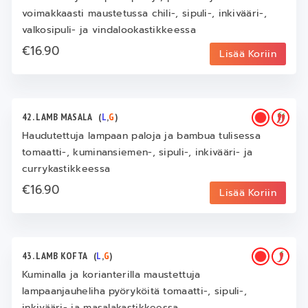
voimakkaasti maustetussa chili-, sipuli-, inkivääri-,
valkosipuli- ja vindalookastikkeessa
€16.90
Lisää Koriin
42. LAMB MASALA
(
L
,
G
)
Haudutettuja lampaan paloja ja bambua tulisessa
tomaatti-, kuminansiemen-, sipuli-, inkivääri- ja
currykastikkeessa
€16.90
Lisää Koriin
43. LAMB KOFTA
(
L
,
G
)
Kuminalla ja korianterilla maustettuja
lampaanjauheliha pyöryköitä tomaatti-, sipuli-,
inkivääri- ja masalakastikkeessa