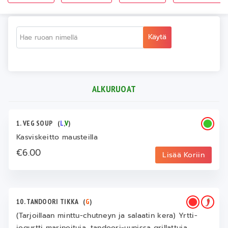
Käytä
ALKURUOAT
1. VEG SOUP
(
L
,
V
)
Kasviskeitto mausteilla
€6.00
Lisää Koriin
10. TANDOORI TIKKA
(
G
)
(Tarjoillaan minttu-chutneyn ja salaatin kera) Yrtti-
jogurtti marinoituja, tandoori-uunissa grillattuja