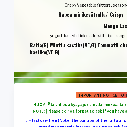
Crispy Vegetable fritters, season
Rapea minikevätrulla/ Crispy m
Mango Las
yogurt-based drink made with ripe mang
Raita(G) Minttu kastike(VE,G) Tommatti ch
kastike(VE,G)
IMPORTANT NOTICE TO 
HUOM! Ӓla unhoda kysyӓ jos sinulla minkӓӓnlais
NOTE: [Please do not forget to ask if you have a
L = lactose-free (Note: the portion of the raita an
bread may contain lactose. Be sure to ask fo