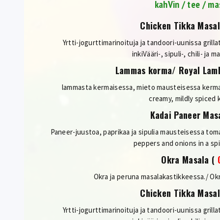
kahVin / tee / ma
Chicken Tikka Masa
Yrtti-jogurttimarinoituja ja tandoori-uunissa grilla
inkiVääri-, sipuli-, chili- ja
Lammas korma/ Royal Lam
lammasta kermaisessa, mieto mausteisessa kerma
creamy, mildly spiced
Kadai Paneer Mas
Paneer-juustoa, paprikaa ja sipulia mausteisessa tom
peppers and onions in a sp
Okra Masala
(
Okra ja peruna masalakastikkeessa./ Ok
Chicken Tikka Masa
Yrtti-jogurttimarinoituja ja tandoori-uunissa grilla