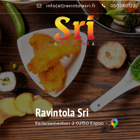
info(at)ravintolasri.fi
0503801220
Ravintola Sri
Keilaniementori 2 02150 Espoo -