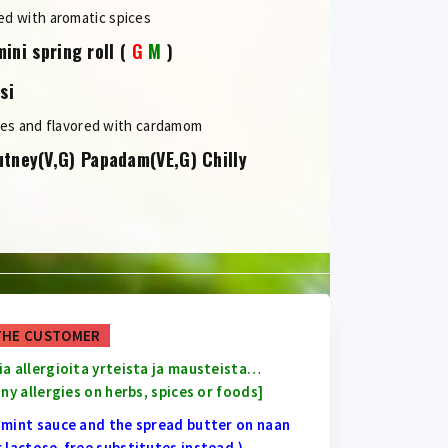
ed with aromatic spices
ini spring roll
(
G
M
)
si
oes and flavored with cardamom
utney(V,G) Papadam(VE,G) Chilly
THE CUSTOMER
ia allergioita yrteista ja mausteista…
ny allergies on herbs, spices or foods]
d mint sauce and the spread butter on naan
r lactose-free substitutes instead.)