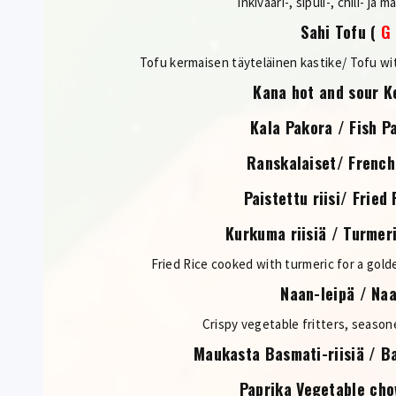
inkivääri-, sipuli-, chili- ja
Sahi Tofu
(
G
Tofu kermaisen täyteläinen kastike/ Tofu wit
Kana hot and sour K
Kala Pakora / Fish P
Ranskalaiset/ French
Paistettu riisi/ Fried
Kurkuma riisiä / Turmer
Fried Rice cooked with turmeric for a golde
Naan-leipä / Na
Crispy vegetable fritters, season
Maukasta Basmati-riisiä / B
Paprika Vegetable ch