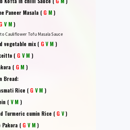
 Kofta in chilli Sauce
(
G
M
)
ne Paneer Masala
(
G
M
)
G
V
M
)
ato Cauliflower Tofu Masala Sauce
ed vegetable mix
(
G
V
M
)
keitto
(
G
V
M
)
akora
(
G
M
)
n Bread:
asmati Rice
(
G
V
M
)
ein
(
V
M
)
ed Turmeric cumin Rice
(
G
V
)
e Pakora
(
G
V
M
)