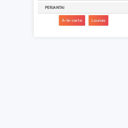
PERJANTAI
A-la-carte
Lounas