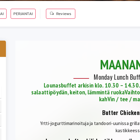
AI
PERJANTAI
Reviews
MAANAN
Monday Lunch Buf
Lounasbuffet arkisin klo. 10.30 – 14.30
salaattipöydän, keiton, lämmintä ruokaVaihto
kahVin / tee / m
Butter Chicken
Yrtti-jogurttimarinoituja ja tandoori-uunissa grill
kastikkeess