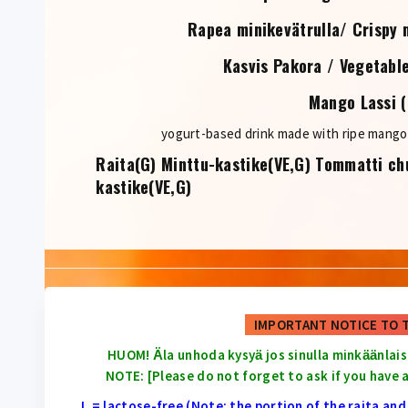
Rapea minikevätrulla/ Crispy m
Kasvis Pakora / Vegetabl
Mango Lassi
yogurt-based drink made with ripe mang
Raita(G) Minttu-kastike(VE,G) Tommatti ch
kastike(VE,G)
IMPORTANT NOTICE TO 
HUOM! Ӓla unhoda kysyӓ jos sinulla minkӓӓnlais
NOTE: [Please do not forget to ask if you have a
L = lactose-free (Note: the portion of the raita an