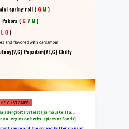
ini spring roll
(
G
M
)
e Pakora
(
G
V
M
)
(
L
G
)
oes and flavored with cardamom
utney(V,G) Papadam(VE,G) Chilly
THE CUSTOMER
ia allergioita yrteista ja mausteista…
ny allergies on herbs, spices or foods]
d mint sauce and the spread butter on naan