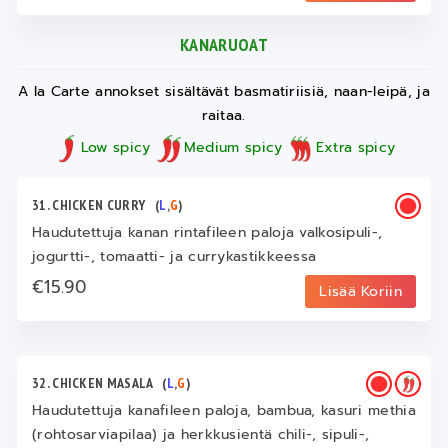
KANARUOAT
A la Carte annokset sisältävät basmatiriisiä, naan-leipä, ja
raitaa.
Low spicy
Medium spicy
Extra spicy
31. CHICKEN CURRY
(
L
,
G
)
Haudutettuja kanan rintafileen paloja valkosipuli-,
jogurtti-, tomaatti- ja currykastikkeessa
€15.90
Lisää Koriin
32. CHICKEN MASALA
(
L
,
G
)
Haudutettuja kanafileen paloja, bambua, kasuri methia
(rohtosarviapilaa) ja herkkusientä chili-, sipuli-,