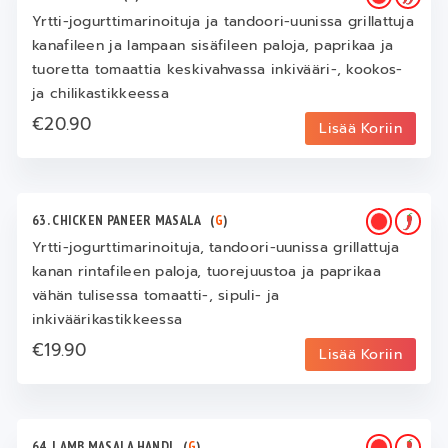
Yrtti-jogurttimarinoituja ja tandoori-uunissa grillattuja
kanafileen ja lampaan sisäfileen paloja, paprikaa ja
tuoretta tomaattia keskivahvassa inkivääri-, kookos-
ja chilikastikkeessa
€20.90
Lisää Koriin
63. CHICKEN PANEER MASALA
(
G
)
Yrtti-jogurttimarinoituja, tandoori-uunissa grillattuja
kanan rintafileen paloja, tuorejuustoa ja paprikaa
vähän tulisessa tomaatti-, sipuli- ja
inkiväärikastikkeessa
€19.90
Lisää Koriin
64. LAMB MASALA HANDI
(
G
)