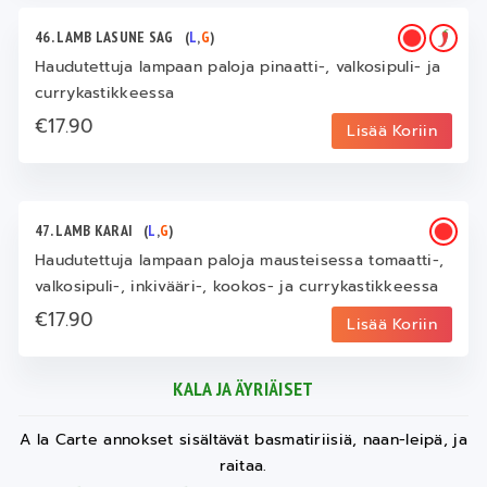
46. LAMB LASUNE SAG
(
L
,
G
)
Haudutettuja lampaan paloja pinaatti-, valkosipuli- ja
currykastikkeessa
€17.90
Lisää Koriin
47. LAMB KARAI
(
L
,
G
)
Haudutettuja lampaan paloja mausteisessa tomaatti-,
valkosipuli-, inkivääri-, kookos- ja currykastikkeessa
€17.90
Lisää Koriin
KALA JA ÄYRIÄISET
A la Carte annokset sisältävät basmatiriisiä, naan-leipä, ja
raitaa.