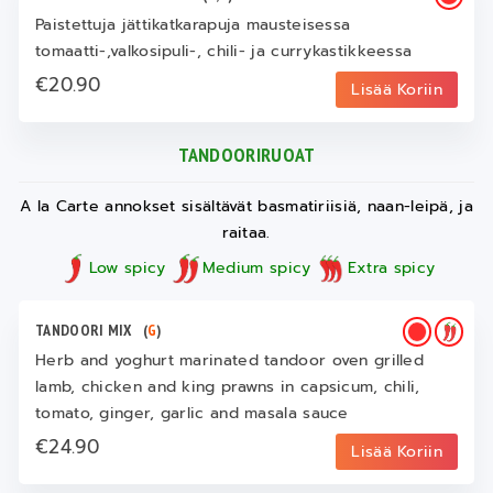
Paistettuja jättikatkarapuja mausteisessa
tomaatti-,valkosipuli-, chili- ja currykastikkeessa
€20.90
Lisää Koriin
TANDOORIRUOAT
A la Carte annokset sisältävät basmatiriisiä, naan-leipä, ja
raitaa.
Low spicy
Medium spicy
Extra spicy
TANDOORI MIX
(
G
)
Herb and yoghurt marinated tandoor oven grilled
lamb, chicken and king prawns in capsicum, chili,
tomato, ginger, garlic and masala sauce
€24.90
Lisää Koriin