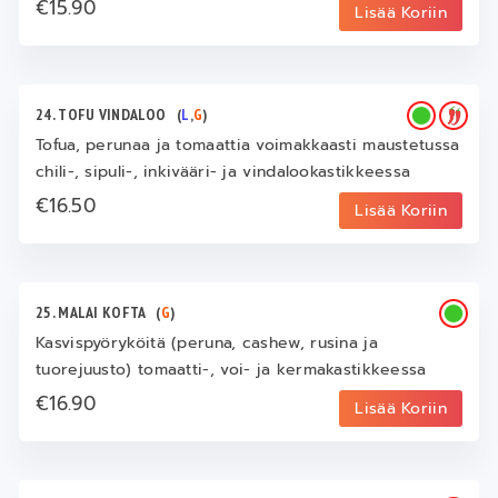
€15.90
Lisää Koriin
24. TOFU VINDALOO
(
L
,
G
)
Tofua, perunaa ja tomaattia voimakkaasti maustetussa
chili-, sipuli-, inkivääri- ja vindalookastikkeessa
€16.50
Lisää Koriin
25. MALAI KOFTA
(
G
)
Kasvispyöryköitä (peruna, cashew, rusina ja
tuorejuusto) tomaatti-, voi- ja kermakastikkeessa
€16.90
Lisää Koriin