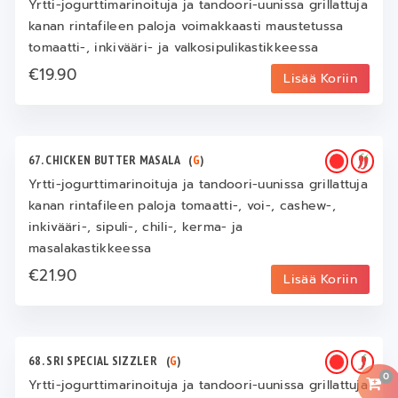
Yrtti-jogurttimarinoituja ja tandoori-uunissa grillattuja
kanan rintafileen paloja voimakkaasti maustetussa
tomaatti-, inkivääri- ja valkosipulikastikkeessa
€19.90
Lisää Koriin
67. CHICKEN BUTTER MASALA
(
G
)
Yrtti-jogurttimarinoituja ja tandoori-uunissa grillattuja
kanan rintafileen paloja tomaatti-, voi-, cashew-,
inkivääri-, sipuli-, chili-, kerma- ja
masalakastikkeessa
€21.90
Lisää Koriin
68. SRI SPECIAL SIZZLER
(
G
)
0
Yrtti-jogurttimarinoituja ja tandoori-uunissa grillattuja