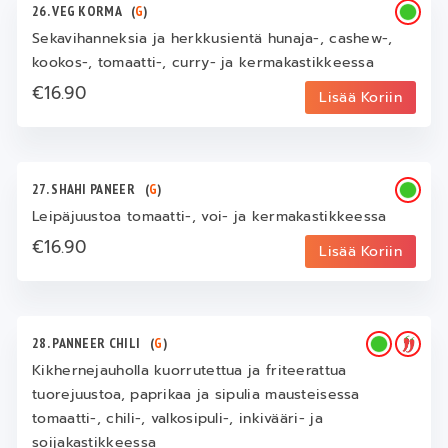
26. VEG KORMA
(
G
)
Sekavihanneksia ja herkkusientä hunaja-, cashew-,
kookos-, tomaatti-, curry- ja kermakastikkeessa
€16.90
Lisää Koriin
27. SHAHI PANEER
(
G
)
Leipäjuustoa tomaatti-, voi- ja kermakastikkeessa
€16.90
Lisää Koriin
28. PANNEER CHILI
(
G
)
Kikhernejauholla kuorrutettua ja friteerattua
tuorejuustoa, paprikaa ja sipulia mausteisessa
tomaatti-, chili-, valkosipuli-, inkivääri- ja
soijakastikkeessa