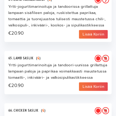
Yrtti-jogurttimarinoituja ja tandoorissa grillattuja
lampaan sisäfileen paloja, ruskistettua paprikaa,
tomaattia ja tuorejuustoa tulisesti maustetussa chili-,
valkosipuli-, inkivääri-, kookos- ja sipulikastikkeessa
€20.90
Lisää Koriin
65. LAMB SASLIK
(
G
)
Yrtti-jogurttimarinoituja ja tandoori-uunissa grillattuja
lampaan paloja ja paprikaa voimakkaasti maustetussa
tomaatti-, inkivääri- ja valkosipulikastikkeessa
€20.90
Lisää Koriin
66. CHICKEN SASLIK
(
G
)