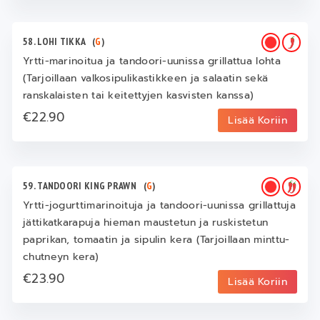
58. LOHI TIKKA
(
G
)
Yrtti-marinoitua ja tandoori-uunissa grillattua lohta
(Tarjoillaan valkosipulikastikkeen ja salaatin sekä
ranskalaisten tai keitettyjen kasvisten kanssa)
€22.90
Lisää Koriin
59. TANDOORI KING PRAWN
(
G
)
Yrtti-jogurttimarinoituja ja tandoori-uunissa grillattuja
jättikatkarapuja hieman maustetun ja ruskistetun
paprikan, tomaatin ja sipulin kera (Tarjoillaan minttu-
chutneyn kera)
€23.90
Lisää Koriin