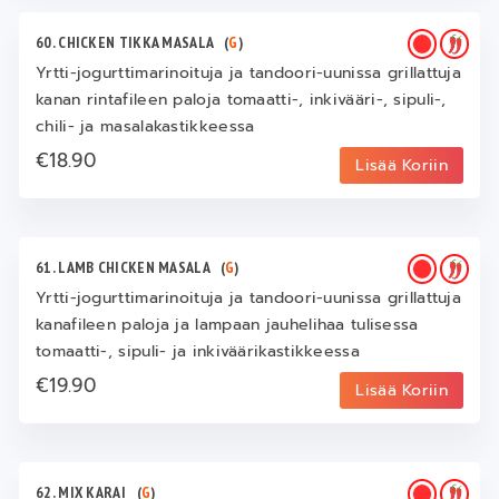
60. CHICKEN TIKKA MASALA
(
G
)
Yrtti-jogurttimarinoituja ja tandoori-uunissa grillattuja
kanan rintafileen paloja tomaatti-, inkivääri-, sipuli-,
chili- ja masalakastikkeessa
€18.90
Lisää Koriin
61. LAMB CHICKEN MASALA
(
G
)
Yrtti-jogurttimarinoituja ja tandoori-uunissa grillattuja
kanafileen paloja ja lampaan jauhelihaa tulisessa
tomaatti-, sipuli- ja inkiväärikastikkeessa
€19.90
Lisää Koriin
62. MIX KARAI
(
G
)