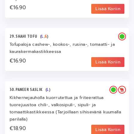
€16.90
Lisää Koriin
29. SHAHI TOFU
(
L
,
G
)
Tofupaloja cashew-, kookos-, rusina-, tomaatti- ja
kaurakermakastikkeessa
€16.90
Lisää Koriin
30. PANEER SASLIK
(
L
)
Kikhernejauholla kuorrutettua ja friteerattua
tuorejuustoa chili-, valkosipuli-, sipuli- ja
tomaattikastikkeessa (Tarjoillaan sihisevänä kuumalla
parilalla)
€18.90
Lisää Koriin