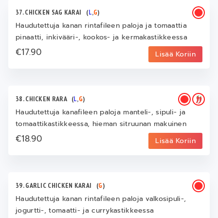
37. CHICKEN SAG KARAI
(
L
,
G
)
Haudutettuja kanan rintafileen paloja ja tomaattia
pinaatti, inkivääri-, kookos- ja kermakastikkeessa
€17.90
Lisää Koriin
38. CHICKEN RARA
(
L
,
G
)
Haudutettuja kanafileen paloja manteli-, sipuli- ja
tomaattikastikkeessa, hieman sitruunan makuinen
€18.90
Lisää Koriin
39. GARLIC CHICKEN KARAI
(
G
)
Haudutettuja kanan rintafileen paloja valkosipuli-,
jogurtti-, tomaatti- ja currykastikkeessa