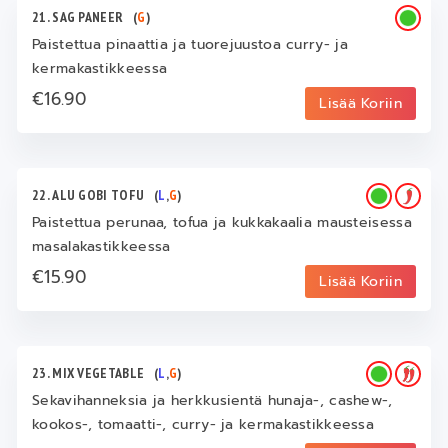
21. SAG PANEER
(
G
)
Paistettua pinaattia ja tuorejuustoa curry- ja
kermakastikkeessa
€16.90
Lisää Koriin
22. ALU GOBI TOFU
(
L
,
G
)
Paistettua perunaa, tofua ja kukkakaalia mausteisessa
masalakastikkeessa
€15.90
Lisää Koriin
23. MIX VEGETABLE
(
L
,
G
)
Sekavihanneksia ja herkkusientä hunaja-, cashew-,
kookos-, tomaatti-, curry- ja kermakastikkeessa