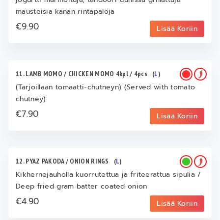
mausteisia kanan rintapaloja
€9.90
Lisää Koriin
11. LAMB MOMO / CHICKEN MOMO 4kpl / 4pcs
(
L
)
(Tarjoillaan tomaatti-chutneyn) (Served with tomato
chutney)
€7.90
Lisää Koriin
12. PYAZ PAKODA / ONION RINGS
(
L
)
Kikhernejauholla kuorrutettua ja friteerattua sipulia /
Deep fried gram batter coated onion
€4.90
Lisää Koriin