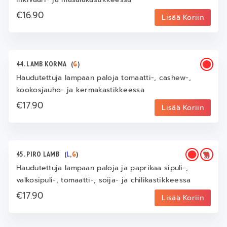
€16.90
Lisää Koriin
44. LAMB KORMA
(
G
)
Haudutettuja lampaan paloja tomaatti-, cashew-,
kookosjauho- ja kermakastikkeessa
€17.90
Lisää Koriin
45. PIRO LAMB
(
L
,
G
)
Haudutettuja lampaan paloja ja paprikaa sipuli-,
valkosipuli-, tomaatti-, soija- ja chilikastikkeessa
€17.90
Lisää Koriin