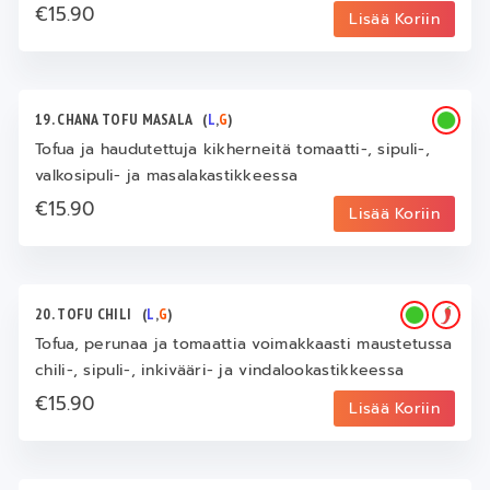
€15.90
Lisää Koriin
19. CHANA TOFU MASALA
(
L
,
G
)
Tofua ja haudutettuja kikherneitä tomaatti-, sipuli-,
valkosipuli- ja masalakastikkeessa
€15.90
Lisää Koriin
20. TOFU CHILI
(
L
,
G
)
Tofua, perunaa ja tomaattia voimakkaasti maustetussa
chili-, sipuli-, inkivääri- ja vindalookastikkeessa
€15.90
Lisää Koriin