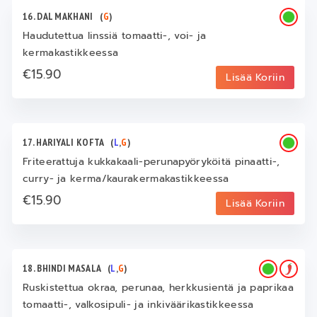
16. DAL MAKHANI
(
G
)
Haudutettua linssiä tomaatti-, voi- ja
kermakastikkeessa
€15.90
Lisää Koriin
17. HARIYALI KOFTA
(
L
,
G
)
Friteerattuja kukkakaali-perunapyöryköitä pinaatti-,
curry- ja kerma/kaurakermakastikkeessa
€15.90
Lisää Koriin
18. BHINDI MASALA
(
L
,
G
)
Ruskistettua okraa, perunaa, herkkusientä ja paprikaa
tomaatti-, valkosipuli- ja inkiväärikastikkeessa