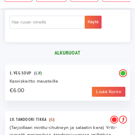
Käytä
ALKURUOAT
1. VEG SOUP
(
L
,
V
)
Kasviskeitto mausteilla
€6.00
Lisää Koriin
10. TANDOORI TIKKA
(
G
)
(Tarjoillaan minttu-chutneyn ja salaatin kera) Yrtti-
jogurtti marinoituja, tandoori-uunissa grillattuja