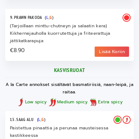
9. PRAWN PAKODA
(
L
,
G
)
(Tarjoillaan minttu-chutneyn ja salaatin kera)
Kikhernejauholla kuorrutettuja ja friteerattuja
jättikatkarapuja
€8.90
Lisää Koriin
KASVISRUOAT
A la Carte annokset sisältävät basmatiriisiä, naan-leipä, ja
raitaa.
Low spicy
Medium spicy
Extra spicy
13. SAAG ALU
(
L
,
G
)
Paistettua pinaattia ja perunaa mausteisessa
kastikkeessa