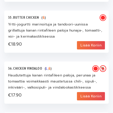
35. BUTTER CHICKEN
(
G
)
Yrtti-jogurtti marinoituja ja tandoori-uunissa
grillattuja kanan rintafileen paloja hunaja-, tomaatti-,
voi- ja kermakastikkeessa
€18.90
Lisää Koriin
36. CHICKEN VINDALOO
(
L
,
G
)
Haudutettuja kanan rintafileen paloja, perunaa ja
tomaattia voimakkaasti maustetussa chili-, sipuli-,
inkivääri-, valkosipuli- ja vindalookastikkeessa
€17.90
Lisää Koriin