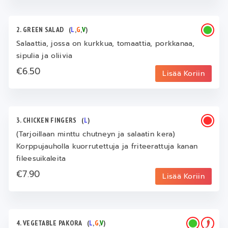
2. GREEN SALAD
(
L
,
G
,
V
)
Salaattia, jossa on kurkkua, tomaattia, porkkanaa,
sipulia ja oliivia
€6.50
Lisää Koriin
3. CHICKEN FINGERS
(
L
)
(Tarjoillaan minttu chutneyn ja salaatin kera)
Korppujauholla kuorrutettuja ja friteerattuja kanan
fileesuikaleita
€7.90
Lisää Koriin
4. VEGETABLE PAKORA
(
L
,
G
,
V
)