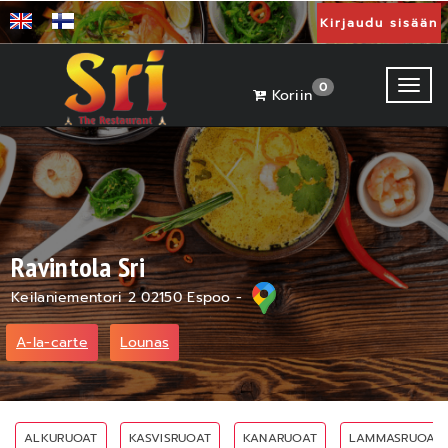
Kirjaudu sisään
Toggl
0
Koriin
Ravintola Sri
Keilaniementori 2 02150 Espoo -
A-la-carte
Lounas
ALKURUOAT
KASVISRUOAT
KANARUOAT
LAMMASRUOAT