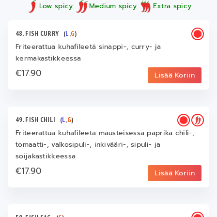
Low spicy
Medium spicy
Extra spicy
48. FISH CURRY
(
L
,
G
)
Friteerattua kuhafileetä sinappi-, curry- ja
kermakastikkeessa
€17.90
Lisää Koriin
49. FISH CHILI
(
L
,
G
)
Friteerattua kuhafileetä mausteisessa paprika chili-,
tomaatti-, valkosipuli-, inkivääri-, sipuli- ja
soijakastikkeessa
€17.90
Lisää Koriin