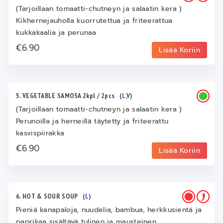
(Tarjoillaan tomaatti-chutneyn ja salaatin kera )
Kikhernejauholla kuorrutettua ja friteerattua
kukkakaalia ja perunaa
€6.90
Lisää Koriin
5. VEGETABLE SAMOSA 2kpl / 2pcs
(
L
,
V
)
(Tarjoillaan tomaatti-chutneyn ja salaatin kera )
Perunoilla ja herneillä täytetty ja friteerattu
kasvispiirakka
€6.90
Lisää Koriin
6. HOT & SOUR SOUP
(
L
)
Pieniä kanapaloja, nuudelia, bambua, herkkusientä ja
paprikaa sisältävä tulinen ja mausteinen