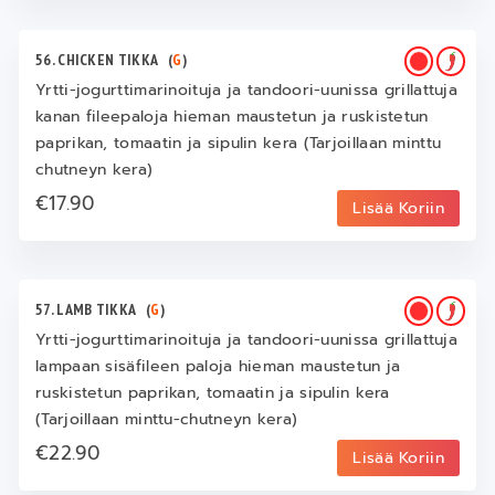
56. CHICKEN TIKKA
(
G
)
Yrtti-jogurttimarinoituja ja tandoori-uunissa grillattuja
kanan fileepaloja hieman maustetun ja ruskistetun
paprikan, tomaatin ja sipulin kera (Tarjoillaan minttu
chutneyn kera)
€17.90
Lisää Koriin
57. LAMB TIKKA
(
G
)
Yrtti-jogurttimarinoituja ja tandoori-uunissa grillattuja
lampaan sisäfileen paloja hieman maustetun ja
ruskistetun paprikan, tomaatin ja sipulin kera
(Tarjoillaan minttu-chutneyn kera)
€22.90
Lisää Koriin