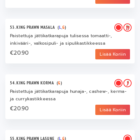
53. KING PRAWN MASALA
(
L
,
G
)
Paistettuja jättikatkarapuja tulisessa tomaatti-,
inkivääri-, valkosipuli- ja sipulikastikkeessa
€20.90
Lisää Koriin
54. KING PRAWN KORMA
(
G
)
Paistettuja jättikatkarapuja hunaja-, cashew-, kerma-
ja currykastikkeessa
€20.90
Lisää Koriin
55. KING PRAWN LASUNE
(
L
,
G
)