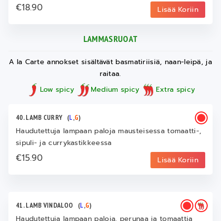
€18.90
Lisää Koriin
LAMMASRUOAT
A la Carte annokset sisältävät basmatiriisiä, naan-leipä, ja
raitaa.
Low spicy
Medium spicy
Extra spicy
40. LAMB CURRY
(
L
,
G
)
Haudutettuja lampaan paloja mausteisessa tomaatti-,
sipuli- ja currykastikkeessa
€15.90
Lisää Koriin
41. LAMB VINDALOO
(
L
,
G
)
Haudutettuja lampaan paloja, perunaa ja tomaattia