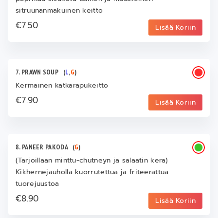
sitruunanmakuinen keitto
€7.50
Lisää Koriin
7. PRAWN SOUP
(
L
,
G
)
Kermainen katkarapukeitto
€7.90
Lisää Koriin
8. PANEER PAKODA
(
G
)
(Tarjoillaan minttu-chutneyn ja salaatin kera)
Kikhernejauholla kuorrutettua ja friteerattua
tuorejuustoa
€8.90
Lisää Koriin