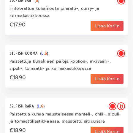
50. FISH SAG
(
G
)
Friteerattua kuhafileetä pinaatti-, curry- ja
kermakastikkeessa
€17.90
Lisää Koriin
51. FISH KORMA
(
L
,
G
)
Paistettuja kuhafileen paloja kookos-, inkivääri-,
sipuli-, tomaatti- ja kermakastikkeessa
€18.90
Lisää Koriin
52. FISH RARA
(
L
,
G
)
Paistettua kuhaa mausteisessa manteli-, chili-, sipuli-
ja tomaattikastikkeessa, maustettu sitruunalla
€18.90
Lisää Koriin