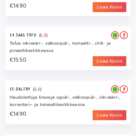
€14.90
Lisää Koriin
14. SAAG TOFU
(
L
,
G
)
Tofua inkivääri-, valkosipuli-, tomaatti-, chili- ja
pinaattikastikkeessa
€15.50
Lisää Koriin
15. DAL FRY
(
L
,
G
)
Haudutettuja linssejä sipuli-, valkosipuli-, inkivääri-,
korianteri- ja tomaattikastikkeessa
€14.90
Lisää Koriin