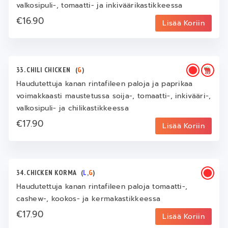
valkosipuli-, tomaatti- ja inkiväärikastikkeessa
€16.90
Lisää Koriin
33. CHILI CHICKEN
(
G
)
Haudutettuja kanan rintafileen paloja ja paprikaa
voimakkaasti maustetussa soija-, tomaatti-, inkivääri-,
valkosipuli- ja chilikastikkeessa
€17.90
Lisää Koriin
34. CHICKEN KORMA
(
L
,
G
)
Haudutettuja kanan rintafileen paloja tomaatti-,
cashew-, kookos- ja kermakastikkeessa
€17.90
Lisää Koriin