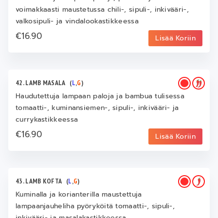
voimakkaasti maustetussa chili-, sipuli-, inkivääri-,
valkosipuli- ja vindalookastikkeessa
€16.90
Lisää Koriin
42. LAMB MASALA
(
L
,
G
)
Haudutettuja lampaan paloja ja bambua tulisessa
tomaatti-, kuminansiemen-, sipuli-, inkivääri- ja
currykastikkeessa
€16.90
Lisää Koriin
43. LAMB KOFTA
(
L
,
G
)
Kuminalla ja korianterilla maustettuja
lampaanjauheliha pyöryköitä tomaatti-, sipuli-,
inkivääri- ja masalakastikkeessa