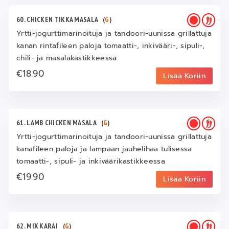
60. CHICKEN TIKKA MASALA
(
G
)
Yrtti-jogurttimarinoituja ja tandoori-uunissa grillattuja
kanan rintafileen paloja tomaatti-, inkivääri-, sipuli-,
chili- ja masalakastikkeessa
€18.90
Lisää Koriin
61. LAMB CHICKEN MASALA
(
G
)
Yrtti-jogurttimarinoituja ja tandoori-uunissa grillattuja
kanafileen paloja ja lampaan jauhelihaa tulisessa
tomaatti-, sipuli- ja inkiväärikastikkeessa
€19.90
Lisää Koriin
62. MIX KARAI
(
G
)