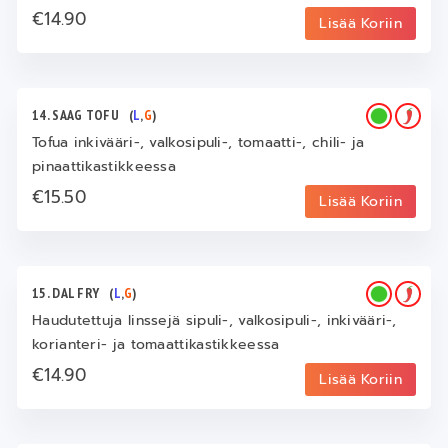
€14.90
Lisää Koriin
14. SAAG TOFU
(
L
,
G
)
Tofua inkivääri-, valkosipuli-, tomaatti-, chili- ja
pinaattikastikkeessa
€15.50
Lisää Koriin
15. DAL FRY
(
L
,
G
)
Haudutettuja linssejä sipuli-, valkosipuli-, inkivääri-,
korianteri- ja tomaattikastikkeessa
€14.90
Lisää Koriin