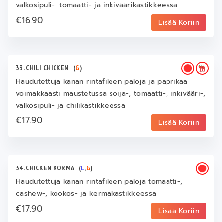
valkosipuli-, tomaatti- ja inkiväärikastikkeessa
€16.90
Lisää Koriin
33. CHILI CHICKEN
(
G
)
Haudutettuja kanan rintafileen paloja ja paprikaa
voimakkaasti maustetussa soija-, tomaatti-, inkivääri-,
valkosipuli- ja chilikastikkeessa
€17.90
Lisää Koriin
34. CHICKEN KORMA
(
L
,
G
)
Haudutettuja kanan rintafileen paloja tomaatti-,
cashew-, kookos- ja kermakastikkeessa
€17.90
Lisää Koriin