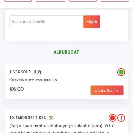
Käytä
ALKURUOAT
1. VEG SOUP
(
L
,
V
)
Kasviskeitto mausteilla
€6.00
Lisää Koriin
10. TANDOORI TIKKA
(
G
)
(Tarjoillaan minttu-chutneyn ja salaatin kera) Yrtti-
jogurtti marinoituja, tandoori-uunissa grillattuja