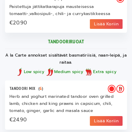
Paistettuja jättikatkarapuja mausteisessa
tomaatti-,valkosipuli-, chili- ja currykastikkeessa
€20.90
Lisää Koriin
TANDOORIRUOAT
A la Carte annokset sisältävät basmatiriisiä, naan-leipä, ja
raitaa.
Low spicy
Medium spicy
Extra spicy
TANDOORI MIX
(
G
)
Herb and yoghurt marinated tandoor oven grilled
lamb, chicken and king prawns in capsicum, chili,
tomato, ginger, garlic and masala sauce
€24.90
Lisää Koriin