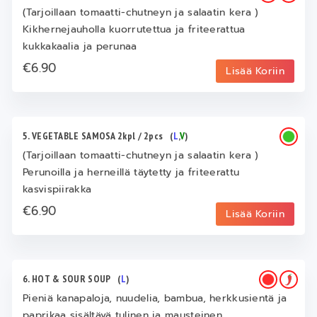
(Tarjoillaan tomaatti-chutneyn ja salaatin kera )
Kikhernejauholla kuorrutettua ja friteerattua
kukkakaalia ja perunaa
€6.90
Lisää Koriin
5. VEGETABLE SAMOSA 2kpl / 2pcs
(
L
,
V
)
(Tarjoillaan tomaatti-chutneyn ja salaatin kera )
Perunoilla ja herneillä täytetty ja friteerattu
kasvispiirakka
€6.90
Lisää Koriin
6. HOT & SOUR SOUP
(
L
)
Pieniä kanapaloja, nuudelia, bambua, herkkusientä ja
paprikaa sisältävä tulinen ja mausteinen