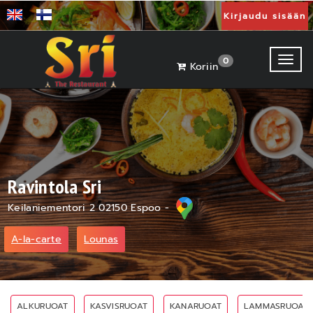
Kirjaudu sisään
Toggl
0
Koriin
Ravintola Sri
Keilaniementori 2 02150 Espoo -
A-la-carte
Lounas
ALKURUOAT
KASVISRUOAT
KANARUOAT
LAMMASRUOAT