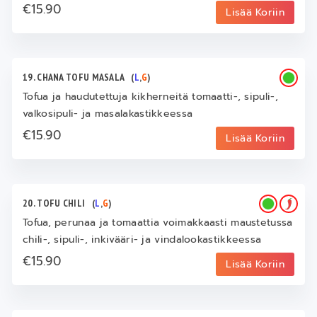
€15.90
Lisää Koriin
19. CHANA TOFU MASALA
(
L
,
G
)
Tofua ja haudutettuja kikherneitä tomaatti-, sipuli-,
valkosipuli- ja masalakastikkeessa
€15.90
Lisää Koriin
20. TOFU CHILI
(
L
,
G
)
Tofua, perunaa ja tomaattia voimakkaasti maustetussa
chili-, sipuli-, inkivääri- ja vindalookastikkeessa
€15.90
Lisää Koriin