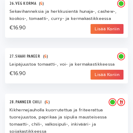
26. VEG KORMA
(
G
)
Sekavihanneksia ja herkkusientä hunaja-, cashew-,
kookos-, tomaatti-, curry- ja kermakastikkeessa
€16.90
Lisää Koriin
27. SHAHI PANEER
(
G
)
Leipäjuustoa tomaatti-, voi- ja kermakastikkeessa
€16.90
Lisää Koriin
28. PANNEER CHILI
(
G
)
Kikhernejauholla kuorrutettua ja friteerattua
tuorejuustoa, paprikaa ja sipulia mausteisessa
tomaatti-, chili-, valkosipuli-, inkivääri- ja
soijakastikkeessa