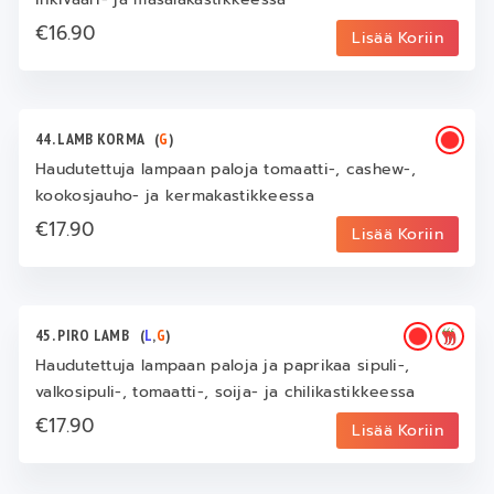
€16.90
Lisää Koriin
44. LAMB KORMA
(
G
)
Haudutettuja lampaan paloja tomaatti-, cashew-,
kookosjauho- ja kermakastikkeessa
€17.90
Lisää Koriin
45. PIRO LAMB
(
L
,
G
)
Haudutettuja lampaan paloja ja paprikaa sipuli-,
valkosipuli-, tomaatti-, soija- ja chilikastikkeessa
€17.90
Lisää Koriin