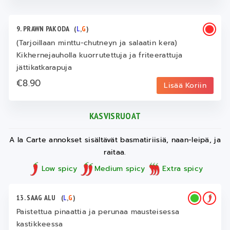
9. PRAWN PAKODA
(
L
,
G
)
(Tarjoillaan minttu-chutneyn ja salaatin kera)
Kikhernejauholla kuorrutettuja ja friteerattuja
jättikatkarapuja
€8.90
Lisää Koriin
KASVISRUOAT
A la Carte annokset sisältävät basmatiriisiä, naan-leipä, ja
raitaa.
Low spicy
Medium spicy
Extra spicy
13. SAAG ALU
(
L
,
G
)
Paistettua pinaattia ja perunaa mausteisessa
kastikkeessa