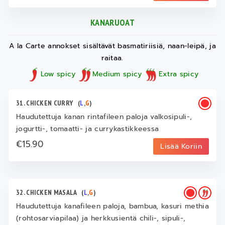
KANARUOAT
A la Carte annokset sisältävät basmatiriisiä, naan-leipä, ja
raitaa.
Low spicy
Medium spicy
Extra spicy
31. CHICKEN CURRY
(
L
,
G
)
Haudutettuja kanan rintafileen paloja valkosipuli-,
jogurtti-, tomaatti- ja currykastikkeessa
€15.90
Lisää Koriin
32. CHICKEN MASALA
(
L
,
G
)
Haudutettuja kanafileen paloja, bambua, kasuri methia
(rohtosarviapilaa) ja herkkusientä chili-, sipuli-,