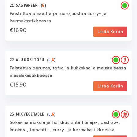
21. SAG PANEER
(
G
)
Paistettua pinaattia ja tuorejuustoa curry- ja
kermakastikkeessa
€16.90
Lisää Koriin
22. ALU GOBI TOFU
(
L
,
G
)
Paistettua perunaa, tofua ja kukkakaalia mausteisessa
masalakastikkeessa
€15.90
Lisää Koriin
23. MIX VEGETABLE
(
L
,
G
)
Sekavihanneksia ja herkkusientä hunaja-, cashew-,
kookos-, tomaatti-, curry- ja kermakastikkeessa