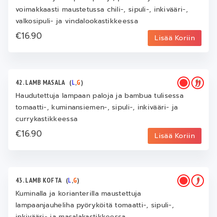
voimakkaasti maustetussa chili-, sipuli-, inkivääri-,
valkosipuli- ja vindalookastikkeessa
€16.90
Lisää Koriin
42. LAMB MASALA
(
L
,
G
)
Haudutettuja lampaan paloja ja bambua tulisessa
tomaatti-, kuminansiemen-, sipuli-, inkivääri- ja
currykastikkeessa
€16.90
Lisää Koriin
43. LAMB KOFTA
(
L
,
G
)
Kuminalla ja korianterilla maustettuja
lampaanjauheliha pyöryköitä tomaatti-, sipuli-,
inkivääri- ja masalakastikkeessa