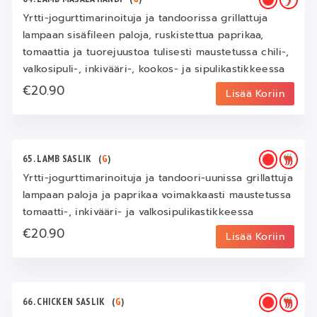
Yrtti-jogurttimarinoituja ja tandoorissa grillattuja
lampaan sisäfileen paloja, ruskistettua paprikaa,
tomaattia ja tuorejuustoa tulisesti maustetussa chili-,
valkosipuli-, inkivääri-, kookos- ja sipulikastikkeessa
€20.90
Lisää Koriin
65. LAMB SASLIK
(
G
)
Yrtti-jogurttimarinoituja ja tandoori-uunissa grillattuja
lampaan paloja ja paprikaa voimakkaasti maustetussa
tomaatti-, inkivääri- ja valkosipulikastikkeessa
€20.90
Lisää Koriin
66. CHICKEN SASLIK
(
G
)