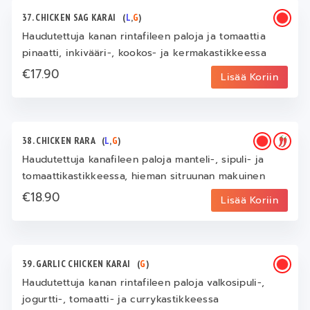
37. CHICKEN SAG KARAI
(
L
,
G
)
Haudutettuja kanan rintafileen paloja ja tomaattia
pinaatti, inkivääri-, kookos- ja kermakastikkeessa
€17.90
Lisää Koriin
38. CHICKEN RARA
(
L
,
G
)
Haudutettuja kanafileen paloja manteli-, sipuli- ja
tomaattikastikkeessa, hieman sitruunan makuinen
€18.90
Lisää Koriin
39. GARLIC CHICKEN KARAI
(
G
)
Haudutettuja kanan rintafileen paloja valkosipuli-,
jogurtti-, tomaatti- ja currykastikkeessa