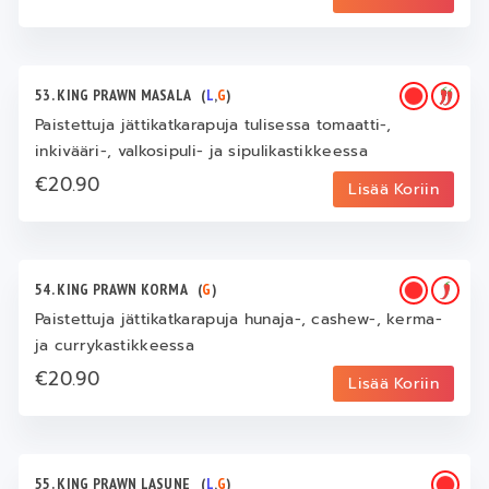
53. KING PRAWN MASALA
(
L
,
G
)
Paistettuja jättikatkarapuja tulisessa tomaatti-,
inkivääri-, valkosipuli- ja sipulikastikkeessa
€20.90
Lisää Koriin
54. KING PRAWN KORMA
(
G
)
Paistettuja jättikatkarapuja hunaja-, cashew-, kerma-
ja currykastikkeessa
€20.90
Lisää Koriin
55. KING PRAWN LASUNE
(
L
,
G
)