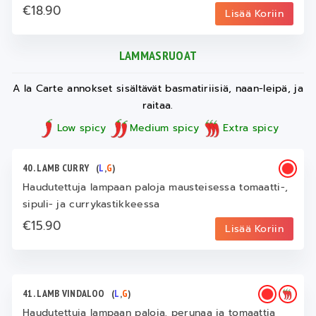
€18.90
Lisää Koriin
LAMMASRUOAT
A la Carte annokset sisältävät basmatiriisiä, naan-leipä, ja
raitaa.
Low spicy
Medium spicy
Extra spicy
40. LAMB CURRY
(
L
,
G
)
Haudutettuja lampaan paloja mausteisessa tomaatti-,
sipuli- ja currykastikkeessa
€15.90
Lisää Koriin
41. LAMB VINDALOO
(
L
,
G
)
Haudutettuja lampaan paloja, perunaa ja tomaattia