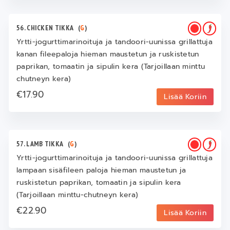
56. CHICKEN TIKKA
(
G
)
Yrtti-jogurttimarinoituja ja tandoori-uunissa grillattuja
kanan fileepaloja hieman maustetun ja ruskistetun
paprikan, tomaatin ja sipulin kera (Tarjoillaan minttu
chutneyn kera)
€17.90
Lisää Koriin
57. LAMB TIKKA
(
G
)
Yrtti-jogurttimarinoituja ja tandoori-uunissa grillattuja
lampaan sisäfileen paloja hieman maustetun ja
ruskistetun paprikan, tomaatin ja sipulin kera
(Tarjoillaan minttu-chutneyn kera)
€22.90
Lisää Koriin