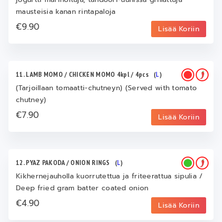
mausteisia kanan rintapaloja
€9.90
Lisää Koriin
11. LAMB MOMO / CHICKEN MOMO 4kpl / 4pcs
(
L
)
(Tarjoillaan tomaatti-chutneyn) (Served with tomato
chutney)
€7.90
Lisää Koriin
12. PYAZ PAKODA / ONION RINGS
(
L
)
Kikhernejauholla kuorrutettua ja friteerattua sipulia /
Deep fried gram batter coated onion
€4.90
Lisää Koriin