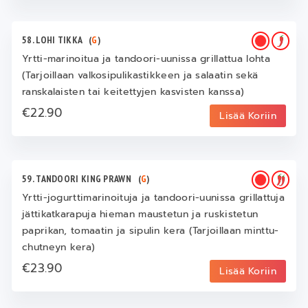
58. LOHI TIKKA
(
G
)
Yrtti-marinoitua ja tandoori-uunissa grillattua lohta
(Tarjoillaan valkosipulikastikkeen ja salaatin sekä
ranskalaisten tai keitettyjen kasvisten kanssa)
€22.90
Lisää Koriin
59. TANDOORI KING PRAWN
(
G
)
Yrtti-jogurttimarinoituja ja tandoori-uunissa grillattuja
jättikatkarapuja hieman maustetun ja ruskistetun
paprikan, tomaatin ja sipulin kera (Tarjoillaan minttu-
chutneyn kera)
€23.90
Lisää Koriin