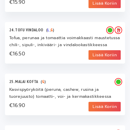
€15.90
Lisää Koriin
24. TOFU VINDALOO
(
L
,
G
)
Tofua, perunaa ja tomaattia voimakkaasti maustetussa
chili-, sipuli-, inkivääri- ja vindalookastikkeessa
€16.50
Lisää Koriin
25. MALAI KOFTA
(
G
)
Kasvispyöryköitä (peruna, cashew, rusina ja
tuorejuusto) tomaatti-, voi- ja kermakastikkeessa
€16.90
Lisää Koriin