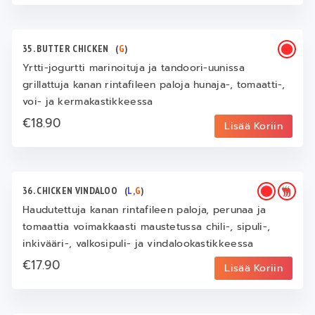
35. BUTTER CHICKEN
(
G
)
Yrtti-jogurtti marinoituja ja tandoori-uunissa
grillattuja kanan rintafileen paloja hunaja-, tomaatti-,
voi- ja kermakastikkeessa
€18.90
Lisää Koriin
36. CHICKEN VINDALOO
(
L
,
G
)
Haudutettuja kanan rintafileen paloja, perunaa ja
tomaattia voimakkaasti maustetussa chili-, sipuli-,
inkivääri-, valkosipuli- ja vindalookastikkeessa
€17.90
Lisää Koriin