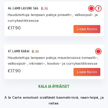
46. LAMB LASUNE SAG
(
L
,
G
)
Haudutettuja lampaan paloja pinaatti-, valkosipuli- ja
currykastikkeessa
€17.90
Lisää Koriin
47. LAMB KARAI
(
L
,
G
)
Haudutettuja lampaan paloja mausteisessa tomaatti-,
valkosipuli-, inkivääri-, kookos- ja currykastikkeessa
€17.90
Lisää Koriin
KALA JA ÄYRIÄISET
A la Carte annokset sisältävät basmatiriisiä, naan-leipä, ja
raitaa.