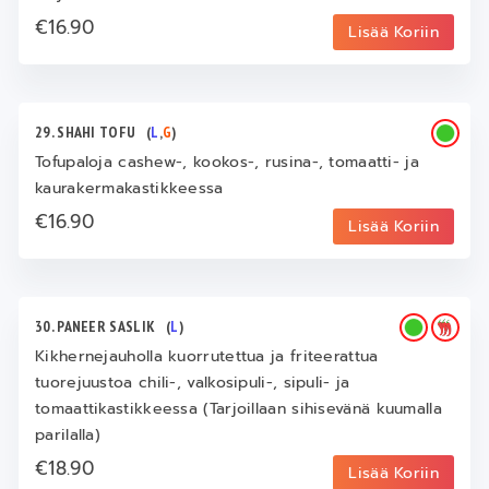
€16.90
Lisää Koriin
29. SHAHI TOFU
(
L
,
G
)
Tofupaloja cashew-, kookos-, rusina-, tomaatti- ja
kaurakermakastikkeessa
€16.90
Lisää Koriin
30. PANEER SASLIK
(
L
)
Kikhernejauholla kuorrutettua ja friteerattua
tuorejuustoa chili-, valkosipuli-, sipuli- ja
tomaattikastikkeessa (Tarjoillaan sihisevänä kuumalla
parilalla)
€18.90
Lisää Koriin