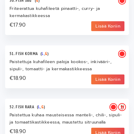
50. FISH SAG
(
G
)
Friteerattua kuhafileetä pinaatti-, curry- ja
kermakastikkeessa
€17.90
Lisää Koriin
51. FISH KORMA
(
L
,
G
)
Paistettuja kuhafileen paloja kookos-, inkivääri-,
sipuli-, tomaatti- ja kermakastikkeessa
€18.90
Lisää Koriin
52. FISH RARA
(
L
,
G
)
Paistettua kuhaa mausteisessa manteli-, chili-, sipuli-
ja tomaattikastikkeessa, maustettu sitruunalla
€18.90
Lisää Koriin