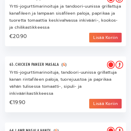
Yrtti-jogurttimarinoituja ja tandoori-uunissa grillattuja
kanafileen ja lampaan sisäfileen paloja, paprikaa ja
tuoretta tomaattia keskivahvassa inkivääri-, kookos-
ja chilikastikkeessa
€20.90
Lisää Koriin
63. CHICKEN PANEER MASALA
(
G
)
Yrtti-jogurttimarinoituja, tandoori-uunissa grillattuja
kanan rintafileen paloja, tuorejuustoa ja paprikaa
vähän tulisessa tomaatti-, sipuli- ja
inkiväärikastikkeessa
€19.90
Lisää Koriin
64. LAMB MASALA HANDI
(
G
)