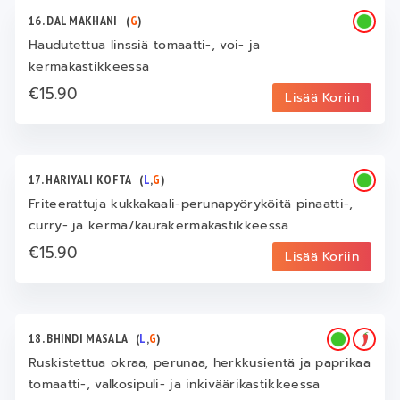
16. DAL MAKHANI
(
G
)
Haudutettua linssiä tomaatti-, voi- ja
kermakastikkeessa
€15.90
Lisää Koriin
17. HARIYALI KOFTA
(
L
,
G
)
Friteerattuja kukkakaali-perunapyöryköitä pinaatti-,
curry- ja kerma/kaurakermakastikkeessa
€15.90
Lisää Koriin
18. BHINDI MASALA
(
L
,
G
)
Ruskistettua okraa, perunaa, herkkusientä ja paprikaa
tomaatti-, valkosipuli- ja inkiväärikastikkeessa