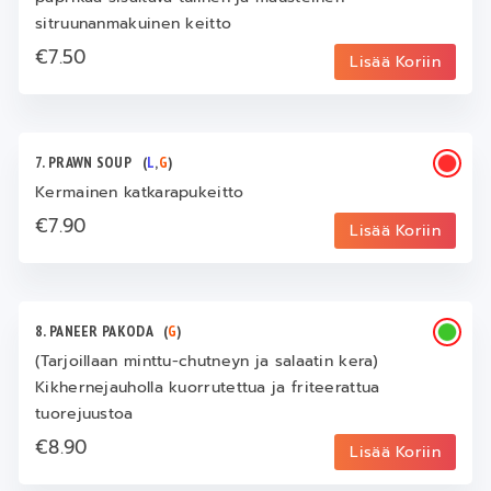
sitruunanmakuinen keitto
€7.50
Lisää Koriin
7. PRAWN SOUP
(
L
,
G
)
Kermainen katkarapukeitto
€7.90
Lisää Koriin
8. PANEER PAKODA
(
G
)
(Tarjoillaan minttu-chutneyn ja salaatin kera)
Kikhernejauholla kuorrutettua ja friteerattua
tuorejuustoa
€8.90
Lisää Koriin