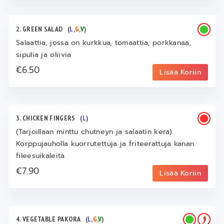
2. GREEN SALAD
(
L
,
G
,
V
)
Salaattia, jossa on kurkkua, tomaattia, porkkanaa,
sipulia ja oliivia
€6.50
Lisää Koriin
3. CHICKEN FINGERS
(
L
)
(Tarjoillaan minttu chutneyn ja salaatin kera)
Korppujauholla kuorrutettuja ja friteerattuja kanan
fileesuikaleita
€7.90
Lisää Koriin
4. VEGETABLE PAKORA
(
L
,
G
,
V
)