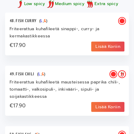
Low spicy
Medium spicy
Extra spicy
48. FISH CURRY
(
L
,
G
)
Friteerattua kuhafileetä sinappi-, curry- ja
kermakastikkeessa
€17.90
Lisää Koriin
49. FISH CHILI
(
L
,
G
)
Friteerattua kuhafileetä mausteisessa paprika chili-,
tomaatti-, valkosipuli-, inkivääri-, sipuli- ja
soijakastikkeessa
€17.90
Lisää Koriin