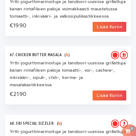
Yrtti-jogurttimarinoituja ja tandoori-uunissa grillattuja
kanan rintafileen paloja voimakkaasti maustetussa
tomaatti-, inkivääri- ja valkosipulikastikkeessa
€19.90
Lisää Koriin
67. CHICKEN BUTTER MASALA
(
G
)
Yrtti-jogurttimarinoituja ja tandoori-uunissa grillattuja
kanan rintafileen paloja tomaatti-, voi-, cashew-,
inkivääri-, sipuli-, chili-, kerma- ja
masalakastikkeessa
€21.90
Lisää Koriin
68. SRI SPECIAL SIZZLER
(
G
)
0
Yrtti-jogurttimarinoituja ja tandoori-uunissa grillattuja