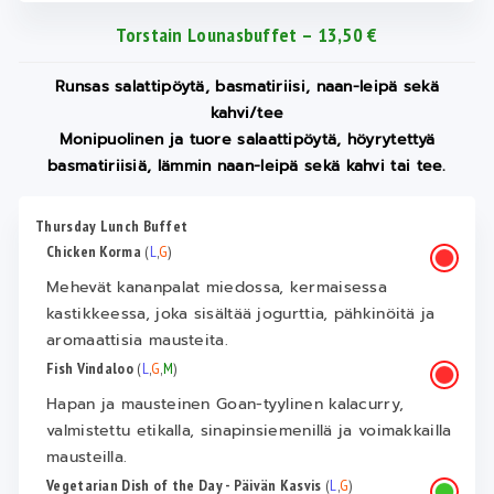
Torstain Lounasbuffet – 13,50 €
Runsas salattipöytä, basmatiriisi, naan-leipä sekä
kahvi/tee
Monipuolinen ja tuore salaattipöytä, höyrytettyä
basmatiriisiä, lämmin naan-leipä sekä kahvi tai tee.
Thursday Lunch Buffet
Chicken Korma
(
L
,
G
)
Mehevät kananpalat miedossa, kermaisessa
kastikkeessa, joka sisältää jogurttia, pähkinöitä ja
aromaattisia mausteita.
Fish Vindaloo
(
L
,
G
,
M
)
Hapan ja mausteinen Goan-tyylinen kalacurry,
valmistettu etikalla, sinapinsiemenillä ja voimakkailla
mausteilla.
Vegetarian Dish of the Day - Päivän Kasvis
(
L
,
G
)