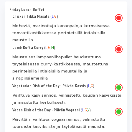
Friday Lunch Buffet
Chicken Tikka Masala
(
L
,
G
)
Meheviä, marinoituja kananpaloja kermaisessa
tomaattikastikkeessa perinteisillä intialaisilla
mausteilla.
Lamb Kofta Curry
(
L
,
G
,
M
)
Mausteiset lampaanlihapullat haudutettuna
täyteläisessä curry-kastikkeessa, maustettuna
perinteisillä intialaisilla mausteilla ja
sinapinsiemenillä.
Vegetarian Dish of the Day - Päivän Kasvis
(
L
,
G
)
Vaihtuva kasvisannos, valmistettu kauden kasviksista
ja maustettu herkullisesti.
Vegan Dish of the Day - Päivän Vegaani
(
L
,
G
,
V
)
Päivittäin vaihtuva vegaaniannos, valmistettu
tuoreista kasviksista ja täyteläisistä mauista.