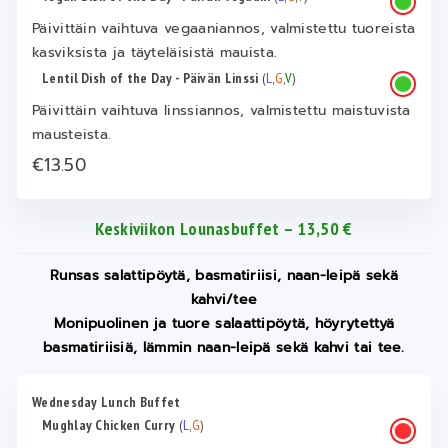
Päivittäin vaihtuva vegaaniannos, valmistettu tuoreista
kasviksista ja täyteläisistä mauista.
Lentil Dish of the Day - Päivän Linssi
(
L
,
G
,
V
)
Päivittäin vaihtuva linssiannos, valmistettu maistuvista
mausteista.
€13.50
Keskiviikon Lounasbuffet – 13,50 €
Runsas salattipöytä, basmatiriisi, naan-leipä sekä
kahvi/tee
Monipuolinen ja tuore salaattipöytä, höyrytettyä
basmatiriisiä, lämmin naan-leipä sekä kahvi tai tee.
Wednesday Lunch Buffet
Mughlay Chicken Curry
(
L
,
G
)