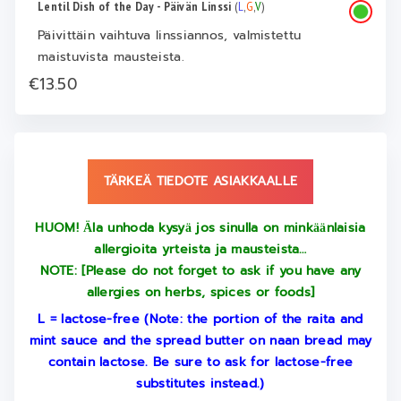
Lentil Dish of the Day - Päivän Linssi
(
L
,
G
,
V
)
Päivittäin vaihtuva linssiannos, valmistettu
maistuvista mausteista.
€13.50
TÄRKEÄ TIEDOTE ASIAKKAALLE
HUOM! Ӓla unhoda kysyӓ jos sinulla on minkӓӓnlaisia
allergioita yrteista ja mausteista…
NOTE: [Please do not forget to ask if you have any
allergies on herbs, spices or foods]
L = lactose-free (Note: the portion of the raita and
mint sauce and the spread butter on naan bread may
contain lactose. Be sure to ask for lactose-free
substitutes instead.)