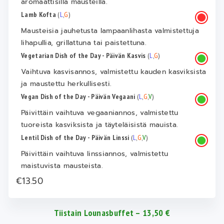
aromaattisilla mausteilla.
Lamb Kofta
(
L
,
G
)
Mausteisia jauhetusta lampaanlihasta valmistettuja
lihapullia, grillattuna tai paistettuna.
Vegetarian Dish of the Day - Päivän Kasvis
(
L
,
G
)
Vaihtuva kasvisannos, valmistettu kauden kasviksista
ja maustettu herkullisesti.
Vegan Dish of the Day - Päivän Vegaani
(
L
,
G
,
V
)
Päivittäin vaihtuva vegaaniannos, valmistettu
tuoreista kasviksista ja täyteläisistä mauista.
Lentil Dish of the Day - Päivän Linssi
(
L
,
G
,
V
)
Päivittäin vaihtuva linssiannos, valmistettu
maistuvista mausteista.
€13.50
Tiistain Lounasbuffet – 13,50 €