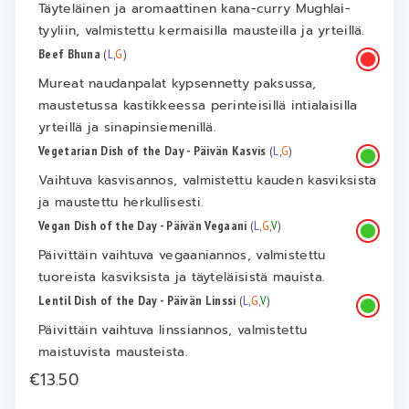
Täyteläinen ja aromaattinen kana-curry Mughlai-
tyyliin, valmistettu kermaisilla mausteilla ja yrteillä.
Beef Bhuna
(
L
,
G
)
Mureat naudanpalat kypsennetty paksussa,
maustetussa kastikkeessa perinteisillä intialaisilla
yrteillä ja sinapinsiemenillä.
Vegetarian Dish of the Day - Päivän Kasvis
(
L
,
G
)
Vaihtuva kasvisannos, valmistettu kauden kasviksista
ja maustettu herkullisesti.
Vegan Dish of the Day - Päivän Vegaani
(
L
,
G
,
V
)
Päivittäin vaihtuva vegaaniannos, valmistettu
tuoreista kasviksista ja täyteläisistä mauista.
Lentil Dish of the Day - Päivän Linssi
(
L
,
G
,
V
)
Päivittäin vaihtuva linssiannos, valmistettu
maistuvista mausteista.
€13.50