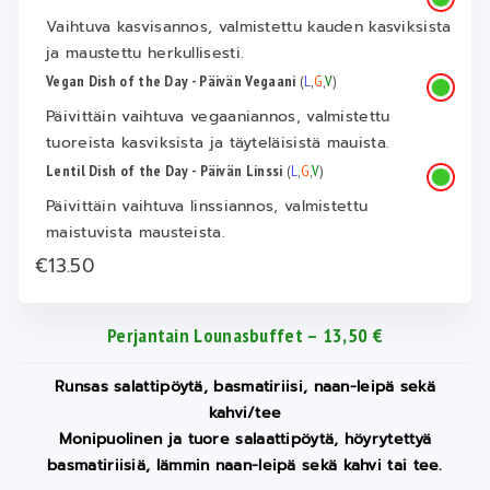
Vaihtuva kasvisannos, valmistettu kauden kasviksista
ja maustettu herkullisesti.
Vegan Dish of the Day - Päivän Vegaani
(
L
,
G
,
V
)
Päivittäin vaihtuva vegaaniannos, valmistettu
tuoreista kasviksista ja täyteläisistä mauista.
Lentil Dish of the Day - Päivän Linssi
(
L
,
G
,
V
)
Päivittäin vaihtuva linssiannos, valmistettu
maistuvista mausteista.
€13.50
Perjantain Lounasbuffet – 13,50 €
Runsas salattipöytä, basmatiriisi, naan-leipä sekä
kahvi/tee
Monipuolinen ja tuore salaattipöytä, höyrytettyä
basmatiriisiä, lämmin naan-leipä sekä kahvi tai tee.