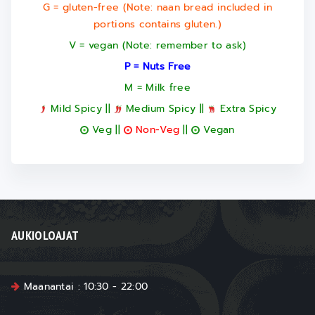
G = gluten-free (Note: naan bread included in
portions contains gluten.)
V = vegan (Note: remember to ask)
P = Nuts Free
M = Milk free
Mild Spicy ||
Medium Spicy ||
Extra Spicy
Veg ||
Non-Veg
||
Vegan
AUKIOLOAJAT
Maanantai : 10:30 - 22:00