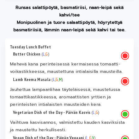
Runsas salattipöytä, basmatiriisi, naan-leipä sekä
kahvi/tee
Monipuolinen ja tuore salaattipöytä, höyrytettyä
basmatiriisiä, lämmin naan-leipä sekä kahvi tai tee.
Tuesday Lunch Buffet
Butter Chicken
(
L
,
G
)
Mehevä kana perinteisessä kermaisessa tomaatti-
voikastikkeessa, maustettuna intialaisilla mausteilla.
Lamb Keema Masala
(
L
,
G
,
M
)
Jauhettua lampaanlihaa täyteläisessä, maustetussa
tomaattikastikkeessa, aromaattisten yrttien ja
perinteisten intialaisten mausteiden kera.
Vegetarian Dish of the Day - Päivän Kasvis
(
L
,
G
)
Vaihtuva kasvisannos, valmistettu kauden kasviksista
ja maustettu herkullisesti.
Vegan Dish of the Day - Päivän Vegaani
(
L
,
G
,
V
)