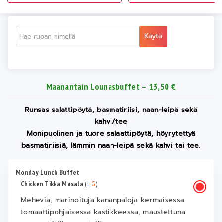
Käytä
Maanantain Lounasbuffet – 13,50 €
Runsas salattipöytä, basmatiriisi, naan-leipä sekä
kahvi/tee
Monipuolinen ja tuore salaattipöytä, höyrytettyä
basmatiriisiä, lämmin naan-leipä sekä kahvi tai tee.
Monday Lunch Buffet
Chicken Tikka Masala
(
L
,
G
)
Meheviä, marinoituja kananpaloja kermaisessa
tomaattipohjaisessa kastikkeessa, maustettuna