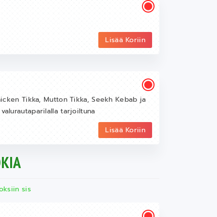
Lisää Koriin
Chicken Tikka, Mutton Tikka, Seekh Kebab ja
alurautaparilalla tarjoiltuna
Lisää Koriin
KIA
oksiin sis