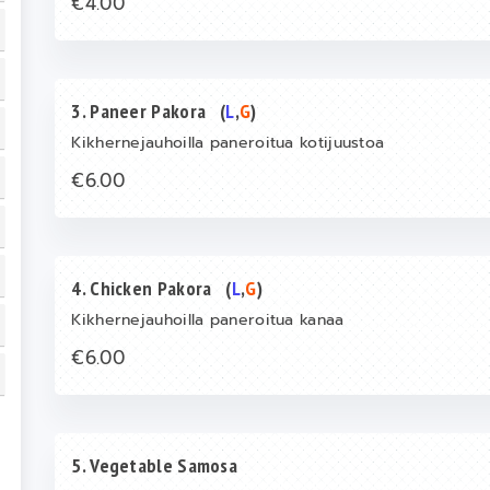
€4.00
3. Paneer Pakora
(
L
,
G
)
Kikhernejauhoilla paneroitua kotijuustoa
€6.00
4. Chicken Pakora
(
L
,
G
)
Kikhernejauhoilla paneroitua kanaa
€6.00
5. Vegetable Samosa