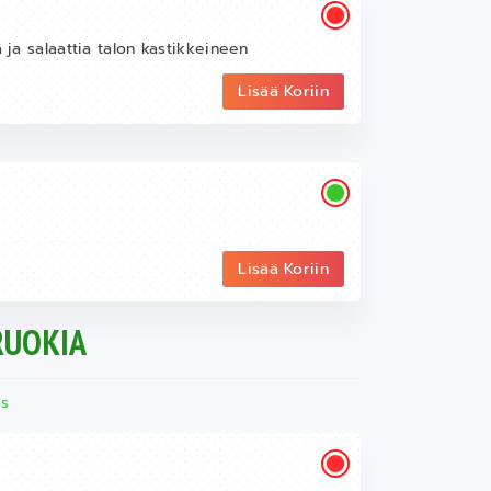
 ja salaattia talon kastikkeineen
Lisää Koriin
Lisää Koriin
RUOKIA
ss