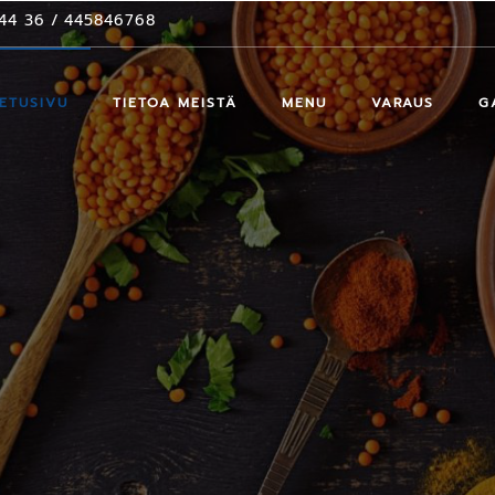
44 36
/
445846768
ETUSIVU
TIETOA MEISTÄ
MENU
VARAUS
G