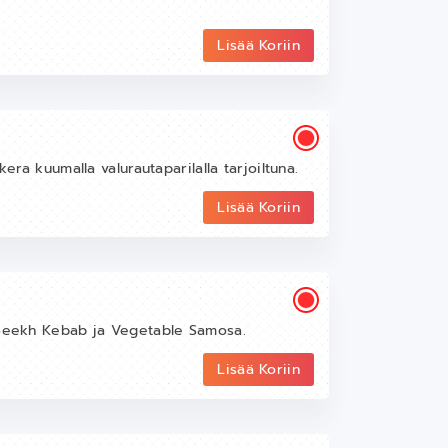
Lisää Koriin
era kuumalla valurautaparilalla tarjoiltuna.
Lisää Koriin
, Seekh Kebab ja Vegetable Samosa.
Lisää Koriin