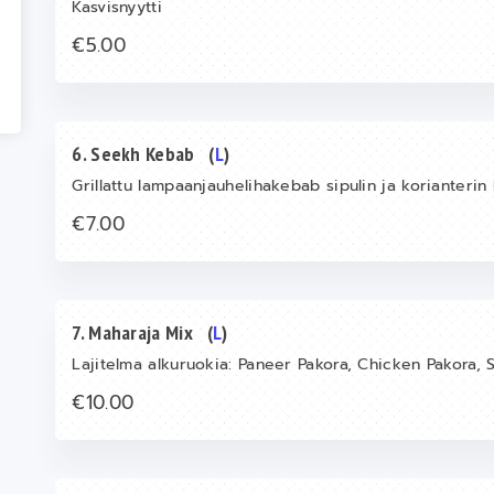
Kasvisnyytti
€5.00
6. Seekh Kebab
(
L
)
Grillattu lampaanjauhelihakebab sipulin ja korianterin k
€7.00
7. Maharaja Mix
(
L
)
Lajitelma alkuruokia: Paneer Pakora, Chicken Pakora
€10.00