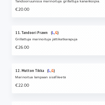
Tandooriuunissa marinoituja grillattuja kanankoipia.
€20.00
11. Tandoori Prawn
(
L
,
G
)
Grillattuja marinoituja jättikatkarapuja
€26.00
12. Mutton Tikka
(
L
,
G
)
Marinoitua lampaan sisäfileetä
€22.00