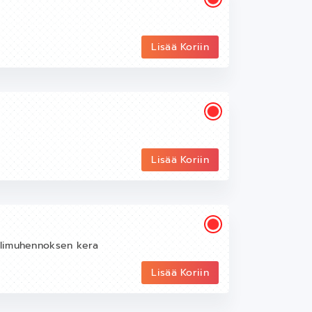
Lisää Koriin
Lisää Koriin
ulimuhennoksen kera
Lisää Koriin