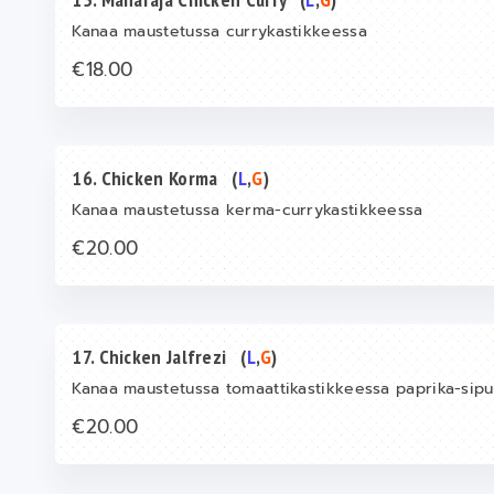
Kanaa maustetussa currykastikkeessa
€18.00
16. Chicken Korma
(
L
,
G
)
Kanaa maustetussa kerma-currykastikkeessa
€20.00
17. Chicken Jalfrezi
(
L
,
G
)
Kanaa maustetussa tomaattikastikkeessa paprika-sip
€20.00