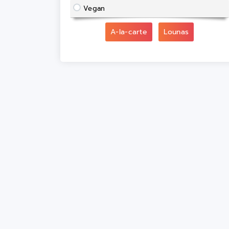
Vegan
A-la-carte
Lounas