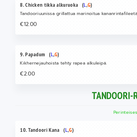
8. Chicken tikka alkuruoka
(
L
,
G
)
Tandooriuunissa grillattua marinoitua kananrintafileetä
€12.00
9. Papadum
(
L
,
G
)
Kikhernejauhoista tehty rapea alkuleipä.
€2.00
TANDOORI-
Perinteise
10. Tandoori Kana
(
L
,
G
)