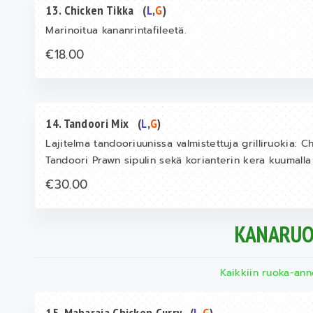
13. Chicken Tikka
(
L
,
G
)
Marinoitua kananrintafileetä.
€18.00
14. Tandoori Mix
(
L
,
G
)
Lajitelma tandooriuunissa valmistettuja grilliruokia: 
Tandoori Prawn sipulin sekä korianterin kera kuumalla v
€30.00
KANARUO
Kaikkiin ruoka-ann
15. Maharaja Chicken Curry
(
L
,
G
)