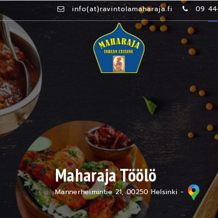
info(at)ravintolamaharaja.fi
09 44
Maharaja Töölö
Mannerheimintie 21, 00250 Helsinki -