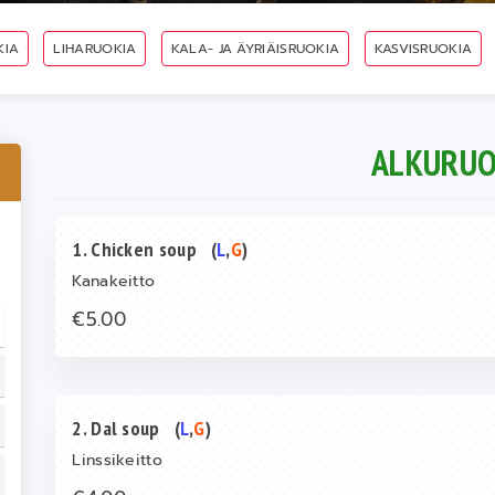
KIA
LIHARUOKIA
KALA- JA ÄYRIÄISRUOKIA
KASVISRUOKIA
ALKURUO
1. Chicken soup
(
L
,
G
)
Kanakeitto
€5.00
2. Dal soup
(
L
,
G
)
Linssikeitto