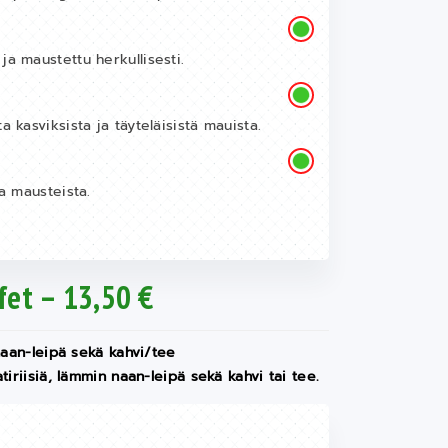
ja maustettu herkullisesti.
a kasviksista ja täyteläisistä mauista.
ta mausteista.
fet – 13,50 €
 naan-leipä sekä kahvi/tee
iriisiä, lämmin naan-leipä sekä kahvi tai tee.