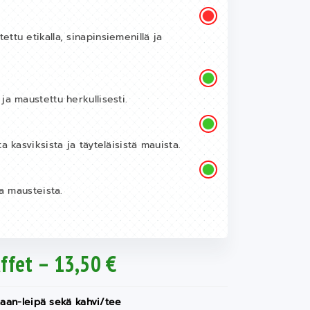
ttu etikalla, sinapinsiemenillä ja
ja maustettu herkullisesti.
a kasviksista ja täyteläisistä mauista.
ta mausteista.
ffet – 13,50 €
 naan-leipä sekä kahvi/tee