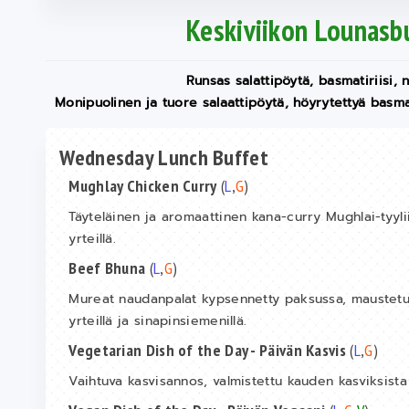
Keskiviikon Lounasb
Runsas salattipöytä, basmatiriisi,
Monipuolinen ja tuore salaattipöytä, höyrytettyä basmat
Wednesday Lunch Buffet
Mughlay Chicken Curry
(
L
,
G
)
Täyteläinen ja aromaattinen kana-curry Mughlai-tyylii
yrteillä.
Beef Bhuna
(
L
,
G
)
Mureat naudanpalat kypsennetty paksussa, maustetussa
yrteillä ja sinapinsiemenillä.
Vegetarian Dish of the Day - Päivän Kasvis
(
L
,
G
)
Vaihtuva kasvisannos, valmistettu kauden kasviksista 