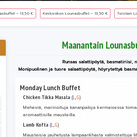
nasbuffet – 13,50 €
Keskiviikon Lounasbuffet – 13,50 €
Torstain L
Maanantain Lounasbu
Runsas salattipöytä, basmatiriisi,
Monipuolinen ja tuore salaattipöytä, höyrytettyä basmat
Monday Lunch Buffet
Chicken Tikka Masala
(
L
,
G
)
Meheviä, marinoituja kananpaloja kermaisessa tomaa
aromaattisilla mausteilla.
Lamb Kofta
(
L
,
G
)
Mausteisia jauhetusta lampaanlihasta valmistettuja liha