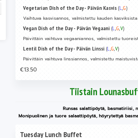
Vegetarian Dish of the Day - Päivän Kasvis
(
L
,
G
)
Vaihtuva kasvisannos, valmistettu kauden kasviksista 
Vegan Dish of the Day - Päivän Vegaani
(
L
,
G
,
V
)
Päivittäin vaihtuva vegaaniannos, valmistettu tuoreist
Lentil Dish of the Day - Päivän Linssi
(
L
,
G
,
V
)
Päivittäin vaihtuva linssiannos, valmistettu maistuvis
€13.50
Tiistain Lounasbuf
Runsas salattipöytä, basmatiriisi,
Monipuolinen ja tuore salaattipöytä, höyrytettyä basmat
Tuesday Lunch Buffet