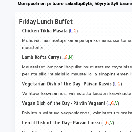
Monipuolinen ja tuore salaattipöytä, höyrytettyä basmat
Friday Lunch Buffet
Chicken Tikka Masala
(
L
,
G
)
Meheviä, marinoituja kananpaloja kermaisessa tomaatti
mausteilla.
Lamb Kofta Curry
(
L
,
G
,
M
)
Mausteiset lampaanlihapullat haudutettuna täyteläis
perinteisillä intialaisilla mausteilla ja sinapinsiemenill
Vegetarian Dish of the Day - Päivän Kasvis
(
L
,
G
)
Vaihtuva kasvisannos, valmistettu kauden kasviksista 
Vegan Dish of the Day - Päivän Vegaani
(
L
,
G
,
V
)
Päivittäin vaihtuva vegaaniannos, valmistettu tuoreist
Lentil Dish of the Day - Päivän Linssi
(
L
,
G
,
V
)