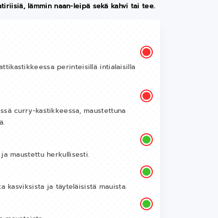
iriisiä, lämmin naan-leipä sekä kahvi tai tee.
kastikkeessa perinteisillä intialaisilla
essä curry-kastikkeessa, maustettuna
ä.
ja maustettu herkullisesti.
a kasviksista ja täyteläisistä mauista.