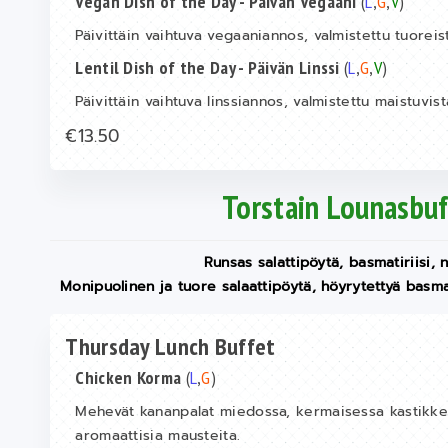
Vegan Dish of the Day - Päivän Vegaani
(
L
,
G
,
V
)
Päivittäin vaihtuva vegaaniannos, valmistettu tuoreist
Lentil Dish of the Day - Päivän Linssi
(
L
,
G
,
V
)
Päivittäin vaihtuva linssiannos, valmistettu maistuvis
€13.50
Torstain Lounasbuf
Runsas salattipöytä, basmatiriisi,
Monipuolinen ja tuore salaattipöytä, höyrytettyä basmat
Thursday Lunch Buffet
Chicken Korma
(
L
,
G
)
Mehevät kananpalat miedossa, kermaisessa kastikkees
aromaattisia mausteita.