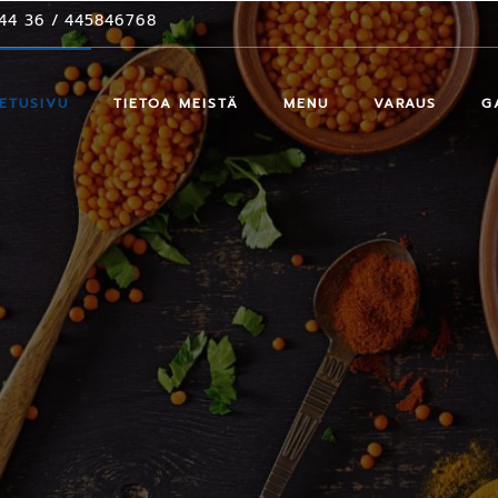
44 36
/
445846768
ETUSIVU
TIETOA MEISTÄ
MENU
VARAUS
G