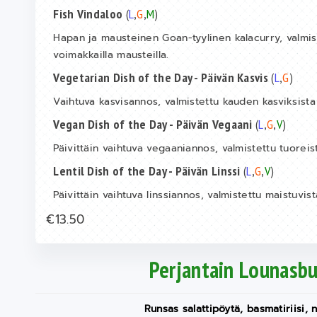
Fish Vindaloo
(
L
,
G
,
M
)
Hapan ja mausteinen Goan-tyylinen kalacurry, valmiste
voimakkailla mausteilla.
Vegetarian Dish of the Day - Päivän Kasvis
(
L
,
G
)
Vaihtuva kasvisannos, valmistettu kauden kasviksista 
Vegan Dish of the Day - Päivän Vegaani
(
L
,
G
,
V
)
Päivittäin vaihtuva vegaaniannos, valmistettu tuoreist
Lentil Dish of the Day - Päivän Linssi
(
L
,
G
,
V
)
Päivittäin vaihtuva linssiannos, valmistettu maistuvis
€13.50
Perjantain Lounasbu
Runsas salattipöytä, basmatiriisi,