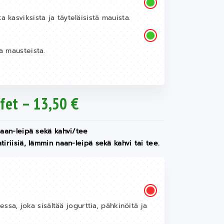
a kasviksista ja täyteläisistä mauista.
ta mausteista.
fet – 13,50 €
 naan-leipä sekä kahvi/tee
iriisiä, lämmin naan-leipä sekä kahvi tai tee.
sa, joka sisältää jogurttia, pähkinöitä ja