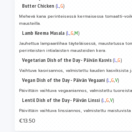
Butter Chicken
(
L
,
G
)
Mehevä kana perinteisessä kermaisessa tomaatti-voikas
mausteilla.
Lamb Keema Masala
(
L
,
G
,
M
)
Jauhettua lampaanlihaa täyteläisessä, maustetussa tom
perinteisten intialaisten mausteiden kera.
Vegetarian Dish of the Day - Päivän Kasvis
(
L
,
G
)
Vaihtuva kasvisannos, valmistettu kauden kasviksista j
Vegan Dish of the Day - Päivän Vegaani
(
L
,
G
,
V
)
Päivittäin vaihtuva vegaaniannos, valmistettu tuoreista 
Lentil Dish of the Day - Päivän Linssi
(
L
,
G
,
V
)
Päivittäin vaihtuva linssiannos, valmistettu maistuvista
€13.50