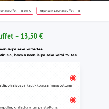
ounasbuffet – 13,50 €
Perjantain Lounasbuffet – 13,50 €
R
ffet – 13,50 €
 naan-leipä sekä kahvi/tee
iriisiä, lämmin naan-leipä sekä kahvi tai tee.
ttipohjaisessa kastikkeessa, maustettuna
pullia, grillattuna tai paistettuna.