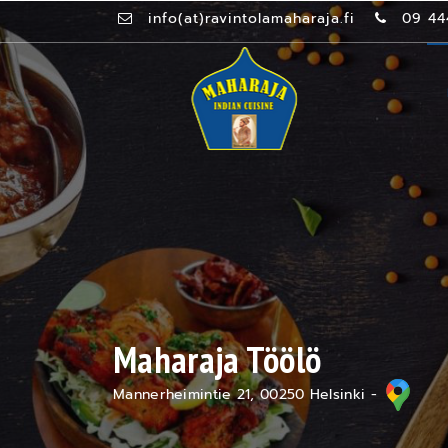
info(at)ravintolamaharaja.fi
09 44
Maharaja Töölö
Mannerheimintie 21, 00250 Helsinki -