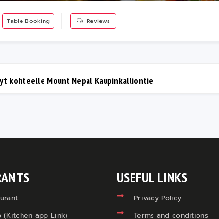
Table Booking
Reviews
nyt kohteelle Mount Nepal Kaupinkalliontie
RANTS
USEFUL LINKS
urant
Privacy Policy
 (Kitchen app Link)
Terms and conditions