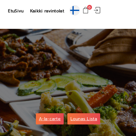
0
EtuSivu
Kaikki ravintolat
A-la-carte
Lounas Lista