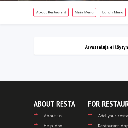
About Restaurant
Main Menu
Lunch Menu
Arvosteluja ei löyty
ABOUT RESTA
FOR RESTAU
About us
Add your resta
Help And
Restaurant App