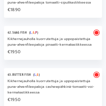
puna-ahvenfileepaloja tomaatti-sipulikastikkeessa
€18.90
62. SAAG FISH
(
L
,
G
,
P
)
Kikhernejauholla kuorrutettuja ja uppopaistettuja
puna-ahvenfileepaloja pinaatti-kermakastikkeessa
€19.50
63. BUTTER FISH
(
L
,
G
)
Kikhernejauholla kuorrutettuja ja uppopaistettuja
puna-ahvenfileepaloja cashewpähkinä-tomaatti-voi-
kermakastikkeessa
€19.50