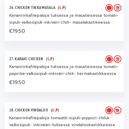
26. CHICKEN TIKKA MASALA
(
G
,
P
)
Kananrintafilepaloja tulisessa ja mausteisessa tomati-
sipuli-valkosipuli-inkiväri-chili- masalakastikeessa
€19.50
27. KARAHI CHICKEN
(
G
,
P
)
Kananrintafilepaloja tulisessa ja mausteisessa tomati-
paprika-valkosipuli-inkiväri-chili- kermakastikkeessa
€19.50
28. CHICKEN VINDALOO
(
G
,
P
)
Kananrintafilepaloja tomaatti-sipuli-pippuri-chiliä-
valkosipuli- inkivääri-tulisessa vindalookastikkeessa