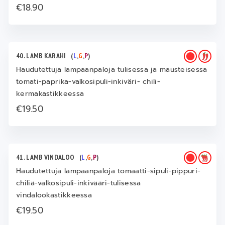
€18.90
40. LAMB KARAHI
(
L
,
G
,
P
)
Haudutettuja lampaanpaloja tulisessa ja mausteisessa
tomati-paprika-valkosipuli-inkiväri- chili-
kermakastikkeessa
€19.50
41. LAMB VINDALOO
(
L
,
G
,
P
)
Haudutettuja lampaanpaloja tomaatti-sipuli-pippuri-
chiliä-valkosipuli-inkivääri-tulisessa
vindalookastikkeessa
€19.50