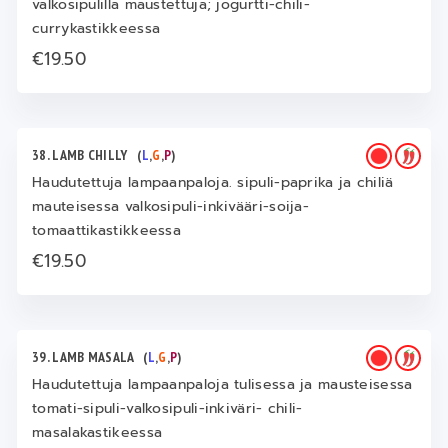
valkosipulilla maustettuja; jogurtti-chili-
currykastikkeessa
€19.50
38. LAMB CHILLY
(
L
,
G
,
P
)
Haudutettuja lampaanpaloja. sipuli-paprika ja chiliä
mauteisessa valkosipuli-inkivääri-soija-
tomaattikastikkeessa
€19.50
39. LAMB MASALA
(
L
,
G
,
P
)
Haudutettuja lampaanpaloja tulisessa ja mausteisessa
tomati-sipuli-valkosipuli-inkiväri- chili-
masalakastikeessa