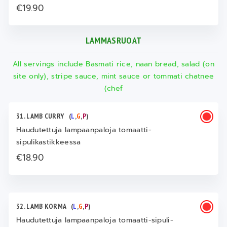
€19.90
LAMMASRUOAT
All servings include Basmati rice, naan bread, salad (on
site only), stripe sauce, mint sauce or tommati chatnee
(chef
31. LAMB CURRY
(
L
,
G
,
P
)
Haudutettuja lampaanpaloja tomaatti-
sipulikastikkeessa
€18.90
32. LAMB KORMA
(
L
,
G
,
P
)
Haudutettuja lampaanpaloja tomaatti-sipuli-