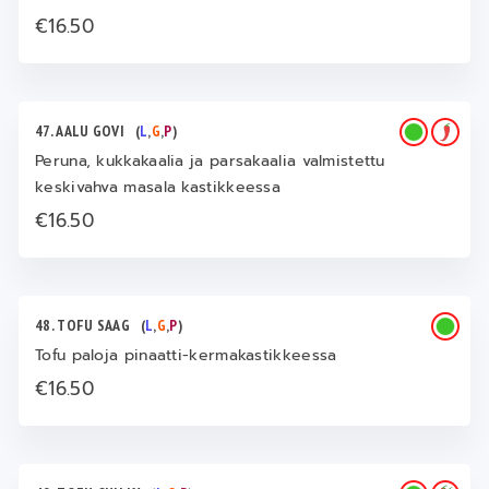
€16.50
47. AALU GOVI
(
L
,
G
,
P
)
Peruna, kukkakaalia ja parsakaalia valmistettu
keskivahva masala kastikkeessa
€16.50
48. TOFU SAAG
(
L
,
G
,
P
)
Tofu paloja pinaatti-kermakastikkeessa
€16.50