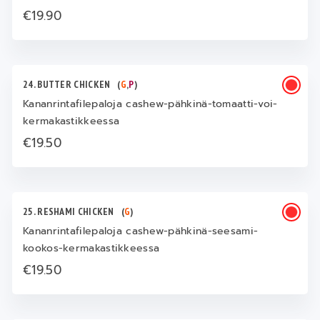
€19.90
24. BUTTER CHICKEN
(
G
,
P
)
Kananrintafilepaloja cashew-pähkinä-tomaatti-voi-
kermakastikkeessa
€19.50
25. RESHAMI CHICKEN
(
G
)
Kananrintafilepaloja cashew-pähkinä-seesami-
kookos-kermakastikkeessa
€19.50