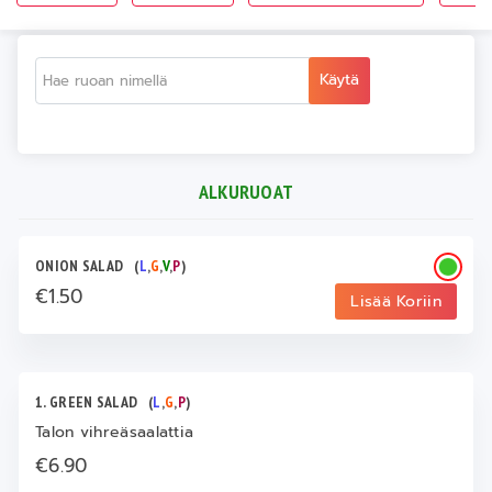
Käytä
ALKURUOAT
ONION SALAD
(
L
,
G
,
V
,
P
)
€1.50
Lisää Koriin
1. GREEN SALAD
(
L
,
G
,
P
)
Talon vihreäsaalattia
€6.90