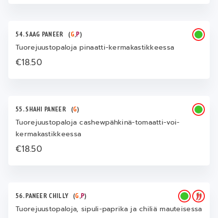
54. SAAG PANEER
(
G
,
P
)
Tuorejuustopaloja pinaatti-kermakastikkeessa
€18.50
55. SHAHI PANEER
(
G
)
Tuorejuustopaloja cashewpähkinä-tomaatti-voi-
kermakastikkeessa
€18.50
56. PANEER CHILLY
(
G
,
P
)
Tuorejuustopaloja, sipuli-paprika ja chiliä mauteisessa