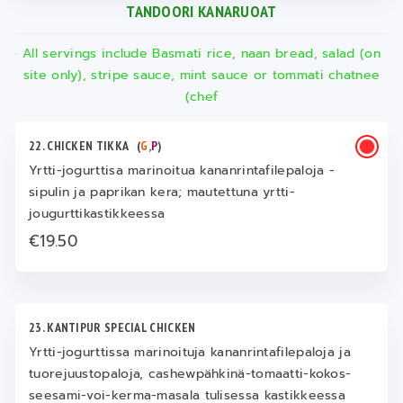
TANDOORI KANARUOAT
All servings include Basmati rice, naan bread, salad (on
site only), stripe sauce, mint sauce or tommati chatnee
(chef
22. CHICKEN TIKKA
(
G
,
P
)
Yrtti-jogurttisa marinoitua kananrintafilepaloja -
sipulin ja paprikan kera; mautettuna yrtti-
jougurttikastikkeessa
€19.50
23. KANTIPUR SPECIAL CHICKEN
Yrtti-jogurttissa marinoituja kananrintafilepaloja ja
tuorejuustopaloja, cashewpähkinä-tomaatti-kokos-
seesami-voi-kerma-masala tulisessa kastikkeessa