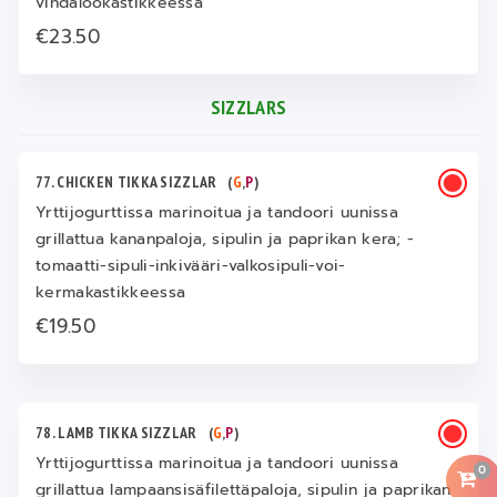
vindalookastikkeessa
€23.50
SIZZLARS
77. CHICKEN TIKKA SIZZLAR
(
G
,
P
)
Yrttijogurttissa marinoitua ja tandoori uunissa
grillattua kananpaloja, sipulin ja paprikan kera; -
tomaatti-sipuli-inkivääri-valkosipuli-voi-
kermakastikkeessa
€19.50
78. LAMB TIKKA SIZZLAR
(
G
,
P
)
Yrttijogurttissa marinoitua ja tandoori uunissa
0
grillattua lampaansisäfilettäpaloja, sipulin ja paprikan