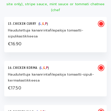
site only), stripe sauce, mint sauce or tommati chatnee
(chef
15. CHICKEN CURRY
(
L
,
G
,
P
)
Haudutettuja kananrintafilepaloja tomaatti-
sipulikastikkeesa
€16.90
16. CHICKEN KORMA
(
L
,
G
,
P
)
Haudutettuja kananrintafilepaloja tomaatti-sipuli-
kermakastikkeesa
€17.50