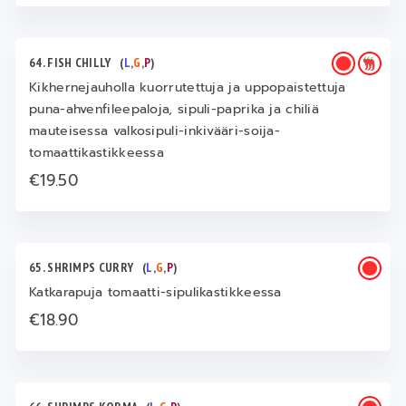
64. FISH CHILLY
(
L
,
G
,
P
)
Kikhernejauholla kuorrutettuja ja uppopaistettuja
puna-ahvenfileepaloja, sipuli-paprika ja chiliä
mauteisessa valkosipuli-inkivääri-soija-
tomaattikastikkeessa
€19.50
65. SHRIMPS CURRY
(
L
,
G
,
P
)
Katkarapuja tomaatti-sipulikastikkeessa
€18.90