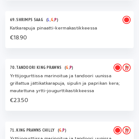
69. SHRIMPS SAAG
(
L
,
G
,
P
)
Katkarapuja pinaatti-kermakastikkeessa
€18.90
70. TANDOORI KING PRAWNS
(
G
,
P
)
Yrttijogurttissa marinoitua ja tandoori uunissa
grillattua jättikatkarapuja, sipulin ja paprikan kera;
mautettuna yrtti-jougurttikastikkeessa
€23.50
71. KING PRAWNS CHILLY
(
G
,
P
)
Yrttijogurttissa marinoitua ja tandoori uunissa