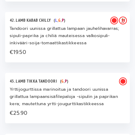
42. LAMB KABAB CHILLY
(
L
,
G
,
P
)
Tandoori uunissa grillattua lampaan jauhelihavarras;
sipuli-paprika ja chiliä mauteisessa valkosipuli-
inkivääri-soija-tomaattikastikkeessa
€19.50
43. LAMB TIKKA TANDOORI
(
G
,
P
)
Yrttijogurttissa marinoitua ja tandoori uunissa
grillattua lampaansisäfilepaloja -sipulin ja paprikan
kera; mautettuna yrtti-jougurttikastikkeessa
€25.90