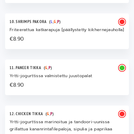
10. SHRIMPS PAKORA
(
L
,
G
,
P
)
Friteerattua katkarapuja [päällystetty kikhernejauholla]
€8.90
11. PANEER TIKKA
(
G
,
P
)
Yrtti-jogurttissa valmistettu juustopalat
€8.90
12. CHICKEN TIKKA
(
G
,
P
)
Yrtti-jogurttissa marinoitua ja tandoori-uunissa
grillattua kananrintafilepaloja, sipulia ja paprikaa