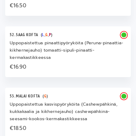
€16.50
52. SAAG KOFTA
(
L
,
G
,
P
)
Uppopaistettua pinaattipyöryköita (Peruna-pinaattia-
kikhernejauho) tomaatti-sipuli-pinaatti-
kermakastikkeessa
€16.90
53. MALAI KOFTA
(
G
)
Uppopaistettua kasvispyöryköita (Cashewpähkinä,
kukkakaalia ja kikhernejauho) cashewpähkinä-
seesami-kookos-kermakastikkeessa
€18.50