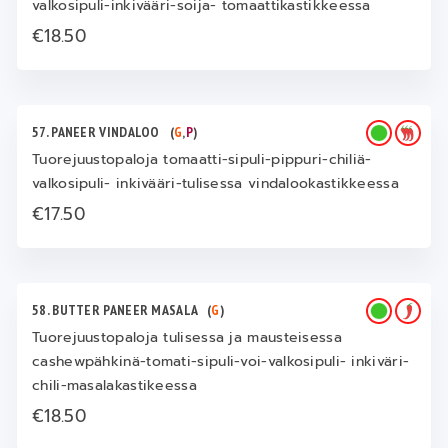
valkosipuli-inkivääri-soija- tomaattikastikkeessa
€18.50
57. PANEER VINDALOO
(
G
,
P
)
Tuorejuustopaloja tomaatti-sipuli-pippuri-chiliä-
valkosipuli- inkivääri-tulisessa vindalookastikkeessa
€17.50
58. BUTTER PANEER MASALA
(
G
)
Tuorejuustopaloja tulisessa ja mausteisessa
cashewpähkinä-tomati-sipuli-voi-valkosipuli- inkiväri-
chili-masalakastikeessa
€18.50