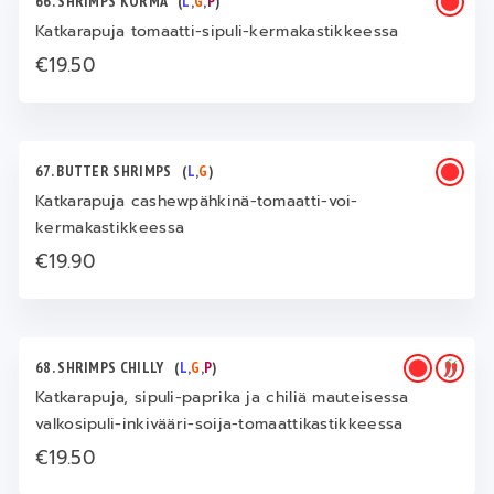
66. SHRIMPS KORMA
(
L
,
G
,
P
)
Katkarapuja tomaatti-sipuli-kermakastikkeessa
€19.50
67. BUTTER SHRIMPS
(
L
,
G
)
Katkarapuja cashewpähkinä-tomaatti-voi-
kermakastikkeessa
€19.90
68. SHRIMPS CHILLY
(
L
,
G
,
P
)
Katkarapuja, sipuli-paprika ja chiliä mauteisessa
valkosipuli-inkivääri-soija-tomaattikastikkeessa
€19.50