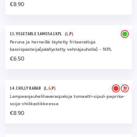
€8.90
13. VEGETABLE SAMOSA 1KPL
(
L
,
P
)
Peruna ja herneillä täytetty friteerattuja
kasvispasteija[päällystetty vehnäjauholla] - 1KPL
€6.50
14. CHILLY KABAB
(
L
,
G
,
P
)
Lampaanjauhelihavaraspaloja tomaatti-sipuli-paprika-
soija-chilikastikkeessa
€8.90