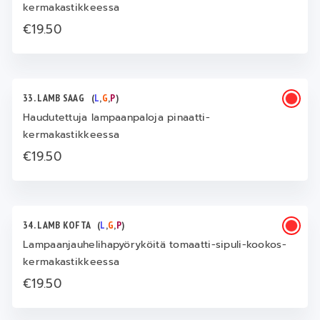
kermakastikkeessa
€19.50
33. LAMB SAAG
(
L
,
G
,
P
)
Haudutettuja lampaanpaloja pinaatti-
kermakastikkeessa
€19.50
34. LAMB KOFTA
(
L
,
G
,
P
)
Lampaanjauhelihapyöryköitä tomaatti-sipuli-kookos-
kermakastikkeessa
€19.50