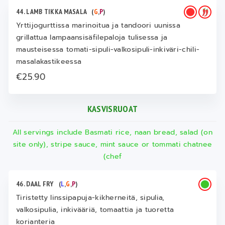
44. LAMB TIKKA MASALA
(
G
,
P
)
Yrttijogurttissa marinoitua ja tandoori uunissa
grillattua lampaansisäfilepaloja tulisessa ja
mausteisessa tomati-sipuli-valkosipuli-inkiväri-chili-
masalakastikeessa
€25.90
KASVISRUOAT
All servings include Basmati rice, naan bread, salad (on
site only), stripe sauce, mint sauce or tommati chatnee
(chef
46. DAAL FRY
(
L
,
G
,
P
)
Tiristetty linssipapuja-kikherneitä, sipulia,
valkosipulia, inkivääriä, tomaattia ja tuoretta
korianteria