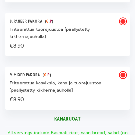
8. PANEER PAKORA
(
G
,
P
)
Friteerattua tuorejuustoa [päällystetty
kikhernejauholla]
€8.90
9. MIXED PAKORA
(
G
,
P
)
Friteerattua kasviksia, kana ja tuorejuustoa
[päällystetty kikhernejauholla]
€8.90
KANARUOAT
All servings include Basmati rice, naan bread, salad (on