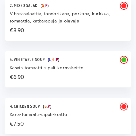
2. MIXED SALAD
(
G
,
P
)
Vihreäsalaattia, tandorikana, porkana, kurkkua,
tomaattia, katkarapuja ja oleveja
€8.90
3. VEGETABLE SOUP
(
L
,
G
,
P
)
Kasvis-tomaatti-sipuli-kermakeitto
€6.90
4. CHICKEN SOUP
(
G
,
P
)
Kana-tomaatti-sipuli-keitto
€7.50