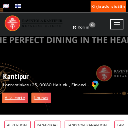
Kirjaudu sisään
Toggl
0
Koriin
Kantipur
Lönnrotinkatu 25, 00180 Helsinki, Finland -
A-la-carte
Lounas
ALKURUOAT
KANARUOAT
TANDOORI KANARUOAT
LAMM