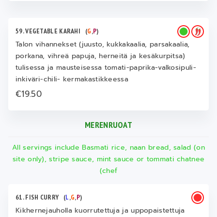
59. VEGETABLE KARAHI
(
G
,
P
)
Talon vihannekset (juusto, kukkakaalia, parsakaalia,
porkana, vihreä papuja, herneitä ja kesäkurpitsa)
tulisessa ja mausteisessa tomati-paprika-valkosipuli-
inkiväri-chili- kermakastikkeessa
€19.50
MERENRUOAT
All servings include Basmati rice, naan bread, salad (on
site only), stripe sauce, mint sauce or tommati chatnee
(chef
61. FISH CURRY
(
L
,
G
,
P
)
Kikhernejauholla kuorrutettuja ja uppopaistettuja