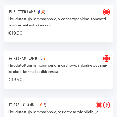
35. BUTTER LAMB
(
L
,
G
)
Haudutettuja lampaanpaloja cashewpähkinä-tomaatti-
voi-kermakastikkeessa
€19.90
36. RESHAMI LAMB
(
L
,
G
)
Haudutettuja lampaanpaloja cashewpähkinä-seesami-
kookos-kermakastikkeessa
€19.90
37. GARLIC LAMB
(
L
,
G
,
P
)
Haudutettuja lampaanpaloja; rohtosarviapilalla ja