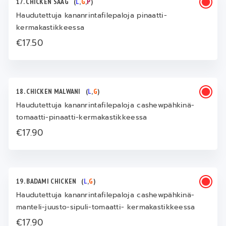
17. CHICKEN SAAG
(
L
,
G
,
P
)
Haudutettuja kananrintafilepaloja pinaatti-
kermakastikkeessa
€17.50
18. CHICKEN MALWANI
(
L
,
G
)
Haudutettuja kananrintafilepaloja cashewpähkinä-
tomaatti-pinaatti-kermakastikkeessa
€17.90
19. BADAMI CHICKEN
(
L
,
G
)
Haudutettuja kananrintafilepaloja cashewpähkinä-
manteli-juusto-sipuli-tomaatti- kermakastikkeessa
€17.90