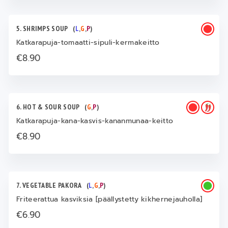
5. SHRIMPS SOUP
(
L
,
G
,
P
)
Katkarapuja-tomaatti-sipuli-kermakeitto
€8.90
6. HOT & SOUR SOUP
(
G
,
P
)
Katkarapuja-kana-kasvis-kananmunaa-keitto
€8.90
7. VEGETABLE PAKORA
(
L
,
G
,
P
)
Friteerattua kasviksia [päällystetty kikhernejauholla]
€6.90