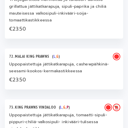
grillattua jättikatkarapuja, sipuli-paprika ja chiliä
mauteisessa valkosipuli-inkivääri-soija-
tomaattikastikkeessa
€23.50
72. MALAI KING PRAWNS
(
L
,
G
)
Uppopaistettuja jättikatkarapuja, cashewpähkinä-
seesami-kookos-kermakastikkeessa
€23.50
73. KING PRAWNS VINDALOO
(
L
,
G
,
P
)
Uppopaistettuja jättikatkarapuja, tomaatti-sipuli-
pippuri-chiliä-valkosipuli- inkivääri-tulisessa