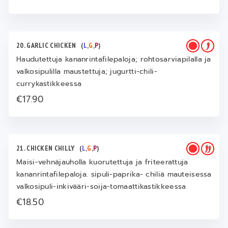
20. GARLIC CHICKEN
(
L
,
G
,
P
)
Haudutettuja kananrintafilepaloja; rohtosarviapilalla ja
valkosipulilla maustettuja; jugurtti-chili-
currykastikkeessa
€17.90
21. CHICKEN CHILLY
(
L
,
G
,
P
)
Maisi-vehnäjauholla kuorutettuja ja friteerattuja
kananrintafilepaloja. sipuli-paprika- chiliä mauteisessa
valkosipuli-inkivääri-soija-tomaattikastikkeessa
€18.50