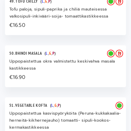
49. TOFU CHILLY
(
L
,
G
,
P
)
Tofu paloja, sipuli-paprika ja chiliä mauteisessa
valkosipuli-inkivääri-soija- tomaattikastikkeessa
€16.50
50. BHINDI MASALA
(
L
,
G
,
P
)
Uppopaistettua okra valmistettu keskivahva masala
kastikkeessa
€16.90
51. VEGETABLE KOFTA
(
L
,
G
,
P
)
Uppopaistettua kasvispyöryköita (Peruna-kukkakaalia-
herneitä-kikhernejauho) tomaatti- sipuli-kookos-
kermakastikkeessa