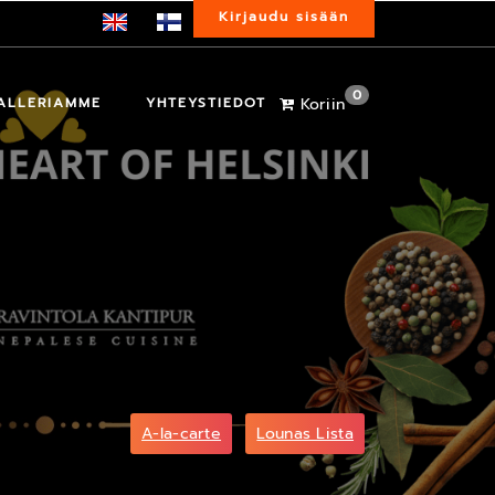
Kirjaudu sisään
0
ALLERIAMME
YHTEYSTIEDOT
Koriin
A-la-carte
Lounas Lista