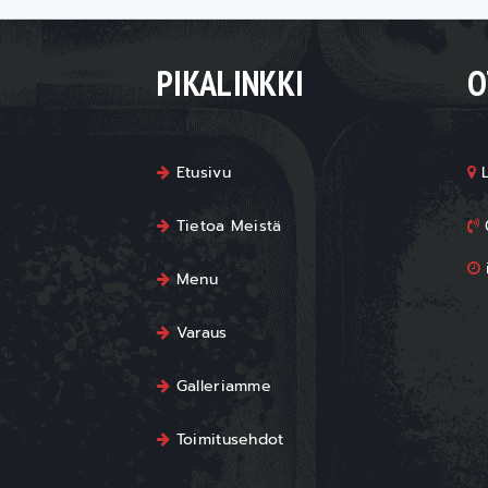
PIKALINKKI
O
Etusivu
L
Tietoa Meistä
i
Menu
Varaus
Galleriamme
Toimitusehdot