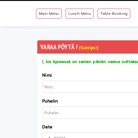
Main Menu
Lunch Menu
Table Booking
VARAA PÖYTÄ !
(Kantipur)
( Jos kyseessä on saman päivän varaus soittakaa 
Nimi
Puhelin
Date