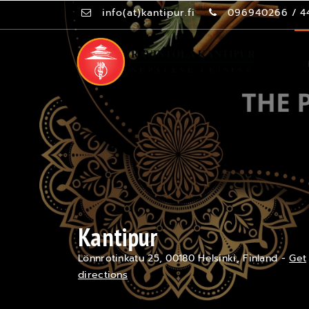
info(at)kantipur.fi
096940266
/
4
Kantipur
Lönnrotinkatu 25, 00180 Helsinki, Finland -
Get
directions