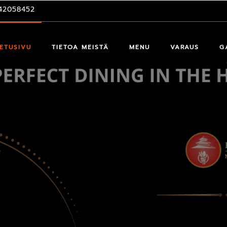
42058452
ETUSIVU
TIETOA MEISTÄ
MENU
VARAUS
G