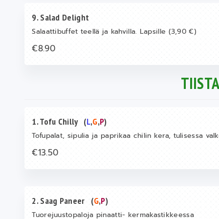
9. Salad Delight
Salaattibuffet teellä ja kahvilla. Lapsille (3,90 €)
€8.90
TIISTA
1. Tofu Chilly
(
L
,
G
,
P
)
Tofupalat, sipulia ja paprikaa chilin kera, tulisessa va
€13.50
2. Saag Paneer
(
G
,
P
)
Tuorejuustopaloja pinaatti- kermakastikkeessa