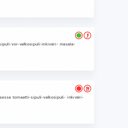
puli-voi-valkosipuli-inkiväri- masala-
essa tomaatti-sipuli-valkosipuli- inkiväri-