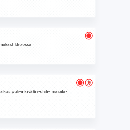
ermakastikkeessa
lkosipuli-inkivääri-chili- masala-