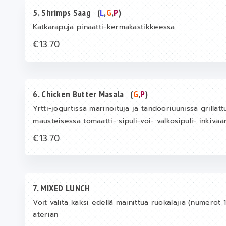
5. Shrimps Saag
(
L
,
G
,
P
)
Katkarapuja pinaatti-kermakastikkeessa
€13.70
6. Chicken Butter Masala
(
G
,
P
)
Yrtti-jogurtissa marinoituja ja tandooriuunissa grillatt
mausteisessa tomaatti- sipuli-voi- valkosipuli- inkiv
€13.70
7. MIXED LUNCH
Voit valita kaksi edellä mainittua ruokalajia (numerot
aterian