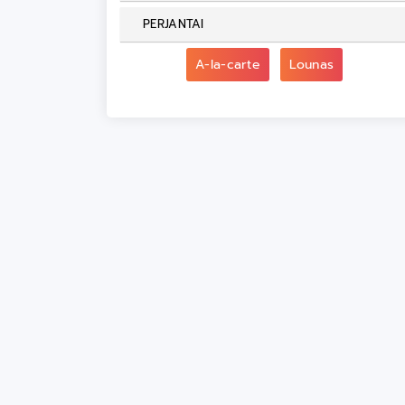
PERJANTAI
A-la-carte
Lounas