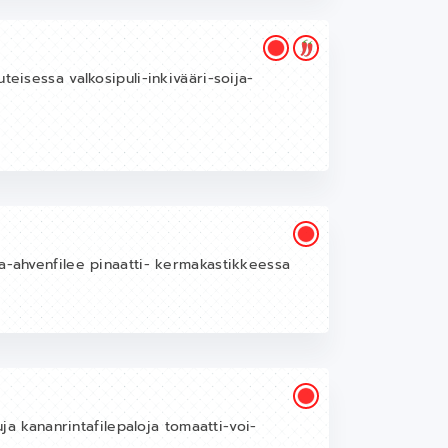
teisessa valkosipuli-inkivääri-soija-
na-ahvenfilee pinaatti- kermakastikkeessa
uja kananrintafilepaloja tomaatti-voi-