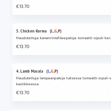
€13.70
3. Chicken Korma
(
L
,
G
,
P
)
Haudutettuja kananrintafileepaloja tomaatti-sipuli-k
€13.70
4. Lamb Masala
(
L
,
G
,
P
)
Haudutettuja lampaanpaloja tulisessa tomaatti-sipuli-va
kastikkeessa
€13.70