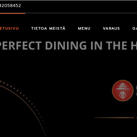
42058452
ETUSIVU
TIETOA MEISTÄ
MENU
VARAUS
G