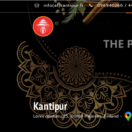
info(at)kantipur.fi
096940266
/
4
Kantipur
Lönnrotinkatu 25, 00180 Helsinki, Finland -