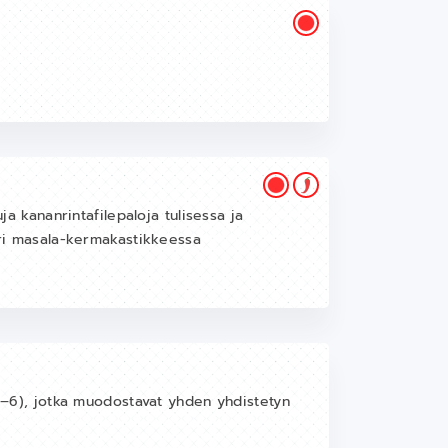
uja kananrintafilepaloja tulisessa ja
ääri masala-kermakastikkeessa
 1–6), jotka muodostavat yhden yhdistetyn