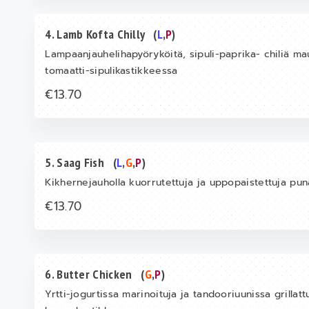
4. Lamb Kofta Chilly
(
L
,
P
)
Lampaanjauhelihapyöryköitä, sipuli-paprika- chiliä mau
tomaatti-sipulikastikkeessa
€13.70
5. Saag Fish
(
L
,
G
,
P
)
Kikhernejauholla kuorrutettuja ja uppopaistettuja pu
€13.70
6. Butter Chicken
(
G
,
P
)
Yrtti-jogurtissa marinoituja ja tandooriuunissa grillatt