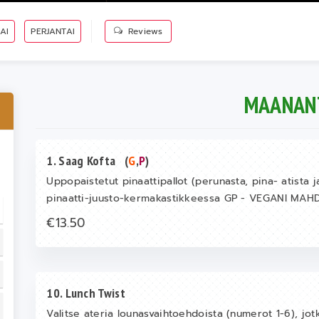
AI
PERJANTAI
Reviews
MAANAN
1. Saag Kofta
(
G
,
P
)
Uppopaistetut pinaattipallot (perunasta, pina- atista j
pinaatti-juusto-kermakastikkeessa GP - VEGANI MA
€13.50
10. Lunch Twist
Valitse ateria lounasvaihtoehdoista (numerot 1-6), jot