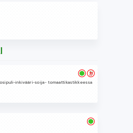
I
lkosipuli-inkivääri-soija- tomaattikastikkeessa