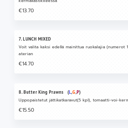
kermakastikkeessa
€13.70
7. LUNCH MIXED
Voit valita kaksi edellä mainittua ruokalajia (numerot
aterian
€14.70
8. Butter King Prawns
(
L
,
G
,
P
)
Uppopaistetut jättikatkaravut(5 kpl), tomaatti-voi-ke
€15.50