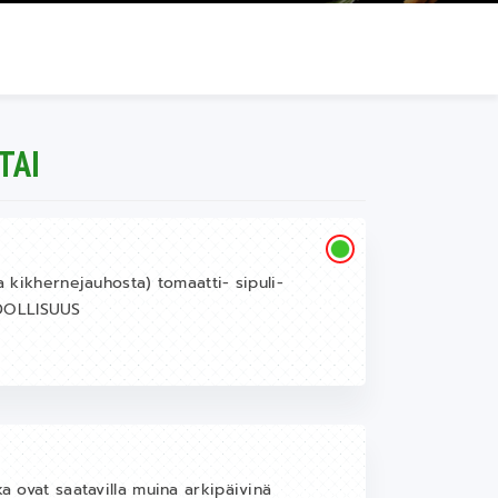
TAI
a kikhernejauhosta) tomaatti- sipuli-
HDOLLISUUS
ka ovat saatavilla muina arkipäivinä