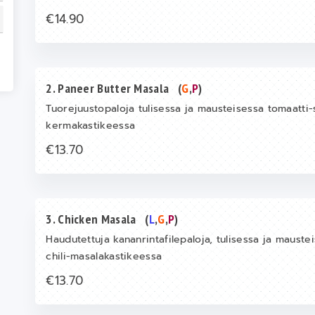
€14.90
2. Paneer Butter Masala
(
G
,
P
)
Tuorejuustopaloja tulisessa ja mausteisessa tomaatti-si
kermakastikeessa
€13.70
3. Chicken Masala
(
L
,
G
,
P
)
Haudutettuja kananrintafilepaloja, tulisessa ja mausteis
chili-masalakastikeessa
€13.70