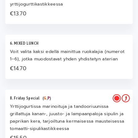
yrttijogurttikastikkeessa
€13.70
6. MIXED LUNCH
Voit valita kaksi edellä mainittua ruokalajia (numerot
1–6), jotka muodostavat yhden yhdistetyn aterian
€14.70
8. Friday Special
(
G
,
P
)
Yrttijogurtissa marinoituja ja tandooriuunissa
grillattuja kanan-, juusto- ja lampaanpaloja sipulin ja
paprikan kera, tarjoiltuna kermaisessa mausteisessa
tomaatti-sipulikastikkeessa