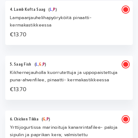
4. Lamb Kofta Saag
(
L
,
P
)
Lampaanjauhelihapyöryköitä pinaatti-
kermakastikkeessa
€13.70
5. Saag Fish
(
L
,
G
,
P
)
Kikhernejauholla kuorrutettuja ja uppopaistettuja
puna-ahvenfilee, pinaatti- kermakastikkeessa
€13.70
6. Chicken Tikka
(
G
,
P
)
Yrttijogurtissa marinoituja kananrintafilee- paloja
sipulin ja paprikan kera; valmistettu