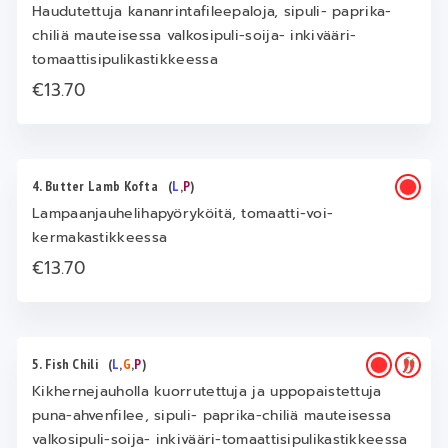
Haudutettuja kananrintafileepaloja, sipuli- paprika-
chiliä mauteisessa valkosipuli-soija- inkivääri-
tomaattisipulikastikkeessa
€13.70
4. Butter Lamb Kofta
(
L
,
P
)
Lampaanjauhelihapyöryköitä, tomaatti-voi-
kermakastikkeessa
€13.70
5. Fish Chili
(
L
,
G
,
P
)
Kikhernejauholla kuorrutettuja ja uppopaistettuja
puna-ahvenfilee, sipuli- paprika-chiliä mauteisessa
valkosipuli-soija- inkivääri-tomaattisipulikastikkeessa