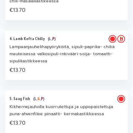
chili-masalakastikeessa
€13.70
4. Lamb Kofta Chilly
(
L
,
P
)
Lampaanjauhelihapyöryköitä, sipuli-paprika- chiliä
mauteisessa valkosipuli-inkivääri-soija- tomaatti-
sipulikastikkeessa
€13.70
5. Saag Fish
(
L
,
G
,
P
)
Kikhernejauholla kuorrutettuja ja uppopaistettuja
puna-ahvenfilee pinaatti- kermakastikkeessa
€13.70