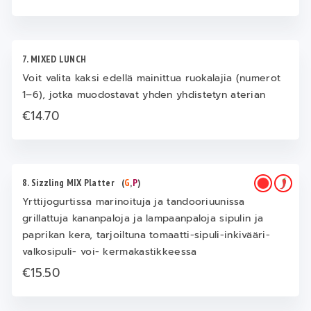
7. MIXED LUNCH
Voit valita kaksi edellä mainittua ruokalajia (numerot
1–6), jotka muodostavat yhden yhdistetyn aterian
€14.70
8. Sizzling MIX Platter
(
G
,
P
)
Yrttijogurtissa marinoituja ja tandooriuunissa
grillattuja kananpaloja ja lampaanpaloja sipulin ja
paprikan kera, tarjoiltuna tomaatti-sipuli-inkivääri-
valkosipuli- voi- kermakastikkeessa
€15.50