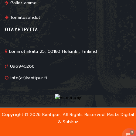
Galleriamme
Toimitusehdot
OTA YHTEYTTÄ
Lönnrotinkatu 25, 00180 Helsinki, Finland
096940266
info(at)kantipur.fi
Copyright © 2026 Kantipur. All Rights Reserved.
Resta Digital
&
Subkuz
0