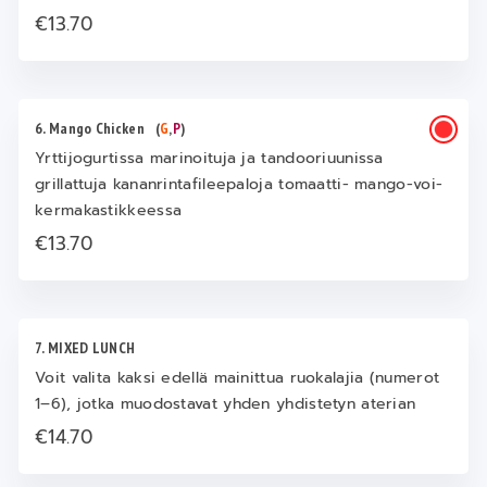
€13.70
6. Mango Chicken
(
G
,
P
)
Yrttijogurtissa marinoituja ja tandooriuunissa
grillattuja kananrintafileepaloja tomaatti- mango-voi-
kermakastikkeessa
€13.70
7. MIXED LUNCH
Voit valita kaksi edellä mainittua ruokalajia (numerot
1–6), jotka muodostavat yhden yhdistetyn aterian
€14.70