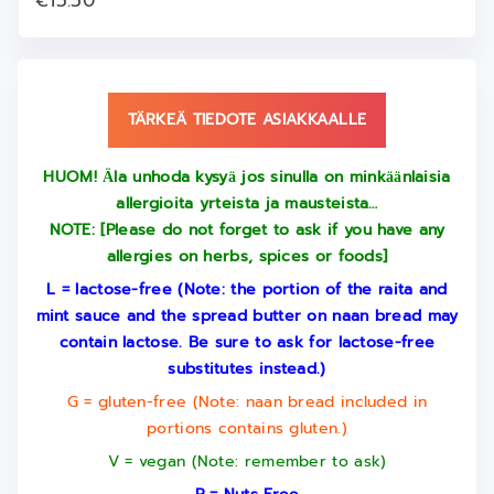
€15.50
TÄRKEÄ TIEDOTE ASIAKKAALLE
HUOM! Ӓla unhoda kysyӓ jos sinulla on minkӓӓnlaisia
allergioita yrteista ja mausteista…
NOTE: [Please do not forget to ask if you have any
allergies on herbs, spices or foods]
L = lactose-free (Note: the portion of the raita and
mint sauce and the spread butter on naan bread may
contain lactose. Be sure to ask for lactose-free
substitutes instead.)
G = gluten-free (Note: naan bread included in
portions contains gluten.)
V = vegan (Note: remember to ask)