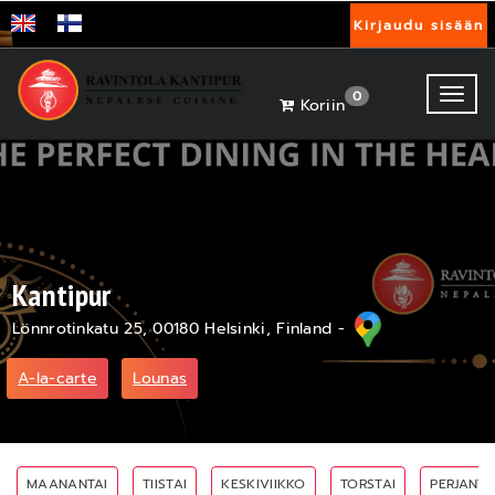
Kirjaudu sisään
Toggl
0
Koriin
Kantipur
Lönnrotinkatu 25, 00180 Helsinki, Finland -
A-la-carte
Lounas
MAANANTAI
TIISTAI
KESKIVIIKKO
TORSTAI
PERJANTA