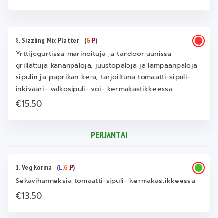
8. Sizzling Mix Platter
(
G
,
P
)
Yrttijogurtissa marinoituja ja tandooriuunissa
grillattuja kananpaloja, juustopaloja ja lampaanpaloja
sipulin ja paprikan kera, tarjoiltuna tomaatti-sipuli-
inkivääri- valkosipuli- voi- kermakastikkeessa
€15.50
PERJANTAI
1. Veg Korma
(
L
,
G
,
P
)
Sekavihanneksia tomaatti-sipuli- kermakastikkeessa
€13.50