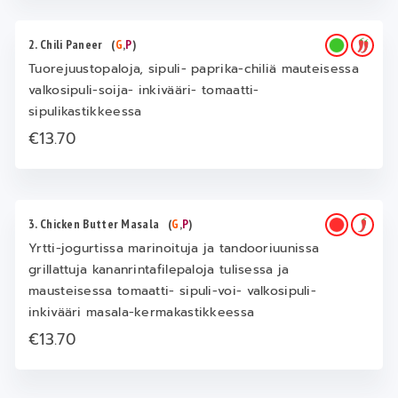
2. Chili Paneer
(
G
,
P
)
Tuorejuustopaloja, sipuli- paprika-chiliä mauteisessa
valkosipuli-soija- inkivääri- tomaatti-
sipulikastikkeessa
€13.70
3. Chicken Butter Masala
(
G
,
P
)
Yrtti-jogurtissa marinoituja ja tandooriuunissa
grillattuja kananrintafilepaloja tulisessa ja
mausteisessa tomaatti- sipuli-voi- valkosipuli-
inkivääri masala-kermakastikkeessa
€13.70