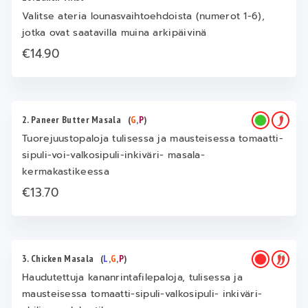
Valitse ateria lounasvaihtoehdoista (numerot 1-6),
jotka ovat saatavilla muina arkipäivinä
€14.90
2. Paneer Butter Masala
(
G
,
P
)
Tuorejuustopaloja tulisessa ja mausteisessa tomaatti-
sipuli-voi-valkosipuli-inkiväri- masala-
kermakastikeessa
€13.70
3. Chicken Masala
(
L
,
G
,
P
)
Haudutettuja kananrintafilepaloja, tulisessa ja
mausteisessa tomaatti-sipuli-valkosipuli- inkiväri-