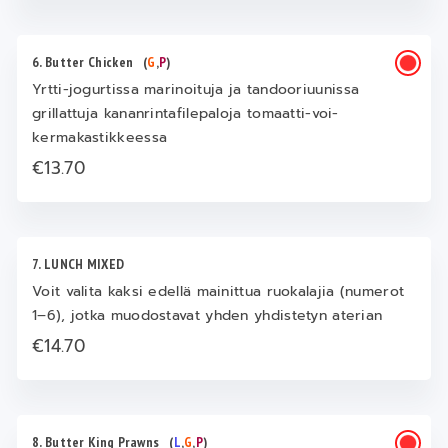
6. Butter Chicken
(
G
,
P
)
Yrtti-jogurtissa marinoituja ja tandooriuunissa
grillattuja kananrintafilepaloja tomaatti-voi-
kermakastikkeessa
€13.70
7. LUNCH MIXED
Voit valita kaksi edellä mainittua ruokalajia (numerot
1–6), jotka muodostavat yhden yhdistetyn aterian
€14.70
8. Butter King Prawns
(
L
,
G
,
P
)