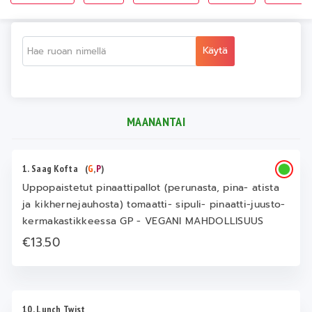
Käytä
MAANANTAI
1. Saag Kofta
(
G
,
P
)
Uppopaistetut pinaattipallot (perunasta, pina- atista
ja kikhernejauhosta) tomaatti- sipuli- pinaatti-juusto-
kermakastikkeessa GP - VEGANI MAHDOLLISUUS
€13.50
10. Lunch Twist