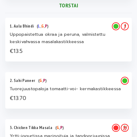
TORSTAI
1. Aalu Bhindi
(
L
,
G
,
P
)
Uppopaistettua okraa ja peruna, valmistettu
keskivahvassa masalakastikkeessa
€13.5
2. Sahi Paneer
(
G
,
P
)
Tuorejuustopaloja tomaatti-voi- kermakastikkeessa
€13.70
3. Chicken Tikka Masala
(
G
,
P
)
Yrtti-jogurtissa marinoituja ja tandooriuunissa