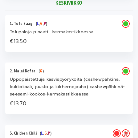
KESKIVIIKKO
1. Tofu Saag
(
L
,
G
,
P
)
Tofupaloja pinaatti-kermakastikkeessa
€13.50
2. Malai Kofta
(
G
)
Uppopaistettuja kasvispyöryköitä (cashewpähkinä,
kukkakaali, juusto ja kikhernejauho) cashewpähkinä-
seesami-kookos-kermakastikkeessa
€13.70
3. Chicken Chili
(
L
,
G
,
P
)