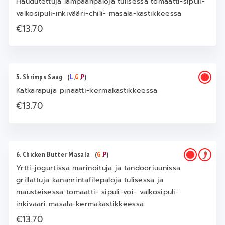
Haudutettuja lampaanpaloja tulisessa tomaatti-sipuli-
valkosipuli-inkivääri-chili- masala-kastikkeessa
€13.70
5. Shrimps Saag
(
L
,
G
,
P
)
Katkarapuja pinaatti-kermakastikkeessa
€13.70
6. Chicken Butter Masala
(
G
,
P
)
Yrtti-jogurtissa marinoituja ja tandooriuunissa
grillattuja kananrintafilepaloja tulisessa ja
mausteisessa tomaatti- sipuli-voi- valkosipuli-
inkivääri masala-kermakastikkeessa
€13.70