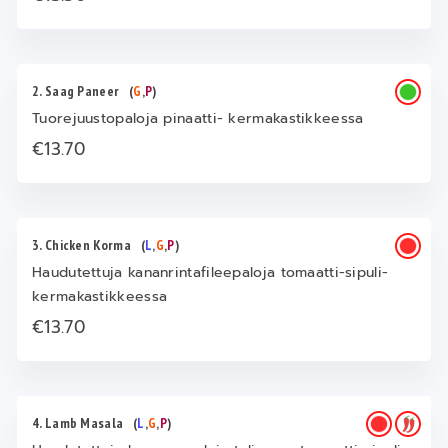
2. Saag Paneer
(
G
,
P
)
Tuorejuustopaloja pinaatti- kermakastikkeessa
€13.70
3. Chicken Korma
(
L
,
G
,
P
)
Haudutettuja kananrintafileepaloja tomaatti-sipuli-
kermakastikkeessa
€13.70
4. Lamb Masala
(
L
,
G
,
P
)