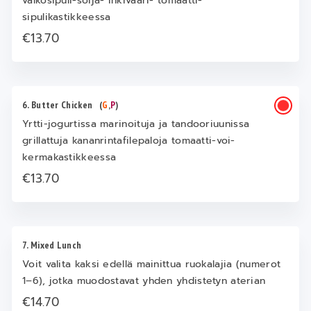
valkosipuli-soija- inkivääri- tomaatti-
sipulikastikkeessa
€13.70
6. Butter Chicken
(
G
,
P
)
Yrtti-jogurtissa marinoituja ja tandooriuunissa
grillattuja kananrintafilepaloja tomaatti-voi-
kermakastikkeessa
€13.70
7. Mixed Lunch
Voit valita kaksi edellä mainittua ruokalajia (numerot
1–6), jotka muodostavat yhden yhdistetyn aterian
€14.70