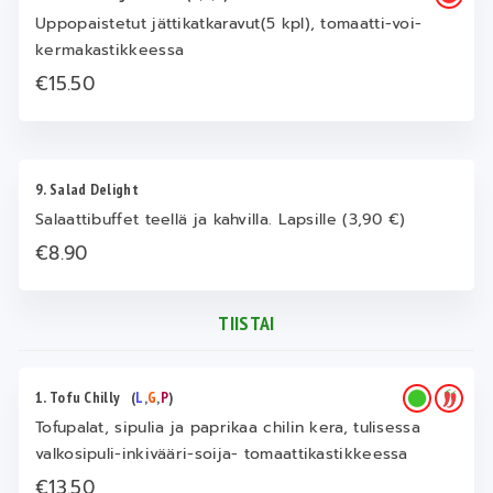
Uppopaistetut jättikatkaravut(5 kpl), tomaatti-voi-
kermakastikkeessa
€15.50
9. Salad Delight
Salaattibuffet teellä ja kahvilla. Lapsille (3,90 €)
€8.90
TIISTAI
1. Tofu Chilly
(
L
,
G
,
P
)
Tofupalat, sipulia ja paprikaa chilin kera, tulisessa
valkosipuli-inkivääri-soija- tomaattikastikkeessa
€13.50